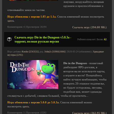
ловушки, вооружайтесь мощным
оружием и приспособлениями и
отвоевывайте замок по частям.
Игра обновлена с версии 1.05 до 1.1a.
Список изменений можно посмотреть
здесь
.
Комментариев: 4 | Просмотров: 26194
Скачать игру (394.00 Мб.)
Скачать игру Die in the Dungeon v5.0.3a -
Рейтинга пока нет | Баллы:
62
торрент, полная русская версия
Игру добавил
Kusko [2563|32]
, ред.
John2s [11866|1666]
| 2026-05-24 (обновлено) |
Аркадные
шутеры (2292)
Die in the Dungeon
- пошаговый
декбилдинг RPG-рогалик, в
котором вы не используете карты,
а играете в кости! Попытайтесь
найти лучшую комбинацию, чтобы
покорить 20-этажное подземелье,
но будьте осторожны, лягушка,
подобная вам, может однажды
столкнуться с добычей, слишком большой, чтобы её проглотить...
Игра обновлена с версии 5.0.0 до 5.0.3a.
Список изменений можно
посмотреть
здесь
.
Комментариев: 5 | Просмотров: 15592
Скачать игру (362.95 Мб.)