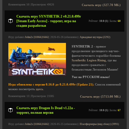
Комментариев: 50 | Просмотров: 49626
Скачать игру (327.70 Мб.)
Скачать игру SYNTHETIK 2 v0.21.0.499r
[Steam Early Access] - торрент, игра на
Рейтинг:
10.0 (1)
| Баллы:
60
стадии разработки
Игру добавил
John2s [11866|1666]
| 2026-05-26 (обновлено) |
Аркадные шутеры (2292)
SYNTHETIK 2
- прямое
продолжение зрелищного научно-
фантастического roguelike-боевика
Synthetik: Legion Rising
, где вы
продолжите сражаться с
безжалостным Легионом Машин!
Уже на РУССКОМ языке!
Игра обновлена с версии 0.16.0 до 0.21.0.499r (Update 21).
Список изменений
можно посмотреть
здесь
.
Комментариев: 13 | Просмотров: 23385
Скачать игру (5713.00 Мб.)
Скачать игру Dragon Is Dead v1.22a -
Рейтинг:
10.0 (1)
| Баллы:
67
торрент, полная версия
Игру добавил
John2s [11866|1666]
| 2026-05-25 (обновлено) |
Платформеры (вид сбоку) (3991)