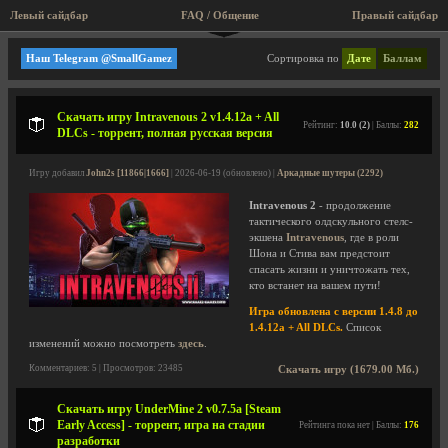
Левый сайдбар
FAQ / Общение
Правый сайдбар
Аркадные шутеры
Наш Telegram @SmallGamez
Сортировка по
Дате
Баллам
Скачать игру Intravenous 2 v1.4.12a + All
Рейтинг:
10.0 (2)
| Баллы:
282
DLCs - торрент, полная русская версия
Игру добавил
John2s [11866|1666]
| 2026-06-19 (обновлено) |
Аркадные шутеры (2292)
Intravenous 2
- продолжение
тактического олдскульного стелс-
экшена
Intravenous
, где в роли
Шона и Стива вам предстоит
спасать жизни и уничтожать тех,
кто встанет на вашем пути!
Игра обновлена с версии 1.4.8 до
1.4.12a + All DLCs.
Список
изменений можно посмотреть
здесь
.
Комментариев: 5 | Просмотров: 23485
Скачать игру (1679.00 Мб.)
Скачать игру UnderMine 2 v0.7.5a [Steam
Early Access] - торрент, игра на стадии
Рейтинга пока нет | Баллы:
176
разработки