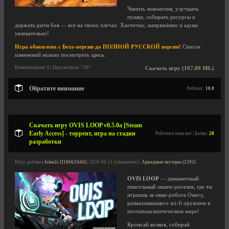
Чинить локомотив, улучшать
пушки, собирать ресурсы и
держать ритм боя — всё на твоих плечах. Хаотично, напряжённо и адски
увлекательно!
Игра обновлена с Бета-версии до ПОЛНОЙ РУССКОЙ версии!
Список
изменений можно посмотреть
здесь
.
Комментариев: 6 | Просмотров: 7397
Скачать игру (167.00 Мб.)
Обратите внимание
Рейтинг:
10.0
Скачать игру OVIS LOOP v0.5.0a [Steam
Early Access] - торрент, игра на стадии
Рейтинга пока нет | Баллы:
28
разработки
Игру добавил
John2s [11866|1666]
| 2026-06-11 (обновлено) |
Аркадные шутеры (2292)
OVIS LOOP
— динамичный
пиксельный экшен-рогалик, где ты
играешь за овце-робота Омегу,
размахивающего sci-fi оружием в
постапокалиптическом мире!
Кромсай волков, собирай