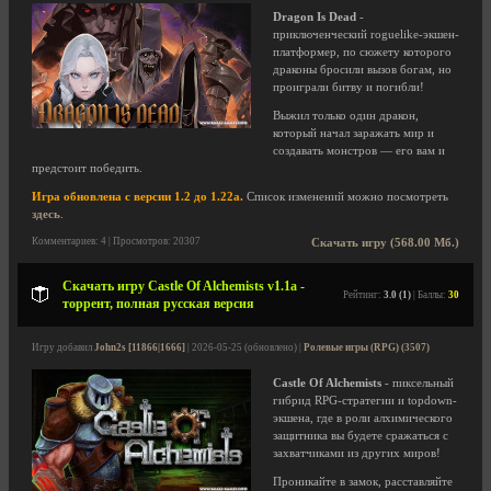
Dragon Is Dead
-
приключенческий roguelike-экшен-
платформер, по сюжету которого
драконы бросили вызов богам, но
проиграли битву и погибли!
Выжил только один дракон,
который начал заражать мир и
создавать монстров — его вам и
предстоит победить.
Игра обновлена с версии 1.2 до 1.22a.
Список изменений можно посмотреть
здесь
.
Комментариев: 4 | Просмотров: 20307
Скачать игру (568.00 Мб.)
Скачать игру Castle Of Alchemists v1.1a -
Рейтинг:
3.0 (1)
| Баллы:
30
торрент, полная русская версия
Игру добавил
John2s [11866|1666]
| 2026-05-25 (обновлено) |
Ролевые игры (RPG) (3507)
Castle Of Alchemists
- пиксельный
гибрид RPG-стратегии и topdown-
экшена, где в роли алхимического
защитника вы будете сражаться с
захватчиками из других миров!
Проникайте в замок, расставляйте