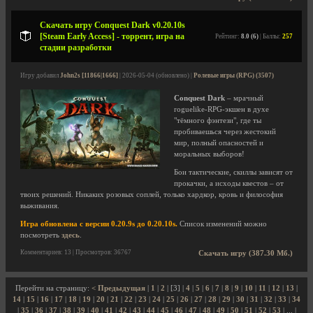
Скачать игру Conquest Dark v0.20.10s
[Steam Early Access] - торрент, игра на
Рейтинг:
8.0 (6)
| Баллы:
257
стадии разработки
Игру добавил
John2s [11866|1666]
| 2026-05-04 (обновлено) |
Ролевые игры (RPG) (3507)
Conquest Dark
– мрачный
roguelike-RPG-экшен в духе
"тёмного фэнтези", где ты
пробиваешься через жестокий
мир, полный опасностей и
моральных выборов!
Бои тактические, скиллы зависят от
прокачки, а исходы квестов – от
твоих решений. Никаких розовых соплей, только хардкор, кровь и философия
выживания.
Игра обновлена с версии 0.20.9s до 0.20.10s.
Список изменений можно
посмотреть
здесь
.
Комментариев: 13 | Просмотров: 36767
Скачать игру (387.30 Мб.)
Перейти на страницу:
< Предыдущая
|
1
|
2
| [3] |
4
|
5
|
6
|
7
|
8
|
9
|
10
|
11
|
12
|
13
|
14
|
15
|
16
|
17
|
18
|
19
|
20
|
21
|
22
|
23
|
24
|
25
|
26
|
27
|
28
|
29
|
30
|
31
|
32
|
33
|
34
|
35
|
36
|
37
|
38
|
39
|
40
|
41
|
42
|
43
|
44
|
45
|
46
|
47
|
48
|
49
|
50
|
51
|
52
|
53
| ... |