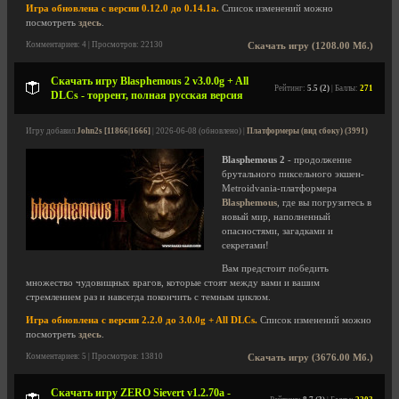
Игра обновлена с версии 0.12.0 до 0.14.1a.
Список изменений можно
посмотреть
здесь
.
Комментариев: 4 | Просмотров: 22130
Скачать игру (1208.00 Мб.)
Скачать игру Blasphemous 2 v3.0.0g + All
Рейтинг:
5.5 (2)
| Баллы:
271
DLCs - торрент, полная русская версия
Игру добавил
John2s [11866|1666]
| 2026-06-08 (обновлено) |
Платформеры (вид сбоку) (3991)
Blasphemous 2
- продолжение
брутального пиксельного экшен-
Metroidvania-платформера
Blasphemous
, где вы погрузитесь в
новый мир, наполненный
опасностями, загадками и
секретами!
Вам предстоит победить
множество чудовищных врагов, которые стоят между вами и вашим
стремлением раз и навсегда покончить с темным циклом.
Игра обновлена с версии 2.2.0 до 3.0.0g + All DLCs.
Список изменений можно
посмотреть
здесь
.
Комментариев: 5 | Просмотров: 13810
Скачать игру (3676.00 Мб.)
Скачать игру ZERO Sievert v1.2.70a -