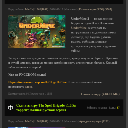
Игру добавил
John2s [11866|1666]
| 2026-06-15 (обновлено) |
Ролевые игры (RPG) (3507)
UnderMine 2
— продолжение
бодрого roguelike-RPG-экшена
UnderMine
, в котором ты
погрузишься в подземелья замка
Делвмор, где будешь рубить
врагов, собирать мощные
артефакты и раскрывать древние
тайны!
Теперь с коопом для двоих, новыми героями, вроде везучего Черного Кролика,
и кучей шмоток, которые можно комбинировать для эпичных билдов. Каждый
забег — новая история!
Уже на РУССКОМ языке!
Игра обновлена с версии 0.7.0 до 0.7.5a.
Список изменений можно
посмотреть
здесь
.
Комментариев: 9 | Просмотров: 11553
Скачать игру (418.00 Мб.)
Скачать игру The Spell Brigade v1.0.5a -
Рейтинга пока нет | Баллы:
87
торрент, полная русская версия
Игру добавил
John2s [11866|1666]
| 2026-06-15 (обновлено) |
Аркадные шутеры (2292)