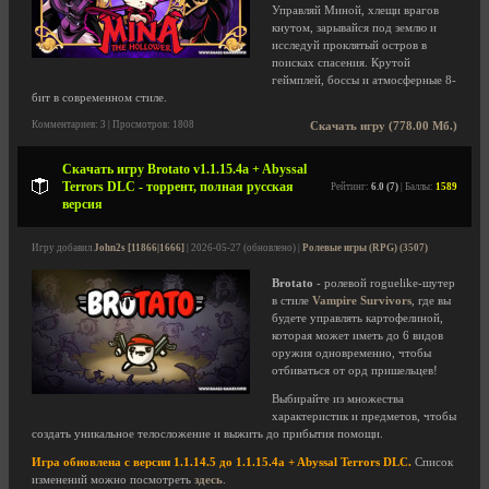
Управляй Миной, хлещи врагов
кнутом, зарывайся под землю и
исследуй проклятый остров в
поисках спасения. Крутой
геймплей, боссы и атмосферные 8-
бит в современном стиле.
Комментариев: 3 | Просмотров: 1808
Скачать игру (778.00 Мб.)
Скачать игру Brotato v1.1.15.4a + Abyssal
Terrors DLC - торрент, полная русская
Рейтинг:
6.0 (7)
| Баллы:
1589
версия
Игру добавил
John2s [11866|1666]
| 2026-05-27 (обновлено) |
Ролевые игры (RPG) (3507)
Brotato
- ролевой roguelike-шутер
в стиле
Vampire Survivors
, где вы
будете управлять картофелиной,
которая может иметь до 6 видов
оружия одновременно, чтобы
отбиваться от орд пришельцев!
Выбирайте из множества
характеристик и предметов, чтобы
создать уникальное телосложение и выжить до прибытия помощи.
Игра обновлена с версии 1.1.14.5 до 1.1.15.4a + Abyssal Terrors DLC.
Список
изменений можно посмотреть
здесь
.