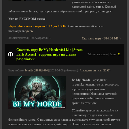
уникальные комбо навыков и
раскрывай тайны мира. Каждый
забег — новая битва, где поражение сбрасывает твой прогресс, но не дух!
Уже на РУССКОМ языке!
Игра обновлена с версии 0.1.1 до 0.5.0a.
Список изменений можно
посмотреть
здесь
.
Комментариев: 3 | Просмотров: 3616
Скачать игру (384.00 Мб.)
Скачать игру Be My Horde v0.14.1a [Steam
Early Access] - торрент, игра на стадии
Рейтинга пока нет | Баллы:
52
разработки
Игру добавил
John2s [11866|1666]
| 2026-06-09 (обновлено) |
Аркадные шутеры (2292)
Be My Horde
- аркадный
roguelike-экшен, где вы окажетесь
в роли могущественной
некромантки Морианы, которой
предстоит собирать огромные
армии мертвецов!
Убивайте врагов, воскрешайте их
и используйте для завоевания
фэнтезийного мира. С помощью душ павших вы сможете улучшить свой амулет
и возвращаться сильнее после каждой смерти. Смерть - это только начало...