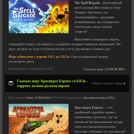
The Spell Brigade
- фэнтезийный
survival-roguelike-экшен в стиле
Vampire Survivors
, где
объединившись с друзьями-
волшебниками, вы отправитесь
уничтожать орды темных
существ!
Выполняйте командные задачи,
открывайте новые улучшения и создавайте мощные синергии заклинаний. Ни
друг, ни враг не будут в безопасности в этом дружеском огневом аду!
Игра обновлена с версии 1.0.1 до 1.0.5a.
Список изменений можно
посмотреть
здесь
.
Комментариев: 4 | Просмотров: 5525
Скачать игру (1218.00 Мб.)
Скачать игру Apocalypse Express v1.0.0.3a -
Рейтинга пока нет | Баллы:
6
торрент, полная русская версия
Игру добавил
John2s [11866|1666]
| 2026-06-12 (обновлено) |
Аркадные шутеры (2292)
Apocalypse Express
— это
драйвовый roguelike-экшен с
элементами стратегии, где ты
мчишь на бронированном поезде
через постапокалиптические
пустоши, отбиваясь от орд врагов!