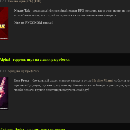
05-11 |
Ролевые игры (RPG) (3506)
Nigate Tale
- зрелищный фэнтезийный экшен-RPG-рогалик, где в роли парня по им
волшебного замка, в который он врезался на своем летательном аппарате!
Уже на РУССКОМ языке!
Alpha] - торрент, игра на стадии разработки
05-08 |
Аркадные шутеры (2292)
Esse Proxy
- брутальный экшен с видом сверху в стиле
Hotline Miami
, события к
мрачном будущем, где вам предстоит пробиваться сквозь банды, корпорации, кул
чтобы помочь группе повстанцев получить свободу!
Crimson Dacha - торрент, русская версия