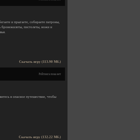
бегаете и прыгаете, собираете патроны,
ь бронежилеты, пистолеты, ножи и
вья.
Скачать игру (113.90 Мб.)
Рейтинга пока нет
витесь в опасное путешествие, чтобы
Скачать игру (132.22 Мб.)