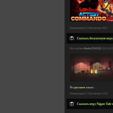
Комментариев: 0 | Просмотров: 3675
Скачать бесплатную игру R
Игру добавил
Kusko [2563|32]
| 2021-05-1
На
русском
языке.
Комментариев: 2 | Просмотров: 3765
Скачать игру Nigate Tale v