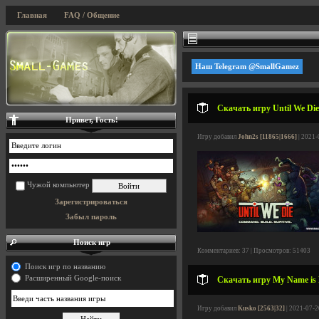
Главная
FAQ / Общение
Наш Telegram @SmallGamez
Скачать игру Until We Die
Привет, Гость!
Игру добавил
John2s [11865|1666]
| 2021-
Чужой компьютер
Зарегистрироваться
Забыл пароль
Поиск игр
Комментариев: 37 | Просмотров: 51403
Поиск игр по названию
Расширенный Google-поиск
Скачать игру My Name is 
Игру добавил
Kusko [2563|32]
| 2021-07-2