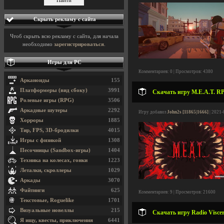
Скрыть рекламу с сайта
Чтоб скрыть всю рекламу с сайта, для начала
необходимо
зарегистрироваться
.
Игры для PC
Комментариев: 0 | Просмотров: 4380
Арканоиды
155
Платформеры (вид сбоку)
3991
Скачать игру M.E.A.T. RP
Ролевые игры (RPG)
3506
Аркадные шутеры
2292
Игру добавил
John2s [11865|1666]
| 2021-
Хорроры
1885
Тир, FPS, 3D-бродилки
4015
Игры с физикой
1308
Песочницы (Sandbox-игры)
1404
Техника на колесах, гонки
1223
Леталки, скроллеры
1029
Аркады
3070
Файтинги
625
Комментариев: 9 | Просмотров: 21600
Текстовые, Roguelike
1701
Визуальные новеллы
215
Скачать игру Radio Viscer
Я ищу, квесты, приключения
6441