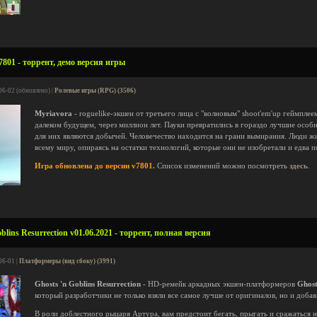
801 - торрент, демо версия игры
06-02 (обновлено) |
Ролевые игры (RPG) (3506)
Myriavora
- roguelike-экшен от третьего лица с "волновым" shoot'em'up геймпле
далеком будущем, через миллион лет. Пауки превратились в гораздо лучшие особ
для них являются добычей. Человечество находится на грани вымирания. Люди ж
всему миру, опираясь на остатки технологий, которые они не изобретали и едва 
Игра обновлена до версии v7801.
Список изменений можно посмотреть
здесь
.
blins Resurrection v01.06.2021 - торрент, полная версия
06-01 |
Платформеры (вид сбоку) (3991)
Ghosts 'n Goblins Resurrection
- HD-ремейк аркадных экшен-платформеров
Ghost
который разработчики не только взяли все самое лучше от оригиналов, но и доба
В роли доблестного рыцаря Артура, вам предстоит бегать, прыгать и сражаться н