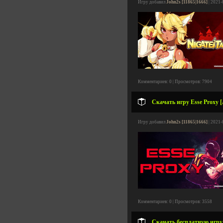
Игру добавил
John2s [11865|1666]
| 2021-
Комментариев: 0 | Просмотров: 7904
Скачать игру Esse Proxy [
Игру добавил
John2s [11865|1666]
| 2021-
Комментариев: 0 | Просмотров: 3558
Скачать бесплатную игру 