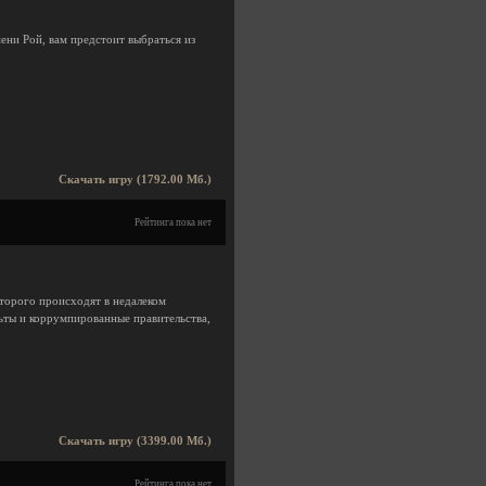
ени Рой, вам предстоит выбраться из
Скачать игру (1792.00 Мб.)
Рейтинга пока нет
оторого происходят в недалеком
ьты и коррумпированные правительства,
Скачать игру (3399.00 Мб.)
Рейтинга пока нет