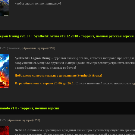
чтобы спасти юную принцессу!
gion Rising v26.1 / + Synthetik Arena v19.12.2018 - торрент, полная русская версия
05-28 (обновлено) |
Аркадные шутеры (2292)
Synthetik: Legion Rising
- суровый экшен-рогалик, события которого происходят
вооружившись мощным оружием и апгрейдами, вам предстоит устраивать жестки
разнообразных и очень опасных роботов!
Добавлено самостоятельное дополнение
Synthetik Arena
!
Игра обновлена с версии 26.06 до 26.1.
Список изменений можно посмотреть
з
ando v1.0 - торрент, полная версия
05-27 |
Аркадные шутеры (2292)
Action Commando
- зрелищный аркадный экшен про путешествующего по времени
должен остановить Культ падших богов, превращающих людей в мясо для гамбур