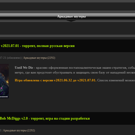
Аркадные шутеры
 v2021.07.01 - торрент, полная русская версия
07-21 (обновлено) |
Аркадные шутеры (2292)
Until We Die
- красиво оформленная постапокалиптическая экшен-стратегия, соб
метро, где вам предстоит обустраивать и защищать свою базу от нападений неск
Игра обновлена с версии v2021.06.32 до v2021.07.01.
Список изменений можно
Bob McDiggs v2.0 - торрент, игра на стадии разработки
0 |
Аркадные шутеры (2292)