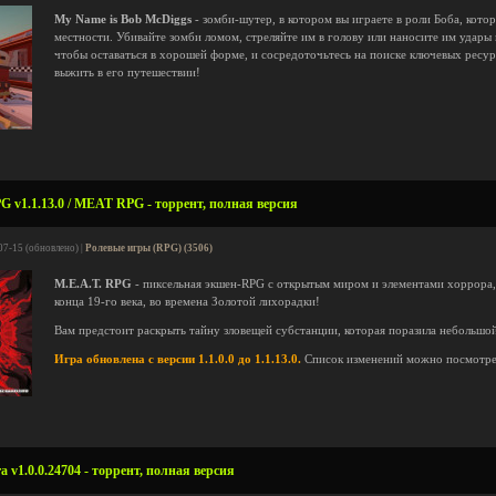
My Name is Bob McDiggs
- зомби-шутер, в котором вы играете в роли Боба, кот
местности. Убивайте зомби ломом, стреляйте им в голову или наносите им удары 
чтобы оставаться в хорошей форме, и сосредоточьтесь на поиске ключевых ресур
выжить в его путешествии!
G v1.1.13.0 / MEAT RPG - торрент, полная версия
07-15 (обновлено) |
Ролевые игры (RPG) (3506)
M.E.A.T. RPG
- пиксельная экшен-RPG с открытым миром и элементами хоррора,
конца 19-го века, во времена Золотой лихорадки!
Вам предстоит раскрыть тайну зловещей субстанции, которая поразила небольшо
Игра обновлена с версии 1.1.0.0 до 1.1.13.0.
Список изменений можно посмотр
a v1.0.0.24704 - торрент, полная версия