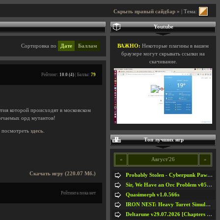
Скрыть правый сайдбар »
| Тема:
Youtube
Сортировка по
Дате
Баллам
ВАЖНО:
Некоторые плагины в вашем
браузере могут скрывать ссылки на
скачивание.
Рейтинг:
10.0 (4)
| Баллы:
79
ытия которой происходят в московском
ончаемых орд мутантов!
 посмотреть
здесь
.
Топ лучших игр
«
Август'26
»
Скачать игру (220.07 Мб.)
Probably Stolen - Cyberpunk Pawnshop Simulator v048c [Playtest]
Sir, We Have an Orc Problem v05.08.2026
Рейтинга пока нет
Quasimorph v1.0.566s
IRON NEST: Heavy Turret Simulator v1.0a
Deltarune v29.07.2026 [Chapters 1-5] / + RUS [Chapters 1-5]