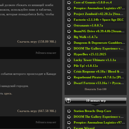
Core of Genesis v1.0.0-rc.4
орый должен сбежать из кишащей зомби
Prospice: Anomalous Logistics v97 [Playtest]
ножом, используйте пиво и таблетки,
Project Zomboid v42.20.2a [Steam Early Access]
сов, которые понадобятся Бобу, чтобы
Factorio v2.1.14b + Space Age DLC
Ostranauts v1.0.0.7a
BeamNG Drive v0.39.4.0b [Steam Early Access]
Big Walk v1.4.7a
Скачать игру (158.80 Мб.)
Dungeons & Degenerate Gamblers v2.0.2a
DOOM The Gallery Experience v1.4.2
Рейтинга пока нет
HyperBox v25.12.2025
Lucky Tower Ultimate v1.1.1a
Pile Up! v1.0.12a
Crisis Response v0.10a / Blood & Bullet
 события которого происходят в Канаде
Roguebound Pirates v0.7.0.1a [Playtest]
Dwarf Fortress v53.16a / + Русская Версия v50.12a
й канадский городок.
Показать Топ-100
еть
здесь
.
10 новых игр
Station Breach: Deep Core
Скачать игру (667.58 Мб.)
DOOM The Gallery Experience v1.4.2
Prospice: Anomalous Logistics v97 [Playtest]
Рейтинга пока нет
Escape Wizard