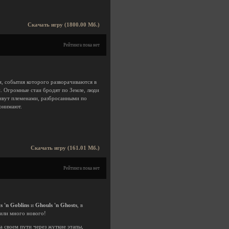
Скачать игру (1800.00 Мб.)
Рейтинга пока нет
ем, события которого разворачиваются в
и. Огромные стаи бродят по Земле, люди
ивут племенами, разбросанными по
понимают.
Скачать игру (161.01 Мб.)
Рейтинга пока нет
s 'n Goblins
и
Ghouls 'n Ghosts
, в
вили много нового!
а своем пути через жуткие этапы,