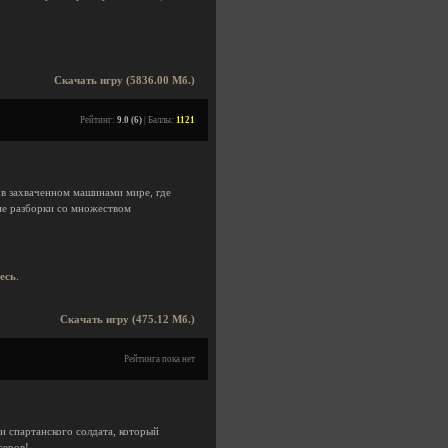
Скачать игру (5836.00 Мб.)
Рейтинг:
9.0 (6)
| Баллы:
1121
 в захваченном машинами мире, где
е разборки со множеством
десь
.
Скачать игру (475.12 Мб.)
Рейтинга пока нет
 спартанского солдата, который
геров!