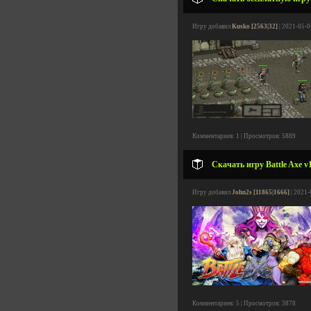
Игру добавил
Kusko [2563|32]
| 2021-05-0
Комментариев: 1 | Просмотров: 5889
Скачать игру Battle Axe v1
Игру добавил
John2s [11865|1666]
| 2021-
Комментариев: 5 | Просмотров: 3878