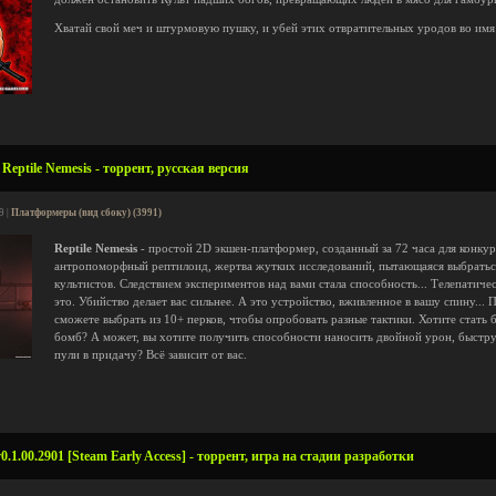
Хватай свой меч и штурмовую пушку, и убей этих отвратительных уродов во имя 
eptile Nemesis - торрент, русская версия
9 |
Платформеры (вид сбоку) (3991)
Reptile Nemesis
- простой 2D экшен-платформер, созданный за 72 часа для конкур
антропоморфный рептилоид, жертва жутких исследований, пытающаяся выбратьс
культистов. Следствием экспериментов над вами стала способность... Телепатиче
это. Убийство делает вас сильнее. А это устройство, вживленное в вашу спину... 
сможете выбрать из 10+ перков, чтобы опробовать разные тактики. Хотите стат
бомб? А может, вы хотите получить способности наносить двойной урон, быстру
пули в придачу? Всё зависит от вас.
0.1.00.2901 [Steam Early Access] - торрент, игра на стадии разработки