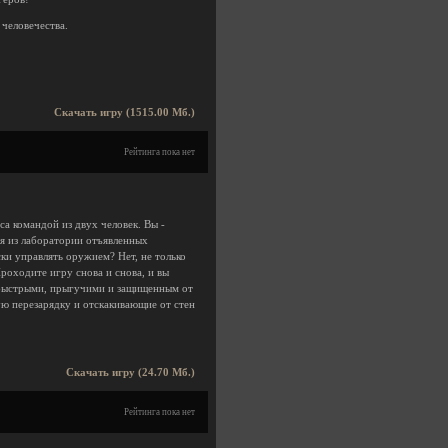
человечества.
Скачать игру (1515.00 Мб.)
Рейтинга пока нет
са командой из двух человек. Вы -
я из лаборатории отъявленных
ски управлять оружием? Нет, не только
Проходите игру снова и снова, и вы
ь быстрыми, прыгучими и защищенным от
ю перезарядку и отскакивающие от стен
Скачать игру (24.70 Мб.)
Рейтинга пока нет