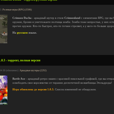
2 |
Ролевые игры (RPG) (3506)
Crimson Dacha
- аркадный шутер в стиле
Crimsonland
с элементами RPG, где вы 
оружие, броню и уничтожаете полчища зомби. Зомби тоже непростые, у них ест
прочее оружие. Кто-то быстрее, кто-то точнее стреляет, а у кого-то больше здоро
На
русском
языке.
.0.3 - торрент, полная версия
04-30 (обновлено) |
Аркадные шутеры (2292)
Battle Axe
- аркадный ретро-экшен с красивой пиксельной графикой, где вы отпра
освободить свое королевство от тирании деспотичной волшебницы Этельдреды!
Игра обновлена до версии 1.0.3.
Список изменений не обнаружен.