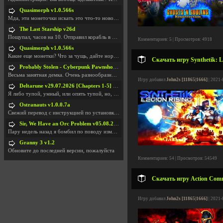
Quasimorph v1.0.566s
Мда, эти монеточки искать это что-то новое в сфере
The Last Starship v26d
Пощупал, часов на 10. Отправил корабль в другую Га
Комментариев: 5 | Просмотров: 4918
Quasimorph v1.0.566s
Какие еще монетки? Что за чущь, дайте нормально ск
Скачать игру Synthetik: Le
Probably Stolen - Cyberpunk Pawnshop Simulator v048c [Playtest]
Весьма занятная демка. Очень разнообразные механик
Игру добавил
John2s [11865|1666]
| 2021-
Deltarune v29.07.2026 [Chapters 1-5] / + RUS [Chapters 1-5]
Я либо тупой, умный, или опять тупой, но, вроде я
Ostranauts v1.0.0.7a
Свежий перевод с инструкцией по установкеhttps://g
Sir, We Have an Orc Problem v05.08.2026
Пару недель назад я бомбил по поводу изменения мин
Granny 3 v1.2
Обновите до последней версии, пожалуйста
Комментариев: 54 | Просмотров: 54549
Скачать игру Action Comm
Игру добавил
John2s [11865|1666]
| 2021-