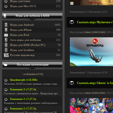
Игры для Linux
239
Игры для Mac OS X
272
Комментариев: 0 | Просмотров: 6225
Игры для мобилок и КПК
Скачать игру Myriavora v7
Игры для Android
1683
Игры для iPhone
309
Игру добавил
John2s [11865|1666]
| 2021-
Игры для iPad
24
Java-игры для мобилки
231
Игры для КПК (Pocket PC)
78
Игры для Symbian
51
Русские версии игр
563
Последние комментарии
Комментариев: 7 | Просмотров: 8730
+ сообщения из FAQ
Quasimorph v1.0.566s
Скачать игру Ghosts 'n Go
Монетки 2026Сегодня прямые ссылки открываются посл
Xenonauts 2 v7.27.3a
Игру добавил
John2s [11865|1666]
| 2021-
Согласен с комментом ниже...Выкроишь время чтобы з
Xenonauts 2 v7.27.3a
Решение с монетками реально имбецильное. Как сдела
Xenonauts 2 v7.27.3a
Администрация! Вы вообще адекватные? Какие монетки