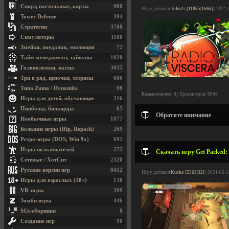
Спорт, настольные, карты
988
Игру добавил
John2s [11865|1666]
| 2021-
Tower Defense
394
Стратегии
3780
Симуляторы
1188
Змейки, поедалки, эволюция
72
Тайм менеджмент, тайкуны
1020
Головоломки, пазлы
3035
Три в ряд, цепочки, тетрисы
686
Типа Zuma / Dynomite
98
Комментариев: 0 | Просмотров: 6094
Игры для детей, обучающие
316
Пинболы, бильярды
65
Обратите внимание
Необычные игры
1077
Большие игры (Rip, Repack)
269
Ретро-игры (DOS, Win 9x)
691
Игры пользователей
272
Скачать игру Get Packed: 
Сетевые / ХотСит
2320
Русские версии игр
8412
Игру добавил
Kusko [2563|32]
| 2021-06-1
Игры для взрослых (18+)
130
VR-игры
399
Зомби игры
446
SGi-сборники
0
Создание игр
98