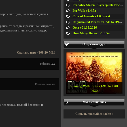
Probably Stolen - Cyberpunk Pawnshop Simulator v048c [Playtest]
Big Walk v1.4.7a
тором нет пуль, но есть воздушная
Core of Genesis v1.0.0-rc.4
Roguebound Pirates v0.7.0.1a [Playtest]
раивайте засады и различные хитрости,
Osta v01.08.2026
следователями и уничтожить лидера
How Many Dudes? v1.0.5a
SGi рекомендует
Скачать игру (169.20 Мб.)
Рейтинг:
10.0
Рейтинга пока нет
Running With Rifles v1.98.1a + All
DLCs
Мы в социалках
 переездах, полной бедствий и
Скрыть правый сайдбар »