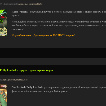
07-13 (обновлено) |
Аркадные шутеры (2292)
Radio Viscera
- брутальный шутер с полной разрушаемостью и видом сверху, в ко
пушка!
Используйте смертельно опасную окружающую среду, уклоняйтесь от врагов, уст
чтобы пробиться через сатанинский комплекс культистов, расправиться с его по
сектантов!
Игра обновлена с Демо-версии до ПОЛНОЙ версии!
Fully Loaded - торрент, демо версия игры
2 |
Аркадные шутеры (2292)
Get Packed: Fully Loaded
- расширенное издание диванной кооперативной игры о
физически обоснованного хаоса для 1-4 игроков.