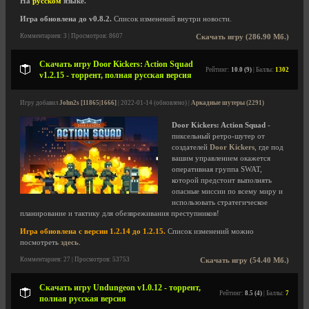
На
русском
языке.
Игра обновлена до v0.8.2.
Список изменений внутри новости.
Комментариев: 3 | Просмотров: 8607
Скачать игру (286.90 Мб.)
Скачать игру Door Kickers: Action Squad
Рейтинг:
10.0 (9)
| Баллы:
1302
v1.2.15 - торрент, полная русская версия
Игру добавил
John2s [11865|1666]
| 2022-01-14 (обновлено) |
Аркадные шутеры (2291)
Door Kickers: Action Squad
-
пиксельный ретро-шутер от
создателей
Door Kickers
, где под
вашим управлением окажется
оперативная группа SWAT,
которой предстоит выполнять
опасные миссии по всему миру и
использовать стратегическое
планирование и тактику для обезвреживания преступников!
Игра обновлена с версии 1.2.14 до 1.2.15.
Список изменений можно
посмотреть
здесь
.
Комментариев: 27 | Просмотров: 53753
Скачать игру (54.40 Мб.)
Скачать игру Undungeon v1.0.12 - торрент,
Рейтинг:
8.5 (4)
| Баллы:
7
полная русская версия