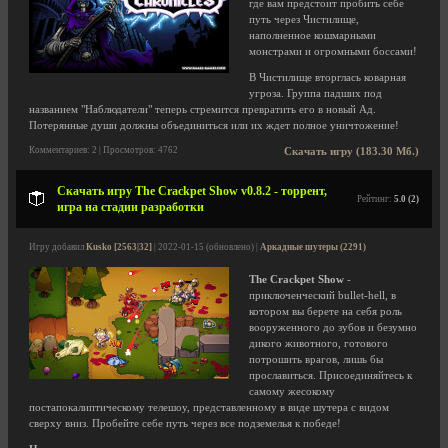
где вам предстоит пробить себе
путь через Чистилище,
наполненное кошмарными
монстрами и огромными боссами!
В Чистилище вторглась коварная
угроза. Группа падших под
названием "Наблюдатели" теперь стремится превратить его в новый Ад.
Потерянные души должны объединиться или их ждет полное уничтожение!
Комментариев: 2 | Просмотров: 4762
Скачать игру (183.30 Мб.)
Скачать игру The Crackpet Show v0.8.2 - торрент,
Рейтинг:
5.0 (2)
игра на стадии разработки
Игру добавил
Kusko [2563|32]
| 2022-01-15 (обновлено) |
Аркадные шутеры (2291)
The Crackpet Show
-
приключенческий bullet-hell, в
котором вы берете на себя роль
вооруженного до зубов и безумно
дикого животного, готового
потрошить врагов, лишь бы
прославиться. Присоединяйтесь к
самому жесокому
постапокалиптическому телешоу, представленному в виде шутера с видом
сверху вниз. Пробейте себе путь через все подземелья к победе!