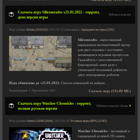
Скачать игру Silicomrades v21.01.2022 - торрент,
Рейтинга пока нет
демо версия игры
Игру добавил
Kusko [2563|32]
| 2022-01-22 (обновлено) |
Аркадные шутеры (2291)
Silicomrades
- нарисованный
карандашом кооперативный шутер
для двух игроков с постоянно
меняющимся игровым процессом.
Сражайтесь с неостановимой
бюрократией, имея дело с
уникальной механикой дефектов
двух неисправных роботов.
Игра обновлена до v21.01.2022.
Список изменений не найден.
Комментариев: 1 | Просмотров: 5847
Скачать игру (531.00 Мб.)
Скачать игру Watcher Chronicles - торрент,
Рейтинга пока нет | Баллы:
9
полная русская версия
Игру добавил
John2s [11865|1666]
| 2022-01-19 |
Ролевые игры (RPG) (3505)
Watcher Chronicles
- зрелищный и
хардкорный ролевой 2D-экшен,