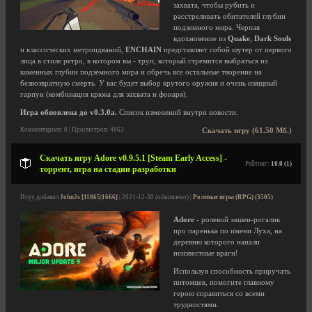
захвата, чтобы рубить и
расстреливать обитателей глубин
подземного мира. Черпая
вдохновение из
Quake
,
Dark Souls
и классических метроидваний,
ENCHAIN
​​представляет собой шутер от первого
лица в стиле ретро, ​​в котором вы - труп, который стремится выбраться из
каменных глубин подземного мира и обречь все остальные творение на
безвозвратную смерть. У вас будет выбор крутого оружия и очень изящный
гарпун (комбинация крюка для захвата и фонаря).
Игра обновлена до v0.3.0a.
Список изменений внутри новости.
Комментариев: 0 | Просмотров: 4863
Скачать игру (61.50 Мб.)
Скачать игру Adore v0.9.5.1 [Steam Early Access] -
Рейтинг:
10.0 (1)
торрент, игра на стадии разработки
Игру добавил
John2s [11865|1666]
| 2021-12-30 (обновлено) |
Ролевые игры (RPG) (3505)
Adore
- ролевой экшен-рогалик
про паренька по имени Луха, на
деревню которого напали
неизвестные враги!
Используя способность приручать
питомцев, помогите главному
герою справиться со всеми
трудностями.