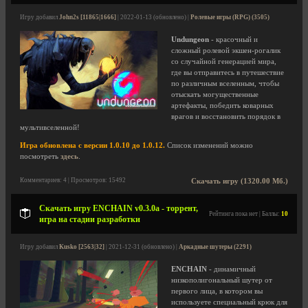
Игру добавил
John2s [11865|1666]
| 2022-01-13 (обновлено) |
Ролевые игры (RPG) (3505)
Undungeon
- красочный и
сложный ролевой экшен-рогалик
со случайной генерацией мира,
где вы отправитесь в путешествие
по различным вселенным, чтобы
отыскать могущественные
артефакты, победить коварных
врагов и восстановить порядок в
мультивселенной!
Игра обновлена с версии 1.0.10 до 1.0.12.
Список изменений можно
посмотреть
здесь
.
Комментариев: 4 | Просмотров: 15492
Скачать игру (1320.00 Мб.)
Скачать игру ENCHAIN v0.3.0a - торрент,
Рейтинга пока нет | Баллы:
10
игра на стадии разработки
Игру добавил
Kusko [2563|32]
| 2021-12-31 (обновлено) |
Аркадные шутеры (2291)
ENCHAIN
- динамичный
низкополигональный шутер от
первого лица, в котором вы
используете специальный крюк для