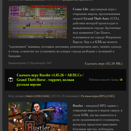
Conur Life
-двухмерная игра с
открытым миром, вдохновленная
первой
Grand Theft Auto
(GTA),
действие которой происходит в
вымышленном городе Аргентины
под названием Сан-Хьюго,
основанном на городе Флоренсио
Варела. Как и в
GTA
вы можете
"одалживать" машины, посещать магазины, ремонтировать авто, менять одежду
и стиль, и конечно же устраивать на улицах города разборки с полицией и
бандами.
Комментариев: 0 | Просмотров: 2437
Скачать игру (42.10 Мб.)
Скачать игру Rustler v1.05.26 + All DLCs /
Grand Theft Horse - торрент, полная
Рейтинга пока нет | Баллы:
18
русская версия
Игру добавил
John2s [11865|1666]
| 2022-01-29 (обновлено) |
Ролевые игры (RPG) (3505)
Rustler
- юморной RPG-экшен с
открытым миром и видом сверху в
стиле
GTA
, где вы окажетесь в
роли средневекового головореза,
которому предстоит выполнять
безумные квесты, побеждать