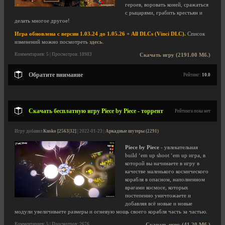
героев, воровать коней, сражаться
с рыцарями, грабить крестьян и
делать многое другое!
Игра обновлена с версии 1.03.24 до 1.05.26 + All DLCs (Vinci DLC).
Список
изменений можно посмотреть
здесь
.
Комментариев: 5 | Просмотров: 18983
Скачать игру (2191.00 Мб.)
Обратите внимание
Рейтинг:
10.0
Скачать бесплатную игру Piece by Piece - торрент
Рейтинга пока нет
Игру добавил
Kusko [2563|32]
| 2022-01-23 |
Аркадные шутеры (2291)
Piece by Piece
- увлекательная
build ‘em up shoot ‘em up игра, в
которой вы начинаете в игру в
качестве маленького космического
корабля в опасном, наполненном
врагами космосе, которых
постепенно уничтожаете и
добавляя всё новые и новые
модули увеличиваете размеры и огневую мощь своего корабля часть за частью.
Комментариев: 5 | Просмотров: 2676
Скачать игру (41.20 Мб.)