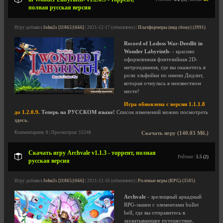
полная русская версия
Игру добавил
John2s [11865|1666]
| 2021-12-17 (обновлено) |
Платформеры (вид сбоку) (3991)
Record of Lodoss War-Deedlit in
Wonder Labyrinth-
- красиво
оформленная фэнтезийная 2D-
метроидвания, где вы окажетесь в
роли эльфийки по имени Дидлит,
которая очнулась в неизвестном
месте!
Игра обновлена с версии 1.1.1.8
до 1.2.0.9.
Теперь на РУССКОМ языке!
Список изменений можно посмотреть
здесь
.
Комментариев: 8 | Просмотров: 15248
Скачать игру (140.03 Мб.)
Скачать игру Archvale v1.1.3 - торрент, полная
Рейтинг:
5.5 (2)
русская версия
Игру добавил
John2s [11865|1666]
| 2021-12-16 (обновлено) |
Ролевые игры (RPG) (3505)
Archvale
- зрелищный аркадный
RPG-экшен с элементами bullet
hell, где вы отправитесь в
захватывающее путешествие,