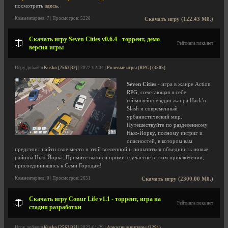
посмотреть
здесь
.
Комментариев: 7 | Просмотров: 5220
Скачать игру (122.43 Мб.)
Скачать игру Seven Cities v0.6.4 - торрент, демо
Рейтинга пока нет
версия игры
Игру добавил
Kusko [2563|32]
| 2022-02-04 |
Ролевые игры (RPG) (3505)
Seven Cities
- игра в жанре Action
RPG, сочетающая в себе
геймплейное ядро жанра Hack'n
Slash и современный
урбанистический мир.
Путешествуйте по разделенному
Нью-Йорку, полному интриг и
опасностей, в котором вам
предстоит найти свое место в этой вселенной и попытаться объединить новые
районы Нью-Йорка. Примите вызов и примите участие в этом приключении,
присоединившись к Семи Городам!
Комментариев: 0 | Просмотров: 2651
Скачать игру (2300.00 Мб.)
Скачать игру Conur Life v1.1 - торрент, игра на
Рейтинга пока нет
стадии разработки
Игру добавил
Kusko [2563|32]
| 2022-01-29 |
Аркадные шутеры (2291)