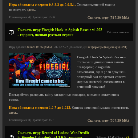
Игра обновлена с версии 0.3.2.3 до 0.9.5.1.
Список изменений можно
посмотреть
здесь
.
Комментариев: 4 | Просмотров: 6596
Скачать игру (517.39 Мб.)
Скачать игру Firegirl: Hack 'n Splash Rescue v1.023
Рейтинга пока нет
- торрент, полная русская версия
Игру добавил
John2s [11865|1666]
| 2021-12-22 (обновлено) |
Платформеры (вид сбоку) (3991)
Firegirl: Hack 'n Splash Rescue
-
стильный и динамичный экшен-
платформер с roguelite
элементами, где в роли девушки-
пожарной вам предстоит спасать
мирных жителей, оказавшихся в
огненной ловушке!
Постарайтесь раскрыть тайну загадочных пожаров, внезапно охвативших
город.
Игра обновлена с версии 1.0.7 до 1.023.
Список изменений можно посмотреть
здесь
.
Комментариев: 3 | Просмотров: 4551
Скачать игру (507.39 Мб.)
Скачать игру Record of Lodoss War-Deedlit
in Wonder Labyrinth- v1.2.0.9 - торрент,
Рейтинг:
8.2 (5)
| Баллы:
43