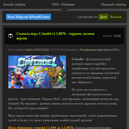
Левый сайдбар
FAQ / Общение
Правый сайдбар
Аркадные шутеры
Наш Telegram @SmallGamez
Сортировка по
Дате
Баллам
Скачать игру Critadel v1.1.007b - торрент, полная
Рейтинг:
7.8 (4)
версия
Игру добавил
John2s [11865|1666]
| 2022-02-05 (обновлено) |
Платформеры (вид сбоку) (3991)
Critadel
- футуристический
ролевой экшен-roguelike-
платформер, где вам предстоит
добраться до вершины гигантской
механической башни, известной
как «Вавилон»!
По пути вы столкнетесь с
легионами футуристических
врагов - приспешников "Ордена Ноя", злой фракции, захватившей контроль над
башней. На вершине - древнее знание, которое может даровать вечную жизнь.
Кто доберется туда первым?
Игра предоставит вам тройку играбельных персонажей, сотни разветвленных
путей и более ста тысяч уникальных конфигураций оружия!
Игра обновлена с версии 1.1.004 до 1.1.007b.
Список изменений можно