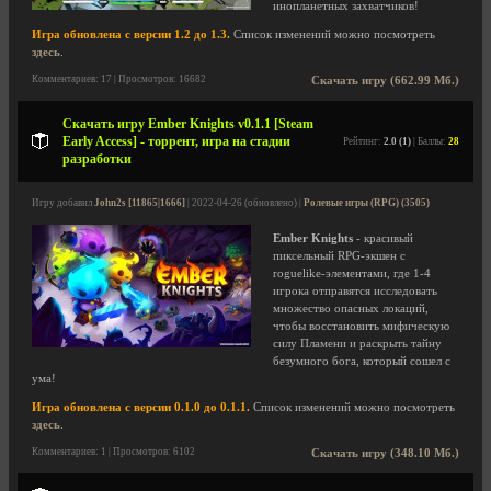
инопланетных захватчиков!
Игра обновлена с версии 1.2 до 1.3.
Список изменений можно посмотреть
здесь
.
Комментариев: 17 | Просмотров: 16682
Скачать игру (662.99 Мб.)
Скачать игру Ember Knights v0.1.1 [Steam
Early Access] - торрент, игра на стадии
Рейтинг:
2.0 (1)
| Баллы:
28
разработки
Игру добавил
John2s [11865|1666]
| 2022-04-26 (обновлено) |
Ролевые игры (RPG) (3505)
Ember Knights
- красивый
пиксельный RPG-экшен с
roguelike-элементами, где 1-4
игрока отправятся исследовать
множество опасных локаций,
чтобы восстановить мифическую
силу Пламени и раскрыть тайну
безумного бога, который сошел с
ума!
Игра обновлена с версии 0.1.0 до 0.1.1.
Список изменений можно посмотреть
здесь
.
Комментариев: 1 | Просмотров: 6102
Скачать игру (348.10 Мб.)