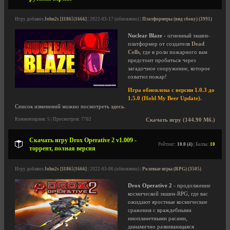
Игру добавил
John2s [11865|1666]
| 2022-03-17 (обновлено) |
Платформеры (вид сбоку) (3991)
Nuclear Blaze
- огненный экшен-
платформер от создателя
Dead
Cells
, где в роли пожарного вам
предстоит пробиться через
загадочное сооружение, которое
охватил пожар!
Игра обновлена с версии 1.0.3 до
1.5.0 (Hold My Beer Update).
Список изменений можно посмотреть
здесь
.
Комментариев: 5 | Просмотров: 7762
Скачать игру (144.90 Мб.)
Скачать игру Drox Operative 2 v1.009 -
Рейтинг:
10.0 (4)
| Баллы:
10
торрент, полная версия
Игру добавил
John2s [11865|1666]
| 2022-03-06 (обновлено) |
Ролевые игры (RPG) (3505)
Drox Operative 2
- продолжение
космической экшен-RPG, где вас
ожидают яростные космические
сражения с враждебными
инопланетными расами,
динамично развивающаяся