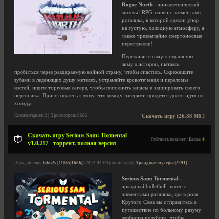
Rogue North
- приключенческий
survival-RPG-экшен с элементами
рогалика, в которой сделан упор
на густую, холодную атмосферу, а
также чрезвычайно смертоносные
перестрелки!
Переживите самую страшную
зиму в истории, пытаясь
пробиться через раздираемую войной страну, чтобы спастись. Скрежещите
зубами в леденящих душу метелях, устраняйте кровотечения и переломы
костей, ищите торговые лагеря, чтобы пополнить запасы и экипировать своего
персонажа. Приготовьтесь к тому, что между лагерями придется долго идти по
холоду.
Комментариев: 2 | Просмотров: 8666
Скачать игру (26.88 Мб.)
Скачать игру Serious Sam: Tormental
Рейтинга пока нет | Баллы:
4
v1.0.217 - торрент, полная версия
Игру добавил
John2s [11865|1666]
| 2022-04-09 (обновлено) |
Аркадные шутеры (2291)
Serious Sam: Tormental
-
аркадный bullethell-экшен с
элементами рогалика, где в роли
Крутого Сэма вы отправитесь в
путешествие по больному разуму
злобного полубога, чтобы