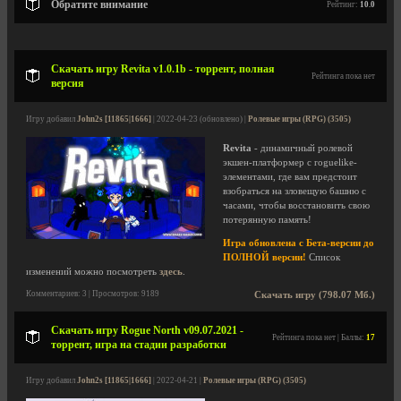
Обратите внимание
Рейтинг:
10.0
Скачать игру Revita v1.0.1b - торрент, полная
Рейтинга пока нет
версия
Игру добавил
John2s [11865|1666]
| 2022-04-23 (обновлено) |
Ролевые игры (RPG) (3505)
Revita
- динамичный ролевой
экшен-платформер с roguelike-
элементами, где вам предстоит
взобраться на зловещую башню с
часами, чтобы восстановить свою
потерянную память!
Игра обновлена с Бета-версии до
ПОЛНОЙ версии!
Список
изменений можно посмотреть
здесь
.
Комментариев: 3 | Просмотров: 9189
Скачать игру (798.07 Мб.)
Скачать игру Rogue North v09.07.2021 -
Рейтинга пока нет | Баллы:
17
торрент, игра на стадии разработки
Игру добавил
John2s [11865|1666]
| 2022-04-21 |
Ролевые игры (RPG) (3505)