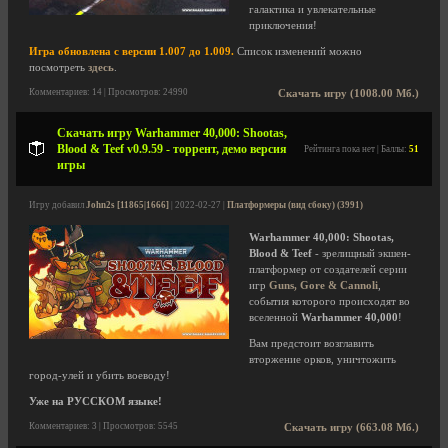
галактика и увлекательные
приключения!
Игра обновлена с версии 1.007 до 1.009.
Список изменений можно
посмотреть
здесь
.
Комментариев: 14 | Просмотров: 24990
Скачать игру (1008.00 Мб.)
Скачать игру Warhammer 40,000: Shootas,
Blood & Teef v0.9.59 - торрент, демо версия
Рейтинга пока нет | Баллы:
51
игры
Игру добавил
John2s [11865|1666]
| 2022-02-27 |
Платформеры (вид сбоку) (3991)
Warhammer 40,000: Shootas,
Blood & Teef
- зрелищный экшен-
платформер от создателей серии
игр
Guns, Gore & Cannoli
,
события которого происходят во
вселенной
Warhammer 40,000
!
Вам предстоит возглавить
вторжение орков, уничтожить
город-улей и убить воеводу!
Уже на РУССКОМ языке!
Комментариев: 3 | Просмотров: 5545
Скачать игру (663.08 Мб.)