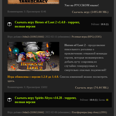
Уже на РУССКОМ языке!
Комментариев: 3 | Просмотров: 6146
Скачать игру (1495.00 Мб.)
Скачать игру Heroes of Loot 2 v1.4.0 - торрент,
Рейтинг:
10.0 (1)
полная версия
Игру добавил
John2s [11865|1666]
| 2022-02-11 (обновлено) |
Ролевые игры (RPG) (3505)
Heroes of Loot 2
- продолжение
пиксельного рогалика о
приключениях отважной команды
героев, которые вознамерились
добыть кучу сокровищ из
случайно генерируемых и
смертельно опасных подземелий!
Игра обновлена с версии 1.2.0 до 1.4.0.
Список изменений можно посмотреть
здесь
.
Комментариев: 3 | Просмотров: 15032
Скачать игру (74.44 Мб.)
Скачать игру Spirits Abyss v14.28 - торрент,
Рейтинг:
10.0 (1)
| Баллы:
11
полная версия
Игру добавил
John2s [11865|1666]
| 2022-02-06 (обновлено) |
Платформеры (вид сбоку) (3991)