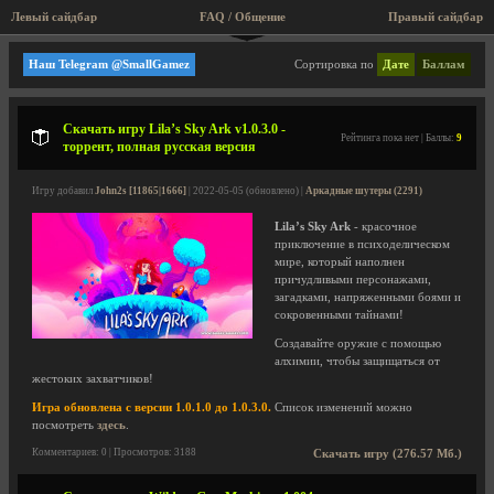
Левый сайдбар
FAQ / Общение
Правый сайдбар
Аркадные шутеры
Наш Telegram @SmallGamez
Сортировка по
Дате
Баллам
Скачать игру Lila’s Sky Ark v1.0.3.0 -
Рейтинга пока нет | Баллы:
9
торрент, полная русская версия
Игру добавил
John2s [11865|1666]
| 2022-05-05 (обновлено) |
Аркадные шутеры (2291)
Lila’s Sky Ark
- красочное
приключение в психоделическом
мире, который наполнен
причудливыми персонажами,
загадками, напряженными боями и
сокровенными тайнами!
Создавайте оружие с помощью
алхимии, чтобы защищаться от
жестоких захватчиков!
Игра обновлена с версии 1.0.1.0 до 1.0.3.0.
Список изменений можно
посмотреть
здесь
.
Комментариев: 0 | Просмотров: 3188
Скачать игру (276.57 Мб.)