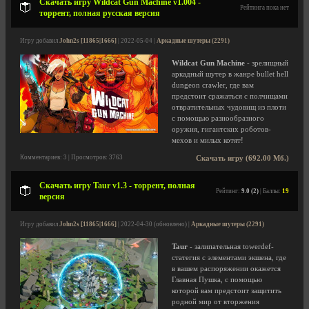
Скачать игру Wildcat Gun Machine v1.004 -
Рейтинга пока нет
торрент, полная русская версия
Игру добавил
John2s [11865|1666]
| 2022-05-04 |
Аркадные шутеры (2291)
Wildcat Gun Machine
- зрелищный
аркадный шутер в жанре bullet hell
dungeon crawler, где вам
предстоит сражаться с полчищами
отвратительных чудовищ из плоти
с помощью разнообразного
оружия, гигантских роботов-
мехов и милых котят!
Комментариев: 3 | Просмотров: 3763
Скачать игру (692.00 Мб.)
Скачать игру Taur v1.3 - торрент, полная
Рейтинг:
9.0 (2)
| Баллы:
19
версия
Игру добавил
John2s [11865|1666]
| 2022-04-30 (обновлено) |
Аркадные шутеры (2291)
Taur
- залипательная towerdef-
статегия с элементами экшена, где
в вашем распоряжении окажется
Главная Пушка, с помощью
которой вам предстоит защитить
родной мир от вторжения