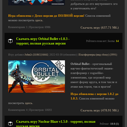
добраться до его внутреннего эго
и уничтожить его!
Игра обновлена с Демо-версии до ПОЛНОЙ версии!
Список изменений
можно посмотреть
здесь
.
Комментариев: 1 | Просмотров: 6986
Скачать игру (637.71 Мб.)
Скачать игру Orbital Bullet v1.0.3 -
Рейтинга пока нет | Баллы:
14
торрент, полная русская версия
Игру добавил
John2s [11865|1666]
| 2022-03-30 (обновлено) |
Платформеры (вид сбоку) (3991)
Orbital Bullet
- оригинальный
научно-фантастический экшен-
платформер с roguelike-
элементами, где игровой мир
имеет форму круга, в том числе и
атаки как героя, так и врагов!
Игра обновлена с версии 1.0.2 до
1.0.3.
Список изменений можно
посмотреть
здесь
.
Комментариев: 4 | Просмотров: 10693
Скачать игру (478.91 Мб.)
Скачать игру Nuclear Blaze v1.5.0 - торрент, полная
Рейтинг:
10.0 (1)
русская версия