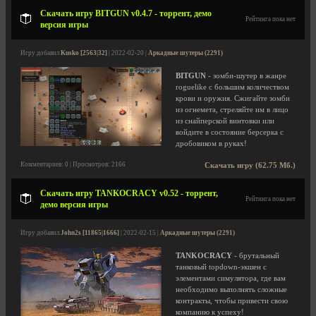
Скачать игру BITGUN v0.4.7 - торрент, демо
Рейтинга пока нет
версия игры
Игру добавил
Kusko [2563|32]
| 2022-02-20 |
Аркадные шутеры (2291)
BITGUN
- зомби-шутер в жанре
roguelike с большим количеством
крови и оружия. Сжигайте зомби
из огнемета, стреляйте им в лицо
из снайперской винтовки или
войдите в состояние берсерка с
дробовиком в руках!
Комментариев: 0 | Просмотров: 2166
Скачать игру (62.75 Мб.)
Скачать игру TANKOCRACY v0.52 - торрент,
Рейтинга пока нет
демо версия игры
Игру добавил
John2s [11865|1666]
| 2022-02-15 |
Аркадные шутеры (2291)
TANKOCRACY
- брутальный
танковый topdown-экшен с
элементами симулятора, где вам
необходимо выполнять сложные
контракты, чтобы привести свою
компанию к успеху!