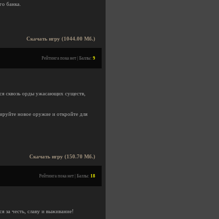
го банка.
Скачать игру (1044.00 Мб.)
Рейтинга пока нет | Баллы:
9
ся сквозь орды ужасающих существ,
ируйте новое оружие и откройте для
Скачать игру (150.70 Мб.)
Рейтинга пока нет | Баллы:
18
 за честь, славу и выживание!