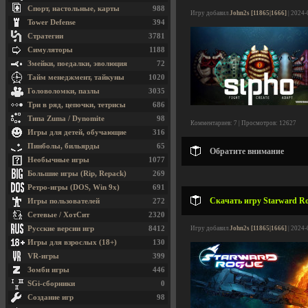
Спорт, настольные, карты
988
Игру добавил
John2s [11865|1666]
| 2024-
Tower Defense
394
Стратегии
3781
Симуляторы
1188
Змейки, поедалки, эволюция
72
Тайм менеджмент, тайкуны
1020
Головоломки, пазлы
3035
Три в ряд, цепочки, тетрисы
686
Типа Zuma / Dynomite
98
Комментариев: 7 | Просмотров: 12627
Игры для детей, обучающие
316
Пинболы, бильярды
65
Обратите внимание
Необычные игры
1077
Большие игры (Rip, Repack)
269
Ретро-игры (DOS, Win 9x)
691
Скачать игру Starward Ro
Игры пользователей
272
Сетевые / ХотСит
2320
Русские версии игр
8412
Игру добавил
John2s [11865|1666]
| 2024-
Игры для взрослых (18+)
130
VR-игры
399
Зомби игры
446
SGi-сборники
0
Создание игр
98