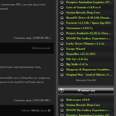
Prospice: Anomalous Logistics v97 [Playtest]
 элементами RPG, где вам предстоит
Core of Genesis v1.0.0-rc.4
ожения!
Station Breach: Deep Core
.
BeamNG Drive v0.39.4.0b [Steam Early Access]
Factorio v2.1.14b + Space Age DLC
Ostranauts v1.0.0.7a
Project Zomboid v42.20.2a [Steam Early Access]
Скачать игру (5488.00 Мб.)
DOOM The Gallery Experience v1.4.2
Lucky Tower Ultimate v1.1.2a
Рейтинга пока нет
Escape Wizard
HyperBox v25.12.2025
Pile Up! v1.0.12a
Big Walk v1.4.7a
изическая симулированная слизь,
Dungeons & Degenerate Gamblers v2.0.2a
Original War - Sand of Siberia v1.6.30
ничтожайте их и собирайте их сущность,
Показать Топ-100
агов и исследуйте глубокие места,
10 новых игр
Deliverance v0.0.9
Скачать игру (1935.00 Мб.)
Station Breach: Deep Core
DOOM The Gallery Experience v1.4.2
Рейтинг:
10.0 (1)
| Баллы:
25
Prospice: Anomalous Logistics v97 [Playtest]