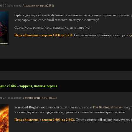
01-30 (обновлено) |
Аркадные шутеры (2292)
Sipho
- двумерный survival-экшен с элементами песочницы и стратегии, где вам 
микроорганизм, способный завоевать местную экосистему!
Сражайтесь, развивайтесь, выживайте, доминируйте!
Игра обновлена с версии 1.0.0 до 1.2.0.
Список изменений можно посмотреть
з
gue v2.602 - торрент, полная версия
01-27 (обновлено) |
Ролевые игры (RPG) (3507)
Starward Rogue
- космический экшен-рогалик в стиле
The Binding of Isaac
, где 
костюм разумом, вам предстоит прорываться сквозь несметные армии врагов!
Игра обновлена с версии 2.601 до 2.602.
Список изменений можно посмотреть