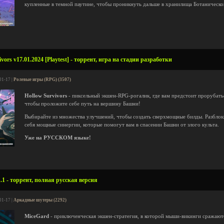
купленные в темной паутине, чтобы проникнуть дальше в хранилища Ботаническо
ors v17.01.2024 [Playtest] - торрент, игра на стадии разработки
01-17 |
Ролевые игры (RPG) (3507)
Hollow Survivors
- пиксельный экшен-RPG-рогалик, где вам предстоит прорубать
чтобы проложите себе путь на вершину Башни!
Выбирайте из множества улучшений, чтобы создать сверхмощные билды. Разблок
себя мощные синергии, которые помогут вам в спасении Башни от злого культа.
Уже на РУССКОМ языке!
.1 - торрент, полная русская версия
01-17 |
Аркадные шутеры (2292)
MiceGard
- приключенческая экшен-стратегия, в которой мыши-викинги сражаются