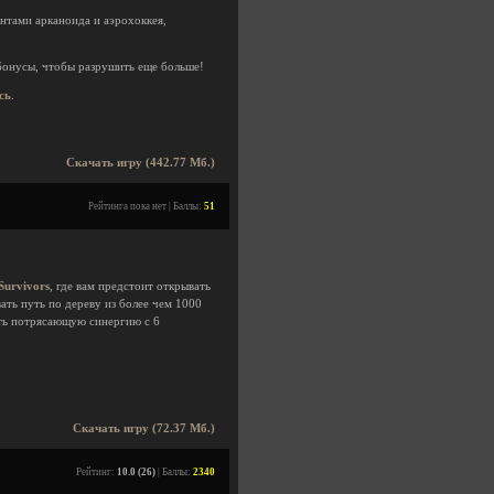
ментами арканоида и аэрохоккея,
 бонусы, чтобы разрушить еще больше!
сь
.
Скачать игру (442.77 Мб.)
Рейтинга пока нет | Баллы:
51
Survivors
, где вам предстоит открывать
ать путь по дереву из более чем 1000
ать потрясающую синергию с 6
Скачать игру (72.37 Мб.)
Рейтинг:
10.0 (26)
| Баллы:
2340