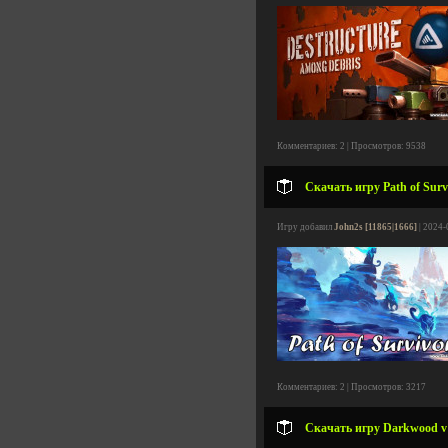
Комментариев: 2 | Просмотров: 9538
Скачать игру Path of Survi
Игру добавил
John2s [11865|1666]
| 2024-
Комментариев: 2 | Просмотров: 3217
Скачать игру Darkwood v1