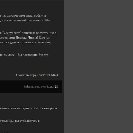
в изометрическом виде, события
, в альтернативной реальности 20-го
 "усугубляет" приятные впечатления о
изведениями
Девида Линча
! Вам как
 рассудок и оставался в сознании,
енном лесу - Вы постоянно будете
Скачать игру (2549.00 Мб.)
Рейтинга пока нет | Баллы:
23
элементами вестерна, события которого
тельницы, вы отправитесь в