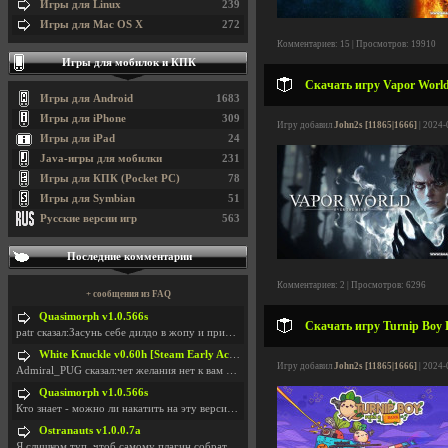
Игры для Linux
239
Игры для Mac OS X
272
Комментариев: 15 | Просмотров: 19910
Игры для мобилок и КПК
Скачать игру Vapor World:
Игры для Android
1683
Игры для iPhone
309
Игру добавил
John2s [11865|1666]
| 2024-
Игры для iPad
24
Java-игры для мобилки
231
Игры для КПК (Pocket PC)
78
Игры для Symbian
51
Русские версии игр
563
Последние комментарии
Комментариев: 2 | Просмотров: 6296
+ сообщения из FAQ
Quasimorph v1.0.566s
Скачать игру Turnip Boy R
patr сказал:Засунь себе дилдо в жопу и пришли фотк
White Knuckle v0.60h [Steam Early Access]
Игру добавил
John2s [11865|1666]
| 2024-
Admiral_PUG сказал:чет желания нет к вам сюда захо
Quasimorph v1.0.566s
Кто знает - можно ли накатить на эту версию моды?
Ostranauts v1.0.0.7a
Я слишком туп, чтоб самому плагин собрать. И что-т