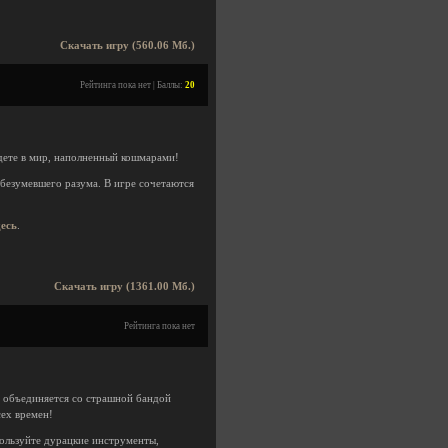
Скачать игру (560.06 Мб.)
Рейтинга пока нет | Баллы:
20
дете в мир, наполненный кошмарами!
обезумевшего разума. В игре сочетаются
десь
.
Скачать игру (1361.00 Мб.)
Рейтинга пока нет
й объединяется со страшной бандой
ех времен!
пользуйте дурацкие инструменты,