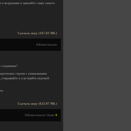
 и колдунами и завоюйте славу самого
Скачать игру (167.03 Мб.)
Рейтинга пока нет
о созданных!
торических героев с уникальными
, открывайте и улучшайте игровой
сь
.
Скачать игру (625.07 Мб.)
Рейтинга пока нет | Баллы:
9