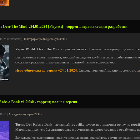
 Over The Mind v24.01.2024 [Playtest] - торрент, игра на стадии разработки
01-24 (обновлено) |
Платформеры (вид сбоку) (3991)
Vapor World: Over The Mind
- приключенческий экшен-платформер, где вы попа
Вы окажетесь в роли мальчика, который исследует глубины своего собственного 
сложные сражения, стелс-элементы и разнообразные головоломки.
Игра обновлена до версии v24.01.2024.
Список изменений можно посмотреть
з
obs a Bank v1.0.0s0 - торрент, полная версия
01-19 |
Аркадные шутеры (2292)
Turnip Boy Robs a Bank
- аркадный roguelike-шутер про мальчика-репку, которы
Маринованных, чтобы спланировать и осуществить самое странное ограбление вс
Захватывайте заложников, крадите ценные вещи, сражайтесь с пушистиками и ис