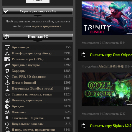
Скрыть рекламу с сайта
Чтоб скрыть всю рекламу с сайта, для начала
необходимо
зарегистрироваться
.
Игры для PC
Комментариев: 3 | Просмотров: 8544
Арканоиды
155
Платформеры (вид сбоку)
3991
Скачать игру Ooze Odyssey
Ролевые игры (RPG)
3507
Аркадные шутеры
2292
Игру добавил
John2s [11865|1666]
| 2024-
Хорроры
1885
Тир, FPS, 3D-бродилки
4015
Игры с физикой
1308
Песочницы (Sandbox-игры)
1404
Техника на колесах, гонки
1223
Леталки, скроллеры
1029
Аркады
3070
Файтинги
625
Комментариев: 0 | Просмотров: 2237
Текстовые, Roguelike
1701
Визуальные новеллы
215
Скачать игру Sipho v1.2.0
Я ищу, квесты, приключения
6441