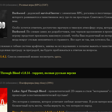
01-04 (обновлено) |
Ролевые игры (RPG) (3507)
Darkwood
- дедовский
survival horror
с элементами RPG, рогалика и песочницы 
которого развиваются в таинственном лесу где-то на просторах Советского Союза
века.
Особо хочется отметить достаточно мрачную и тяжелую атмосферу игры, которая
Darkwood
. По словам самих же разработчиков, они черпали вдохновение в про
игроку предстоит приложить максимум усилий, чтобы Ваш подопечный не потерял
когда вокруг столько непонятного и странного. Все идет не так, как хотелось бы...
ложная и гибкая система крафтинга, завязка на исследованиях и попытке выжить в таинств
одолевая преграду за преградой, вы будете приближаться к ответам на вопросы.
1.4.2.
Список изменений можно посмотреть
здесь
.
Through Blood v1.0.14 - торрент, полная русская версия
12-31 (обновлено) |
Платформеры (вид сбоку) (3991)
Laika: Aged Through Blood
- приключенческий 2D-экшен в стиле "моторвания" с 
происходят в постапокалиптической пустыне!
Это история о племени, которое угнетают злобные захватчики. В роли матери-вои
бесконечный путь мести, чтобы вернуть то, что потерял ее народ.