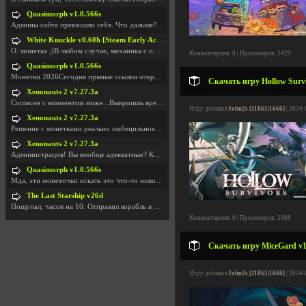
Quasimorph v1.0.566s
Админы сайта превзошли себя. Что дальше? Засунь се
White Knuckle v0.60h [Steam Early Access]
О. монетка ;)В любом случае, механика с поиском мо
Комментариев: 0 | Просмотров: 2429
Quasimorph v1.0.566s
Монетки 2026Сегодня прямые ссылки открываются посл
Скачать игру Hollow Surviv
Xenonauts 2 v7.27.3a
Согласен с комментом ниже...Выкроишь время чтобы з
Игру добавил
John2s [11865|1666]
| 2024-
Xenonauts 2 v7.27.3a
Решение с монетками реально имбецильное. Как сдела
Xenonauts 2 v7.27.3a
Администрация! Вы вообще адекватные? Какие монетки
Quasimorph v1.0.566s
Мда, эти монеточки искать это что-то новое в сфере
The Last Starship v26d
Пощупал, часов на 10. Отправил корабль в другую Га
Комментариев: 0 | Просмотров: 2998
Скачать игру MiceGard v1
Игру добавил
John2s [11865|1666]
| 2024-