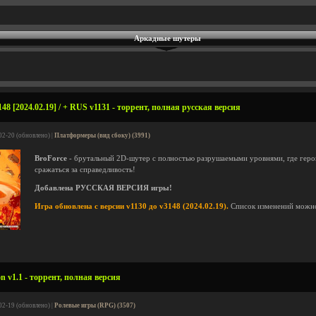
Аркадные шутеры
48 [2024.02.19] / + RUS v1131 - торрент, полная русская версия
02-20 (обновлено) |
Платформеры (вид сбоку) (3991)
BroForce
- брутальный 2D-шутер с полностью разрушаемыми уровнями, где геро
сражаться за справедливость!
Добавлена РУССКАЯ ВЕРСИЯ игры!
Игра обновлена с версии v1130 до v3148 (2024.02.19).
Список изменений можн
on v1.1 - торрент, полная версия
02-19 (обновлено) |
Ролевые игры (RPG) (3507)