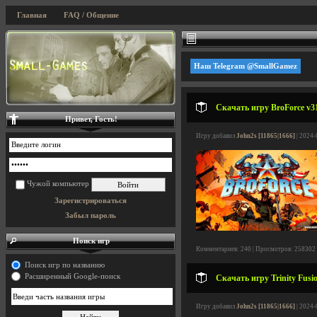
Главная
FAQ / Общение
Наш Telegram @SmallGamez
Скачать игру BroForce v31
Привет, Гость!
Игру добавил
John2s [11865|1666]
| 2024-
Чужой компьютер
Зарегистрироваться
Забыл пароль
Поиск игр
Комментариев: 240 | Просмотров: 258302
Поиск игр по названию
Расширенный Google-поиск
Скачать игру Trinity Fusi
Игру добавил
John2s [11865|1666]
| 2024-