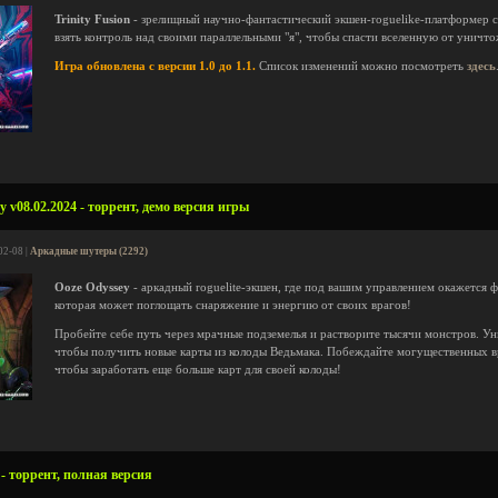
Trinity Fusion
- зрелищный научно-фантастический экшен-roguelike-платформер с
взять контроль над своими параллельными "я", чтобы спасти вселенную от уничт
Игра обновлена с версии 1.0 до 1.1.
Список изменений можно посмотреть
здесь
 v08.02.2024 - торрент, демо версия игры
02-08 |
Аркадные шутеры (2292)
Ooze Odyssey
- аркадный roguelite-экшен, где под вашим управлением окажется ф
которая может поглощать снаряжение и энергию от своих врагов!
Пробейте себе путь через мрачные подземелья и растворите тысячи монстров. У
чтобы получить новые карты из колоды Ведьмака. Побеждайте могущественных вр
чтобы заработать еще больше карт для своей колоды!
 - торрент, полная версия