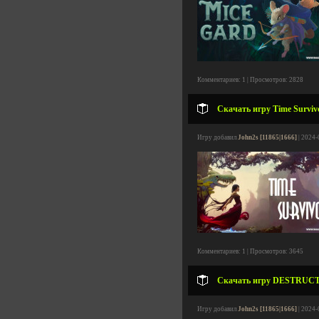
Комментариев: 1 | Просмотров: 2828
Скачать игру Time Survivo
Игру добавил
John2s [11865|1666]
| 2024-
Комментариев: 1 | Просмотров: 3645
Скачать игру DESTRUCTUR
Игру добавил
John2s [11865|1666]
| 2024-