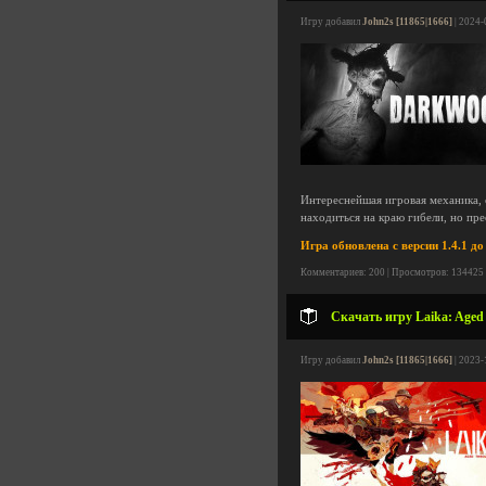
Игру добавил
John2s [11865|1666]
| 2024-
Интереснейшая игровая механика, с
находиться на краю гибели, но пре
Игра обновлена с версии 1.4.1 до 
Комментариев: 200 | Просмотров: 134425
Скачать игру Laika: Aged 
Игру добавил
John2s [11865|1666]
| 2023-