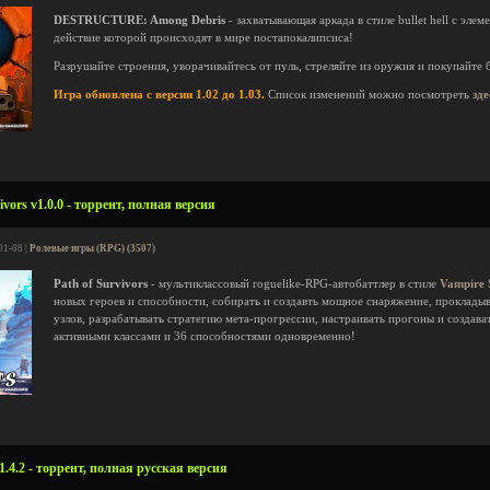
DESTRUCTURE: Among Debris
- захватывающая аркада в стиле bullet hell с эле
действие которой происходят в мире постапокалипсиса!
Разрушайте строения, уворачивайтесь от пуль, стреляйте из оружия и покупайте
Игра обновлена с версии 1.02 до 1.03.
Список изменений можно посмотреть
зде
vors v1.0.0 - торрент, полная версия
01-08 |
Ролевые игры (RPG) (3507)
Path of Survivors
- мультиклассовый roguelike-RPG-автобаттлер в стиле
Vampire 
новых героев и способности, собирать и создавть мощное снаряжение, прокладыв
узлов, разрабатывать стратегию мета-прогрессии, настраивать прогоны и создав
активными классами и 36 способностями одновременно!
.4.2 - торрент, полная русская версия