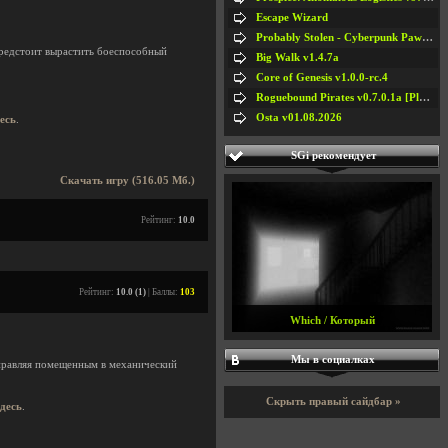
Escape Wizard
Probably Stolen - Cyberpunk Pawnshop Simulator v048c [Playtest]
предстоит вырастить боеспособный
Big Walk v1.4.7a
Core of Genesis v1.0.0-rc.4
Roguebound Pirates v0.7.0.1a [Playtest]
Osta v01.08.2026
десь
.
SGi рекомендует
Скачать игру (516.05 Мб.)
Рейтинг:
10.0
Рейтинг:
10.0 (1)
| Баллы:
103
Which / Который
Мы в социалках
управляя помещенным в механический
Скрыть правый сайдбар »
здесь
.