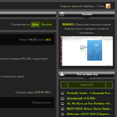
Скрыть правый сайдбар »
| Тема:
Youtube
Сортировка по
Дате
Баллам
ВАЖНО:
Некоторые плагины в вашем
браузере могут скрывать ссылки на
скачивание.
Рейтинг:
9.8 (55)
| Баллы:
4632
и кино-боевиков 80х-90х годов будут
Топ лучших игр
о посмотреть
здесь
.
«
Август'26
»
Скачать игру (449.89 Мб.)
Probably Stolen - Cyberpunk Pawnshop Simulator v048c [Playtest]
Quasimorph v1.0.566s
Рейтинга пока нет
Sir, We Have an Orc Problem v05.08.2026
IRON NEST: Heavy Turret Simulator v1.0a
Deltarune v29.07.2026 [Chapters 1-5] / + RUS [Chapters 1-5]