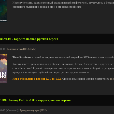
Исследуйте мир, вдохновленный скандинавской мифологией, встретьтесь с богами
свирепого мышиного воина в этой остросюжетной саге!
rs v1.02 - торрент, полная русская версия
01-16 |
Ролевые игры (RPG) (3507)
Time Survivors
- самый исторически неточный roguelike-RPG-экшен из когда-либ
Уничтожайте орды миньонов в образе Линкольна, Теслы, Клеопатры и других ис
способностями! Сражайтесь в различные исторические эпохи, собирайте ресурсы
процесс с помощью глубокой метапрогрессии дерева навыков.
Игра обновлена с версии 1.01 до 1.02.
Список изменений можно посмотреть
зде
E: Among Debris v1.03 - торрент, полная версия
01-12 (обновлено) |
Аркадные шутеры (2292)