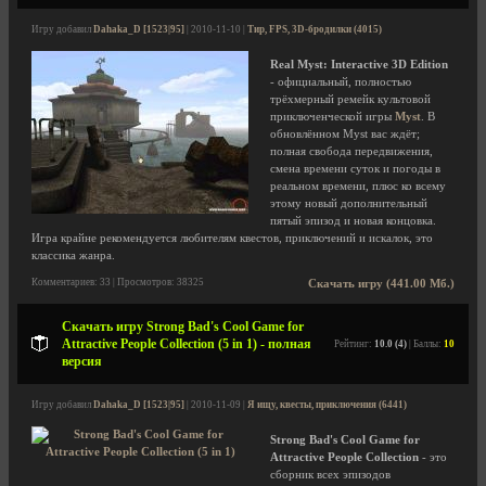
Игру добавил
Dahaka_D [1523|95]
| 2010-11-10 |
Тир, FPS, 3D-бродилки (4015)
Real Myst: Interactive 3D Edition
- официальный, полностью
трёхмерный ремейк культовой
приключенческой игры
Myst
. В
обновлённом Myst вас ждёт;
полная свобода передвижения,
смена времени суток и погоды в
реальном времени, плюс ко всему
этому новый дополнительный
пятый эпизод и новая концовка.
Игра крайне рекомендуется любителям квестов, приключений и искалок, это
классика жанра.
Комментариев: 33 | Просмотров: 38325
Скачать игру (441.00 Мб.)
Скачать игру Strong Bad's Cool Game for
Attractive People Collection (5 in 1) - полная
Рейтинг:
10.0 (4)
| Баллы:
10
версия
Игру добавил
Dahaka_D [1523|95]
| 2010-11-09 |
Я ищу, квесты, приключения (6441)
Strong Bad's Cool Game for
Attractive People Collection
- это
сборник всех эпизодов