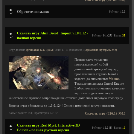
Обратите внимание
Рейтинг:
10.0
Скачать игру Alien Breed: Impact v1.0.0.12 -
Рейтинг:
9.1 (27)
| Баллы:
35
полная версия
Игру добавил
Igromanka [2371|145]
| 2010-11-15 (обновлено) |
Аркадные шутеры (2292)
Первая часть трилогии,
представляющей собой
динамичный аркадный шутер,
прославивший студию Team17
задолго до знаменитых
Worms
.
Технология движка Unreal Engine
3 обеспечивает отменное качество
картинки и детализацию, а
качественное звуковое сопровождение отлично дополняет игровую атмосферу.
Версия игры обновлена до
1.0.0.124
! Список изменений внутри новости.
Комментариев: 113 | Просмотров: 57182
Скачать игру (326.19 Мб.)
Скачать игру Real Myst: Interactive 3D
Рейтинг:
10.0 (3)
| Баллы:
10
Edition - полная русская версия