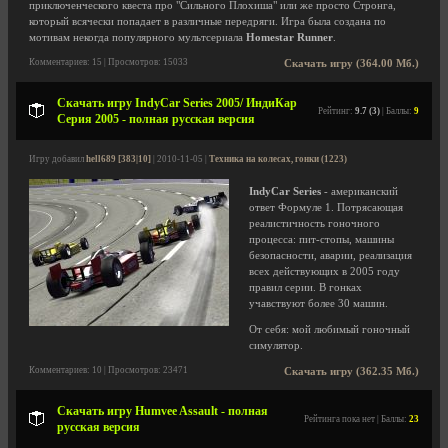
приключенческого квеста про "Сильного Плохиша" или же просто Стронга,
который всячески попадает в различные передряги. Игра была создана по
мотивам некогда популярного мультсериала
Homestar Runner
.
Комментариев: 15 | Просмотров: 15033
Скачать игру (364.00 Мб.)
Скачать игру IndyCar Series 2005/ ИндиКар
Рейтинг:
9.7 (3)
| Баллы:
9
Серия 2005 - полная русская версия
Игру добавил
hell689 [383|10]
| 2010-11-05 |
Техника на колесах, гонки (1223)
IndyCar Series
- американский
ответ Формуле 1. Потрясающая
реалистичность гоночного
процесса: пит-стопы, машины
безопасности, аварии, реализация
всех действующих в 2005 году
правил серии. В гонках
учавствуют более 30 машин.
От себя: мой любимый гоночный
симулятор.
Комментариев: 10 | Просмотров: 23471
Скачать игру (362.35 Мб.)
Скачать игру Humvee Assault - полная
Рейтинга пока нет | Баллы:
23
русская версия