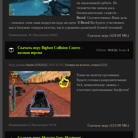
на околоземной орбите. На
человечество напала раса
биомеханических существ –
Breed
. Соответственно Ваша цель
– показать этим злым недругам куда им идти. В
Breed
Вы будете участвовать
как в баталиях отрядов пехоты, так и управлять различной боевой техникой.
Комментариев: 48 | Просмотров: 60835
Скачать игру (428.00 Мб.)
Скачать игру Bigfoot Collision Course -
Рейтинг:
10.0 (2)
| Баллы:
1
полная версия
Игру добавил
Kusko [2563|32]
| 2010-10-26 |
Техника на колесах, гонки (1223)
Гонки на монстр-грузовиках.
Будьте готовы к разрушительным
4х4, невероятному экшену с
участием оригинальных бигфутов!
Комментариев: 6 | Просмотров: 13744
Скачать игру (123.98 Мб.)
Скачать игру Monster Jam: Maximum