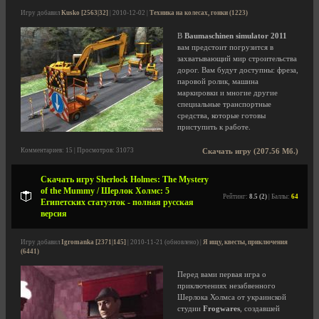
Игру добавил
Kusko [2563|32]
| 2010-12-02 |
Техника на колесах, гонки (1223)
В
Baumaschinen simulator 2011
вам предстоит погрузится в
захватывающий мир строительства
дорог. Вам будут доступны: фреза,
паровой ролик, машина
маркировки и многие другие
специальные транспортные
средства, которые готовы
приступить к работе.
Комментариев: 15 | Просмотров: 31073
Скачать игру (207.56 Мб.)
Скачать игру Sherlock Holmes: The Mystery
of the Mummy / Шерлок Холмс: 5
Рейтинг:
8.5 (2)
| Баллы:
64
Египетских статуэток - полная русская
версия
Игру добавил
Igromanka [2371|145]
| 2010-11-21 (обновлено) |
Я ищу, квесты, приключения
(6441)
Перед вами первая игра о
приключениях незабвенного
Шерлока Холмса от украинской
студии
Frogwares
, создавшей