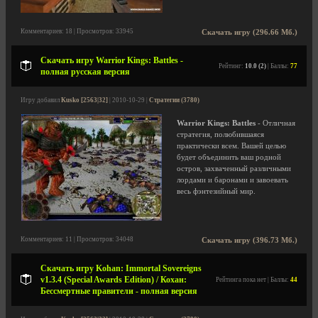
Комментариев: 18 | Просмотров: 33945
Скачать игру (296.66 Мб.)
Скачать игру Warrior Kings: Battles -
Рейтинг:
10.0 (2)
| Баллы:
77
полная русская версия
Игру добавил
Kusko [2563|32]
| 2010-10-29 |
Стратегии (3780)
Warrior Kings: Battles
- Отличная
стратегия, полюбившаяся
практически всем. Вашей целью
будет объединить ваш родной
остров, захваченный различными
лордами и баронами и завоевать
весь фэнтезийный мир.
Комментариев: 11 | Просмотров: 34048
Скачать игру (396.73 Мб.)
Скачать игру Kohan: Immortal Sovereigns
v1.3.4 (Special Awards Edition) / Кохан:
Рейтинга пока нет | Баллы:
44
Бессмертные правители - полная версия