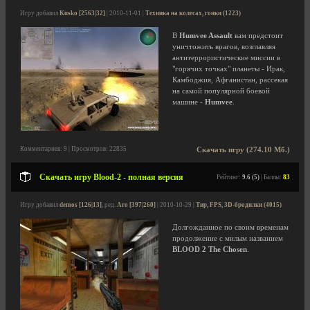
Игру добавил
Kusko [2563|32]
| 2010-11-01 |
Техника на колесах, гонки (1223)
В
Humvee Assault
вам предстоит
уничтожить врагов, возглавляя
антитеррористические миссии в
"горячих точках" планеты - Ирак,
Камбоджия, Афганистан, рассекая
на самой популярной боевой
машине -
Humvee
.
Комментариев: 9 | Просмотров: 22835
Скачать игру (274.10 Мб.)
Скачать игру Blood-2 - полная версия
Рейтинг:
9.6 (5)
| Баллы:
83
Игру добавил
demos [126|13]
, ред.
Aro [397|260]
| 2010-10-29 |
Тир, FPS, 3D-бродилки (4015)
Долгожданное по своим временам
продолжение с милым названием
BLOOD 2 The Chosen
.