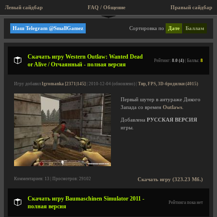
Левый сайдбар
FAQ / Общение
Правый сайдбар
Большие игры (Rip, Repack)
Наш Telegram @SmallGamez
Сортировка по
Дате
Баллам
Скачать игру Western Outlaw: Wanted Dead
Рейтинг:
8.0 (4)
| Баллы:
8
or Alive / Отчаянный - полная версия
Игру добавил
Igromanka [2371|145]
| 2010-12-04 (обновлено) |
Тир, FPS, 3D-бродилки (4015)
Первый шутер в антураже Дикого
Запада со времен
Outlaws
.
Добавлена
РУССКАЯ ВЕРСИЯ
игры.
Комментариев: 13 | Просмотров: 29102
Скачать игру (323.23 Мб.)
Скачать игру Baumaschinen Simulator 2011 -
Рейтинга пока нет
полная версия