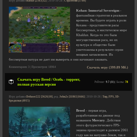
Игру добавил
Kusko [2563|32]
| 2010-10-28 |
Стратегии (3780)
Kohan: Immortal Sovereigns
-
фантазийная стратегия в реальном
времени. Вы будете играть в роли
Кохана - представителя расы
бессмертных, в мистическом мире
Khaldun. Когда-то это была
могущественная раса, но их
культура и общество были
уничтожены в результате серии
мощных катаклизмов. Их
бессмертная натура не дает им вымереть и они начинают оживать.
Комментариев: 3 | Просмотров: 18964
Скачать игру (399.89 Мб.)
Скачать игру Breed / Особь - торрент,
Рейтинг:
9.7 (11)
| Баллы:
78
полная русская версия
Игру добавил
Defuser222 [3626|10]
, ред.
John2s [11865|1666]
| 2010-10-26 |
Тир, FPS, 3D-
бродилки (4015)
Breed
– первая игра,
разработанная на движке под
названием
Mercury
. Действия
этого футуристического FPS-
экшена происходят в далеком 2061
году как на матушке-Земле, так и