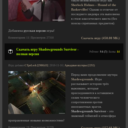
такую великолепную игру как
Sherlock Holmes – Hound of the
Baskervilles
! Однако в отличие от
последнего шедевра эта выполнена
в стиле классического квеста (без
поиска спрятанных предметов).
Добавлена
русская версия
игры!
Комментариев: 11 | Просмотров: 27318
Скачать игру (450.00 Мб.)
Скачать игру Shadowgrounds Survivor -
Рейтинг:
9.6 (7)
| Баллы:
14
полная версия
Игру добавил
CTpeLock [2980|43]
| 2010-11-16 |
Аркадные шутеры (2292)
Перед вами продолжение шутера
Shadowgrounds
. Игра
рассказывает историю трёх
выживших, которые
присоединяются к оставшимся
силам человеческого
сопротивления против
инопланетных врагов.
Shadowgrounds Survivor
- это
знакомый геймплей и атмосфера
приправленные новыми возможностями!
Комментариев: 19 | Просмотров: 31239
Скачать игру (257.68 Мб.)