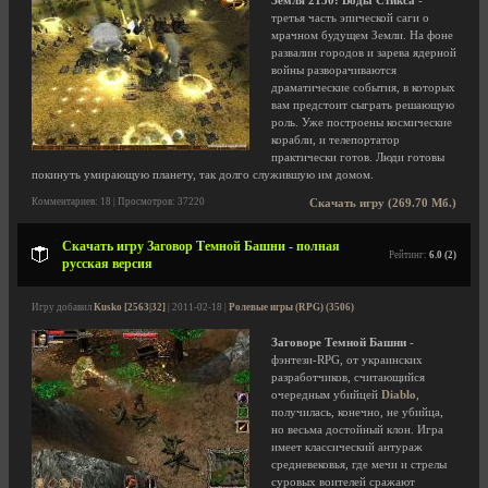
Земля 2150: Воды Стикса
-
третья часть эпической саги о
мрачном будущем Земли. На фоне
развалин городов и зарева ядерной
войны разворачиваются
драматические события, в которых
вам предстоит сыграть решающую
роль. Уже построены космические
корабли, и телепортатор
практически готов. Люди готовы
покинуть умирающую планету, так долго служившую им домом.
Комментариев: 18 | Просмотров: 37220
Скачать игру (269.70 Мб.)
Скачать игру Заговор Темной Башни - полная
Рейтинг:
6.0 (2)
русская версия
Игру добавил
Kusko [2563|32]
| 2011-02-18 |
Ролевые игры (RPG) (3506)
Заговоре Темной Башни
-
фэнтези-RPG, от украинских
разработчиков, считающийся
очередным убийцей
Diablo
,
получилась, конечно, не убийца,
но весьма достойный клон. Игра
имеет классический антураж
средневековья, где мечи и стрелы
суровых воителей сражают