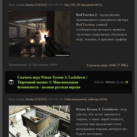
Игру добавил
Kusko [2563|32]
| 2011-02-14 |
Тир, FPS, 3D-бродилки (4015)
Red Faction 2
- продолжение
оригинального ураганного шутера
Red Faction
, главной
особенностью которого является
частичное разрушение объектов в
игре, техника, и красивая графика.
Комментариев: 33 | Просмотров: 49099
Скачать игру (440.77 Мб.)
Скачать игру Prison Tycoon 3: Lockdown /
Тюремный магнат 3: Максимальная
Рейтинг:
10.0 (1)
| Баллы:
20
безопасность - полная русская версия
Игру добавил
Kusko [2563|32]
| 2011-02-10 |
Тайм менеджмент, тайкуны (1020)
Prison Tycoon 3: Lockdown
- игра
для тех, кто хочет оказаться в
тюрьме, а таких людей немного,
поэтому вам предлагают стать
начальником тюрьмы, которую вы
будете постоянно