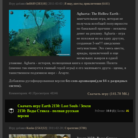
Игру добавил
hell689 [383|10]
| 2011-03-03 |
Я ищу, квесты, приключения (6441)
Agharta: The Hollow Earth
-
замечательная игра, которая не
получила всеобщей популярности
по банальной причине - нехватка
денег на рекламу. Agharta - игра
не похожая ни на одну другую,
созданная 3-мя!!! шведскими
энтузиастами. Это смесь квеста,
аркады, приключений и еще
нескольких жанров в одной
упаковке. Agharta - история, полноценная книга о приключениях Пилота
(именно так именуется главный герой игры) и его маленького друга - щенка, в
таинственном подземном мире - Агарте.
Добавлена русифицированная версия
без com-архивации(для 64-х разрядных
систем).
Комментариев: 40 | Просмотров: 48346
Скачать игру (141.70 Мб.)
Скачать игру Earth 2150: Lost Souls / Земля
2150: Воды Стикса - полная русская
Рейтинг:
10.0 (1)
| Баллы:
46
версия
Игру добавил
Kusko [2563|32]
| 2011-02-28 |
Стратегии (3780)