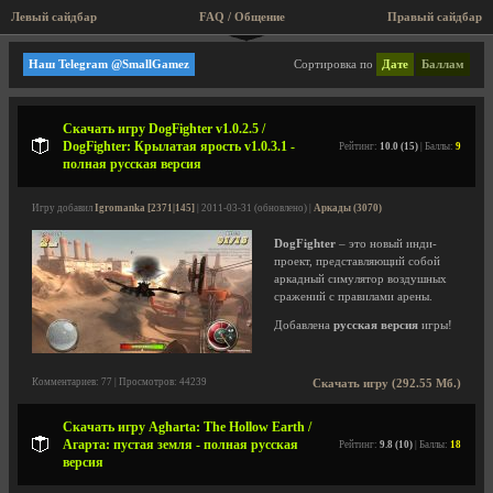
Левый сайдбар
FAQ / Общение
Правый сайдбар
Большие игры (Rip, Repack)
Наш Telegram @SmallGamez
Сортировка по
Дате
Баллам
Скачать игру DogFighter v1.0.2.5 /
DogFighter: Крылатая ярость v1.0.3.1 -
Рейтинг:
10.0 (15)
| Баллы:
9
полная русская версия
Игру добавил
Igromanka [2371|145]
| 2011-03-31 (обновлено) |
Аркады (3070)
DogFighter
– это новый инди-
проект, представляющий собой
аркадный симулятор воздушных
сражений с правилами арены.
Добавлена
русская версия
игры!
Комментариев: 77 | Просмотров: 44239
Скачать игру (292.55 Мб.)
Скачать игру Agharta: The Hollow Earth /
Агарта: пустая земля - полная русская
Рейтинг:
9.8 (10)
| Баллы:
18
версия