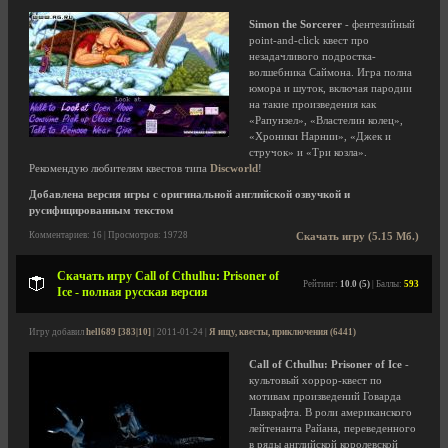
Simon the Sorcerer
- фентезийный
point-and-click квест про
незадачливого подростка-
волшебника Саймона. Игра полна
юмора и шуток, включая пародии
на такие произведения как
«Рапунзел», «Властелин колец»,
«Хроники Нарнии», «Джек и
стручок» и «Три козла».
Рекомендую любителям квестов типа
Discworld
!
Добавлена версия игры с оригинальной английской озвучкой и
русифицированным текстом
Комментариев: 16 | Просмотров: 19728
Скачать игру (5.15 Мб.)
Скачать игру Call of Cthulhu: Prisoner of
Рейтинг:
10.0 (5)
| Баллы:
593
Ice - полная русская версия
Игру добавил
hell689 [383|10]
| 2011-01-24 |
Я ищу, квесты, приключения (6441)
Call of Cthulhu: Prisoner of Ice
-
культовый хоррор-квест по
мотивам произведений Говарда
Лавкрафта. В роли американского
лейтенанта Райана, переведенного
в ряды английской королевской