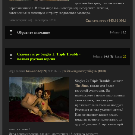
демонов быстрее, чем заклинания
чернокнижников. В этом мире вы - новобранец имперского легиона,
вовлеченный в зловещую интригу колдовского заговора.
Комментариев: 24 | Просмотров: 32997
Скачать игру (445.96 Мб.)
Обратите внимание
Рейтинг:
10.0
Скачать игру Singles 2: Triple Trouble -
Рейтинг:
10.0 (5)
| Баллы:
20
полная русская версия
Игру добавил
Kusko [2563|32]
| 2011-02-17 |
Тайм менеджмент, тайкуны (1020)
Singles 2: Triple Trouble
- аналог
The Sims
, только для более
взрослой аудитории. Вы
переезжаете в новые апартаменты
сами не зная, что там уже
проживает ваша бывшая подруга.
Разожжет ли это угасший огонь?
Или же вызовет адское пламя,
когда вы начнете ухлестывать за
другой девушкой, проживающей
вместе с вами?
Игра рекомендована для лиц, достигших 18-летнего возраста.