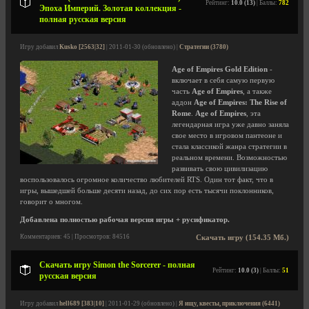
Рейтинг:
10.0 (13)
| Баллы:
782
Эпоха Империй. Золотая коллекция -
полная русская версия
Игру добавил
Kusko [2563|32]
| 2011-01-30 (обновлено) |
Стратегии (3780)
Age of Empires Gold Edition
-
включает в себя самую первую
часть
Age of Empires
, а также
аддон
Age of Empires: The Rise of
Rome
.
Age of Empires
, эта
легендарная игра уже давно заняла
свое место в игровом пантеоне и
стала классикой жанра стратегии в
реальном времени. Возможностью
развивать свою цивилизацию
воспользовалось огромное количество любителей RTS. Один тот факт, что в
игры, вышедшей больше десяти назад, до сих пор есть тысячи поклонников,
говорит о многом.
Добавлена полностью рабочая версия игры + русификатор.
Комментариев: 45 | Просмотров: 84516
Скачать игру (154.35 Мб.)
Скачать игру Simon the Sorcerer - полная
Рейтинг:
10.0 (3)
| Баллы:
51
русская версия
Игру добавил
hell689 [383|10]
| 2011-01-29 (обновлено) |
Я ищу, квесты, приключения (6441)