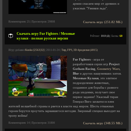
армии спасаем мир от древних и
ужасных "Узников льда".
Комментариев: 25 | Просмотров: 29808
Скачать игру (251.82 Мб.)
Скачать игру Fur Fighters / Меховые
Рейтинг:
10.0 (4)
| Баллы:
60
кулаки - полная русская версия
Игру добавил
Kusko [2563|32]
| 2011-01-24 |
Тир, FPS, 3D-бродилки (4015)
Fur Fighters
- игра от
разработчиков серии игр
Project
Gotham Racing
,
Geometry Wars
,
Blur
и других нашумевших хитов.
Меховые Кулаки
, это элитное
подразделение животных,
созданное для борьбы с разного
рода злодеями, получает свое
первое задание! Ужасный тиран
Генерал Виго захватил в плен
жителей волшебной страны и рвется к власти над миром. Шесть отважных
героев берутся проучить зарвавшегося негодяя. Звериный спецназ выходит на
тропу войны!
Комментариев: 14 | Просмотров: 31800
Скачать игру (348.55 Мб.)