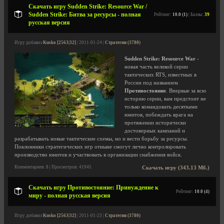
Скачать игру Sudden Strike: Resource War /
Sudden Strike: Битва за ресурсы - полная
Рейтинг:
10.0 (1)
| Баллы:
39
русская версия
Игру добавил
Kusko [2563|32]
| 2011-01-24 |
Стратегии (3780)
Sudden Strike: Resource War
-
новая часть великой серии
тактических RTS, известных в
России под названием
Противостояние
. Впервые за всю
историю серии, вам предстоит не
только командовать десятками
юнитов, побеждать врага на
протяжении исторически
достоверных кампаний и
разрабатывать новые тактические схемы, но и вести борьбу за ресурсы.
Поклонники стратегических игр отныне смогут лично контролировать
производство юнитов и участвовать в организации снабжения войск.
Комментариев: 8 | Просмотров: 41945
Скачать игру (343.13 Мб.)
Скачать игру Противостояние: Принуждение к
Рейтинг:
10.0 (4)
миру - полная русская версия
Игру добавил
Kusko [2563|32]
| 2011-01-23 |
Стратегии (3780)