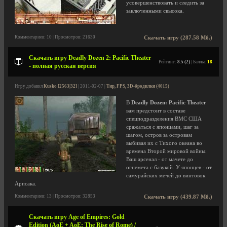
усовершенствовать и следить за
заключенными свысока.
Комментариев: 10 | Просмотров: 21630
Скачать игру (287.58 Мб.)
Скачать игру Deadly Dozen 2: Pacific Theater
Рейтинг:
8.5 (2)
| Баллы:
18
- полная русская версия
Игру добавил
Kusko [2563|32]
| 2011-02-07 |
Тир, FPS, 3D-бродилки (4015)
В
Deadly Dozen: Pacific Theater
вам предстоит в составе
спецподразделения ВМС США
сражаться с японцами, шаг за
шагом, остров за островам
выбивая их с Тихого океана во
времена Второй мировой войны.
Ваш арсенал - от мачете до
огнемета с базукой. У японцев - от
самурайских мечей до винтовок
Арисака.
Комментариев: 13 | Просмотров: 32853
Скачать игру (439.87 Мб.)
Скачать игру Age of Empires: Gold
Edition (AoE + AoE: The Rise of Rome) /