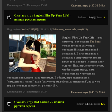
Комментариев: 35 | Просмотров: 95453
Скачать игру (437.33 Мб.)
Скачать игру Singles: Flirt Up Your Life! -
Рейтинг:
10.0 (4)
| Баллы:
9
полная русская версия
Игру добавил
Kusko [2563|32]
| 2011-02-16 |
Тайм менеджмент, тайкуны (1020)
Singles: Flirt Up Your Life
- игра-
симлятор, похожая на
The Sims
,
только тут идет симуляция
отношений между мужчиной и
женщиной. В игре мужчина и
женщина в апартаментах или на
вилле, и оба ничего не знают друг
о друге. Цель игры состоит в том,
чтобы создать между ними
определенные чувственные
отношения и вывести их на максимум. В общем, игра является как и
"симулятором жизни", так и "симулятором любовных отношений", из-за чего
игра и получила возрастной рейтинг 18+.
Комментариев: 24 | Просмотров: 64727
Скачать игру (449.77 Мб.)
Скачать игру Red Faction 2 - полная
Рейтинг:
9.4 (14)
| Баллы:
126
русская версия