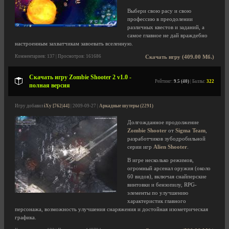
Выбери свою расу и свою
профессию в преодолении
различных квестов и заданий, а
самое главное не дай враждебно
настроенным захватчикам завоевать вселенную.
Комментариев: 137 | Просмотров: 161686
Скачать игру (409.00 Мб.)
Скачать игру Zombie Shooter 2 v1.0 -
Рейтинг:
9.5 (40)
| Баллы:
322
полная версия
Игру добавил
iXy [762|44]
| 2009-09-27 |
Аркадные шутеры (2291)
Долгожданное продолжение
Zombie Shooter
от
Sigma Team
,
разработчиков зубодробильной
серии игр
Alien Shooter
.
В игре несколько режимов,
огромный арсенал оружия (около
60 видов), включая снайперские
винтовки и бензопилу, RPG-
элементы по улучшению
характеристик главного
персонажа, возможность улучшения снаряжения и достойная изометрическая
графика.