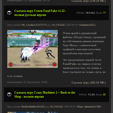
Комментариев: 120 | Просмотров: 149794
Скачать игру (530.20 Мб.)
Скачать игру Crucis Fatal Fake v1.22 -
Рейтинг:
10.0 (16)
| Баллы:
77
полная русская версия
Игру добавил
Mr_Goodkat [1327|171]
, ред.
iXy [762|44]
| 2009-09-18 |
Файтинги (625)
Очень яркий и динамичный
файтинг (Doujin Game), сделанный
на собственном движке компании
Type-Moon, с симпатичной
графикой и высоким качеством
проработки персонажей.
Это продолжение первой части
Fatal/Fake
, но главное отличие
заключается в том, что теперь в
бою участвуют не только слуги, но
и их хозяева.
Комментариев: 38 | Просмотров: 42830
Скачать игру (385.10 Мб.)
Скачать игру Crazy Machines 2 + Back to the
Рейтинг:
9.2 (6)
| Баллы:
43
Shop - полная версия
Игру добавил
BeethroBudkin [65|29]
, ред.
iXy [762|44]
| 2009-08-01 |
Игры с физикой (1308)