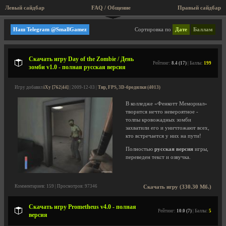
Левый сайдбар
FAQ / Общение
Правый сайдбар
Большие игры (Rip, Repack)
Наш Telegram @SmallGamez
Сортировка по
Дате
Баллам
Скачать игру Day of the Zombie / День
Рейтинг:
8.4 (17)
| Баллы:
199
зомби v1.0 - полная русская версия
Игру добавил
iXy [762|44]
| 2009-12-03 |
Тир, FPS, 3D-бродилки (4013)
В колледже «Фенкотт Мемориал»
творится нечто невероятное -
толпы кровожадных зомби
захватили его и уничтожают всех,
кто встречается у них на пути!
Полностью
русская версия
игры,
переведен текст и озвучка.
Комментариев: 159 | Просмотров: 97346
Скачать игру (330.30 Мб.)
Скачать игру Prometheus v4.0 - полная
Рейтинг:
10.0 (7)
| Баллы:
5
версия