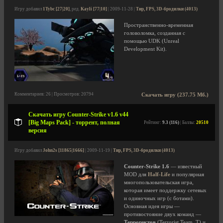
Игру добавил
1Tybc [27|20]
, ред.
Kayli [77|10]
| 2009-11-28 |
Тир, FPS, 3D-бродилки (4013)
Пространственно-временная
головоломка, созданная с
помощью UDK (Unreal
Development Kit).
Комментариев: 26 | Просмотров: 20794
Скачать игру (237.75 Мб.)
Скачать игру Counter-Strike v1.6 v44
[Big Maps Pack] - торрент, полная
Рейтинг:
9.3 (116)
| Баллы:
20510
версия
Игру добавил
John2s [11865|1666]
| 2009-11-19 |
Тир, FPS, 3D-бродилки (4013)
Counter-Strike 1.6
— известный
MOD для
Half-Life
и популярная
многопользовательская игра,
которая имеет поддержку сетевых
и одиночных игр (с ботами).
Основная идея игры —
противостояние двух команд —
Террористов
(Terrorist Team, T) и