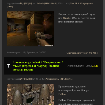
Игру добавил
iXy [762|44]
, ред.
John2s [11865|1666]
| 2009-11-03 |
Тир, FPS, 3D-бродилки
(4013)
Вторая часть легендарной серии
игр
Quake
, 1997 г. На этот раз в
игре появился сюжет!
Комментариев: 112 | Просмотров: 207312
Скачать игру (594.00 Мб.)
Скачать игру Fallout 2 / Возрождение 2
v1.02d (перевод от Фаргус) - полная
Рейтинг:
9.9 (108)
| Баллы:
22513
русская версия
Игру добавил
iXy [762|44]
| 2009-10-25 |
Ролевые игры (RPG) (3505)
Продолжение культовой
постядерной ролевой игры
Fallout
.
Fallout 2
благодаря тщательной
проработке сюжета превзошло