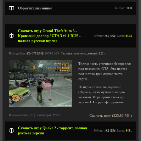
Обратите внимание
Рейтинг:
10.0
Скачать игру Grand Theft Auto 3 -
Кровавый доллар / GTA 3 v1.1 RUS -
Рейтинг:
9.5 (66)
| Баллы:
9503
полная русская версия
Игру добавил
iXy [762|44]
| 2009-11-06 |
Техника на колесах, гонки (1222)
Третья часть уличного беспредела
под названием
GTA
. Это первая
полностью трехмерная часть
серии.
Из игры ничего не вырезано
(Repack), есть музыка и видео-
заставки. Игра пропатчена до
версии
1.1
и русифицирована.
Комментариев: 275 | Просмотров: 170910
Скачать игру (325.60 Мб.)
Скачать игру Quake 2 - торрент, полная
Рейтинг:
9.2 (25)
| Баллы:
4481
русская версия