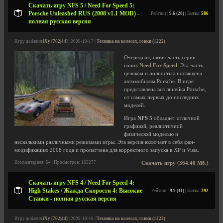
Скачать игру NFS 5 / Need For Speed 5:
Porsche Unleashed RUS (2008 v1.1 MOD) -
Рейтинг:
9.6 (20)
| Баллы:
586
полная русская версия
Игру добавил
iXy [762|44]
| 2009-10-17 |
Техника на колесах, гонки (1222)
Очередная, пятая часть серии
гонок
Need For Speed
. Эта часть
целиком и полностью посвящена
автомобилям Porsche. В игре
представлена вся линейка Porsche,
от самых первых до последних
моделей.
Игра
NFS 5
обладает отличной
графикой, реалистичной
физической моделью и
несколькими различными режимами игры. Эта версия включает в себя фан-
модификацию 2008 года и пропатчена для корректного запуска в ХР и Vista.
Комментариев: 54 | Просмотров: 165277
Скачать игру (364.40 Мб.)
Скачать игру NFS 4 / Need For Speed 4:
High Stakes / Жажда Скорости 4: Высокие
Рейтинг:
9.9 (11)
| Баллы:
292
Ставки - полная русская версия
Игру добавил
iXy [762|44]
| 2009-10-16 |
Техника на колесах, гонки (1222)