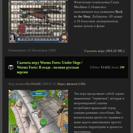
Физическая головоломка
Crazy
Machines 2
обзавелась
дополнением под названием
Back
to the Shop
. Добавлено: 60 новых
и 20 бонусных экспериментов,
новые детали и фоны.
Комментариев: 33 | Просмотров: 34889
Скачать игру (464.20 Мб.)
Скачать игру Worms Forts: Under Siege /
Worms Forts: В осаде - полная русская
Рейтинг:
9.3 (22)
| Баллы:
190
версия
Игру добавил
iXy [762|44]
| 2009-07-20 |
Игры с физикой (1308)
Эта игра продолжает собой серию
знаменитых "червячков", которые в
непримиримой схватке
истребляют вражеский отряд
самыми разными способами. Вы -
военачальник крепости червяков и
ваша задача максимально проста:
захватить территорию и крепость
противника.