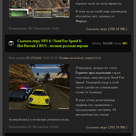
первую часть по популярности.
В игре на русский язык переведено
абсолютно всё, перевод от
Фаргус
.
Комментариев: 383 | Просмотров: 214487
Скачать игру (590.10 Мб.)
Скачать игру NFS 6 / Need For Speed 6:
Рейтинг:
9.6 (19)
| Баллы:
805
Hot Pursuit 2 RUS - полная русская версия
Игру добавил
iXy [762|44]
| 2009-10-20 |
Техника на колесах, гонки (1222)
Очередное, второе по счету
Горячее преследование
серии
гоночных симуляторов
Need For
Speed
. Основной упор в этой
части сделан на сумашедшие
гонки от полиции.
В игре очень качественная
графика (по сравнению с
предыдущими частями), 44
автомобиля (не считая
полицейских) и несколько режимов игры.
Комментариев: 60 | Просмотров: 141656
Скачать игру (293.70 Мб.)