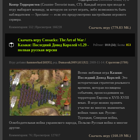
Контр-Террористов
(Counter-Terrorist team, CT). Каждый игрок при входе в
игру выбирает команду, за которую он хочет играть, либо возможность быть
наблюдателем — Spectator — если это предусмотрено настройками игрового
сервера.
Комментариев: 552 | Просмотров: 166228
Скачать игру (779.83 Мб.)
Скачать игру Cossacks: The Art of War /
Казаки: Последний Довод Королей v1.29 -
Рейтинг:
10.0 (24)
| Баллы:
853
полная русская версия
Игру добавил
hammerhad [68|95]
, ред.
Dumasuk2009 [415|92]
| 2009-11-14 |
Стратегии (3780)
Всеми любимая игра
Казаки:
Последний Довод Королей
. Это
историческая стратегия реального
времени, которая посвящена
событиям, происходившим на
территории Европы в XVII-XVIII
веках. В игре можно принять
участие во многих знаменитых
войнах таких как: Русско-
Турецкая, Северная война,
Освободительная война украинского народа, Польско-Русская война и многие
другие.
Комментариев: 76 | Просмотров: 127617
Скачать игру (160.19 Мб.)