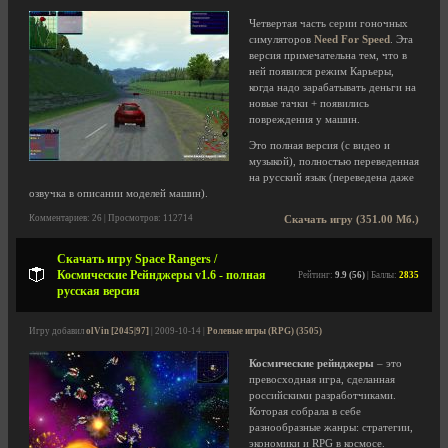
Четвертая часть серии гоночных
симуляторов
Need For Speed
. Эта
версия примечательна тем, что в
ней появился режим Карьеры,
когда надо зарабатывать деньги на
новые тачки + появились
повреждения у машин.
Это полная версия (с видео и
музыкой), полностью переведенная
на русский язык (переведена даже
озвучка в описании моделей машин).
Комментариев: 26 | Просмотров: 112714
Скачать игру (351.00 Мб.)
Скачать игру Space Rangers /
Космические Рейнджеры v1.6 - полная
Рейтинг:
9.9 (56)
| Баллы:
2835
русская версия
Игру добавил
olVin [2045|97]
| 2009-10-14 |
Ролевые игры (RPG) (3505)
Космические рейнджеры
– это
превосходная игра, сделанная
российскими разработчиками.
Которая собрала в себе
разнообразные жанры: стратегии,
экономики и RPG в космосе.