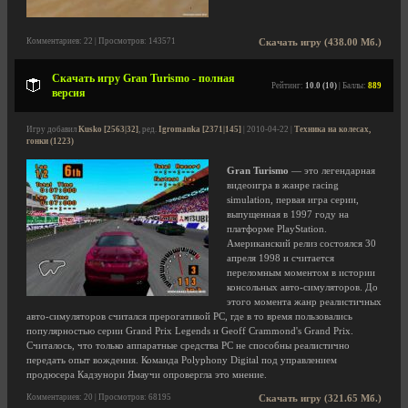
Комментариев: 22 | Просмотров: 143571
Скачать игру (438.00 Мб.)
Скачать игру Gran Turismo - полная
Рейтинг:
10.0 (10)
| Баллы:
889
версия
Игру добавил
Kusko [2563|32]
, ред.
Igromanka [2371|145]
| 2010-04-22 |
Техника на колесах,
гонки (1223)
Gran Turismo
— это легендарная
видеоигра в жанре racing
simulation, первая игра серии,
выпущенная в 1997 году на
платформе PlayStation.
Американский релиз состоялся 30
апреля 1998 и считается
переломным моментом в истории
консольных авто-симуляторов. До
этого момента жанр реалистичных
авто-симуляторов считался прерогативой PC, где в то время пользовались
популярностью серии Grand Prix Legends и Geoff Crammond's Grand Prix.
Считалось, что только аппаратные средства PC не способны реалистично
передать опыт вождения. Команда Polyphony Digital под управлением
продюсера Кадзунори Ямаучи опровергла это мнение.
Комментариев: 20 | Просмотров: 68195
Скачать игру (321.65 Мб.)