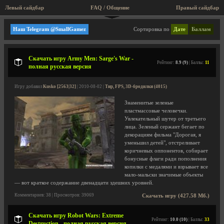
Левый сайдбар
FAQ / Общение
Правый сайдбар
Большие игры (Rip, Repack)
Наш Telegram @SmallGamez
Сортировка по
Дате
Баллам
Скачать игру Army Men: Sarge's War -
Рейтинг:
8.9 (9)
| Баллы:
11
полная русская версия
Игру добавил
Kusko [2563|32]
| 2010-08-02 |
Тир, FPS, 3D-бродилки (4015)
Знаменитые зеленые
пластмассовые человечки.
Увлекательный шутер от третьего
лица. Зеленый сержант бегает по
декорациям фильма "Дорогая, я
уменьшил детей", отстреливает
коричневых оппонентов, собирает
бонусные флаги ради пополнения
копилки с медалями и взрывает все
мало-мальски значимые объекты
— вот краткое содержание двенадцати здешних уровней.
Комментариев: 38 | Просмотров: 39069
Скачать игру (427.58 Мб.)
Скачать игру Robot Wars: Extreme
Рейтинг:
10.0 (10)
| Баллы:
33
Destruction - полная русская версия