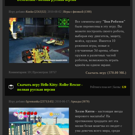
Игру добавил
Kusko [2563|32]
| 2010-08-02 |
Игры с физикой (1308)
Все элементы шоу
"Бои Роботов"
были перенесены в эту игру. Вы
можете построить своего робота,
выбирая ему двигатель, защиту,
колёса, оружие. Имеется 10
режимов игры, новые и
улучшенные 3d-арены, обмен
оружия и различных частей
роботов, возможность играть
вдвоём на одном экране.
Комментариев: 59 | Просмотров: 59757
Скачать игру (370.00 Мб.)
Скачать игру Hello Kitty: Roller Rescue -
Рейтинга пока нет | Баллы:
120
полная русская версия
Игру добавил
Igromanka [2371|145]
| 2010-06-17 |
Аркады (3070)
Хелло Китти
– настоящая звезда
мирового масштаба! На
протяжении тридцати лет эта
милая белая кошечка из сводит с
ума девочек всего мира, среди