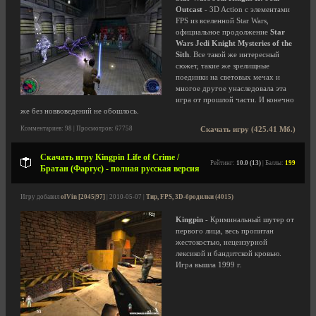
Outcast
- 3D Action с элементами
FPS из вселенной Star Wars,
официальное продолжение
Star
Wars Jedi Knight Mysteries of the
Sith
. Все такой же интересный
сюжет, такие же зрелищные
поединки на световых мечах и
многое другое унаследовала эта
игра от прошлой части. И конечно
же без новвоведений не обошлось.
Комментариев: 98 | Просмотров: 67758
Скачать игру (425.41 Мб.)
Скачать игру Kingpin Life of Crime /
Рейтинг:
10.0 (13)
| Баллы:
199
Братан (Фаргус) - полная русская версия
Игру добавил
olVin [2045|97]
| 2010-05-07 |
Тир, FPS, 3D-бродилки (4015)
Kingpin
- Криминальный шутер от
первого лица, весь пропитан
жестокостью, нецензурной
лексикой и бандитской кровью.
Игра вышла 1999 г.