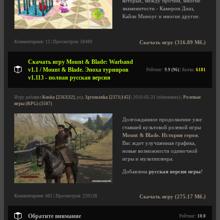
которых, между прочим, многие
знаменитости - Камерон Диаз,
Кайли Миноуг и многие другие.
Комментариев: 12 | Просмотров: 58480
Скачать игру (316.89 Мб.)
Скачать игру Mount & Blade: Warband
v1.1 / Mount & Blade. Эпоха турниров
Рейтинг:
9.9 (96)
| Баллы:
6181
v1.113 - полная русская версия
Игру добавил
Kusko [2563|32]
, ред.
Igromanka [2371|145]
| 2010-05-31 (обновлено) |
Ролевые
игры (RPG) (3507)
Долгожданное продолжение уже
ставшей культовой ролевой игры
Mount & Blade. История героя
.
Вас ждет улучшенная графика,
новые возможности одиночной
игры и мультиплеера.
Добавлена
русская версия игры
!
Комментариев: 465 | Просмотров: 220138
Скачать игру (275.17 Мб.)
Обратите внимание
Рейтинг:
10.0