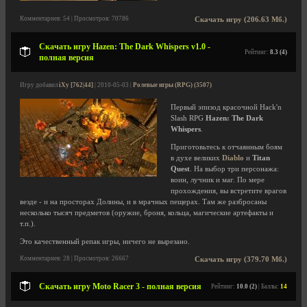
Комментариев: 54 | Просмотров: 70786
Скачать игру (206.63 Мб.)
Скачать игру Hazen: The Dark Whispers v1.0 -
Рейтинг:
8.3 (4)
полная версия
Игру добавил
iXy [762|44]
| 2010-05-03 |
Ролевые игры (RPG) (3507)
Первый эпизод красочной Hack'n
Slash RPG
Hazen: The Dark
Whispers
.
Приготовьтесь к отчаянным боям
в духе великих
Diablo
и
Titan
Quest
. На выбор три персонажа:
воин, лучник и маг. По мере
прохождения, вы встретите врагов
везде - и на просторах Долины, и в мрачных пещерах. Там же разбросаны
несколько тысяч предметов (оружие, броня, кольца, магические артефакты и
т.п.).
Это качественный репак игры, ничего не вырезано.
Комментариев: 28 | Просмотров: 26667
Скачать игру (379.70 Мб.)
Скачать игру Moto Racer 3 - полная версия
Рейтинг:
10.0 (2)
| Баллы:
14