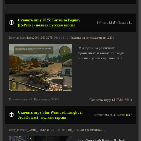
Скачать игру 2025: Битва за Родину
Рейтинг:
9.6 (5)
| Баллы:
181
[RePack] - полная русская версия
Игру добавил
haos200 [1363|307]
| 2010-05-10 |
Техника на колесах, гонки (1223)
Мы ездим на различных
бронёвиках и танках проходя
мисии и убивая противников.
Комментариев: 41 | Просмотров: 33558
Скачать игру (317.00 Мб.)
Скачать игру Star Wars Jedi Knight 2:
Рейтинг:
9.9 (31)
| Баллы:
1447
Jedi Outcast - полная версия
Игру добавил
_Gn0m_ [961|94]
| 2010-05-08 |
Тир, FPS, 3D-бродилки (4015)
Star Wars Jedi Knight II: Jedi