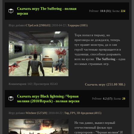
Скачать игру The Suffering - полная
Рейтинг:
10.0 (31)
| Баллы:
224
версия
Игру добавил
CTpeLock [2980|43]
| 2010-04-22 |
Хорроры (1885)
Торк попал в тюрьму, но
приговора не дождался, теперь
тут правят монстры, да и сам
герой частенько превращается в
чудовище, способное разрывать
всех на куски.
The Suffering
- одна
из самых страшных игр.
Комментариев: 142 | Просмотров: 85543
Скачать игру (251.00 Мб.)
Скачать игру Black lightning / Черная
Рейтинг:
6.2 (17)
| Баллы:
20
молния (2010/Repack) - полная версия
Игру добавил
Witcheer [527|49]
| 2010-04-22 |
Тир, FPS, 3D-бродилки (4015)
Не так давно, вышел первый
отечественный фильм про
супергероев - "Черная молния".И