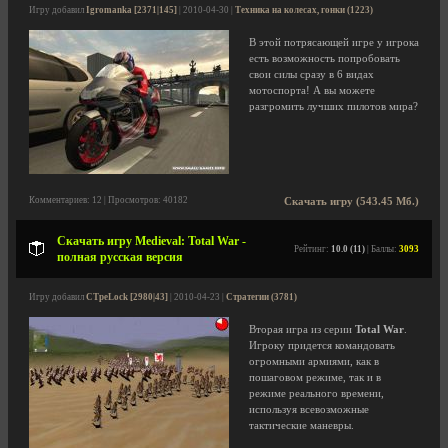
Игру добавил
Igromanka [2371|145]
| 2010-04-30 |
Техника на колесах, гонки (1223)
В этой потрясающей игре у игрока
есть возможность попробовать
свои силы сразу в 6 видах
мотоспорта! А вы можете
разгромить лучших пилотов мира?
Комментариев: 12 | Просмотров: 40182
Скачать игру (543.45 Мб.)
Скачать игру Medieval: Total War -
Рейтинг:
10.0 (11)
| Баллы:
3093
полная русская версия
Игру добавил
CTpeLock [2980|43]
| 2010-04-23 |
Стратегии (3781)
Вторая игра из серии
Total War
.
Игроку придется командовать
огромными армиями, как в
пошаговом режиме, так и в
режиме реального времени,
используя всевозможные
тактические маневры.