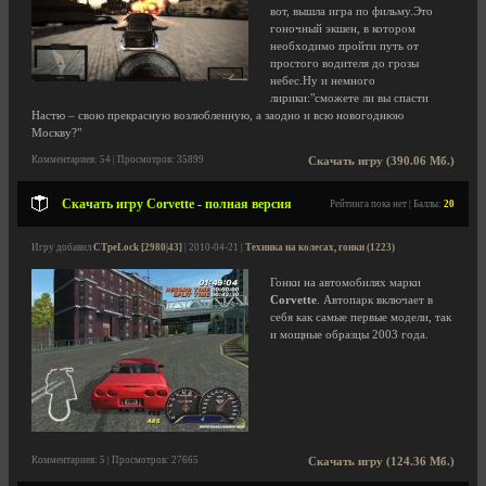
вот, вышла игра по фильму.Это
гоночный экшен, в котором
необходимо пройти путь от
простого водителя до грозы
небес.Ну и немного
лирики:"сможете ли вы спасти
Настю – свою прекрасную возлюбленную, а заодно и всю новогоднюю
Москву?"
Комментариев: 54 | Просмотров: 35899
Скачать игру (390.06 Мб.)
Скачать игру Corvette - полная версия
Рейтинга пока нет | Баллы:
20
Игру добавил
CTpeLock [2980|43]
| 2010-04-21 |
Техника на колесах, гонки (1223)
Гонки на автомобилях марки
Corvette
. Автопарк включает в
себя как самые первые модели, так
и мощные образцы 2003 года.
Комментариев: 5 | Просмотров: 27665
Скачать игру (124.36 Мб.)