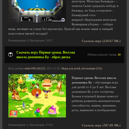
монстров. Монстры бильярда» –
помоги Салли одержать победу в
бильярд, но будь осторожен -
бильярдный стол
коварен!«Корпорация монстров.
Кошмарная уборка» – собери
вещи, висящие на улице без присмотра. Прыгай как можно выше и овладей
искусством мягкой посадки!
Комментариев: 0 | Просмотров: 11017
Скачать игру (218.67 Мб.)
Скачать игру Первые уроки. Веселая
Рейтинга пока нет | Баллы:
10
школа домовенка Бу - образ диска
Игру добавил
mike1986 [462|2]
| 2011-12-26 |
Игры для детей, обучающие (316)
Первые уроки. Веселая школа
домовенка Бу
- обучающая игра
для детей от 4 до 8 лет. Веселые
домовенок Бу и его сестричка
Бунька в игровой форме помогут
ребятам развитить математические
способности, память, внимание,
речь, мышление и воображение.
Комментариев: 1 | Просмотров: 17110
Скачать игру (307.89 Мб.)