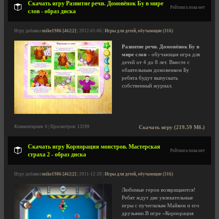
Скачать игру Развитие речи. Домовёнок Бу в мире
Рейтинга пока нет
слов - образ диска
Игру добавил
mike1986 [462|2]
| 2012-01-06 |
Игры для детей, обучающие (316)
Развитие речи. Домовёнок Бу в
мире слов
- обучающая игра для
детей от 4 до 8 лет. Вместе с
обаятельным домовенком Бу
ребята будут выпускать
собственный журнал.
Комментариев: 0 | Просмотров: 13299
Скачать игру (219.59 Мб.)
Скачать игру Корпорация монстров. Мастерская
Рейтинга пока нет
страха 2 - образ диска
Игру добавил
mike1986 [462|2]
| 2011-12-28 |
Игры для детей, обучающие (316)
Любимые герои возвращаются!
Ребят ждут две увлекательные
игры с пучеглазым Майком и его
друзьями.В игре «Корпорация