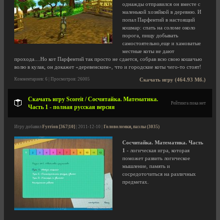
однажды отправился он вместе с
маленькой хозяйкой в деревню. И
попал Парфентий в настоящий
кошмар: спать на соломе около
порога, пищу добывать
самостоятельно,еще и хамоватые
местные коты не дают
прохода....Но кот Парфентий так просто не сдается, собрав всю свою кошачью
волю в кулак, он докажет «деревенским», что и городские коты чего-то стоят!
Комментариев: 6 | Просмотров: 26005
Скачать игру (464.93 Мб.)
Скачать игру Scoreit / Сосчитайка. Математика.
Рейтинга пока нет
Часть 1 - полная русская версия
Игру добавил
Fyrrion [367|10]
| 2011-12-10 |
Головоломки, пазлы (3035)
Сосчитайка. Математика. Часть
1
- логическая игра, которая
поможет развить логическое
мышление, память и
сосредоточиться на различных
предметах.