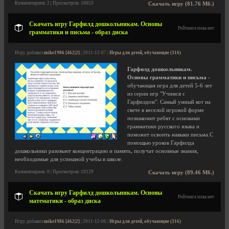
Комментариев: 2 | Просмотров: 10053
Скачать игру (81.76 Мб.)
Скачать игру Гарфилд дошкольникам. Основы
Рейтинга пока нет
грамматики и письма - образ диска
Игру добавил
mike1986 [462|2]
| 2011-12-07 |
Игры для детей, обучающие (316)
Гарфилд дошкольникам.
Основы грамматики и письма
-
обучающая игра для детей 5-6 лет
из серии игр "Учимся с
Гарфилдом". Самый умный кот на
свете в веселой игровой форме
познакомит ребят с основами
грамматики русского языка и
поможет освоить навыки письма.С
помощью уроков Гарфилда
дошкольники разовьют концентрацию и память, получат основные знания,
необходимые для успешной учебы в школе.
Комментариев: 0 | Просмотров: 10129
Скачать игру (89.46 Мб.)
Скачать игру Гарфилд дошкольникам. Основы
Рейтинга пока нет
математики - образ диска
Игру добавил
mike1986 [462|2]
| 2011-12-06 |
Игры для детей, обучающие (316)