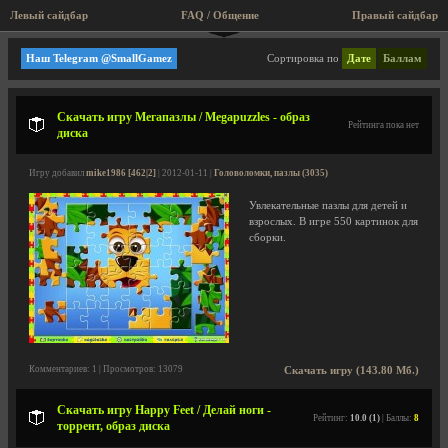
Левый сайдбар
FAQ / Общение
Пра
Игры для детей, обучающие
Наш Telegram @SmallGamez
Сортировка по
Дате
Баллам
Скачать игру Мегапазлы / Megapuzzles - образ
Рейтинга пока нет
диска
Игру добавил
mike1986 [462|2]
| 2012-01-11 |
Головоломки, пазлы (3035)
Увлекательные пазлы для детей и
взрослых. В игре 550 картинок для
сборки.
Комментариев: 1 | Просмотров: 13079
Скачать игру (143.80 Мб.)
Скачать игру Happy Feet / Делай ноги -
Рейтинг:
10.0 (1)
| Баллы:
8
торрент, образ диска