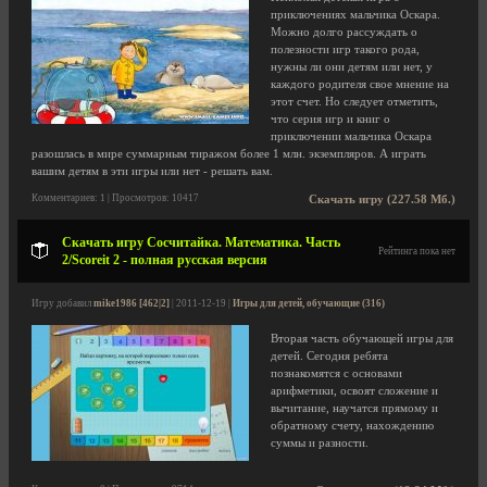
приключениях мальчика Оскара.
Можно долго рассуждать о
полезности игр такого рода,
нужны ли они детям или нет, у
каждого родителя свое мнение на
этот счет. Но следует отметить,
что серия игр и книг о
приключении мальчика Оскара
разошлась в мире суммарным тиражом более 1 млн. экземпляров. А играть
вашим детям в эти игры или нет - решать вам.
Комментариев: 1 | Просмотров: 10417
Скачать игру (227.58 Мб.)
Скачать игру Сосчитайка. Математика. Часть
Рейтинга пока нет
2/Scoreit 2 - полная русская версия
Игру добавил
mike1986 [462|2]
| 2011-12-19 |
Игры для детей, обучающие (316)
Вторая часть обучающей игры для
детей. Сегодня ребята
познакомятся с основами
арифметики, освоят сложение и
вычитание, научатся прямому и
обратному счету, нахождению
суммы и разности.