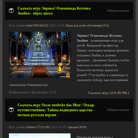
Скачать игру Эврика! Олимпиада Котенка
Рейтинга пока нет
Знайки - образ диска
Игру добавил
mike1986 [462|2]
| 2011-12-26 |
Игры для детей, обучающие (316)
Эврика! Олимпиада Котенка
Знайки
- развивающая игра для
детей. Коварный профессор
Лакмус помощью машины времени
отправил Знайку в далекое
прошлое - Древнюю Грецию,чтобы
навсегда от него избавится.
Помогите котенку вернутся
домой! Участвуйте в олимпиаде и
одержите победу над постоянным
чемпионом Олимпикусом.
Комментариев: 0 | Просмотров: 11271
Скачать игру (211.90 Мб.)
Скачать игру Oscar entdeckt das Meer / Оскар-
путешественник: Тайны подводного царства -
Рейтинга пока нет
полная русская версия
Игру добавил
Elektra [7722|138]
| 2011-12-19 |
Аркады (3070)
Неплохая детская игра о