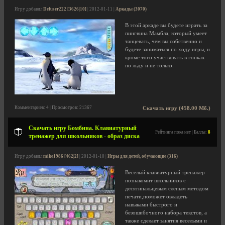
Игру добавил
Defuser222 [3626|10]
| 2012-01-11 |
Аркады (3070)
В этой аркаде вы будете играть за
пингвина Мамбла, который умеет
танцевать, чем вы собственно и
будете заниматься по ходу игры, и
кроме того участвовать в гонках
по льду и не только.
Комментариев: 4 | Просмотров: 21367
Скачать игру (458.00 Мб.)
Скачать игру Бомбина. Клавиатурный
Рейтинга пока нет | Баллы:
8
тренажер для школьников - образ диска
Игру добавил
mike1986 [462|2]
| 2012-01-10 |
Игры для детей, обучающие (316)
Веселый клавиатурный тренажер
познакомит школьников с
десятипальцевым слепым методом
печати,поможет овладеть
навыками быстрого и
безошибочного набора текстов, а
также сделает занятия веселыми и