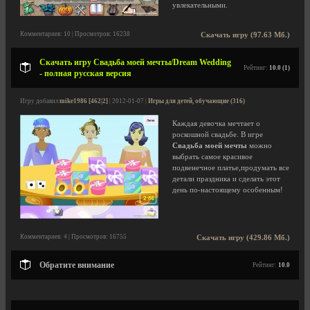
увлекательными.
Комментариев: 10 | Просмотров: 16238
Скачать игру (97.63 Мб.)
Скачать игру Свадьба моей мечты/Dream Wedding
Рейтинг:
10.0 (1)
- полная русская версия
Игру добавил
mike1986 [462|2]
| 2012-01-07 |
Игры для детей, обучающие (316)
Каждая девочка мечтает о
роскошной свадьбе. В игре
Свадьба моей мечты
можно
выбрать самое красивое
подвенечное платье,продумать все
детали праздника и сделать этот
день по-настоящему особенным!
Комментариев: 4 | Просмотров: 16755
Скачать игру (429.86 Мб.)
Обратите внимание
Рейтинг:
10.0