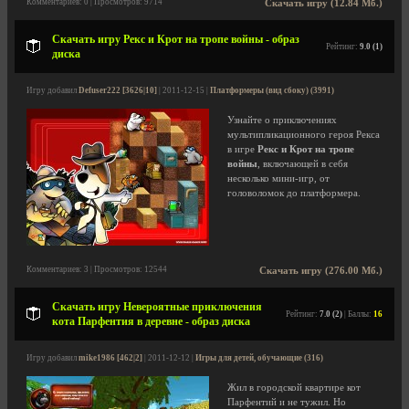
Комментариев: 0 | Просмотров: 9714
Скачать игру (12.84 Мб.)
Скачать игру Рекс и Крот на тропе войны - образ
Рейтинг:
9.0 (1)
диска
Игру добавил
Defuser222 [3626|10]
| 2011-12-15 |
Платформеры (вид сбоку) (3991)
Узнайте о приключениях
мультипликационного героя Рекса
в игре
Рекс и Крот на тропе
войны
, включающей в себя
несколько мини-игр, от
головоломок до платформера.
Комментариев: 3 | Просмотров: 12544
Скачать игру (276.00 Мб.)
Скачать игру Невероятные приключения
Рейтинг:
7.0 (2)
| Баллы:
16
кота Парфентия в деревне - образ диска
Игру добавил
mike1986 [462|2]
| 2011-12-12 |
Игры для детей, обучающие (316)
Жил в городской квартире кот
Парфентий и не тужил. Но