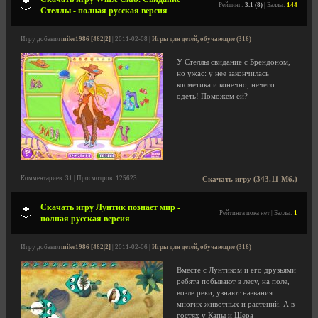
Рейтинг:
3.1 (8)
| Баллы:
144
Стеллы - полная русская версия
Игру добавил
mike1986 [462|2]
| 2011-02-08 |
Игры для детей, обучающие (316)
У Стеллы свидание с Брендоном,
но ужас: у нее закончилась
косметика и конечно, нечего
одеть! Поможем ей?
Комментариев: 31 | Просмотров: 125623
Скачать игру (343.11 Мб.)
Скачать игру Лунтик познает мир -
Рейтинга пока нет | Баллы:
1
полная русская версия
Игру добавил
mike1986 [462|2]
| 2011-02-06 |
Игры для детей, обучающие (316)
Вместе с Лунтиком и его друзьями
ребята побывают в лесу, на поле,
возле реки, узнают названия
многих животных и растений. А в
гостях у Капы и Шера