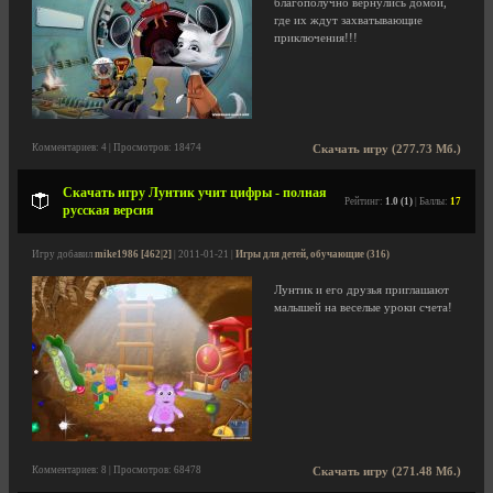
благополучно вернулись домой,
где их ждут захватывающие
приключения!!!
Комментариев: 4 | Просмотров: 18474
Скачать игру (277.73 Мб.)
Скачать игру Лунтик учит цифры - полная
Рейтинг:
1.0 (1)
| Баллы:
17
русская версия
Игру добавил
mike1986 [462|2]
| 2011-01-21 |
Игры для детей, обучающие (316)
Лунтик и его друзья приглашают
малышей на веселые уроки счета!
Комментариев: 8 | Просмотров: 68478
Скачать игру (271.48 Мб.)