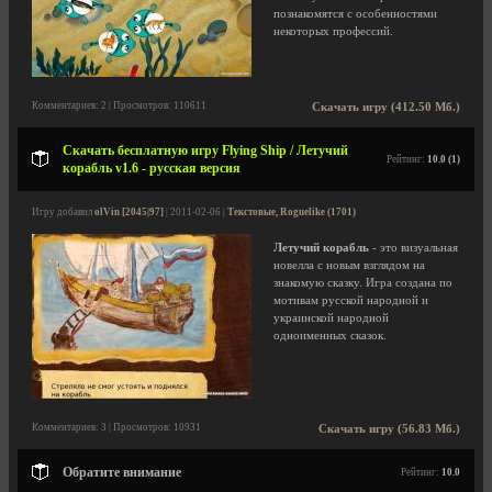
познакомятся с особенностями
некоторых профессий.
Комментариев: 2 | Просмотров: 110611
Скачать игру (412.50 Мб.)
Скачать бесплатную игру Flying Ship / Летучий
Рейтинг:
10.0 (1)
корабль v1.6 - русская версия
Игру добавил
olVin [2045|97]
| 2011-02-06 |
Текстовые, Roguelike (1701)
Летучий корабль
- это визуальная
новелла с новым взглядом на
знакомую сказку. Игра создана по
мотивам русской народной и
украинской народной
одноименных сказок.
Комментариев: 3 | Просмотров: 10931
Скачать игру (56.83 Мб.)
Обратите внимание
Рейтинг:
10.0