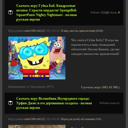
Скачать игру Губка Боб. Квадратные
штаны: Страсти-мордасти/ SpongeBob
Рейтинг:
5.5 (2)
| Баллы:
9
SquarePants Nighty Nightmare - полная
русская версия
Игру добавил
mike1986 [462|2]
| 2011-01-21 |
Я ищу, квесты, приключения (6440)
Что снится Губке Бобу? В игре вы
перенесетесь в мир сновидений
обитателей Лагуны Бикини, где вас
ожидает множество приключений!
Комментариев: 15 | Просмотров: 29775
Скачать игру (402.43 Мб.)
Скачать игру Волшебник Изумрудного города:
Урфин Джюс и его деревянные солдаты - полная
Рейтинга пока нет
русская версия
Игру добавил
mike1986 [462|2]
| 2011-01-20 |
Игры для детей, обучающие (316)