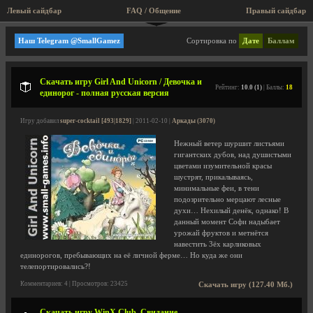
Левый сайдбар
FAQ / Общение
Правый сайдбар
Игры для детей, обучающие
Наш Telegram @SmallGamez
Сортировка по
Дате
Баллам
Скачать игру Girl And Unicorn / Девочка и
Рейтинг:
10.0 (1)
| Баллы:
18
единорог - полная русская версия
Игру добавил
super-cocktail [493|1829]
| 2011-02-10 |
Аркады (3070)
Нежный ветер шуршит листьями
гигантских дубов, над душистыми
цветами изумительной красы
шустрят, прикалываясь,
минимальные феи, в тени
подозрительно мерцают лесные
духи… Нехилый денёк, однако! В
данный момент Софи надыбает
урожай фруктов и метнётся
навестить 3ёх карликовых
единорогов, пребывающих на её личной ферме… Но куда же они
телепортировались?!
Комментариев: 4 | Просмотров: 23425
Скачать игру (127.40 Мб.)
Скачать игру WinX Club. Свидание