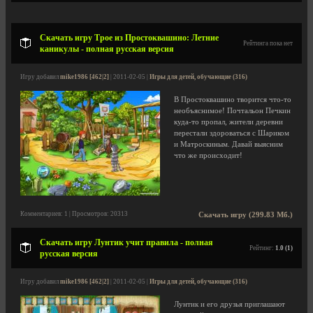
Скачать игру Трое из Простоквашино: Летние
Рейтинга пока нет
каникулы - полная русская версия
Игру добавил
mike1986 [462|2]
| 2011-02-05 |
Игры для детей, обучающие (316)
В Простоквашино творится что-то
необъяснимое! Почтальон Печкин
куда-то пропал, жители деревни
перестали здороваться с Шариком
и Матроскиным. Давай выясним
что же происходит!
Комментариев: 1 | Просмотров: 20313
Скачать игру (299.83 Мб.)
Скачать игру Лунтик учит правила - полная
Рейтинг:
1.0 (1)
русская версия
Игру добавил
mike1986 [462|2]
| 2011-02-05 |
Игры для детей, обучающие (316)
Лунтик и его друзья приглашают