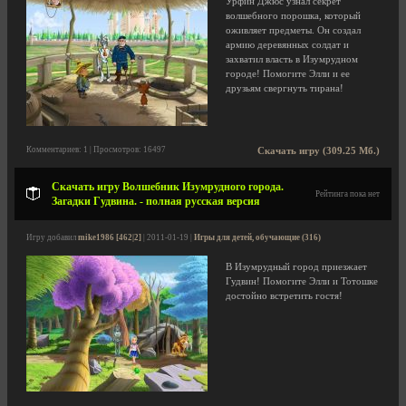
Урфин Джюс узнал секрет
волшебного порошка, который
оживляет предметы. Он создал
армию деревянных солдат и
захватил власть в Изумрудном
городе! Помогите Элли и ее
друзьям свергнуть тирана!
Комментариев: 1 | Просмотров: 16497
Скачать игру (309.25 Мб.)
Скачать игру Волшебник Изумрудного города.
Рейтинга пока нет
Загадки Гудвина. - полная русская версия
Игру добавил
mike1986 [462|2]
| 2011-01-19 |
Игры для детей, обучающие (316)
В Изумрудный город приезжает
Гудвин! Помогите Элли и Тотошке
достойно встретить гостя!