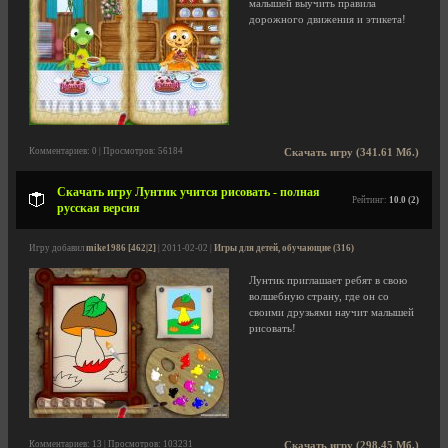
малышей выучить правила
дорожного движения и этикета!
Комментариев: 0 | Просмотров: 56184
Скачать игру (341.61 Мб.)
Скачать игру Лунтик учится рисовать - полная
Рейтинг:
10.0 (2)
русская версия
Игру добавил
mike1986 [462|2]
| 2011-02-02 |
Игры для детей, обучающие (316)
Лунтик приглашает ребят в свою
волшебную страну, где он со
своими друзьями научит малышей
рисовать!
Комментариев: 13 | Просмотров: 103231
Скачать игру (298.45 Мб.)