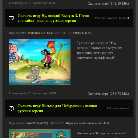
Комментариев: 2 | Просмотров: 18700
Скачать игру (142.10 Мб.)
Скачать игру Ну, погоди! Выпуск 3. Песня
Рейтинга пока нет | Баллы:
8
для зайца - полная русская версия
Игру добавил
Igromanka [2371|145]
| 2011-01-18 |
Аркады (3070)
Третья игра из серии
"Ну,
погоди!"
выполнена в лучших
традициях легендарного
советского мультфильма!
Комментариев: 2 | Просмотров: 28131
Скачать игру (266.73 Мб.)
Скачать игру Письмо для Чебурашки - полная
Рейтинга пока нет
русская версия
Игру добавил
mike1986 [462|2]
| 2011-01-17 |
Игры для детей, обучающие (316)
Письмо для Чебурашки - веселый