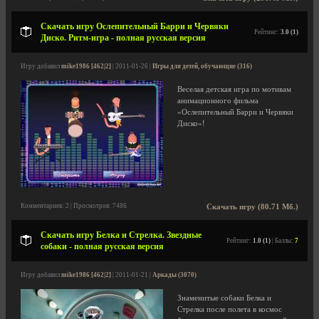
Скачать игру Ослепительный Барри и Червяки
Рейтинг:
3.0 (1)
Диско. Ритм-игра - полная русская версия
Игру добавил
mike1986 [462|2]
| 2011-01-26 |
Игры для детей, обучающие (316)
Веселая детская игра по мотивам
анимационного фильма
«Ослепительный Барри и Червяки
Диско»!
Комментариев: 2 | Просмотров: 7486
Скачать игру (80.71 Мб.)
Скачать игру Белка и Стрелка. Звездные
Рейтинг:
1.0 (1)
| Баллы:
7
собаки - полная русская версия
Игру добавил
mike1986 [462|2]
| 2011-01-21 |
Аркады (3070)
Знаменитые собаки Белка и
Стрелка после полета в космос