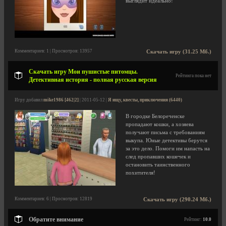
выглядит идеально!
Комментариев: 1 | Просмотров: 13957
Скачать игру (31.25 Мб.)
Скачать игру Мои пушистые питомцы.
Рейтинга пока нет
Детективная история - полная русская версия
Игру добавил
mike1986 [462|2]
| 2011-05-12 |
Я ищу, квесты, приключения (6440)
В городке Белореченске
пропадают кошки, а хозяева
получают письма с требованиям
выкупа. Юные детективы берутся
за это дело. Помоги им напасть на
след пропавших кошечек и
остановить таинственного
похитителя!
Комментариев: 6 | Просмотров: 12819
Скачать игру (290.24 Мб.)
Обратите внимание
Рейтинг:
10.0