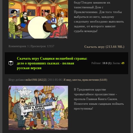
беду!Злодеи заманили их
таинственный Дом с
Приключениями. Для того чтобы
выбраться из него, каждому
следопыту необходимо выполнить
задание, от которого зависит
судьба команды!
Комментариев: 1 | Просмотров: 12157
Скачать игру (213.66 Мб.)
Скачать игру Сыщики волшебной страны:
дело о пропавших сказках - полная
Рейтинг:
10.0 (1)
| Баллы:
49
русская версия
Игру добавил
mike1986 [462|2]
| 2011-05-06 |
Я ищу, квесты, приключения (6440)
В Тридевятом царстве
чрезвычайное происшествие -
пропала Главная Книга Сказок.
Помогите юным сыщикам поймать
преступника!