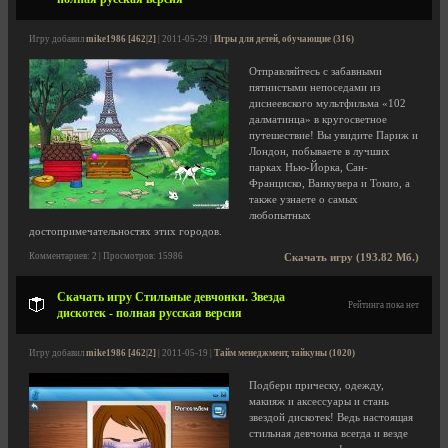
Игру добавил
mike1986 [462|2]
| 2011-05-29 |
Игры для детей, обучающие (316)
Отправляйтесь с забавными
пятнистыми непоседами из
диснеевского мультфильма «102
далматинца» в кругосветное
путешествие! Вы увидите Париж и
Лондон, побываете в лучших
парках Нью-Йорка, Сан-
Франциско, Ванкувера и Токио, а
также узнаете о самых
любопытных
достопримечательностях этих городов.
Комментариев: 2 | Просмотров: 15986
Скачать игру (193.82 Мб.)
Скачать игру Стильные девчонки. Звезда
Рейтинга пока нет
дискотек - полная русская версия
Игру добавил
mike1986 [462|2]
| 2011-05-19 |
Тайм менеджмент, тайкуны (1020)
Подбери прическу, одежду,
макияж и аксессуары и стань
звездой дискотек! Ведь настоящая
стильная девчонка всегда и везде