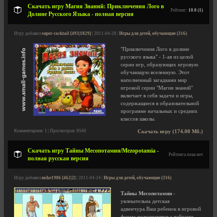
Скачать игру Магия Знаний: Приключения Лого в
Рейтинг:
10.0 (1)
Долине Русского Языка - полная версия
Игру добавил
super-cocktail [493|1829]
| 2011-04-28 |
Игры для детей, обучающие (316)
"Приключения Лого в долине
русского языка" - 1-ая из целой
серии игр, образующих игровую
обучающую вселенную. Этот
наполненный загадками мир
игровой серии "Магия знаний"
включает в себя задачи и игры,
содержащиеся в образовательной
программе начальных и средних
классов школы.
Комментариев: 1 | Просмотров: 8560
Скачать игру (174.00 Мб.)
Скачать игру Тайны Месопотамии/Mezopotamia -
Рейтинга пока нет
полная русская версия
Игру добавил
mike1986 [462|2]
| 2011-04-24 |
Игры для детей, обучающие (316)
Тайны Месопотамии
-
увлекательна детская
адвенчура.Ваш ребенок в игровой
форме познакомится с тайнами