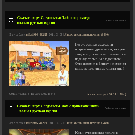
Скачать игру Следопыты: Тайна пирамиды -
Рейтинга пока нет
полная русская версия
Игру добавил
mike1986 [462|2]
| 2011-05-08 |
Я ищу, квесты, приключения (6440)
Неосторожные археологи
потревожили древнее зло, которое
теперь угрожает всей планете. Вся
надежда только на следопытов!
Отправляемся в Египет и поможем
юным вундеркиндом спасти мир!
Комментариев: 3 | Просмотров: 15845
Скачать игру (287.16 Мб.)
Скачать игру Следопыты. Дом с приключениями
Рейтинга пока нет
- полная русская версия
Игру добавил
mike1986 [462|2]
| 2011-05-07 |
Я ищу, квесты, приключения (6440)
Юные вундеркинды попали в