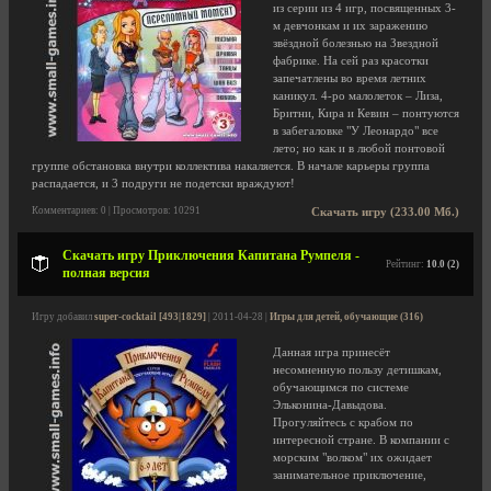
из серии из 4 игр, посвященных 3-
м девчонкам и их заражению
звёздной болезнью на Звездной
фабрике. На сей раз красотки
запечатлены во время летних
каникул. 4-ро малолеток – Лиза,
Бритни, Кира и Кевин – понтуются
в забегаловке "У Леонардо" все
лето; но как и в любой понтовой
группе обстановка внутри коллектива накаляется. В начале карьеры группа
распадается, и 3 подруги не подетски враждуют!
Комментариев: 0 | Просмотров: 10291
Скачать игру (233.00 Мб.)
Скачать игру Приключения Капитана Румпеля -
Рейтинг:
10.0 (2)
полная версия
Игру добавил
super-cocktail [493|1829]
| 2011-04-28 |
Игры для детей, обучающие (316)
Данная игра принесёт
несомненную пользу детишкам,
обучающимся по системе
Эльконина-Давыдова.
Прогуляйтесь с крабом по
интересной стране. В компании с
морским "волком" их ожидает
занимательное приключение,