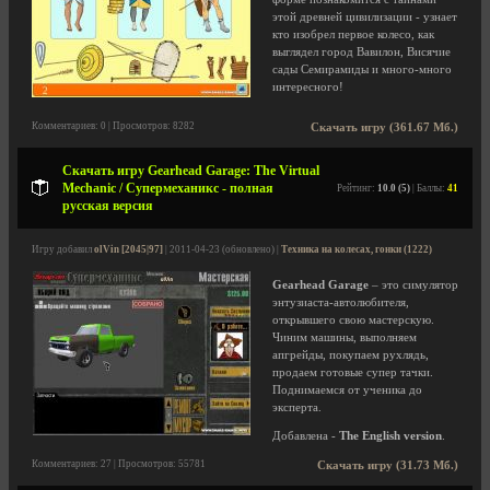
этой древней цивилизации - узнает
кто изобрел первое колесо, как
выглядел город Вавилон, Висячие
сады Семирамиды и много-много
интересного!
Комментариев: 0 | Просмотров: 8282
Скачать игру (361.67 Мб.)
Скачать игру Gearhead Garage: The Virtual
Mechanic / Супермеханикс - полная
Рейтинг:
10.0 (5)
| Баллы:
41
русская версия
Игру добавил
olVin [2045|97]
| 2011-04-23 (обновлено) |
Техника на колесах, гонки (1222)
Gearhead Garage
– это симулятор
энтузиаста-автолюбителя,
открывшего свою мастерскую.
Чиним машины, выполняем
апгрейды, покупаем рухлядь,
продаем готовые супер тачки.
Поднимаемся от ученика до
эксперта.
Добавлена -
The English version
.
Комментариев: 27 | Просмотров: 55781
Скачать игру (31.73 Мб.)