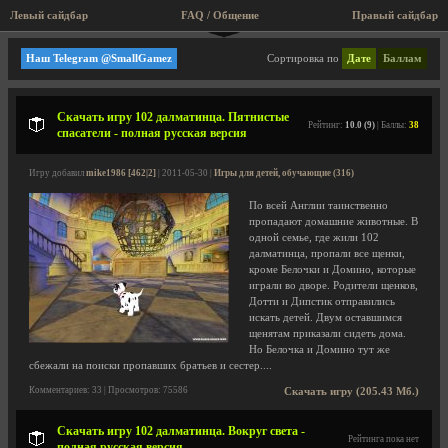
Левый сайдбар
FAQ / Общение
Пра
Игры для детей, обучающие
Наш Telegram @SmallGamez
Сортировка по
Дате
Баллам
Скачать игру 102 далматинца. Пятнистые
Рейтинг:
10.0 (9)
| Баллы:
38
спасатели - полная русская версия
Игру добавил
mike1986 [462|2]
| 2011-05-30 |
Игры для детей, обучающие (316)
По всей Англии таинственно
пропадают домашние животные. В
одной семье, где жили 102
далматинца, пропали все щенки,
кроме Белочки и Домино, которые
играли во дворе. Родители щенков,
Дотти и Дипстик отправились
искать детей. Двум оставшимся
щенятам приказали сидеть дома.
Но Белочка и Домино тут же
сбежали на поиски пропавших братьев и сестер....
Комментариев: 33 | Просмотров: 75586
Скачать игру (205.43 Мб.)
Скачать игру 102 далматинца. Вокруг света -
Рейтинга пока нет
полная русская версия