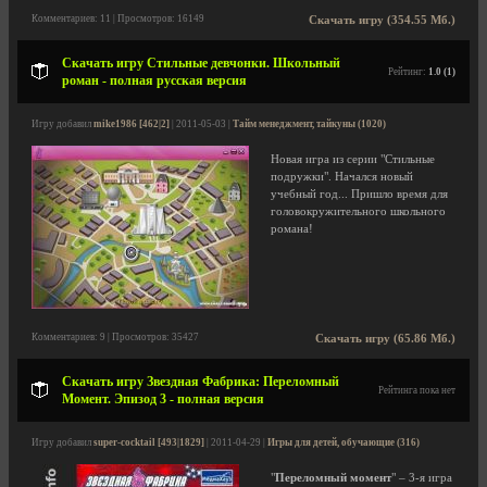
Комментариев: 11 | Просмотров: 16149
Скачать игру (354.55 Мб.)
Скачать игру Стильные девчонки. Школьный
Рейтинг:
1.0 (1)
роман - полная русская версия
Игру добавил
mike1986 [462|2]
| 2011-05-03 |
Тайм менеджмент, тайкуны (1020)
Новая игра из серии "Стильные
подружки". Начался новый
учебный год... Пришло время для
головокружительного школьного
романа!
Комментариев: 9 | Просмотров: 35427
Скачать игру (65.86 Мб.)
Скачать игру Звездная Фабрика: Переломный
Рейтинга пока нет
Момент. Эпизод 3 - полная версия
Игру добавил
super-cocktail [493|1829]
| 2011-04-29 |
Игры для детей, обучающие (316)
"
Переломный момент
" – 3-я игра