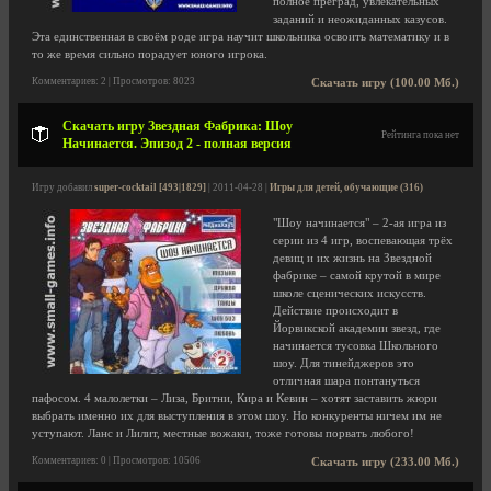
полное преград, увлекательных
заданий и неожиданных казусов.
Эта единственная в своём роде игра научит школьника освоить математику и в
то же время сильно порадует юного игрока.
Комментариев: 2 | Просмотров: 8023
Скачать игру (100.00 Мб.)
Скачать игру Звездная Фабрика: Шоу
Рейтинга пока нет
Начинается. Эпизод 2 - полная версия
Игру добавил
super-cocktail [493|1829]
| 2011-04-28 |
Игры для детей, обучающие (316)
"Шоу начинается" – 2-ая игра из
серии из 4 игр, воспевающая трёх
девиц и их жизнь на Звездной
фабрике – самой крутой в мире
школе сценических искусств.
Действие происходит в
Йорвикской академии звезд, где
начинается тусовка Школьного
шоу. Для тинейджеров это
отличная шара понтануться
пафосом. 4 малолетки – Лиза, Бритни, Кира и Кевин – хотят заставить жюри
выбрать именно их для выступления в этом шоу. Но конкуренты ничем им не
уступают. Ланс и Лилит, местные вожаки, тоже готовы порвать любого!
Комментариев: 0 | Просмотров: 10506
Скачать игру (233.00 Мб.)