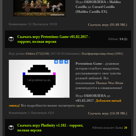
Игра
ОБНОВЛЕНА
с
Maldita
Castilla
до
Cursed Castilla
(Maldita Castilla EX)
.
Комментариев: 13 | Просмотров: 19139
Скачать игру (91.08 Мб.)
Скачать игру Pretentious Game v01.02.2017 -
Рейтинг:
9.0 (2)
торрент, полная версия
Игру добавил
Elektra [7722|138]
| 2017-02-03 (обновлено) |
Платформеры (вид сбоку) (3991)
Pretentious Game
- душевная
история голубого квадратика,
рассказывающего свои чувства
розовой любимой. Все
поклонникам
Thomas Was Alone
рекомендуется к ознакомлению!
Игра
ОБНОВЛЕНА
до
v01.02.2017
.
Добавлен пятый
эпизод!
Все подробности можно посмотреть
здесь
.
Комментариев: 2 | Просмотров: 4354
Скачать игру (14.30 Мб.)
Скачать игру Platfinity v1.102 - торрент,
Рейтинга пока нет | Баллы:
20
полная версия