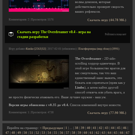
волны демонов, которые
действительно проверят скорость
ваших рефлексов.
Комментариев: 2 | Просмотров: 5576
Скачать игру (44.78 Мб.)
Скачать игру The Overdreamer v0.4 - игра на
Рейтинга пока нет
стадии разработки
Игру добавил
Kusko [2563|32]
| 2017-02-01 (обновлено) |
Платформеры (вид сбоку) (3991)
The Overdreamer
- 2D side-
scrolling хоррор-адвенчюра. В
этой игре большинство врагов для
вас смертельны, так что ваш
единственный шанс выжить, это
бежать или спрятаться (прям как у
Limbo
), а затем найти другой
способ отвлечь или убить врага, а
не просто физически атаковать его. Ваше лучшее оружие - ваш ум.
Версия игры обновлена с v0.35 до v0.4.
Список изменений внутри новости.
Комментариев: 1 | Просмотров: 4738
Скачать игру (77.90 Мб.)
Перейти на страницу:
< Предыдущая
|
1
| ... |
38
|
39
|
40
|
41
|
42
|
43
|
44
|
45
|
46
|
47
|
48
|
49
|
50
|
51
|
52
|
53
|
54
|
55
|
56
|
57
|
58
|
59
|
60
|
61
|
62
|
63
|
64
|
65
|
66
|
67