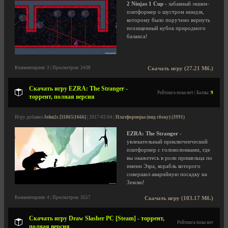
2 Ninjas 1 Cup
- забавный экшен-
платформер о шустром ниндзя,
которому было поручено вернуть
похищенный кубок природного
баланса!
Комментариев: 3 | Просмотров: 2438
Скачать игру (27.21 Мб.)
Скачать игру EZRA: The Stranger -
Рейтинга пока нет | Баллы:
9
торрент, полная версия
Игру добавил
John2s [11865|1666]
| 2017-02-04 |
Платформеры (вид сбоку) (3991)
EZRA: The Stranger
-
увлекательный приключенческий
платформер с головоломками, где
вы окажетесь в роли пришельца по
имени Эзра, корабль которого
совершил аварийную посадку на
Землю!
Комментариев: 4 | Просмотров: 3557
Скачать игру (103.17 Мб.)
Скачать игру Draw Slasher PC [Steam] - торрент,
Рейтинга пока нет
полная версия