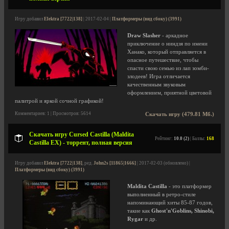
Игру добавил
Elektra [7722|138]
| 2017-02-04 |
Платформеры (вид сбоку) (3991)
Draw Slasher
- аркадное
приключение о ниндзя по имени
Ханако, который отправляется в
опасное путешествие, чтобы
спасти свою семью из лап зомби-
злодеев! Игра отличается
качественным звуковым
оформлением, приятной цветовой
палитрой и яркой сочной графикой!
Комментариев: 1 | Просмотров: 5614
Скачать игру (479.81 Мб.)
Скачать игру Cursed Castilla (Maldita
Рейтинг:
10.0 (2)
| Баллы:
168
Castilla EX) - торрент, полная версия
Игру добавил
Elektra [7722|138]
, ред.
John2s [11865|1666]
| 2017-02-03 (обновлено) |
Платформеры (вид сбоку) (3991)
Maldita Castilla
- это платформер
выполненный в ретро-стиле
напоминающий хиты 85-87 годов,
такие как
Ghost'n'Goblins, Shinobi,
Rygar
и др.