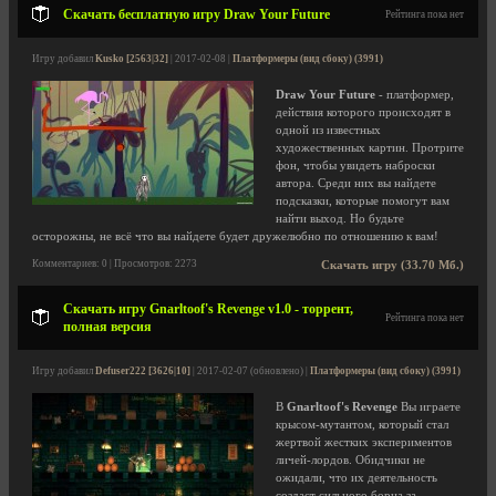
Скачать бесплатную игру Draw Your Future
Рейтинга пока нет
Игру добавил
Kusko [2563|32]
| 2017-02-08 |
Платформеры (вид сбоку) (3991)
Draw Your Future
- платформер,
действия которого происходят в
одной из известных
художественных картин. Протрите
фон, чтобы увидеть наброски
автора. Среди них вы найдете
подсказки, которые помогут вам
найти выход. Но будьте
осторожны, не всё что вы найдете будет дружелюбно по отношению к вам!
Комментариев: 0 | Просмотров: 2273
Скачать игру (33.70 Мб.)
Скачать игру Gnarltoof's Revenge v1.0 - торрент,
Рейтинга пока нет
полная версия
Игру добавил
Defuser222 [3626|10]
| 2017-02-07 (обновлено) |
Платформеры (вид сбоку) (3991)
В
Gnarltoof's Revenge
Вы играете
крысом-мутантом, который стал
жертвой жестких экспериментов
личей-лордов. Обидчики не
ожидали, что их деятельность
создаст сильного борца за