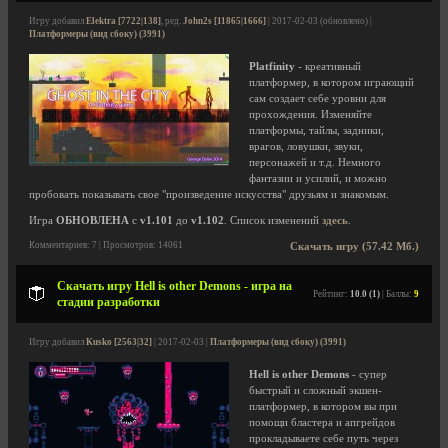
Игру добавил
Elektra [7722|138]
, ред.
John2s [11865|1666]
| 2017-02-03 (обновлено) |
Платформеры (вид сбоку) (3991)
Platfinity
- креативный
платформер, в котором играющий
сам создает себе уровни для
прохождения. Изменяйте
платформы, тайлы, задники,
врагов, ловушки, звуки,
персонажей и т.д. Немного
фантазии и усилий, и можно
пробовать показывать свое "произведение искусства" друзьям и знакомым.
Игра
ОБНОВЛЕНА
с
v1.101
до
v1.102
. Список изменений
здесь
.
Комментариев: 7 | Просмотров: 14061
Скачать игру (57.42 Мб.)
Скачать игру Hell is other Demons - игра на
Рейтинг:
10.0 (1)
| Баллы:
9
стадии разработки
Игру добавил
Kusko [2563|32]
| 2017-02-03 |
Платформеры (вид сбоку) (3991)
Hell is other Demons
- супер
быстрый и сложный экшен-
платформер, в котором вы при
помощи бластера и апгрейдов
прокладываете себе путь через