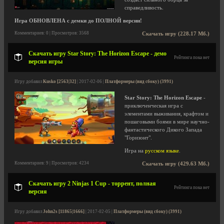
справедливость.
Игра ОБНОВЛЕНА с демки до ПОЛНОЙ версии!
Комментариев: 0 | Просмотров: 3568
Скачать игру (228.17 Мб.)
Скачать игру Star Story: The Horizon Escape - демо
Рейтинга пока нет
версия игры
Игру добавил
Kusko [2563|32]
| 2017-02-06 |
Платформеры (вид сбоку) (3991)
Star Story: The Horizon Escape
-
приключенческая игра с
элементами выживания, крафтом и
пошаговыми боями в мире научно-
фантастического Дикого Запада
"Горизонт".
Игра на
русском языке
.
Комментариев: 9 | Просмотров: 4234
Скачать игру (429.63 Мб.)
Скачать игру 2 Ninjas 1 Cup - торрент, полная
Рейтинга пока нет
версия
Игру добавил
John2s [11865|1666]
| 2017-02-05 |
Платформеры (вид сбоку) (3991)