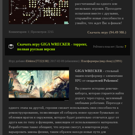
рассчитанный на одного или
нескольких игроков. Проходите
испытания вместе с друзьями,
открывайте новые способности и
узнайте, что ждет Вас в финале!
Комментариев: 1 | Просмотров: 2215
Скачать игру (94.49 Мб.)
Скачать игру GIGA WRECKER - торрент,
Рейтинга пока нет | Баллы:
7
полная русская версия
Игру добавил
Elektra [7722|138]
| 2017-02-09 (обновлено) |
Платформеры (вид сбоку) (3991)
GIGA WRECKER
- стильный
экшен-платформер с элементами
RPG от
создателей Pokеmon!
Вы узнаете историю девочки-
киборга, которая старается найти
дорогу через город, заселенный
злобными роботами. Переходя с
одного этапа на другой, героиня сможет использовать свои способности к
реконструированию, позволяющие ей собирать новое оружие буквально из
обломков врагов и окружения, которое будет разительно отличатся друг от
друга как по типу и функциям, зависящим от использованного материалов.
Разработчики также обещают, что игроки смогут, в некотором роде,
варьировать законы физики, таким образом находя новые пути для