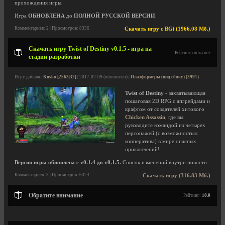
прохождения игры.
Игра
ОБНОВЛЕНА
до
ПОЛНОЙ РУССКОЙ ВЕРСИИ
.
Комментариев: 2 | Просмотров: 8336
Скачать игру с BGi (1966.08 Мб.)
Скачать игру Twist of Destiny v0.1.5 - игра на
Рейтинга пока нет
стадии разработки
Игру добавил
Kusko [2563|32]
| 2017-02-09 (обновлено) |
Платформеры (вид сбоку) (3991)
Twist of Destiny
- захватывающая
пошаговая 2D RPG с апгрейдами и
крафтом от создателей хитового
Chicken Assassin
, где вы
руководите командой из четырех
персонажей (с возможностью
кооператива) в мире опасных
приключений!
Версия игры обновлена с v0.1.4 до v0.1.5.
Список изменений внутри новости.
Комментариев: 3 | Просмотров: 6324
Скачать игру (316.83 Мб.)
Обратите внимание
Рейтинг:
10.0