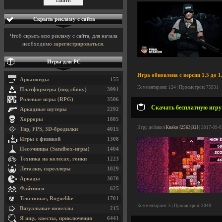
Скрыть рекламу с сайта
Чтоб скрыть всю рекламу с сайта, для начала
необходимо
зарегистрироваться
.
Игры для PC
Игра обновлена с версии 1.5 до 1.
Арканоиды
155
Комментариев: 124 | Просмотров: 75931
Платформеры (вид сбоку)
3991
Ролевые игры (RPG)
3506
Скачать бесплатную игру S
Аркадные шутеры
2292
Хорроры
1885
Игру добавил
Kusko [2563|32]
| 2017-09-0
Тир, FPS, 3D-бродилки
4015
Игры с физикой
1308
Песочницы (Sandbox-игры)
1404
Техника на колесах, гонки
1223
Леталки, скроллеры
1029
Аркады
3070
Файтинги
625
Текстовые, Roguelike
1701
Комментариев: 5 | Просмотров: 3048
Визуальные новеллы
215
Я ищу, квесты, приключения
6441