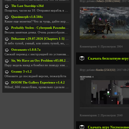
Игру добавил
John2s [11865|1666]
| 2017-
The Last Starship v26d
Пощупал, часов на 10. Отправил корабль в другую Га
Quasimorph v1.0.566s
Какие еще монетки? Что за чущь, дайте нормально ск
Probably Stolen - Cyberpunk Pawnshop Simulator v048c [Playtest]
Весьма занятная демка. Очень разнообразные механик
Deltarune v29.07.2026 [Chapters 1-5] / + RUS [Chapters 1-5]
Я либо тупой, умный, или опять тупой, но, вроде я
Комментариев: 0 | Просмотров: 3904
Ostranauts v1.0.0.7a
Свежий перевод с инструкцией по установкеhttps://g
Скачать бесплатную игру 
Sir, We Have an Orc Problem v05.08.2026
Пару недель назад я бомбил по поводу изменения мин
Игру добавил
Kusko [2563|32]
| 2017-08-2
Granny 3 v1.2
Обновите до последней версии, пожалуйста
DOOM The Gallery Experience v1.4.2
Mihail_666 сказал:Блин, прикольно сделали с монетк
Комментариев: 2 | Просмотров: 2040
Скачать игру Necrocosmos: