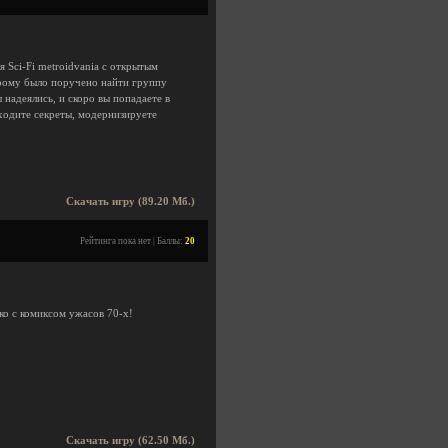
 Sci-Fi metroidvania с открытым
орому было поручено найти группу
 надеялись, и скоро вы попадаете в
аходите секреты, модернизируете
Скачать игру (89.20 Мб.)
Рейтинга пока нет | Баллы:
20
ько с комиксом ужасов 70-х!
Скачать игру (62.50 Мб.)