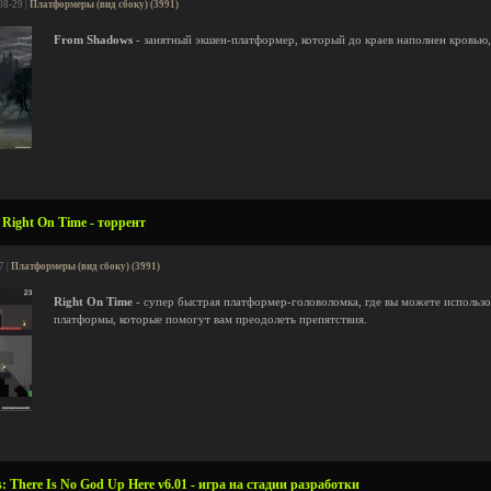
08-29 |
Платформеры (вид сбоку) (3991)
From Shadows
- занятный экшен-платформер, который до краев наполнен кровью
Right On Time - торрент
7 |
Платформеры (вид сбоку) (3991)
Right On Time
- супер быстрая платформер-головоломка, где вы можете использо
платформы, которые помогут вам преодолеть препятствия.
 There Is No God Up Here v6.01 - игра на стадии разработки