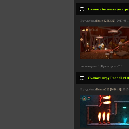
Скачать бесплатную игру 
Игру добавил
Kusko [2563|32]
| 2017-08-1
Комментариев: 0 | Просмотров: 2267
Скачать игру Randall v1.0
Игру добавил
Defuser222 [3626|10]
| 2017