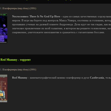
8 |
Платформеры (вид сбоку) (3991)
Necrocosmos: There Is No God Up Here
- одна из самых качественных олдскульная
миром. В игре вы берете под контроль Макса Уивера, охотника за головами, кот
пропавших ученых на далекой планете Андромеда. Дела идут не так гладко, как вы
эпическое приключение по всей галактике, в котором вы решаете головоломки, н
снаряжение, уничтожаете инопланетян и сражаетесь с гигантскими боссами.
 Red Mummy - торрент
6 |
Платформеры (вид сбоку) (3991)
Red Mummy
- кинематографический комикс-платформер в духе
Castlevania
, тол