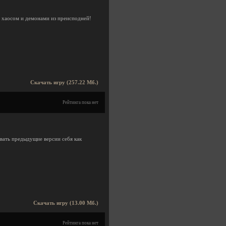
, хаосом и демонами из преисподней!
Скачать игру (257.22 Мб.)
Рейтинга пока нет
вать предыдущие версии себя как
Скачать игру (13.00 Мб.)
Рейтинга пока нет