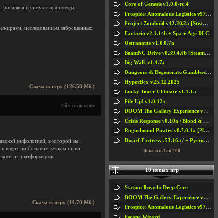
Core of Genesis v1.0.0-rc.4
, рогалика и симулятора поезда,
Prospice: Anomalous Logistics v97 [Playtest]
Project Zomboid v42.20.2a [Steam Early Access]
ссажирами, исследованием заброшенных
Factorio v2.1.14b + Space Age DLC
Ostranauts v1.0.0.7a
BeamNG Drive v0.39.4.0b [Steam Early Access]
Big Walk v1.4.7a
Dungeons & Degenerate Gamblers v2.0.2a
HyperBox v25.12.2025
Скачать игру (126.58 Мб.)
Lucky Tower Ultimate v1.1.1a
Pile Up! v1.0.12a
Рейтинга пока нет
DOOM The Gallery Experience v1.4.2
Crisis Response v0.10a / Blood & Bullet
Roguebound Pirates v0.7.0.1a [Playtest]
Dwarf Fortress v53.16a / + Русская Версия v50.12a
авской мифологией, в которой вы
сь вверх по большим кускам пищи,
Показать Топ-100
нажем из платформеров.
10 новых игр
Station Breach: Deep Core
DOOM The Gallery Experience v1.4.2
Скачать игру (18.70 Мб.)
Prospice: Anomalous Logistics v97 [Playtest]
Escape Wizard