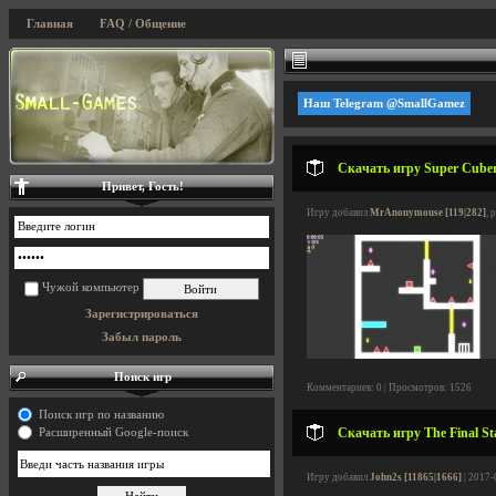
Главная
FAQ / Общение
Наш Telegram @SmallGamez
Скачать игру Super Cuber
Привет, Гость!
Игру добавил
MrAnonymouse [119|282]
, 
Чужой компьютер
Зарегистрироваться
Забыл пароль
Поиск игр
Комментариев: 0 | Просмотров: 1526
Поиск игр по названию
Скачать игру The Final Sta
Расширенный Google-поиск
Игру добавил
John2s [11865|1666]
| 2017-