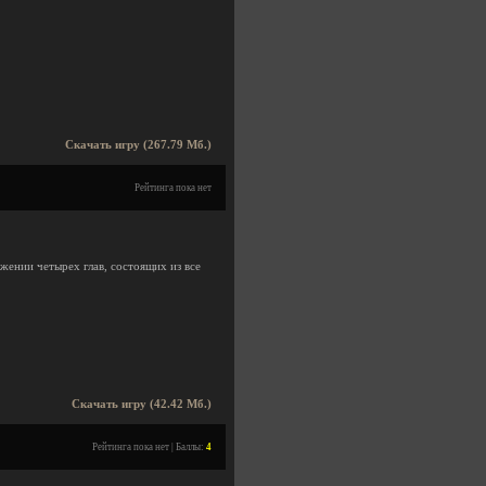
Скачать игру (267.79 Мб.)
Рейтинга пока нет
жении четырех глав, состоящих из все
Скачать игру (42.42 Мб.)
Рейтинга пока нет | Баллы:
4