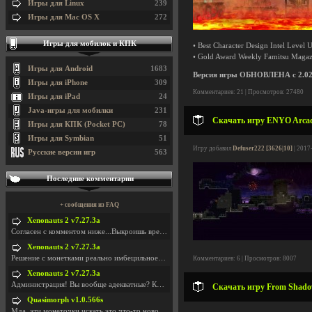
Игры для Linux
239
Игры для Mac OS X
272
Игры для мобилок и КПК
• Best Character Design Intel Leve
• Gold Award Weekly Famitsu Maga
Игры для Android
1683
Версия игры ОБНОВЛЕНА с 2.02 
Игры для iPhone
309
Комментариев: 21 | Просмотров: 27480
Игры для iPad
24
Java-игры для мобилки
231
Скачать игру ENYO Arcade
Игры для КПК (Pocket PC)
78
Игры для Symbian
51
Игру добавил
Defuser222 [3626|10]
| 2017
Русские версии игр
563
Последние комментарии
+ сообщения из FAQ
Xenonauts 2 v7.27.3a
Согласен с комментом ниже...Выкроишь время чтобы з
Xenonauts 2 v7.27.3a
Решение с монетками реально имбецильное. Как сдела
Комментариев: 6 | Просмотров: 8007
Xenonauts 2 v7.27.3a
Администрация! Вы вообще адекватные? Какие монетки
Скачать игру From Shadow
Quasimorph v1.0.566s
Мда, эти монеточки искать это что-то новое в сфере