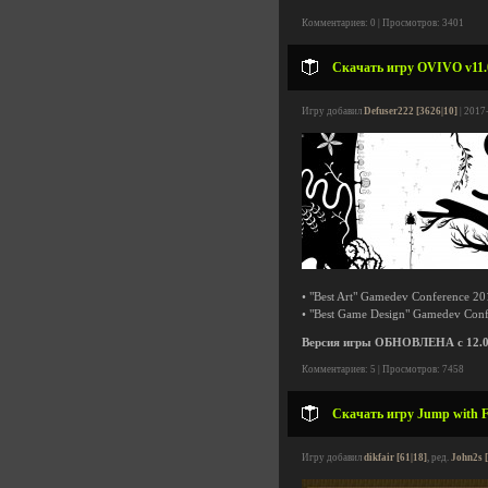
Комментариев: 0 | Просмотров: 3401
Скачать игру OVIVO v11.0
Игру добавил
Defuser222 [3626|10]
| 2017
• "Best Art" Gamedev Conference 20
• "Best Game Design" Gamedev Con
Версия игры ОБНОВЛЕНА с 12.05.
Комментариев: 5 | Просмотров: 7458
Скачать игру Jump with Fr
Игру добавил
dikfair [61|18]
, ред.
John2s 