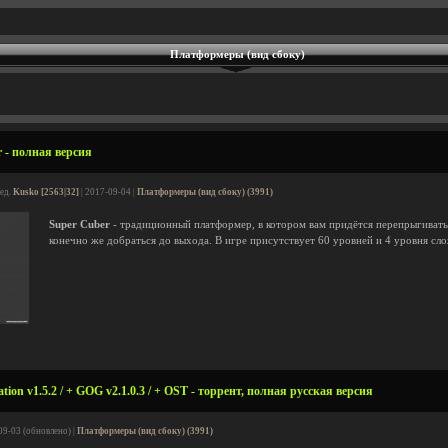
Платформеры (вид сбоку)
 - полная версия
ред.
Kusko [2563|32]
| 2017-09-04 |
Платформеры (вид сбоку) (3991)
Super Cuber
- традиционный платформер, в котором вам придётся перепрыгивать
конечно же добраться до выхода. В игре присутствует 60 уровней и 4 уровня сл
tion v1.5.2 / + GOG v2.1.0.3 / + OST - торрент, полная русская версия
09-03 (обновлено) |
Платформеры (вид сбоку) (3991)