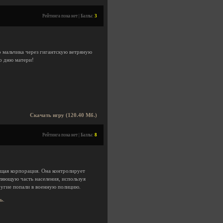
Рейтинга пока нет | Баллы:
3
 мальчика через гигантскую ветряную
о дню матери!
Скачать игру (120.40 Мб.)
Рейтинга пока нет | Баллы:
8
ющая корпорация. Она контролирует
ляющую часть населения, используя
ругие попали в военную полицию.
сь
.