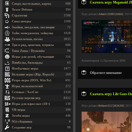
Скачать игру Meganoid 201
Спорт, настольные, карты
988
Tower Defense
394
Игру добавил
John2s [11865|1666]
| 2017-
Стратегии
3780
Симуляторы
1188
Змейки, поедалки, эволюция
72
Тайм менеджмент, тайкуны
1020
Головоломки, пазлы
3035
Три в ряд, цепочки, тетрисы
686
Типа Zuma / Dynomite
98
Игры для детей, обучающие
316
Комментариев: 3 | Просмотров: 8896
Пинболы, бильярды
65
Необычные игры
1077
Обратите внимание
Большие игры (Rip, Repack)
269
Ретро-игры (DOS, Win 9x)
691
Игры пользователей
272
Сетевые / ХотСит
2320
Скачать игру Life Goes On
Русские версии игр
8412
Игры для взрослых (18+)
130
Игру добавил
Defuser222 [3626|10]
| 2017
VR-игры
399
Зомби игры
446
SGi-сборники
0
Создание игр
98