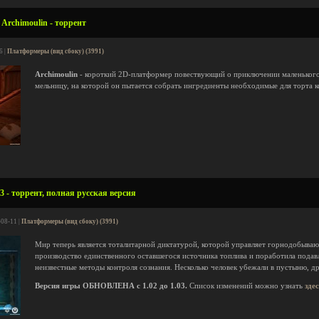
Archimoulin - торрент
6 |
Платформеры (вид сбоку) (3991)
Archimoulin
- короткий 2D-платформер повествующий о приключении маленького
мельницу, на которой он пытается собрать ингредиенты необходимые для торта к
3 - торрент, полная русская версия
-08-11 |
Платформеры (вид сбоку) (3991)
Мир теперь является тоталитарной диктатурой, которой управляет горнодобыва
производство единственного оставшегося источника топлива и поработила подав
неизвестные методы контроля сознания. Несколько человек убежали в пустыню, д
Версия игры ОБНОВЛЕНА с 1.02 до 1.03.
Список изменений можно узнать
зде