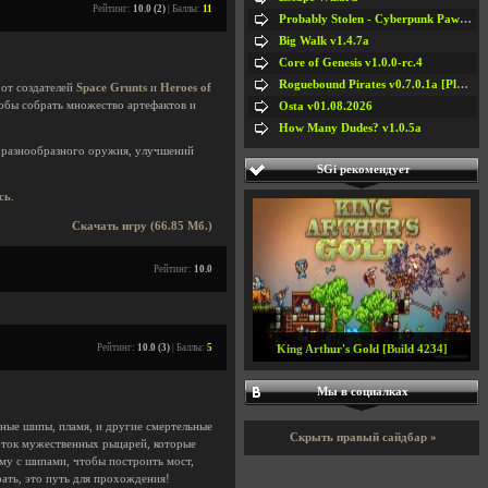
Рейтинг:
10.0 (2)
| Баллы:
11
Probably Stolen - Cyberpunk Pawnshop Simulator v048c [Playtest]
Big Walk v1.4.7a
Core of Genesis v1.0.0-rc.4
Roguebound Pirates v0.7.0.1a [Playtest]
 от создателей
Space Grunts
и
Heroes of
тобы собрать множество артефактов и
Osta v01.08.2026
How Many Dudes? v1.0.5a
, разнообразного оружия, улучшений
SGi рекомендует
сь
.
Скачать игру (66.85 Мб.)
Рейтинг:
10.0
Рейтинг:
10.0 (3)
| Баллы:
5
King Arthur's Gold [Build 4234]
Мы в социалках
ные шипы, пламя, и другие смертельные
Скрыть правый сайдбар »
оток мужественных рыцарей, которые
му с шипами, чтобы построить мост,
рать, это путь для прохождения!