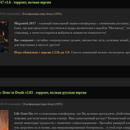
7 v1.6 - торрент, полная версия
09-01 (обновлено) |
Платформеры (вид сбоку) (3991)
Meganoid 2017
- сложный пиксельный экшен-платформер с элементами рогалика,
Loot
, где вам предстоит спуститься в недра космического корабля "Меганоид", ч
сокровищ, а затем постараться выбраться живым на поверхность!
Вас ожидают:
случайно генерируемые уровни, множество лута, полезных вещей
для персонажа и многое другое!
Игра обновлена с версии 1.52b до 1.6.
Список изменений можно посмотреть
зде
: Done to Death v2.03 - торрент, полная русская версия
-08-30 (обновлено) |
Платформеры (вид сбоку) (3991)
Life Goes On
это головоломка-платформер, где Вы должны преодолеть убийствен
ловушки для получения приза в конце. Ваш единственный ресурс? Бесконечный п
имеют некоторые трудности с понятием «самосохранения». Бросайте рыцарей в я
или загрузите их в пушки, как импровизированные боеприпасы... в этой игре уми