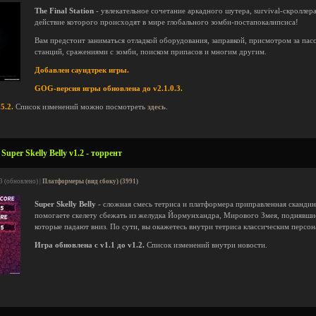
The Final Station
- увлекательное сочетание аркадного шутера, survival-скроллера
действие которого происходят в мире глобального зомби-постапокалипсиса!
Вам предстоит заниматься отладкой оборудования, заправкой, присмотром за па
станций, сражениями с зомби, поиском припасов и многим другим.
Добавлен саундтрек игры.
GOG-версия игры обновлена до v2.1.0.3.
5.2.
Список изменений можно посмотреть
здесь
.
uper Skelly Belly v1.2 - торрент
3 (обновлено) |
Платформеры (вид сбоку) (3991)
Super Skelly Belly
- сложная смесь тетриса и платформера приправленная скандин
помогаете скелету сбежать из желудка Йормунхандра, Мирового Змея, поднявши
которые падают вниз. По сути, вы окажетесь внутри тетриса классическим персо
Игра обновлена с v1.1 до v1.2.
Список изменений внутри новости.