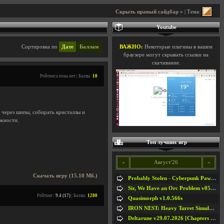
Скрыть правый сайдбар »
| Тема:
Youtube
Сортировка по
Дате
Баллам
ВАЖНО:
Некоторые плагины в вашем
браузере могут скрывать ссылки на
скачивание.
Рейтинга пока нет | Баллы:
10
 через шипы, собирать кристаллы и
ожности.
Топ лучших игр
«
Август'26
»
Скачать игру (15.10 Мб.)
Probably Stolen - Cyberpunk Pawnshop Simulator v048c [Playtest]
Sir, We Have an Orc Problem v05.08.2026
Рейтинг:
9.4 (17)
| Баллы:
1280
Quasimorph v1.0.566s
IRON NEST: Heavy Turret Simulator v1.0a
Deltarune v29.07.2026 [Chapters 1-5] / + RUS [Chapters 1-5]