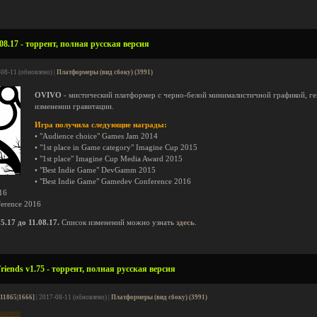
8.17 - торрент, полная русская версия
-08-11 (обновлено) |
Платформеры (вид сбоку) (3991)
OVIVO
- мистический платформер с черно-белой минималистичной графикой, ге
изменении гравитации.
Игра получила следующие награды:
• "Audience choice" Games Jam 2014
• "1st place in Game category" Imagine Cup 2015
• "1st place" Imagine Cup Media Award 2015
• "Best Indie Game" DevGamm 2015
• "Best Indie Game" Gamedev Conference 2016
16
ference 2016
17 до 11.08.17.
Список изменений можно узнать
здесь
.
iends v1.75 - торрент, полная русская версия
[11865|1666]
| 2017-08-11 (обновлено) |
Платформеры (вид сбоку) (3991)