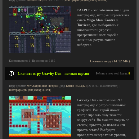
Игру добавил
Kusko [2563|32]
| 2018-03-18 |
Платформеры (вид сбоку) (3991)
PALPUS
- это забавный run n’ gun
платформер, который играется как
смесь
Mega Man
,
Contra
и
Turrican
, где вы боритесь с
инопланетной угрозой
превратившей всех людей в
лишенных разума воинов-
киборгов.
Комментариев: 1 | Просмотров: 3180
Скачать игру (14.12 Мб.)
Скачать игру Gravity Den - полная версия
Рейтинга пока нет | Баллы:
8
Игру добавил
MrAnonymouse [119|282]
, ред.
Kusko [2563|32]
| 2018-03-16 (обновлено) |
Платформеры (вид сбоку) (3991)
Gravity Den
- необычный 2D
платформер с ретро-пиксельной
графикой. Ваш герой может
контролировать силу тяжести
вокруг себя. Вы можете ходить по
стенам, прыгать до потолка или
просто летать! Вы будете
проходить невероятные уровни,