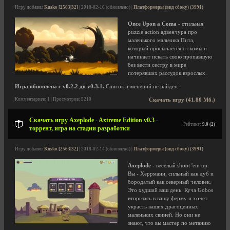
Игру добавил
Kusko [2563|32]
| 2018-02-16 (обновлено) |
Платформеры (вид сбоку) (3991)
Once Upon a Coma
- стильная
puzzle action адвенчура про
маленького мальчика Пита,
который просыпается от комы и
начинает искать свою пропавшую
без вести сестру в мире
потерявших рассудок взрослых.
Игра обновлена с v0.2.2 до v0.3.1.
Список изменений не найден.
Комментариев: 1 | Просмотров: 5210
Скачать игру (41.80 Мб.)
Скачать игру Axeplode - Axtreme Edition v0.3 -
Рейтинг:
9.0 (2)
торрент, игра на стадии разработки
Игру добавил
Kusko [2563|32]
| 2018-02-14 (обновлено) |
Платформеры (вид сбоку) (3991)
Axeplode
- весёлый shoot 'em up.
Вы - Херрманн, сильный как дуб и
бородатый как северный человек.
Это худший ваш день. Куча Gobos
вторглась в вашу ферму и хочет
украсть ваших драгоценных
маленьких свиней. Но они не
знают, что вы мастер по метанию