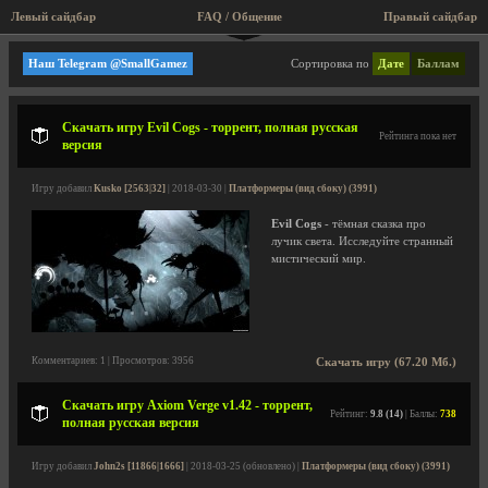
Левый сайдбар
FAQ / Общение
Правый сайдбар
Платформеры (вид сбоку)
Наш Telegram @SmallGamez
Сортировка по
Дате
Баллам
Скачать игру Evil Cogs - торрент, полная русская
Рейтинга пока нет
версия
Игру добавил
Kusko [2563|32]
| 2018-03-30 |
Платформеры (вид сбоку) (3991)
Evil Cogs
- тёмная сказка про
лучик света. Исследуйте странный
мистический мир.
Комментариев: 1 | Просмотров: 3956
Скачать игру (67.20 Мб.)
Скачать игру Axiom Verge v1.42 - торрент,
Рейтинг:
9.8 (14)
| Баллы:
738
полная русская версия
Игру добавил
John2s [11866|1666]
| 2018-03-25 (обновлено) |
Платформеры (вид сбоку) (3991)