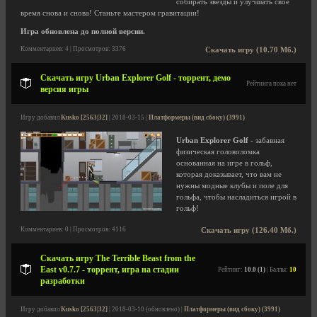
собирать звезды и улучшать свое
время снова и снова! Станьте мастером гравитации!
Игра обновлена до полной версии.
Комментариев: 4 | Просмотров: 3376
Скачать игру (10.70 Мб.)
Скачать игру Urban Explorer Golf - торрент, демо
Рейтинга пока нет
версия игры
Игру добавил
Kusko [2563|32]
| 2018-03-15 |
Платформеры (вид сбоку) (3991)
Urban Explorer Golf
- забавная
физическая головоломка
основанная на игре в гольф,
которая доказывает, что вам не
нужны модные клубы и поле для
гольфа, чтобы насладиться игрой в
гольф!
Комментариев: 0 | Просмотров: 4116
Скачать игру (126.40 Мб.)
Скачать игру The Terrible Beast from the
East v0.7.7 - торрент, игра на стадии
Рейтинг:
10.0 (1)
| Баллы:
10
разработки
Игру добавил
Kusko [2563|32]
| 2018-03-10 (обновлено) |
Платформеры (вид сбоку) (3991)