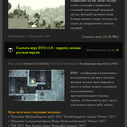
Gunpowder on the Teeth: Arcade
-
очень стильный и невероятно
сложный пиксельный аркадный
шутер, который проверит ваши
боевые навыки и вашу психику на
серии до раздражения сложных
уровней.
Комментариев: 2 | Просмотров: 4892
Скачать игру (12.20 Мб.)
Скачать игру DYO v1.0 - торрент, полная
Рейтинга пока нет | Баллы:
13
русская версия
Игру добавил
Defuser222 [3626|10]
| 2018-02-20 (обновлено) |
Платформеры (вид сбоку) (3991)
DYO
- платформер-головоломка с
кооперативом для двух игроков,
которые играют минотаврами и
могут в любой момент соединить
или разъединить
противоположные стороны
экрана, чтобы помочь друг другу
или решить какую-либо задачу.
Игра получила следующие награды:
• "Deutscher Multimediapreis mb21 2017 'Sonderkategorie: Games' Winner" 2017
• "Deutscher Computerspielpreis 'Bestes Nachwuchskonzept' Winner" 2017
• "IGF 2017 'Best Student Game' Honorable mention" 2017