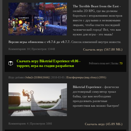
The Terrible Beast from the East
-
онлайн 2D RPG, где вы должны
бороться с вторжениями монстров
вместе с друзьями и незнакомыми
людьми, чтобы спасти последний
человеческий город! Всё, что вам
нужно для игры - это мышь!
Версия игры обновлена с v0.7.6 до v0.7.7.
Список изменений внутри новости.
Комментариев: 10 | Просмотров: 13448
Скачать игру (567.80 Мб.)
Скачать игру Biketrial Experience v0.06 -
Рейтинга пока нет | Баллы:
73
торрент, игра на стадии разработки
Игру добавил
John2s [11866|1666]
| 2018-03-05 |
Платформеры (вид сбоку) (3991)
Biketrial Experience
- физически
достоверный симулятор триал
байка, где вам необходимо
преодолевать различные
препятствия как можно быстрее!
Комментариев: 4 | Просмотров: 5066
Скачать игру (45.09 Мб.)