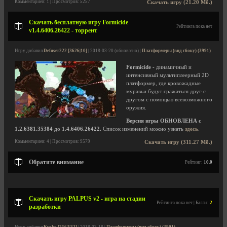
Комментариев: 1 | Просмотров: 5257
Скачать игру (21.20 Мб.)
Скачать бесплатную игру Formicide
Рейтинга пока нет
v1.4.6406.26422 - торрент
Игру добавил
Defuser222 [3626|10]
| 2018-03-20 (обновлено) |
Платформеры (вид сбоку) (3991)
Formicide
- динамичный и
интенсивный мультиплеерный 2D
платформер, где кровожадные
муравьи будут сражаться друг с
другом с помощью всевозможного
оружия.
Версия игры ОБНОВЛЕНА с
1.2.6381.35384 до 1.4.6406.26422.
Список изменений можно узнать
здесь
.
Комментариев: 4 | Просмотров: 9579
Скачать игру (311.27 Мб.)
Обратите внимание
Рейтинг:
10.0
Скачать игру PALPUS v2 - игра на стадии
Рейтинга пока нет | Баллы:
2
разработки