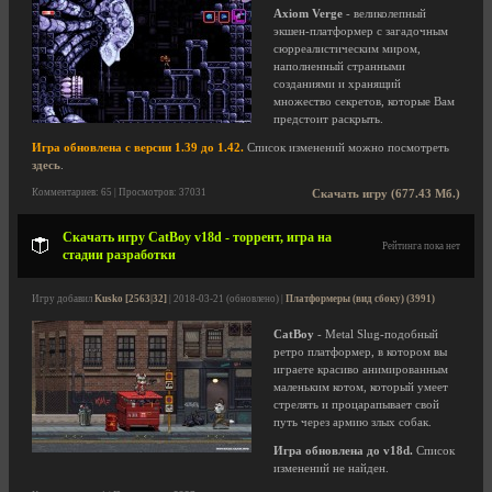
Axiom Verge
- великолепный
экшен-платформер с загадочным
сюрреалистическим миром,
наполненный странными
созданиями и хранящий
множество секретов, которые Вам
предстоит раскрыть.
Игра обновлена с версии 1.39 до 1.42.
Список изменений можно посмотреть
здесь
.
Комментариев: 65 | Просмотров: 37031
Скачать игру (677.43 Мб.)
Скачать игру CatBoy v18d - торрент, игра на
Рейтинга пока нет
стадии разработки
Игру добавил
Kusko [2563|32]
| 2018-03-21 (обновлено) |
Платформеры (вид сбоку) (3991)
CatBoy
- Metal Slug-подобный
ретро платформер, в котором вы
играете красиво анимированным
маленьким котом, который умеет
стрелять и процарапывает свой
путь через армию злых собак.
Игра обновлена до v18d.
Список
изменений не найден.