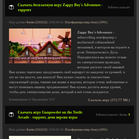
Скачать бесплатную игру Zappy Boy's Adventure -
Рейтинга пока нет
торрент
Игру добавил
Kusko [2563|32]
| 2018-03-01 |
Платформеры (вид сбоку) (3991)
Zappy Boy's Adventure
-
sidescrolling платформер с
необычной геймплейной
механикой, в котором вы играете в
роли Электрического Духа.
Передвигаться вы можете только
по электрическим проводам,
которые рисуете своей мышкой.
Вам нужно тщательно продумывать свой маршрут по каждому из уровней, и
это не так просто, как кажется! Вам нужно следить за опасностями
окружающей среды, такими как кошки и вороны, которые очень любопытные и
могут помешать вашему продвижению! Вам нужно достичь конца уровня,
чтобы дать электроэнергию дому, который в неё очень нуждается.
Комментариев: 0 | Просмотров: 3127
Скачать игру (372.77 Мб.)
Скачать игру Gunpowder on the Teeth:
Рейтинга пока нет | Баллы:
9
Arcade - торрент, демо версия игры
Игру добавил
Kusko [2563|32]
| 2018-02-20 |
Платформеры (вид сбоку) (3991)