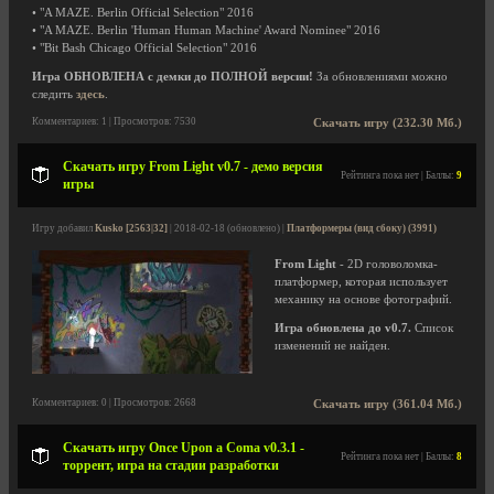
• "A MAZE. Berlin Official Selection" 2016
• "A MAZE. Berlin 'Human Human Machine' Award Nominee" 2016
• "Bit Bash Chicago Official Selection" 2016
Игра ОБНОВЛЕНА с демки до ПОЛНОЙ версии!
За обновлениями можно
следить
здесь
.
Комментариев: 1 | Просмотров: 7530
Скачать игру (232.30 Мб.)
Скачать игру From Light v0.7 - демо версия
Рейтинга пока нет | Баллы:
9
игры
Игру добавил
Kusko [2563|32]
| 2018-02-18 (обновлено) |
Платформеры (вид сбоку) (3991)
From Light
- 2D головоломка-
платформер, которая использует
механику на основе фотографий.
Игра обновлена до v0.7.
Список
изменений не найден.
Комментариев: 0 | Просмотров: 2668
Скачать игру (361.04 Мб.)
Скачать игру Once Upon a Coma v0.3.1 -
Рейтинга пока нет | Баллы:
8
торрент, игра на стадии разработки