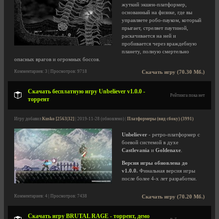
жуткий экшен-платформер,
основанный на физике, где вы
управляете робо-пауком, который
прыгает, стреляет паутиной,
раскачивается на ней и
пробивается через враждебную
планету, полную смертельно
опасных врагов и огромных боссов.
Комментариев: 3 | Просмотров: 9718
Скачать игру (70.30 Мб.)
Скачать бесплатную игру Unbeliever v1.0.0 -
Рейтинга пока нет
торрент
Игру добавил
Kusko [2563|32]
| 2019-11-28 (обновлено) |
Платформеры (вид сбоку) (3991)
Unbeliever
- ретро-платформер с
боевой системой в духе
Castlevania
и
Goldenaxe
.
Версия игры обновлена до
v1.0.0.
Финальная версия игры
после более 4-х лет разработки.
Комментариев: 4 | Просмотров: 7438
Скачать игру (70.20 Мб.)
Скачать игру BRUTAL RAGE - торрент, демо