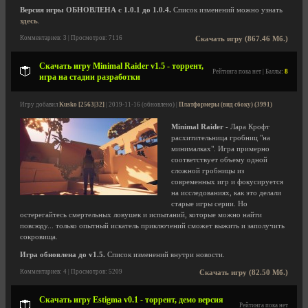
Версия игры ОБНОВЛЕНА с 1.0.1 до 1.0.4.
Список изменений можно узнать
здесь
.
Комментариев: 3 | Просмотров: 7116
Скачать игру (867.46 Мб.)
Скачать игру Minimal Raider v1.5 - торрент,
Рейтинга пока нет | Баллы:
8
игра на стадии разработки
Игру добавил
Kusko [2563|32]
| 2019-11-16 (обновлено) |
Платформеры (вид сбоку) (3991)
Minimal Raider
- Лара Крофт
расхитительница гробниц "на
минималках". Игра примерно
соответствует объему одной
сложной гробницы из
современных игр и фокусируется
на исследованиях, как это делали
старые игры серии. Но
остерегайтесь смертельных ловушек и испытаний, которые можно найти
повсюду... только опытный искатель приключений сможет выжить и заполучить
сокровища.
Игра обновлена до v1.5.
Список изменений внутри новости.
Комментариев: 4 | Просмотров: 5209
Скачать игру (82.50 Мб.)
Скачать игру Estigma v0.1 - торрент, демо версия
Рейтинга пока нет