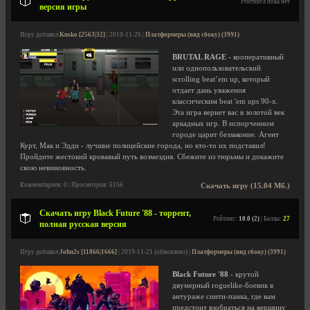
Рейтинга пока нет
версия игры
Игру добавил
Kusko [2563|32]
| 2019-11-26 |
Платформеры (вид сбоку) (3991)
BRUTAL RAGE
- кооперативный
или однопользовательский
scrolling beat’em up, который
отдает дань уважения
классическим beat 'em ups 90-х.
Эта игра вернет вас в золотой век
аркадных игр. В испорченном
городе царит беззаконие. Агент
Курт, Мак и Эдди - лучшие полицейские города, но кто-то их подставил!
Пройдите жестокий кровавый путь возмездия. Сбежите из тюрьмы и докажите
свою невиновность.
Комментариев: 0 | Просмотров: 6156
Скачать игру (15.04 Мб.)
Скачать игру Black Future '88 - торрент,
Рейтинг:
10.0 (2)
| Баллы:
27
полная русская версия
Игру добавил
John2s [11866|1666]
| 2019-11-21 (обновлено) |
Платформеры (вид сбоку) (3991)
Black Future '88
- крутой
двумерный roguelike-боевик в
антураже синти-панка, где вам
предстоит взобраться на вершину