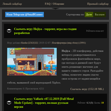
Левый сайдбар
FAQ / Общение
Пра
Платформеры (вид сбоку)
Наш Telegram @SmallGamez
Сортировка по
Дате
Баллам
Скачать игру Hojiya - торрент, игра на стадии
Рейтинга пока нет
разработки
Игру добавил
Kusko [2563|32]
| 2019-12-07 |
Платформеры (вид сбоку) (3991)
Hojiya
- 2D платформер, действия
которого разворачиваются в
прибрежном фэнтезийном мире,
где погода и дневной свет будут
иметь решающее значение для
нашего главного героя. Разгадайте
тайны, помогите людям спасти
свои острова от надвигающейся
гибели, вызванной злой корпорацией Xiphos.
Комментариев: 0 | Просмотров: 4251
Скачать игру (152.10 Мб.)
Скачать игру Valfaris v07.12.2019 [Full Metal
Mode Update] - торрент, полная русская
Рейтинг:
6.3 (3)
| Баллы:
10
версия