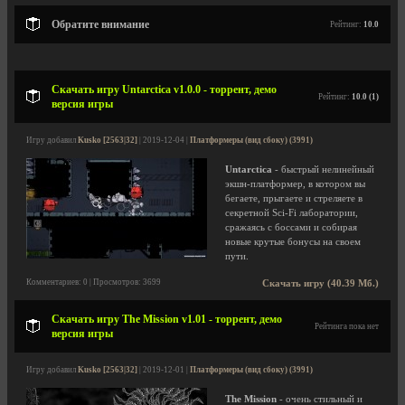
Обратите внимание
Рейтинг:
10.0
Скачать игру Untarctica v1.0.0 - торрент, демо
Рейтинг:
10.0 (1)
версия игры
Игру добавил
Kusko [2563|32]
| 2019-12-04 |
Платформеры (вид сбоку) (3991)
Untarctica
- быстрый нелинейный
экшн-платформер, в котором вы
бегаете, прыгаете и стреляете в
секретной Sci-Fi лаборатории,
сражаясь с боссами и собирая
новые крутые бонусы на своем
пути.
Комментариев: 0 | Просмотров: 3699
Скачать игру (40.39 Мб.)
Скачать игру The Mission v1.01 - торрент, демо
Рейтинга пока нет
версия игры
Игру добавил
Kusko [2563|32]
| 2019-12-01 |
Платформеры (вид сбоку) (3991)
The Mission
- очень стильный и