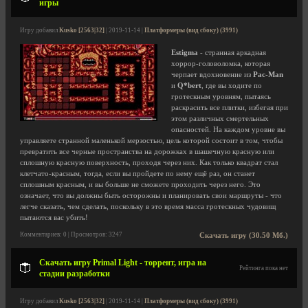
игры
Игру добавил
Kusko [2563|32]
| 2019-11-14 |
Платформеры (вид сбоку) (3991)
Estigma
- странная аркадная
хоррор-головоломка, которая
черпает вдохновение из
Pac-Man
и
Q*bert
, где вы ходите по
гротескным уровням, пытаясь
раскрасить все плитки, избегая при
этом различных смертельных
опасностей. На каждом уровне вы
управляете странной маленькой мерзостью, цель которой состоит в том, чтобы
превратить все черные пространства на дорожках в шашечную красную или
сплошную красную поверхность, проходя через них. Как только квадрат стал
клетчато-красным, тогда, если вы пройдете по нему ещё раз, он станет
сплошным красным, и вы больше не сможете проходить через него. Это
означает, что вы должны быть осторожны и планировать свои маршруты - что
легче сказать, чем сделать, поскольку в это время масса гротескных чудовищ
пытаются вас убить!
Комментариев: 0 | Просмотров: 3247
Скачать игру (30.50 Мб.)
Скачать игру Primal Light - торрент, игра на
Рейтинга пока нет
стадии разработки
Игру добавил
Kusko [2563|32]
| 2019-11-14 |
Платформеры (вид сбоку) (3991)