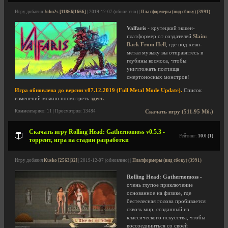
Игру добавил
John2s [11866|1666]
| 2019-12-07 (обновлено) |
Платформеры (вид сбоку) (3991)
Valfaris
- крутецкий экшен-
платформер от создателей
Slain:
Back From Hell
, где под хеви-
метал музыку вы отправитесь в
глубины космоса, чтобы
уничтожать полчища
смертоносных монстров!
Игра обновлена до версии v07.12.2019 (Full Metal Mode Update).
Список
изменений можно посмотреть
здесь
.
Комментариев: 11 | Просмотров: 13484
Скачать игру (511.95 Мб.)
Скачать игру Rolling Head: Gathernomoss v0.5.3 -
Рейтинг:
10.0 (1)
торрент, игра на стадии разработки
Игру добавил
Kusko [2563|32]
| 2019-12-07 (обновлено) |
Платформеры (вид сбоку) (3991)
Rolling Head: Gathernomoss
-
очень глупое приключение
основанное на физике, где
бестелесная голова пробивается
сквозь мир, созданный из
классического искусства, чтобы
воссоединиться со своей