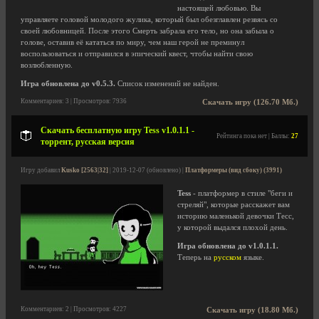
настоящей любовью. Вы
управляете головой молодого жулика, который был обезглавлен резвясь со
своей любовницей. После этого Смерть забрала его тело, но она забыла о
голове, оставив её кататься по миру, чем наш герой не преминул
воспользоваться и отправился в эпический квест, чтобы найти свою
возлюбленную.
Игра обновлена до v0.5.3.
Список изменений не найден.
Комментариев: 3 | Просмотров: 7936
Скачать игру (126.70 Мб.)
Скачать бесплатную игру Tess v1.0.1.1 -
Рейтинга пока нет | Баллы:
27
торрент, русская версия
Игру добавил
Kusko [2563|32]
| 2019-12-07 (обновлено) |
Платформеры (вид сбоку) (3991)
Tess
- платформер в стиле "беги и
стреляй", которые расскажет вам
историю маленькой девочки Тесс,
у которой выдался плохой день.
Игра обновлена до v1.0.1.1.
Теперь на
русском
языке.
Комментариев: 2 | Просмотров: 4227
Скачать игру (18.80 Мб.)