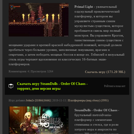
Primal Light
- увлекательный
олдскульный приключенческий
платформер, в котором вы
управляете странным синим
мускулистым существом, которое
пробивается сквозь мир полный
монстров. Вы управляете Крогом,
таинственным синим существом с
мощными ударами и крепкой красной набедренной повязкой, который должен
пробиться через большие уровни, заполненные ловушками, врагами и
секретами, а затем победить мощных боссов в конце их. Геймплей и визуальный
стиль игры черпают вдохновение из классических 16-битных экшн-
платформеров.
Комментариев: 4 | Просмотров: 5264
Скачать игру (171.20 Мб.)
Скачать игру SteamDolls - Order Of Chaos -
Рейтинга пока нет
торрент, демо версия игры
Игру добавил
John2s [11866|1666]
| 2019-11-11 |
Платформеры (вид сбоку) (3991)
SteamDolls - Order Of Chaos
-
брутальный metroidvania-
платформер с элементами
стимпанка и стелса, где в роли
хитрого вора и анархиста по