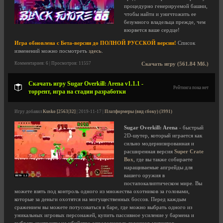
процедурно генерируемой башни,
чтобы найти и уничтожить ее
безумного владельца прежде, чем
взорвется ваше сердце!
Игра обновлена с Бета-версии до ПОЛНОЙ РУССКОЙ версии!
Список
изменений можно посмотреть
здесь
.
Комментариев: 6 | Просмотров: 11557
Скачать игру (561.84 Мб.)
Скачать игру Sugar Overkill: Arena v1.1.1 -
Рейтинга пока нет
торрент, игра на стадии разработки
Игру добавил
Kusko [2563|32]
| 2019-11-17 |
Платформеры (вид сбоку) (3991)
Sugar Overkill: Arena
- быстрый
2D-шутер, который играется как
сильно модернизированная и
расширенная версия
Super Crate
Box
, где вы также собираете
наращиваемые апгрейды для
вашего оружия в
постапокалиптическом мире. Вы
можете взять под контроль одного из множества охотников за головами,
которые за деньги охотятся на могущественных боссов. Перед каждым
сражением вы можете потусоваться в баре, где можно выбрать одного из
уникальных игровых персонажей, купить пассивное усиление у бармена и