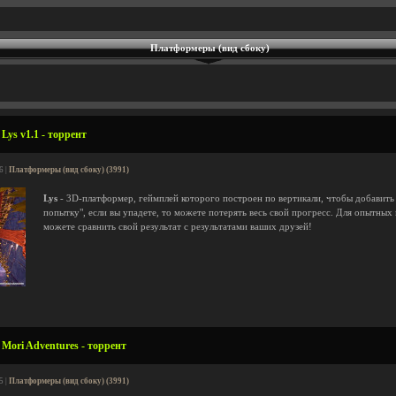
Платформеры (вид сбоку)
Lys v1.1 - торрент
6 |
Платформеры (вид сбоку) (3991)
Lys
- 3D-платформер, геймплей которого построен по вертикали, чтобы добавить
попытку", если вы упадете, то можете потерять весь свой прогресс. Для опытных
можете сравнить свой результат с результатами ваших друзей!
Mori Adventures - торрент
5 |
Платформеры (вид сбоку) (3991)