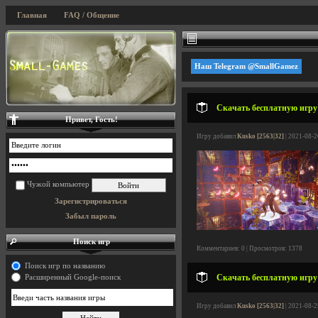
Главная
FAQ / Общение
Наш Telegram @SmallGamez
Скачать бесплатную игру 
Привет, Гость!
Игру добавил
Kusko [2563|32]
| 2021-08-2
Чужой компьютер
Зарегистрироваться
Забыл пароль
Поиск игр
Комментариев: 0 | Просмотров: 1378
Поиск игр по названию
Скачать бесплатную игру 
Расширенный Google-поиск
Игру добавил
Kusko [2563|32]
| 2021-08-2