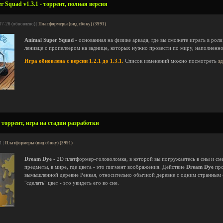
 Squad v1.3.1 - торрент, полная версия
07-26 (обновлено) |
Платформеры (вид сбоку) (3991)
Animal Super Squad
- основанная на физике аркада, где вы сможете играть в роли
ленивце с пропеллером на заднице, которых нужно провести по миру, наполненн
Игра обновлена с версии 1.2.1 до 1.3.1.
Список изменений можно посмотреть
з
 торрент, игра на стадии разработки
1 |
Платформеры (вид сбоку) (3991)
Dream Dye
- 2D платформер-головоломка, в которой вы погружаетесь в сны и см
предметы, в мире, где цвета - это пигмент воображения. Действие
Dream Dye
про
вымышленной деревне Ренкая, относительно обычной деревне с одним странным 
"сделать" цвет - это увидеть его во сне.