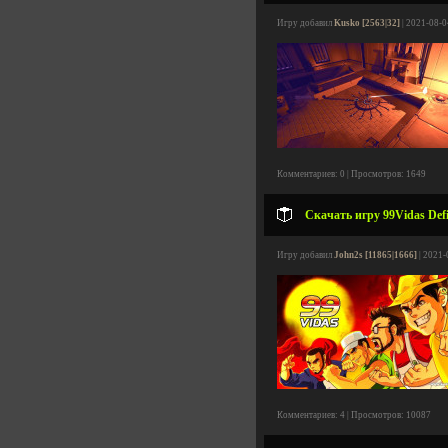
Игру добавил
Kusko [2563|32]
| 2021-08-0
Комментариев: 0 | Просмотров: 1649
Скачать игру 99Vidas Defin
Игру добавил
John2s [11865|1666]
| 2021-
Комментариев: 4 | Просмотров: 10087