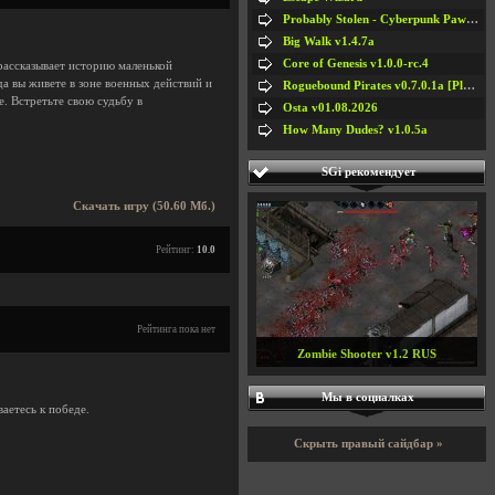
Probably Stolen - Cyberpunk Pawnshop Simulator v048c [Playtest]
Big Walk v1.4.7a
Core of Genesis v1.0.0-rc.4
рассказывает историю маленькой
да вы живете в зоне военных действий и
Roguebound Pirates v0.7.0.1a [Playtest]
е. Встретьте свою судьбу в
Osta v01.08.2026
How Many Dudes? v1.0.5a
SGi рекомендует
Скачать игру (50.60 Мб.)
Рейтинг:
10.0
Рейтинга пока нет
Zombie Shooter v1.2 RUS
Мы в социалках
ваетесь к победе.
Скрыть правый сайдбар »