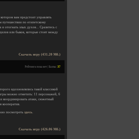
 котором вам предстоит управлять
м путешествии по египетскому
 и отогнать злых духов... Сразитесь с
илов или быков, которые стоят между
Скачать игру (431.20 Мб.)
Рейтинга пока нет | Баллы:
37
торого вдохновлялись такой классикой
ей игры можно отметить: 11 персонажей, 6
 и координировать атаки, сюжетный
я кооператив.
жно посмотреть
здесь
.
Скачать игру (426.06 Мб.)