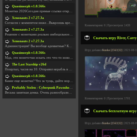
Quasimorph v1.0.566s
Монетки 2026Сегодня прямые ссылки открываются посл
Xenonauts 2 v7.27.3a
Согласен с комментом ниже...Выкроишь время чтобы з
Комментариев: 0 | Просмотров: 1439
Xenonauts 2 v7.27.3a
Решение с монетками реально имбецильное. Как сдела
Скачать игру River, Carry
Xenonauts 2 v7.27.3a
Администрация! Вы вообще адекватные? Какие монетки
Игру добавил
Kusko [2563|32]
| 2021-08-1
Quasimorph v1.0.566s
Мда, эти монеточки искать это что-то новое в сфере
The Last Starship v26d
Пощупал, часов на 10. Отправил корабль в другую Га
Quasimorph v1.0.566s
Какие еще монетки? Что за чущь, дайте нормально ск
Probably Stolen - Cyberpunk Pawnshop Simulator v048c [Playtest]
Весьма занятная демка. Очень разнообразные механик
Комментариев: 0 | Просмотров: 1701
Скачать бесплатную игру T
Игру добавил
Kusko [2563|32]
| 2021-08-0