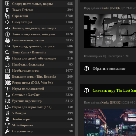
Спорт, настольные, карты
988
Игру добавил
Kusko [2563|32]
| 2021-08-2
Tower Defense
394
Стратегии
3780
Симуляторы
1188
Змейки, поедалки, эволюция
72
Тайм менеджмент, тайкуны
1020
Головоломки, пазлы
3035
Три в ряд, цепочки, тетрисы
686
Типа Zuma / Dynomite
98
Комментариев: 0 | Просмотров: 1390
Игры для детей, обучающие
316
Пинболы, бильярды
65
Обратите внимание
Необычные игры
1077
Большие игры (Rip, Repack)
269
Ретро-игры (DOS, Win 9x)
691
Игры пользователей
272
Скачать игру The Lost Sam
Сетевые / ХотСит
2320
Русские версии игр
8412
Игру добавил
Kusko [2563|32]
| 2021-08-2
Игры для взрослых (18+)
130
VR-игры
399
Зомби игры
446
SGi-сборники
0
Создание игр
98