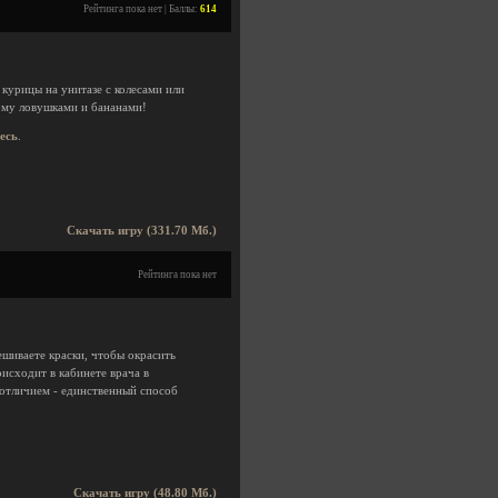
Рейтинга пока нет | Баллы:
614
 курицы на унитазе с колесами или
ому ловушками и бананами!
десь
.
Скачать игру (331.70 Мб.)
Рейтинга пока нет
ешиваете краски, чтобы окрасить
исходит в кабинете врача в
отличием - единственный способ
Скачать игру (48.80 Мб.)