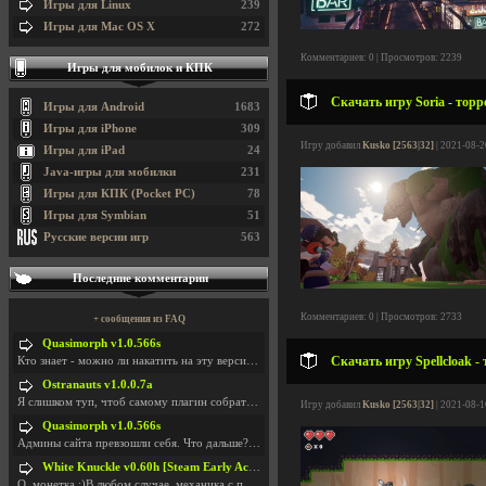
Игры для Linux
239
Игры для Mac OS X
272
Комментариев: 0 | Просмотров: 2239
Игры для мобилок и КПК
Скачать игру Soria - торр
Игры для Android
1683
Игры для iPhone
309
Игру добавил
Kusko [2563|32]
| 2021-08-2
Игры для iPad
24
Java-игры для мобилки
231
Игры для КПК (Pocket PC)
78
Игры для Symbian
51
Русские версии игр
563
Последние комментарии
Комментариев: 0 | Просмотров: 2733
+ сообщения из FAQ
Quasimorph v1.0.566s
Скачать игру Spellcloak -
Кто знает - можно ли накатить на эту версию моды?
Ostranauts v1.0.0.7a
Я слишком туп, чтоб самому плагин собрать. И что-т
Игру добавил
Kusko [2563|32]
| 2021-08-1
Quasimorph v1.0.566s
Админы сайта превзошли себя. Что дальше? Засунь се
White Knuckle v0.60h [Steam Early Access]
О. монетка ;)В любом случае, механика с поиском мо