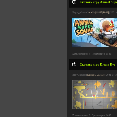
Скачать игру Animal Super
Игру добавил
John2s [11865|1666]
| 2021-
Комментариев: 4 | Просмотров: 6583
Скачать игру Dream Dye -
Игру добавил
Kusko [2563|32]
| 2021-07-2
Комментариев: 0 | Просмотров: 1633