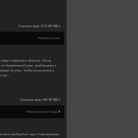
Скачать игру (131.00 Мб.)
Рейтинга пока нет
в мире славянского фэнтези. После
з по безмятежной реке, приближаясь к
ающие по реке, чтобы погрузиться в
 вас...
Скачать игру (46.40 Мб.)
Рейтинга пока нет | Баллы:
9
 должен пробраться через 4 насыщенных