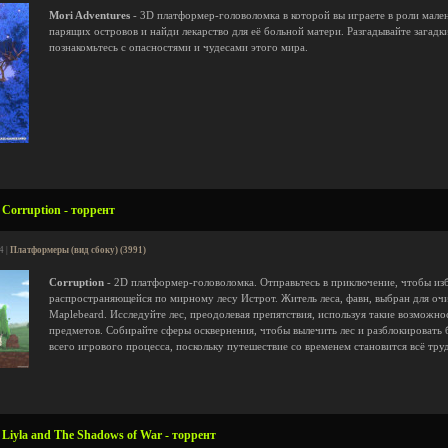
Mori Adventures
- 3D платформер-головоломка в которой вы играете в роли мале
парящих островов и найди лекарство для её больной матери. Разгадывайте загадк
познакомьтесь с опасностями и чудесами этого мира.
Corruption - торрент
4 |
Платформеры (вид сбоку) (3991)
Corruption
- 2D платформер-головоломка. Отправьтесь в приключение, чтобы изб
распространяющейся по мирному лесу Истрот. Житель леса, фавн, выбран для оч
Maplebeard. Исследуйте лес, преодолевая препятствия, используя такие возможно
предметов. Собирайте сферы осквернения, чтобы вылечить лес и разблокировать
всего игрового процесса, поскольку путешествие со временем становится всё тру
Liyla and The Shadows of War - торрент