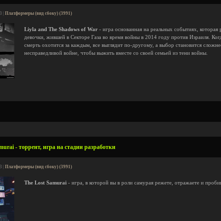
3 |
Платформеры (вид сбоку) (3991)
Liyla and The Shadows of War
- игра основанная на реальных событиях, которая 
девочки, жившей в Секторе Газа во время войны в 2014 году против Израиля. Ког
смерть охотится за каждым, все выглядит по-другому, а выбор становится сложне
несправедливой войне, чтобы выжить вместе со своей семьей из тени войны.
urai - торрент, игра на стадии разработки
3 |
Платформеры (вид сбоку) (3991)
The Lost Samurai
- игра, в которой вы в роли самурая режете, отражаете и проби