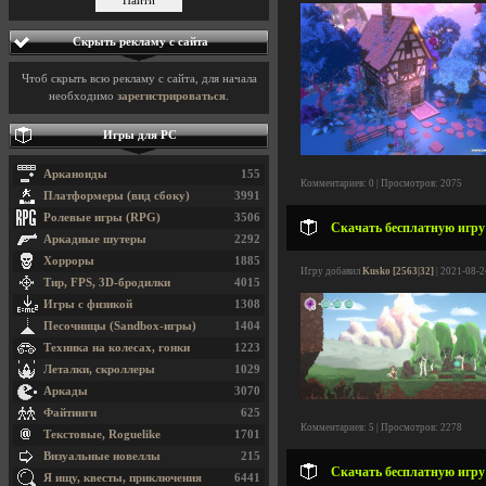
Скрыть рекламу с сайта
Чтоб скрыть всю рекламу с сайта, для начала
необходимо
зарегистрироваться
.
Игры для PC
Арканоиды
155
Комментариев: 0 | Просмотров: 2075
Платформеры (вид сбоку)
3991
Ролевые игры (RPG)
3506
Скачать бесплатную игру 
Аркадные шутеры
2292
Хорроры
1885
Игру добавил
Kusko [2563|32]
| 2021-08-2
Тир, FPS, 3D-бродилки
4015
Игры с физикой
1308
Песочницы (Sandbox-игры)
1404
Техника на колесах, гонки
1223
Леталки, скроллеры
1029
Аркады
3070
Файтинги
625
Комментариев: 5 | Просмотров: 2278
Текстовые, Roguelike
1701
Визуальные новеллы
215
Скачать бесплатную игру 
Я ищу, квесты, приключения
6441