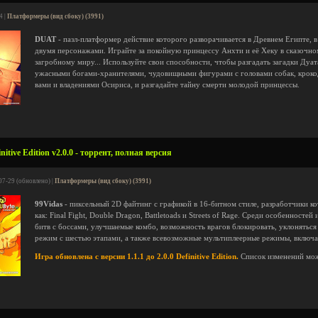
4 |
Платформеры (вид сбоку) (3991)
DUAT
- пазл-платформер действие которого разворачивается в Древнем Египте, в
двумя персонажами. Играйте за покойную принцессу Анхти и её Хеку в сказочно
загробному миру... Используйте свои способности, чтобы разгадать загадки Дуата
ужасными богами-хранителями, чудовищными фигурами с головами собак, крокод
вами и владениями Осириса, и разгадайте тайну смерти молодой принцессы.
itive Edition v2.0.0 - торрент, полная версия
07-29 (обновлено) |
Платформеры (вид сбоку) (3991)
99Vidas
- пиксельный 2D файтинг с графикой в 16-битном стиле, разработчики ко
как: Final Fight, Double Dragon, Battletoads и Streets of Rage. Среди особенност
битв с боссами, улучшаемые комбо, возможность врагов блокировать, уклоняться
режим с шестью этапами, а также всевозможные мультиплеерные режимы, включа
Игра обновлена с версии 1.1.1 до 2.0.0 Definitive Edition.
Список изменений мо