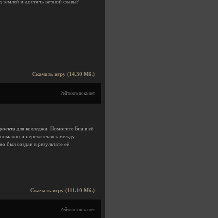
 землей и достичь вечной славы?
Скачать игру (14.30 Мб.)
Рейтинга пока нет
оекта для колледжа. Помогите Биа в её
аномалии и переключаясь между
 был создан в результате её
Скачать игру (111.10 Мб.)
Рейтинга пока нет