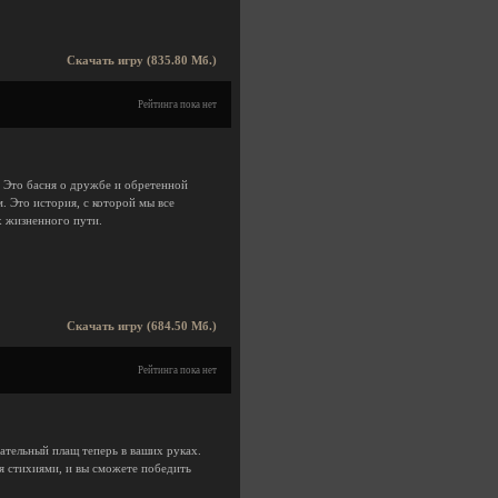
Скачать игру (835.80 Мб.)
Рейтинга пока нет
 Это басня о дружбе и обретенной
. Это история, с которой мы все
х жизненного пути.
Скачать игру (684.50 Мб.)
Рейтинга пока нет
ательный плащ теперь в ваших руках.
мя стихиями, и вы сможете победить