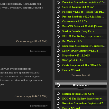
Prospice: Anomalous Logistics v97 [Playtest]
нького шелкопряда. Исследуйте мир
Core of Genesis v1.0.0-rc.4
и, чтобы открывать секретные пути и
Factorio v2.1.14b + Space Age DLC
Project Zomboid v42.20.2a [Steam Early Access]
Ostranauts v1.0.0.7a
BeamNG Drive v0.39.4.0b [Steam Early Access]
Station Breach: Deep Core
DOOM The Gallery Experience v1.4.2
Big Walk v1.4.7a
Скачать игру (60.40 Мб.)
Dungeons & Degenerate Gamblers v2.0.2a
Lucky Tower Ultimate v1.1.1a
Рейтинга пока нет
HyperBox v25.12.2025
Pile Up! v1.0.12a
Crisis Response v0.10a / Blood & Bullet
авиться от мерзкой порчи,
Escape Wizard
ищения леса его древним стражем
Показать Топ-100
сти, как прыжки, лазание и подъем
 больше способностей на протяжении
днее.
10 новых игр
Station Breach: Deep Core
Скачать игру (244.10 Мб.)
DOOM The Gallery Experience v1.4.2
Prospice: Anomalous Logistics v97 [Playtest]
Рейтинга пока нет
Escape Wizard