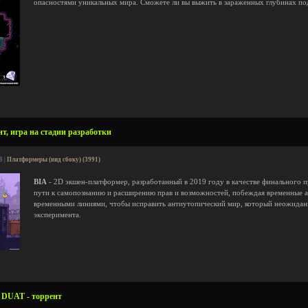
опасностями уникальных мира. Сможете ли вы выжить в зараженных глубинах под
нт, игра на стадии разработки
8 |
Платформеры (вид сбоку) (3991)
BIA
- 2D экшен-платформер, разработанный в 2019 году в качестве финального пр
пути к самопознанию и расширению прав и возможностей, побеждая временные 
временными линиями, чтобы исправить антиутопический мир, который неожиданно
эксперимента.
 DUAT - торрент