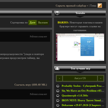
Скрыть правый сайдбар »
| Тема:
Youtube
Сортировка по
Дате
Баллам
ВАЖНО:
Некоторые плагины в вашем
браузере могут скрывать ссылки на
скачивание.
Рейтинга пока нет
 непредсказуемости "упади и повтори
 игроков предусмотрен таймер, вы
Топ лучших игр
«
Август'26
»
Скачать игру (680.40 Мб.)
Probably Stolen - Cyberpunk Pawnshop Simulator v048c [Playtest]
Sir, We Have an Orc Problem v05.08.2026
Рейтинга пока нет
Quasimorph v1.0.566s
IRON NEST: Heavy Turret Simulator v1.0a
Deltarune v29.07.2026 [Chapters 1-5] / + RUS [Chapters 1-5]