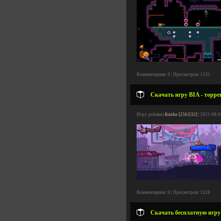
Комментариев: 0 | Просмотров: 1232
Скачать игру BIA - торре
Игру добавил
Kusko [2563|32]
| 2021-08-0
Комментариев: 0 | Просмотров: 1528
Скачать бесплатную игру