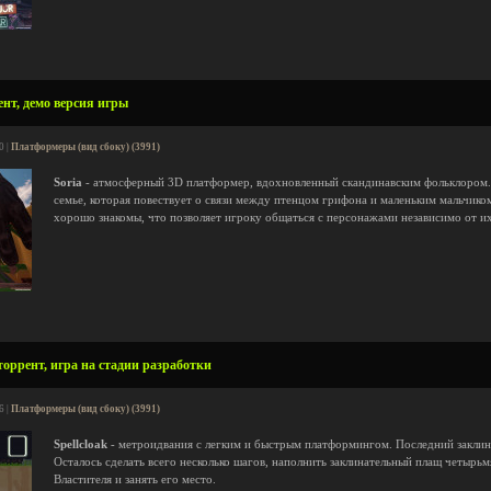
ент, демо версия игры
0 |
Платформеры (вид сбоку) (3991)
Soria
- атмосферный 3D платформер, вдохновленный скандинавским фольклором.
семье, которая повествует о связи между птенцом грифона и маленьким мальчиком
хорошо знакомы, что позволяет игроку общаться с персонажами независимо от и
 торрент, игра на стадии разработки
6 |
Платформеры (вид сбоку) (3991)
Spellcloak
- метроидвания с легким и быстрым платформингом. Последний заклин
Осталось сделать всего несколько шагов, наполнить заклинательный плащ четырь
Властителя и занять его место.