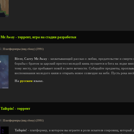
 Me Away - торрент, игра на стадии разработки
5 |
Платформеры (вид сбоку) (3991)
River, Carry Me Away
- захватывающий рассказ о любви, предательстве и смерти 
борьбы с братом за царский престол молодой князь пускается в бега на лодке вни
тому месту, где пребывает покой в свете вечности. Собирайте предметы, проплыв
воспоминания молодого князя и открыть новое созвездие на небе. Пусть река несёт
На
русском
языке.
ailspin! - торрент
9 |
Платформеры (вид сбоку) (3991)
Tailspin!
- платформер, в котором вы играете в роли искателя сокровищ, который