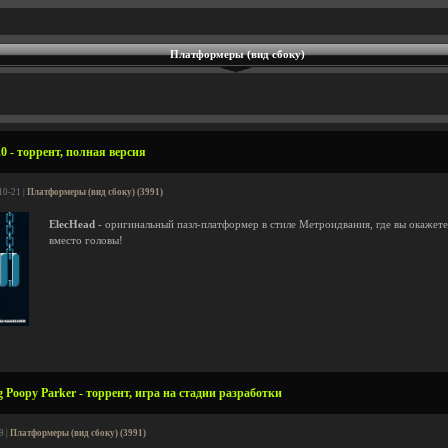
Платформеры (вид сбоку)
0 - торрент, полная версия
10-21 |
Платформеры (вид сбоку) (3991)
ElecHead
- оригинальный пазл-платформер в стиле Метроидвания, где вы окажетес
вместо головы!
 Poopy Parker - торрент, игра на стадии разработки
9 |
Платформеры (вид сбоку) (3991)