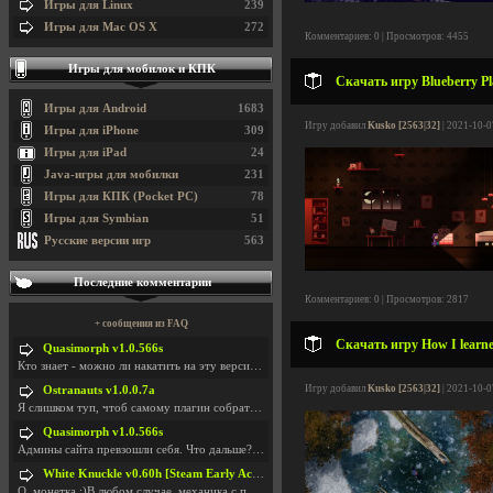
Игры для Linux
239
Игры для Mac OS X
272
Комментариев: 0 | Просмотров: 4455
Игры для мобилок и КПК
Скачать игру Blueberry Pla
Игры для Android
1683
Игру добавил
Kusko [2563|32]
| 2021-10-0
Игры для iPhone
309
Игры для iPad
24
Java-игры для мобилки
231
Игры для КПК (Pocket PC)
78
Игры для Symbian
51
Русские версии игр
563
Последние комментарии
Комментариев: 0 | Просмотров: 2817
+ сообщения из FAQ
Скачать игру How I learne
Quasimorph v1.0.566s
Кто знает - можно ли накатить на эту версию моды?
Игру добавил
Kusko [2563|32]
| 2021-10-0
Ostranauts v1.0.0.7a
Я слишком туп, чтоб самому плагин собрать. И что-т
Quasimorph v1.0.566s
Админы сайта превзошли себя. Что дальше? Засунь се
White Knuckle v0.60h [Steam Early Access]
О. монетка ;)В любом случае, механика с поиском мо