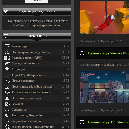
Скрыть рекламу с сайта
Чтоб скрыть всю рекламу с сайта, для начала
необходимо
зарегистрироваться
.
Игры для PC
Комментариев: 2 | Просмотров: 3555
Арканоиды
155
Платформеры (вид сбоку)
3991
Скачать игру Sonzai v18.1
Ролевые игры (RPG)
3506
Аркадные шутеры
2292
Игру добавил
Kusko [2563|32]
| 2021-10-1
Хорроры
1885
Тир, FPS, 3D-бродилки
4015
Игры с физикой
1308
Песочницы (Sandbox-игры)
1404
Техника на колесах, гонки
1223
Леталки, скроллеры
1029
Аркады
3070
Файтинги
625
Комментариев: 0 | Просмотров: 2098
Текстовые, Roguelike
1701
Визуальные новеллы
215
Скачать игру The Story of
Я ищу, квесты, приключения
6441