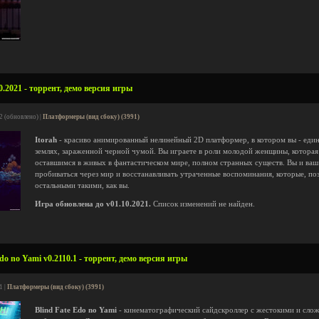
0.2021 - торрент, демо версия игры
2 (обновлено) |
Платформеры (вид сбоку) (3991)
Itorah
- красиво анимированный нелинейный 2D платформер, в котором вы - един
землях, зараженной черной чумой. Вы играете в роли молодой женщины, которая
оставшимся в живых в фантастическом мире, полном странных существ. Вы и ва
пробиваться через мир и восстанавливать утраченные воспоминания, которые, поз
остальными такими, как вы.
Игра обновлена до v01.10.2021.
Список изменений не найден.
do no Yami v0.2110.1 - торрент, демо версия игры
1 |
Платформеры (вид сбоку) (3991)
Blind Fate Edo no Yami
- кинематографический сайдскроллер с жестокими и слож