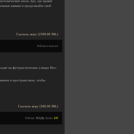
иутопической эпохе Эдо, где правят
ельные навыки и продолжайте свой
Скачать игру (2500.00 Мб.)
Рейтинга пока нет
ходят на футуристических улицах Нео-
еменем и пространством, чтобы
Скачать игру (506.96 Мб.)
Рейтинг:
9.3 (3)
| Баллы:
137