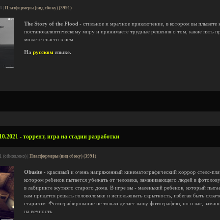
4 |
Платформеры (вид сбоку) (3991)
The Story of the Flood
- стильное и мрачное приключение, в котором вы плывете 
постапокалиптическому миру и принимаете трудные решения о том, какие пять п
можете спасти в нем.
На
русском
языке.
10.2021 - торрент, игра на стадии разработки
1 (обновлено) |
Платформеры (вид сбоку) (3991)
Obusite
- красивый и очень напряженный кинематографический хоррор стелс-пл
котором ребенок пытается убежать от человека, заманивающего людей в фотолов
в лабиринте жуткого старого дома. В игре вы - маленький ребенок, который пытае
вам придется решать головоломки и использовать скрытность, избегая быть сх
стариком. Фотографирование не только делает вашу фотографию, но и вас, заман
на вечность.