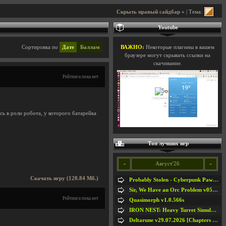
Скрыть правый сайдбар »
| Тема:
Youtube
Сортировка по
Дате
Баллам
ВАЖНО:
Некоторые плагины в вашем
браузере могут скрывать ссылки на
скачивание.
Рейтинга пока нет
ь в роли робота, у которого батарейка
Топ лучших игр
«
Август'26
»
Скачать игру (128.84 Мб.)
Probably Stolen - Cyberpunk Pawnshop Simulator v048c [Playtest]
Sir, We Have an Orc Problem v05.08.2026
Рейтинга пока нет
Quasimorph v1.0.566s
IRON NEST: Heavy Turret Simulator v1.0a
Deltarune v29.07.2026 [Chapters 1-5] / + RUS [Chapters 1-5]