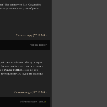
сь? Все зависит от Вас. Создавайте
спользуйте широкое разнообразие
Скачать игру (57.12 Мб.)
Рейтинга пока нет
работник пробивает себе путь через
и бородатым бухгалтером, у которого
e's Dunder Mifflin
). Похоже, его
 таблицы и начать надирать задницы!
Скачать игру (177.10 Мб.)
Рейтинга пока нет | Баллы:
8