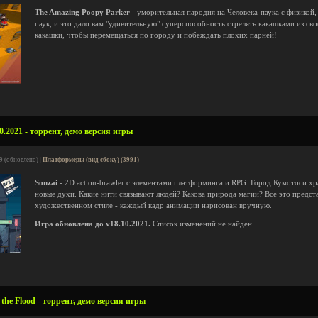
The Amazing Poopy Parker
- уморительная пародия на Человека-паука с физикой,
паук, и это дало вам "удивительную" суперспособность стрелять какашками из сво
какашки, чтобы перемещаться по городу и побеждать плохих парней!
0.2021 - торрент, демо версия игры
9 (обновлено) |
Платформеры (вид сбоку) (3991)
Sonzai
- 2D action-brawler с элементами платформинга и RPG. Город Кумотоси хр
новые духи. Какие нити связывают людей? Какова природа магии? Все это предст
художественном стиле - каждый кадр анимации нарисован вручную.
Игра обновлена до v18.10.2021.
Список изменений не найден.
 the Flood - торрент, демо версия игры