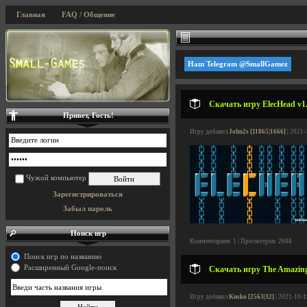
Главная
FAQ / Общение
Наш Telegram @SmallGamez
Скачать игру ElecHead v1.
Привет, Гость!
Игру добавил
John2s [11865|1666]
| 2021-
Чужой компьютер
Зарегистрироваться
Забыл пароль
Поиск игр
Комментариев: 1 | Просмотров: 2688
Поиск игр по названию
Расширенный Google-поиск
Скачать игру The Amazing
Игру добавил
Kusko [2563|32]
| 2021-10-1