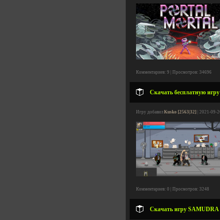
Комментариев: 9 | Просмотров: 34696
Скачать бесплатную игру 
Игру добавил
Kusko [2563|32]
| 2021-09-2
Комментариев: 0 | Просмотров: 3248
Скачать игру SAMUDRA Pr