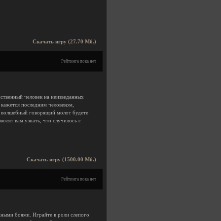
Скачать игру (27.70 Мб.)
Рейтинга пока нет
ственный человек на неизведанных
 кажется последним человеком,
ш волшебный говорящий молот будете
волят вам узнать, что случилось с
Скачать игру (1500.00 Мб.)
Рейтинга пока нет
ными боями. Играйте в роли слепого