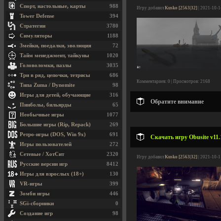
Спорт, настольные, карты
988
Игру добавил
Kusko [2563|32]
| 2021-10-1
Tower Defense
394
Стратегии
3780
Симуляторы
1188
Змейки, поедалки, эволюция
72
Тайм менеджмент, тайкуны
1020
Головоломки, пазлы
3035
Три в ряд, цепочки, тетрисы
686
Комментариев: 0 | Просмотров: 2168
Типа Zuma / Dynomite
98
Игры для детей, обучающие
316
Обратите внимание
Пинболы, бильярды
65
Необычные игры
1077
Большие игры (Rip, Repack)
269
Ретро-игры (DOS, Win 9x)
691
Скачать игру Obusite v11.
Игры пользователей
272
Сетевые / ХотСит
2320
Игру добавил
Kusko [2563|32]
| 2021-10-1
Русские версии игр
8412
Игры для взрослых (18+)
130
VR-игры
399
Зомби игры
446
SGi-сборники
0
Создание игр
98