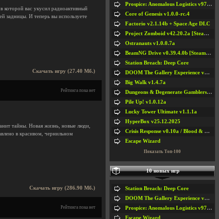
Prospice: Anomalous Logistics v97 [Playtest]
 в которой вас укусил радиоактивный
Core of Genesis v1.0.0-rc.4
ей задницы. И теперь вы используете
Factorio v2.1.14b + Space Age DLC
Project Zomboid v42.20.2a [Steam Early Access]
Ostranauts v1.0.0.7a
BeamNG Drive v0.39.4.0b [Steam Early Access]
Station Breach: Deep Core
Скачать игру (27.40 Мб.)
DOOM The Gallery Experience v1.4.2
Big Walk v1.4.7a
Рейтинга пока нет
Dungeons & Degenerate Gamblers v2.0.2a
Pile Up! v1.0.12a
Lucky Tower Ultimate v1.1.1a
HyperBox v25.12.2025
анит тайны. Новая жизнь, новые люди,
Crisis Response v0.10a / Blood & Bullet
авлено в красивом, чернильном
Escape Wizard
Показать Топ-100
10 новых игр
Скачать игру (286.90 Мб.)
Station Breach: Deep Core
DOOM The Gallery Experience v1.4.2
Рейтинга пока нет
Prospice: Anomalous Logistics v97 [Playtest]
Escape Wizard