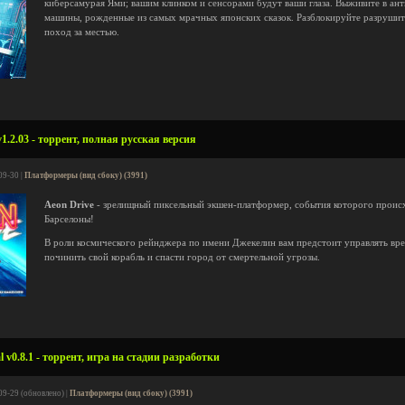
киберсамурая Ями; вашим клинком и сенсорами будут ваши глаза. Выживите в ант
машины, рожденные из самых мрачных японских сказок. Разблокируйте разрушит
поход за местью.
1.2.03 - торрент, полная русская версия
09-30 |
Платформеры (вид сбоку) (3991)
Aeon Drive
- зрелищный пиксельный экшен-платформер, события которого проис
Барселоны!
В роли космического рейнджера по имени Джекелин вам предстоит управлять вр
починить свой корабль и спасти город от смертельной угрозы.
l v0.8.1 - торрент, игра на стадии разработки
09-29 (обновлено) |
Платформеры (вид сбоку) (3991)