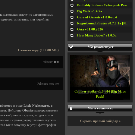
Probably Stolen - Cyberpunk Pawnshop Simulator v048c [Playtest]
Big Walk v1.4.7a
на маленьком плоту по затопленному
Core of Genesis v1.0.0-rc.4
редметов, животных или людей вы
Roguebound Pirates v0.7.0.1a [Playtest]
Osta v01.08.2026
How Many Dudes? v1.0.5a
SGi рекомендует
Скачать игру (102.80 Мб.)
Рейтинг:
10.0
Рейтинга пока нет
Counter-Strike v1.6 v44 [Big Maps
Pack]
атформер в духе
Little Nightmares
, в
Мы в социалках
ушки. Действие
Obusite
разворачивается
тся выбраться из дома, но для этого
ваченным и сфотографированным жутким
Скрыть правый сайдбар »
ивая вас в ловушку внутри фотографии