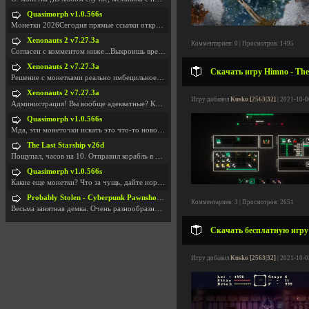
Quasimorph v1.0.566s
Монетки 2026Сегодня прямые ссылки открываются посл
Xenonauts 2 v7.27.3a
Комментариев: 0 | Просмотров: 1495
Согласен с комментом ниже...Выкроишь время чтобы з
Xenonauts 2 v7.27.3a
Скачать игру Himno - The 
Решение с монетками реально имбецильное. Как сдела
Xenonauts 2 v7.27.3a
Игру добавил
Kusko [2563|32]
| 2021-10-0
Администрация! Вы вообще адекватные? Какие монетки
Quasimorph v1.0.566s
Мда, эти монеточки искать это что-то новое в сфере
The Last Starship v26d
Пощупал, часов на 10. Отправил корабль в другую Га
Quasimorph v1.0.566s
Какие еще монетки? Что за чущь, дайте нормально ск
Probably Stolen - Cyberpunk Pawnshop Simulator v048c [Playtest]
Комментариев: 3 | Просмотров: 2651
Весьма занятная демка. Очень разнообразные механик
Скачать бесплатную игру 
Игру добавил
Kusko [2563|32]
| 2021-10-0