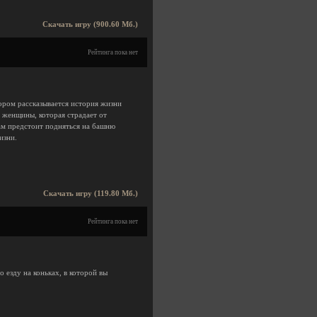
Скачать игру (900.60 Мб.)
Рейтинга пока нет
ором рассказывается история жизни
 женщины, которая страдает от
ам предстоит подняться на башню
изни.
Скачать игру (119.80 Мб.)
Рейтинга пока нет
 езду на коньках, в которой вы