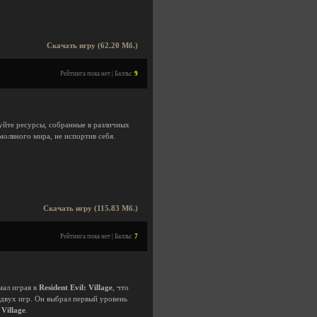
Скачать игру (62.20 Мб.)
Рейтинга пока нет | Баллы:
9
зуйте ресурсы, собранные в различных
молвного мира, не испортив себя.
Скачать игру (115.83 Мб.)
Рейтинга пока нет | Баллы:
7
мал играя в
Resident Evil: Village
, что
х двух игр. Он выбрал первый уровень
 Village
.