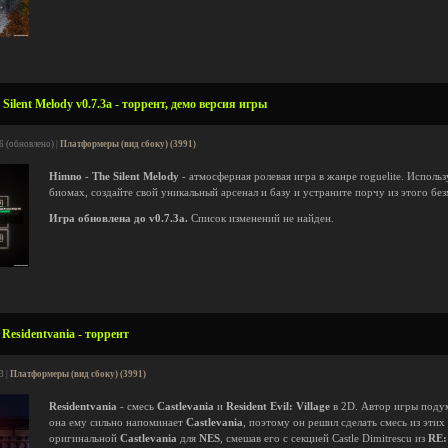
Silent Melody v0.7.3a - торрент, демо версия игры
6 (обновлено) |
Платформеры (вид сбоку) (3991)
Himno - The Silent Melody
- атмосферная ролевая игра в жанре roguelite. Исполь
биомах, создайте свой уникальный арсенал и базу и устраните порчу из этого без
Игра обновлена до v0.7.3a.
Список изменений не найден.
Residentvania - торрент
3 |
Платформеры (вид сбоку) (3991)
Residentvania
- смесь
Castlevania
и
Resident Evil: Village
в 2D. Автор игры поду
она ему сильно напоминает
Castlevania
, поэтому он решил сделать смесь из эти
оригинальной
Castlevania
для
NES
, смешав его с секцией Castle Dimitrescu из
RE: