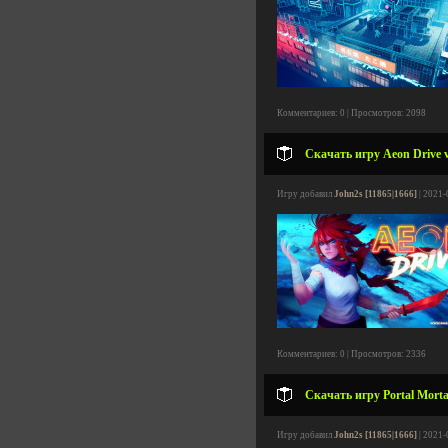
Комментариев: 0 | Просмотров: 2098
Скачать игру Aeon Drive v
Игру добавил
John2s [11865|1666]
| 2021-
Комментариев: 0 | Просмотров: 2336
Скачать игру Portal Morta
Игру добавил
John2s [11865|1666]
| 2021-