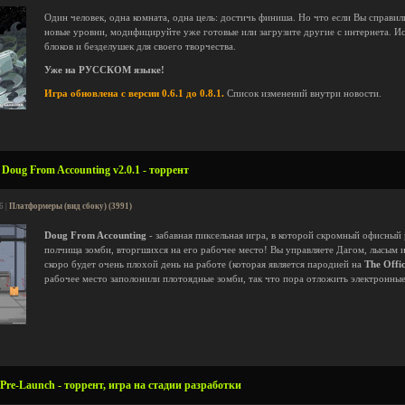
Один человек, одна комната, одна цель: достичь финиша. Но что если Вы справили
новые уровни, модифицируйте уже готовые или загрузите другие с интернета. И
блоков и безделушек для своего творчества.
Уже на РУССКОМ языке!
Игра обновлена с версии 0.6.1 до 0.8.1.
Список изменений внутри новости.
Doug From Accounting v2.0.1 - торрент
6 |
Платформеры (вид сбоку) (3991)
Doug From Accounting
- забавная пиксельная игра, в которой скромный офисный 
полчища зомби, вторгшихся на его рабочее место! Вы управляете Дагом, лысым 
скоро будет очень плохой день на работе (которая является пародией на
The Offic
рабочее место заполонили плотоядные зомби, так что пора отложить электронные
e-Launch - торрент, игра на стадии разработки