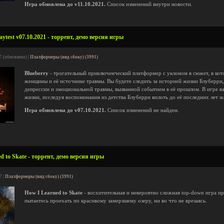
Игра обновлена до v11.10.2021.
Список изменений внутри новости.
ytest v07.10.2021 - торрент, демо версия игры
7 (обновлено) |
Платформеры (вид сбоку) (3991)
Blueberry
- трогательный приключенческий платформер с уклоном в сюжет, в кот
женщины и её источнике травмы. Вы будете следить за историей жизни Блуберри,
депрессии и эмоциональной травмы, вызванной событием в её прошлом. В игре в
жизни, исследуя воспоминания из детства Блуберри вплоть до её последних лет ж
Игра обновлена до v07.10.2021.
Список изменений не найден.
d to Skate - торрент, демо версия игры
7 |
Платформеры (вид сбоку) (3991)
How I Learned to Skate
- восхитительная и невероятно сложная top-down игра про
пытаетесь проехать по красивому замерзшему озеру, ни во что не врезаясь.