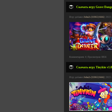
Скачать игру Grave Danger
Игру добавил
John2s [11865|1666]
| 2022-
Комментариев: 4 | Просмотров: 8856
Скачать игру Tinykin v1.0
Игру добавил
John2s [11865|1666]
| 2022-