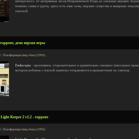
интересного: от затерянных лесов Искривленной Рощи до снежных вершин Ледник
помимо славы и удачи, здесь есть злые силы, мерзкие существа и коварные ловуш
опасной.
 торрент, демо версия игры
0 |
Платформеры (вид сбоку) (3991)
Endacopia
- креативное, очаровательное и удивительно смешное пиксельное приклю
котором ребенок с плохой памятью отправляется в приключение по унитазу.
ight Keeper 2 v1.2 - торрент
6 |
Платформеры (вид сбоку) (3991)