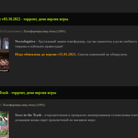
e v03.10.2022 - торрент, демо версия игры
10-03 (обновлено) |
Платформеры (вид сбоку) (3991)
Necrofugitive
- брутальный экшен-платформер, где вы окажетесь в роли злобного
тюрьмы и избежать правосудия!
Игра обновлена до версии v31.01.2021.
Список изменений не обнаружен.
 Trash - торрент, демо версия игры
0 |
Платформеры (вид сбоку) (3991)
Stars in the Trash
- очаровательная и прекрасно анимированная головоломка-плат
домашняя кошка ищет приключений во внешнем мире.