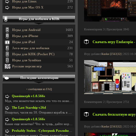
Игры для Linux
239
Игры для Mac OS X
272
Игры для мобилок и КПК
Комментариев: 3 | Просмотров: 3945
Игры для Android
1683
Игры для iPhone
309
Скачать игру Endacopia -
Игры для iPad
24
Java-игры для мобилки
231
Игры для КПК (Pocket PC)
78
Игру добавил
Kusko [2563|32]
| 2022-10-3
Игры для Symbian
51
Русские версии игр
563
Последние комментарии
+ сообщения из FAQ
Quasimorph v1.0.566s
Мда, эти монеточки искать это что-то новое в сфере
Комментариев: 2 | Просмотров: 2751
The Last Starship v26d
Пощупал, часов на 10. Отправил корабль в другую Га
Скачать бесплатную игру L
Quasimorph v1.0.566s
Какие еще монетки? Что за чущь, дайте нормально ск
Игру добавил
Kusko [2563|32]
| 2022-10-2
Probably Stolen - Cyberpunk Pawnshop Simulator v048c [Playtest]
Весьма занятная демка. Очень разнообразные механик