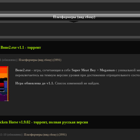
Платформеры (вид сбоку)
one2.exe v1.1 - торрент
1 (обновлено) |
Платформеры (вид сбоку) (3991)
Bone2.exe
- игра, сочетающая в себе
Super Meat Boy
+
Megaman
с уникальной ме
переключаетесь на темную версию уровня при достижении отрицательного состо
Игра обновлена до v1.1.
Список изменений не найден.
cken Horse v1.9.02 - торрент, полная русская версия
11-10 (обновлено) |
Платформеры (вид сбоку) (3991)