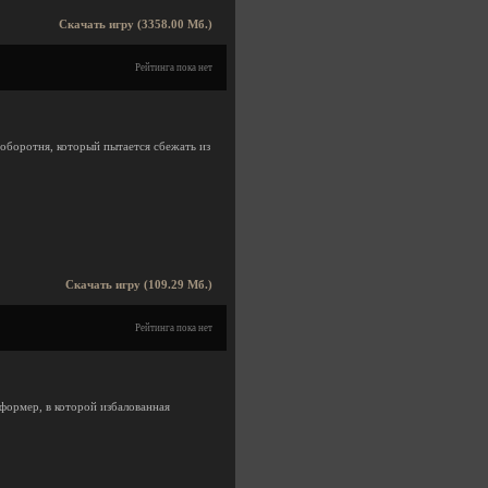
Скачать игру (3358.00 Мб.)
Рейтинга пока нет
 оборотня, который пытается сбежать из
Скачать игру (109.29 Мб.)
Рейтинга пока нет
формер, в которой избалованная