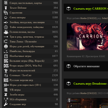
Спорт, настольные, карты
988
Tower Defense
394
Скачать игру CARRION v1.
Стратегии
3780
Симуляторы
1188
Игру добавил
Kusko [2563|32]
, ред.
John2
Змейки, поедалки, эволюция
72
Тайм менеджмент, тайкуны
1020
Головоломки, пазлы
3035
Три в ряд, цепочки, тетрисы
686
Типа Zuma / Dynomite
98
Игры для детей, обучающие
316
Пинболы, бильярды
65
Необычные игры
1077
Комментариев: 62 | Просмотров: 61642
Большие игры (Rip, Repack)
269
Ретро-игры (DOS, Win 9x)
691
Обратите внимание
Игры пользователей
272
Сетевые / ХотСит
2320
Русские версии игр
8412
Скачать игру Dreadstone -
Игры для взрослых (18+)
130
VR-игры
399
Игру добавил
Kusko [2563|32]
| 2022-11-0
Зомби игры
446
SGi-сборники
0
Создание игр
98