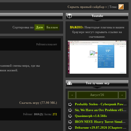
Скрыть правый сайдбар »
| Тема:
Youtube
Сортировка по
Дате
Баллам
ВАЖНО:
Некоторые плагины в вашем
браузере могут скрывать ссылки на
скачивание.
Рейтинга пока нет
ханикой смены мира, где вы
яния жизней.
Топ лучших игр
«
Август'26
»
Скачать игру (77.90 Мб.)
Probably Stolen - Cyberpunk Pawnshop Simulator v048c [Playtest]
Sir, We Have an Orc Problem v05.08.2026
Рейтинг:
10.0 (2)
| Баллы:
272
Quasimorph v1.0.566s
IRON NEST: Heavy Turret Simulator v1.0a
Deltarune v29.07.2026 [Chapters 1-5] / + RUS [Chapters 1-5]