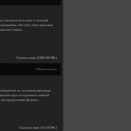
ен, в котором речь идет о молодой
рокладывать себе путь через красивые
означает смерть.
Скачать игру (1000.00 Мб.)
Рейтинга пока нет
пробираетесь по огромным красивым
вратите крах истерзанного войной
т две враждующие фракции.
Скачать игру (54.10 Мб.)