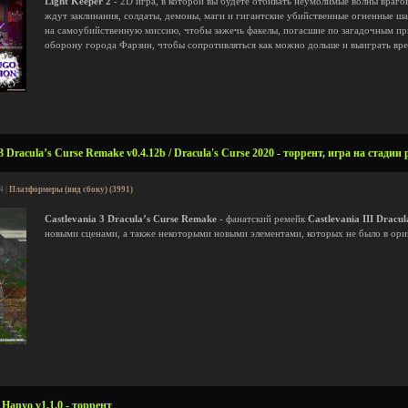
Light Keeper 2
- 2D игра, в которой вы будете отбивать неумолимые волны враг
ждут заклинания, солдаты, демоны, маги и гигантские убийственные огненные ша
на самоубийственную миссию, чтобы зажечь факелы, погасшие по загадочным при
оборону города Фарзин, чтобы сопротивляться как можно дольше и выиграть вре
3 Dracula’s Curse Remake v0.4.12b / Dracula's Curse 2020 - торрент, игра на стадии
4 |
Платформеры (вид сбоку) (3991)
Castlevania 3 Dracula’s Curse Remake
- фанатский ремейк
Castlevania III Dracul
новыми сценами, а также некоторыми новыми элементами, которых не было в ори
Hanyo v1.1.0 - торрент