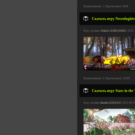
Комментариев: 1 | Просмотров: 4049
Скачать игру Necrofugitiv
Игру добавил
John2s [11865|1666]
| 2022-
Комментариев: 3 | Просмотров: 12398
Скачать игру Stars in the
Игру добавил
Kusko [2563|32]
| 2022-09-3