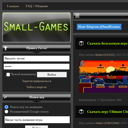
Главная
FAQ / Общение
Наш Telegram @SmallGamez
Скачать бесплатную игру B
Привет, Гость!
Игру добавил
Kusko [2563|32]
| 2022-11-1
Чужой компьютер
Зарегистрироваться
Забыл пароль
Поиск игр
Комментариев: 2 | Просмотров: 1604
Поиск игр по названию
Скачать игру Ultimate Chi
Расширенный Google-поиск
Игру добавил
John2s [11865|1666]
| 2022-