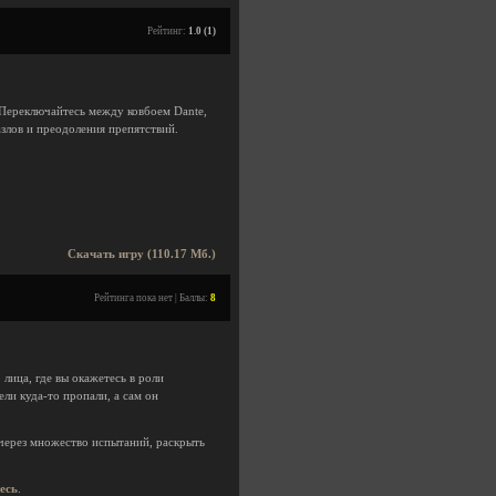
Рейтинг:
1.0 (1)
 Переключайтесь между ковбоем Dante,
азлов и преодоления препятствий.
Скачать игру (110.17 Мб.)
Рейтинга пока нет | Баллы:
8
лица, где вы окажетесь в роли
ли куда-то пропали, а сам он
через множество испытаний, раскрыть
десь
.