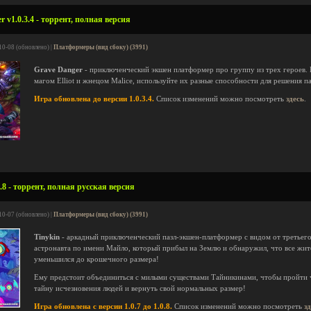
 v1.0.3.4 - торрент, полная версия
10-08 (обновлено) |
Платформеры (вид сбоку) (3991)
Grave Danger
- приключенческий экшен платформер про группу из трех героев.
магом Elliot и жнецом Malice, используйте их разные способности для решения п
Игра обновлена до версии 1.0.3.4.
Список изменений можно посмотреть
здесь
.
.8 - торрент, полная русская версия
10-07 (обновлено) |
Платформеры (вид сбоку) (3991)
Tinykin
- аркадный приключенческий пазл-экшен-платформер с видом от третьего 
астронавта по имени Майло, который прибыл на Землю и обнаружил, что все жите
уменьшился до крошечного размера!
Ему предстоит объединиться с милыми существами Тайникинами, чтобы пройти 
тайну исчезновения людей и вернуть свой нормальных размер!
Игра обновлена с версии 1.0.7 до 1.0.8.
Список изменений можно посмотреть
з