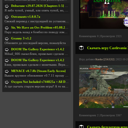
Deltarune v29.07.2026 [Chapters 1-5] / + RUS [Chapters 1-5]
Я либо тупой, умный, или опять тупой, но, вроде я
Ostranauts v1.0.0.7a
Свежий перевод с инструкцией по установкеhttps://g
Sir, We Have an Orc Problem v05.08.2026
Пару недель назад я бомбил по поводу изменения мин
Комментариев: 0 | Просмотров: 2321
Granny 3 v1.2
Обновите до последней версии, пожалуйста
Скачать игру Castlevania 
DOOM The Gallery Experience v1.4.2
Mihail_666 сказал:Блин, прикольно сделали с монетк
Игру добавил
Kusko [2563|32]
| 2022-10-2
DOOM The Gallery Experience v1.4.2
Блин, прикольно сделали с монетками. Вернулся в св
MENACE v0.7.8b [Steam Early Access]
Вышло крупное обновление v0.7.11 прошу обновить
Oxygen Not Included v744825a + All DLC
А где скачать старую версию игры? А то на новой но
Комментариев: 2 | Просмотров: 3367
Скачать бесплатную игру 