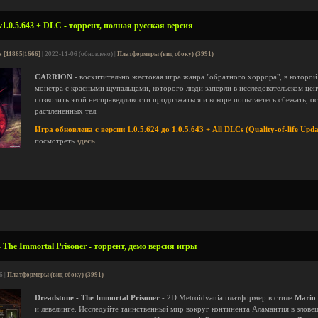
0.5.643 + DLC - торрент, полная русская версия
s [11865|1666]
| 2022-11-06 (обновлено) |
Платформеры (вид сбоку) (3991)
CARRION
- восхитительно жестокая игра жанра "обратного хоррора", в которо
монстра с красными щупальцами, которого люди заперли в исследовательском цен
позволить этой несправедливости продолжаться и вскоре попытаетесь сбежать, ост
расчлененных тел.
Игра обновлена с версии 1.0.5.624 до 1.0.5.643 + All DLCs (Quality-of-life Upda
посмотреть
здесь
.
 The Immortal Prisoner - торрент, демо версия игры
6 |
Платформеры (вид сбоку) (3991)
Dreadstone - The Immortal Prisoner
- 2D Metroidvania платформер в стиле
Mario
и левелинге. Исследуйте таинственный мир вокруг континента Аламантия в злове