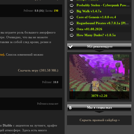
Probably Stolen - Cyberpunk Pawnshop Simulator v048c [Playtest]
Рейтинг:
8.8 (16)
| Баллы:
190
Big Walk v1.4.7a
Core of Genesis v1.0.0-rc.4
Roguebound Pirates v0.7.0.1a [Playtest]
Osta v01.08.2026
й вы играете роль большого аморфного
How Many Dudes? v1.0.5a
тре. Очевидно, что вы не можете
авляя за собой след крови, резни и
SGi рекомендует
te).
Список изменений можно
Скачать игру (301.58 Мб.)
Рейтинг:
10.0
3079 v2.20
Рейтинга пока нет
Мы в социалках
Скрыть правый сайдбар »
и
Diablo
с акцентом на лутинге, крафте
щей атмосфере. Здесь есть много