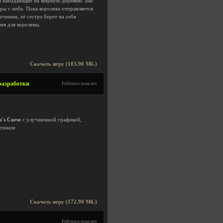
ов нападающие на мирную деревню. Вас
ры с неба. Пока королева отправляется
чинам, её сестра берет на себя
мя для королевы.
Скачать игру (103.90 Мб.)
 разработки
Рейтинга пока нет
a's Curse
с улучшенной графикой,
гинале.
Скачать игру (172.90 Мб.)
Рейтинга пока нет