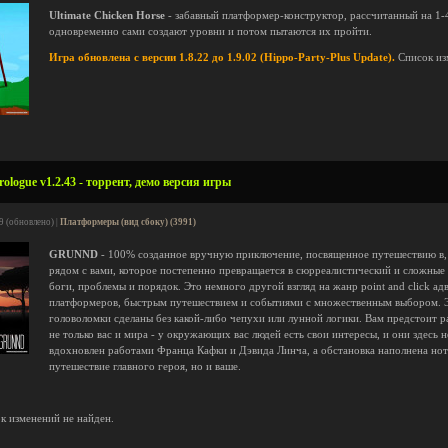
Ultimate Chicken Horse
- забавный платформер-конструктор, рассчитанный на 1-4
одновременно сами создают уровни и потом пытаются их пройти.
Игра обновлена с версии 1.8.22 до 1.9.02 (Hippo-Party-Plus Update).
Список из
ogue v1.2.43 - торрент, демо версия игры
9 (обновлено) |
Платформеры (вид сбоку) (3991)
GRUNND
- 100% созданное вручную приключение, посвященное путешествию в, 
рядом с вами, которое постепенно превращается в сюрреалистический и сложные 
боги, проблемы и порядок. Это немного другой взгляд на жанр point and click ад
платформеров, быстрым путешествием и событиями с множественным выбором. Э
головоломки сделаны без какой-либо чепухи или лунной логики. Вам предстоит р
не только вас и мира - у окружающих вас людей есть свои интересы, и они здесь 
вдохновлен работами Франца Кафки и Дэвида Линча, а обстановка наполнена нот
путешествие главного героя, но и ваше.
к изменений не найден.