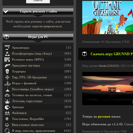
Скрыть рекламу с сайта
Чтоб скрыть всю рекламу с сайта, для начала
необходимо
зарегистрироваться
.
Игры для PC
Комментариев: 10 | Просмотров: 37849
Арканоиды
155
Платформеры (вид сбоку)
3991
Скачать игру GRUNND Prol
Ролевые игры (RPG)
3506
Аркадные шутеры
2292
Игру добавил
Kusko [2563|32]
| 2022-11-0
Хорроры
1885
Тир, FPS, 3D-бродилки
4015
Игры с физикой
1308
Песочницы (Sandbox-игры)
1404
Техника на колесах, гонки
1223
Леталки, скроллеры
1029
Аркады
3070
Файтинги
625
Теперь на
русском
языке.
Текстовые, Roguelike
1701
Игра обновлена до v1.2.43.
Списо
Визуальные новеллы
215
Я ищу, квесты, приключения
6441
Комментариев: 0 | Просмотров: 7568