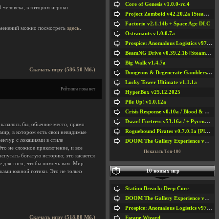
Core of Genesis v1.0.0-rc.4
 человека, в котором игроки
Project Zomboid v42.20.2a [Steam Early Access]
Factorio v2.1.14b + Space Age DLC
менений можно посмотреть
здесь
.
Ostranauts v1.0.0.7a
Prospice: Anomalous Logistics v97 [Playtest]
BeamNG Drive v0.39.2.1b [Steam Early Access]
Big Walk v1.4.7a
Скачать игру (586.50 Мб.)
Dungeons & Degenerate Gamblers v2.0.2a
Lucky Tower Ultimate v1.1.1a
Рейтинга пока нет
HyperBox v25.12.2025
Pile Up! v1.0.12a
Crisis Response v0.10a / Blood & Bullet
Dwarf Fortress v53.16a / + Русская Версия v50.12a
казалось бы, обычное место, прямо
Roguebound Pirates v0.7.0.1a [Playtest]
мир, в котором есть свои невидимые
венчур с локациями в стиле
DOOM The Gallery Experience v1.4.2
то не сложное приключение, и все
Показать Топ-100
аспутать богатую историю; это касается
не для того, чтобы помочь вам. Мир
10 новых игр
ками южной готики. Это не только
Station Breach: Deep Core
DOOM The Gallery Experience v1.4.2
Prospice: Anomalous Logistics v97 [Playtest]
Скачать игру (518.80 Мб.)
Escape Wizard