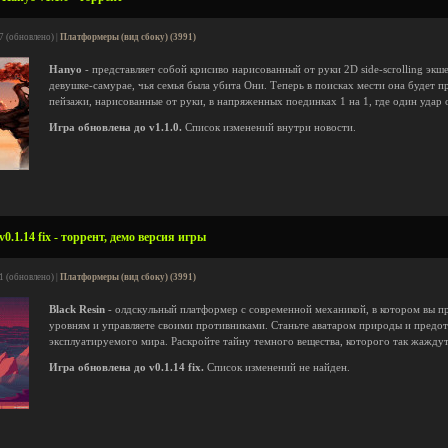
7 (обновлено) |
Платформеры (вид сбоку) (3991)
Hanyo
- представляет собой крисиво нарисованный от руки 2D side-scrolling экш
девушке-самурае, чья семья была убита Они. Теперь в поисках мести она будет п
пейзажи, нарисованные от руки, в напряженных поединках 1 на 1, где один удар 
Игра обновлена до v1.1.0.
Список изменений внутри новости.
0.1.14 fix - торрент, демо версия игры
1 (обновлено) |
Платформеры (вид сбоку) (3991)
Black Resin
- олдскульный платформер с современной механикой, в котором вы 
уровням и управляете своими противниками. Станьте аватаром природы и предот
эксплуатируемого мира. Раскройте тайну темного вещества, которого так жажду
Игра обновлена до v0.1.14 fix.
Список изменений не найден.