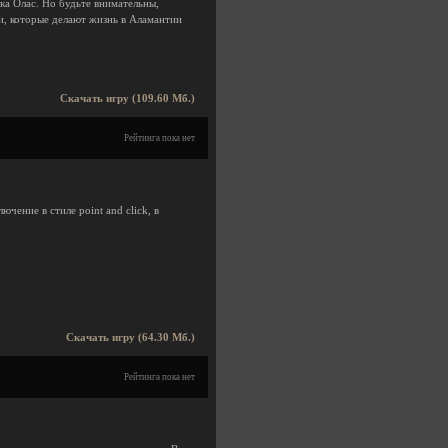
а Олас. Но будьте внимательны,
ки, которые делают жизнь в Аламантии
Скачать игру (109.60 Мб.)
Рейтинга пока нет
чение в стиле point and click, в
Скачать игру (64.30 Мб.)
Рейтинга пока нет