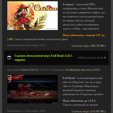
Catmaze
- сказочный RPG-
платформер в стиле Metroidvania
по мотивам славянских мифов, где
вы окажетесь в роли волшебницы
по имени Алеста, которой
предстоит найти потерянную
дорогу в Навь - мир мертвых!
Игра обновлена с версии 1.07 до
1.08.
Список изменений можно посмотреть
здесь
.
Комментариев: 8 | Просмотров: 18116
Скачать игру (280.78 Мб.)
Скачать бесплатную игру Evil Dead v2.0.5 -
Рейтинга пока нет | Баллы:
9
торрент
Игру добавил
Kusko [2563|32]
| 2022-11-13 (обновлено) |
Платформеры (вид сбоку) (3991)
Evil Dead
- отличный фанатский
side-scrolling beat 'em up в мире
Эша из Зловещих Мертвецов,
который надирает задницы
мертвецам на 10 крутых уровнях.
Игра обновлена до v2.0.5.
Список изменений не найден.
Комментариев: 2 | Просмотров: 4130
Скачать игру (156.90 Мб.)