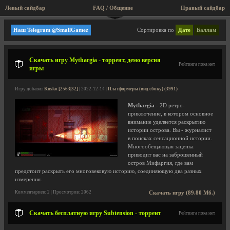
Левый сайдбар
FAQ / Общение
Правый сайдбар
Платформеры (вид сбоку)
Наш Telegram @SmallGamez
Сортировка по
Дате
Баллам
Скачать игру Mythargia - торрент, демо версия
Рейтинга пока нет
игры
Игру добавил
Kusko [2563|32]
| 2022-12-14 |
Платформеры (вид сбоку) (3991)
Mythargia
- 2D ретро-
приключение, в котором основное
внимание уделяется раскрытию
истории острова. Вы - журналист
в поисках сенсационной истории.
Многообещающая зацепка
приводит вас на заброшенный
остров Мифаргия, где вам
предстоит раскрыть его многовековую историю, соединяющую два разных
измерения.
Комментариев: 2 | Просмотров: 2062
Скачать игру (89.80 Мб.)
Скачать бесплатную игру Subtension - торрент
Рейтинга пока нет