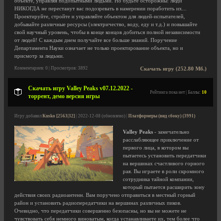
объекте, управляя подопытными людьми. Но будьте осторожны: люди
НИКОГДА не перестанут вас подозревать в намерении поработить их...
Проектируйте, стройте и управляйте объектом для людей-испытателей,
добывайте различные ресурсы (электричество, воду, еду и т.д.) и повышайте
свой научный уровень, чтобы в конце концов добиться полной независимости
от людей! С каждым днем получайте все больше знаний. Поручение
Департамента Науки означает не только проектирование объекта, но и
присмотр за людьми.
Комментариев: 0 | Просмотров: 3892
Скачать игру (252.80 Мб.)
Скачать игру Valley Peaks v07.12.2022 -
Рейтинга пока нет | Баллы:
10
торрент, демо версия игры
Игру добавил
Kusko [2563|32]
| 2022-12-08 (обновлено) |
Платформеры (вид сбоку) (3991)
Valley Peaks
- замечательно
расслабляющее приключение от
первого лица, в котором вы
пытаетесь установить передатчики
на вершинах счастливого горного
рая. Вы играете в роли скромного
сотрудника тайной компании,
который пытается расширить зону
действия своих радиоантенн. Вам поручено отправиться в местный горный
район и установить радиопередатчики на вершинах различных пиков.
Очевидно, что передатчики совершенно безопасны, но вы не можете не
чувствовать себя немного виноватым, когда устанавливаете их, тем более что