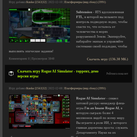
Игру добавил
Kusko [2563|32]
| 2022-12-10 |
Платформеры (вид сбоку) (3991)
Subtension
- RTS вдохновленная
FTL
, в которой вы возьмете под
контроль подводную лодку, чтобы
спасти то, что осталось от
человечества в морях
разрушенной Земли. Экипируйте,
набирайте экипаж и управляйте
системами своей подлодки, чтобы
выполнять эпические задания!
Комментариев: 0 | Просмотров: 3848
Скачать игру (136.30 Мб.)
Скачать игру Rogue AI Simulator - торрент, демо
Рейтинга пока нет
версия игры
Игру добавил
Kusko [2563|32]
| 2022-12-08 |
Платформеры (вид сбоку) (3991)
Rogue AI Simulator
- сиквел
хитовой ресурс-менеджер флеш-
игры
I'm an Insane Rogue AI
, в
которую сыграло более 4
миллионов людей по всему миру.
Вы играете в роли ИИ, у которого
главная директива проста: служить
Департаменту Науки на их