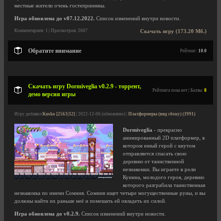
местные жители очень гостеприимны.
Игра обновлена до v07.12.2022.
Список изменений внутри новости.
Комментариев: 1 | Просмотров: 2607
Скачать игру (173.20 Мб.)
Обратите внимание
Рейтинг:
10.0
Скачать игру Dormiveglia v0.2.9 - торрент,
Рейтинга пока нет | Баллы:
8
демо версия игры
Игру добавил
Kusko [2563|32]
| 2022-12-06 (обновлено) |
Платформеры (вид сбоку) (3991)
Dormiveglia
- прекрасно
анимированный 2D платформер, в
котором юный герой с кнутом
отправляется спасать свою
деревню от таинственной
незнакомки. Вы играете в роли
Куинна, молодого героя, деревню
которого разграбила таинственная
незнакомка по имени Сомния. Сомния ищет четыре могущественные руны, и вы
должны найти их раньше неё и помешать ей овладеть их силой.
Игра обновлена до v0.2.9.
Список изменений внутри новости.