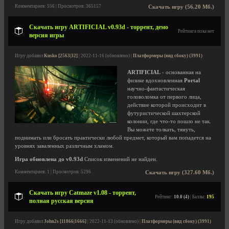
Комментариев: 556 | Просмотров: 365157
Скачать игру (56.20 Мб.)
Скачать игру ARTIFICIAL v0.93d - торрент, демо
Рейтинга пока нет
версия игры
Игру добавил
Kusko [2563|32]
| 2022-11-16 (обновлено) |
Платформеры (вид сбоку) (3991)
ARTIFICIAL
- основанная на
физике вдохновленная
Portal
научно-фантастическая
головоломка от первого лица,
действие которой происходит в
футуристической шахтерской
колонии, где что-то пошло не так.
Вы можете толкать, тянуть,
поднимать или бросать практически любой предмет, который вам попадется на
уровнях заваленных различным хламом.
Игра обновлена до v0.93d
Список изменений не найден.
Комментариев: 1 | Просмотров: 5296
Скачать игру (327.60 Мб.)
Скачать игру Catmaze v1.08 - торрент,
Рейтинг:
10.0 (4)
| Баллы:
195
полная русская версия
Игру добавил
John2s [11866|1666]
| 2022-11-13 (обновлено) |
Платформеры (вид сбоку) (3991)