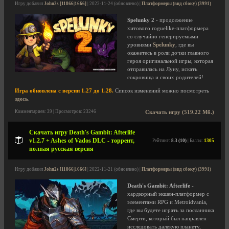
Игру добавил
John2s [11866|1666]
| 2022-11-24 (обновлено) |
Платформеры (вид сбоку) (3991)
Spelunky 2
- продолжение
хитового roguelike-платформера
со случайно генерируемыми
уровнями
Spelunky
, где вы
окажетесь в роли дочки главного
героя оригинальной игры, которая
отправилась на Луну, искать
сокровища и своих родителей!
Игра обновлена с версии 1.27 до 1.28.
Список изменений можно посмотреть
здесь
.
Комментариев: 39 | Просмотров: 23246
Скачать игру (519.22 Мб.)
Скачать игру Death's Gambit: Afterlife
v1.2.7 + Ashes of Vados DLC - торрент,
Рейтинг:
8.3 (10)
| Баллы:
1305
полная русская версия
Игру добавил
John2s [11866|1666]
| 2022-11-21 (обновлено) |
Платформеры (вид сбоку) (3991)
Death's Gambit: Afterlife
-
хардкорный экшен-платформер с
элементами RPG и Metroidvania,
где вы будете играть за посланника
Смерти, который был направлен
исследовать далекую планету,