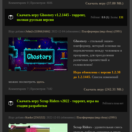
Комментариев: 0 | Просмотров: 4606
Скачать игру (37.80 Мб.)
Скачать игру Ghostory v1.2.1445 - торрент,
Рейтинг:
8.0 (1)
| Баллы:
131
полная русская версия
Игру добавил
John2s [11866|1666]
| 2022-12-04 (обновлено) |
Платформеры (вид сбоку) (3991)
Ghostory
- стильный экшен-
платформер, который основан на
переключении между человеком и
призраком, для преодоления
различных препятствий и
головоломок!
Игра обновлена с версии 1.2.38
до 1.2.1445.
Список изменений
можно посмотреть
здесь
.
Комментариев: 7 | Просмотров: 7182
Скачать игру (242.31 Мб.)
Скачать игру Scrap Riders v2022 - торрент, игра на
Рейтинга пока нет
стадии разработки
Игру добавил
Kusko [2563|32]
| 2022-12-01 (обновлено) |
Платформеры (вид сбоку) (3991)
Scrap Riders
- удивительная смесь
старых-добрых адвенчур в стиле