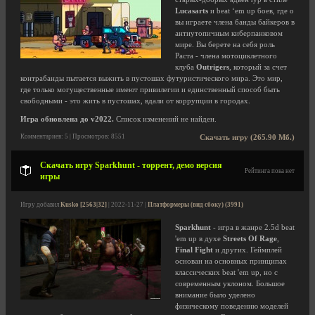
Lucasarts
и beat ‘em up боев, где о
вы играете члена банды байкеров в
антиутопичным киберпанковом
мире. Вы берете на себя роль
Раста - члена мотоциклетного
клуба
Outrigers
, который за счет
контрабанды пытается выжить в пустошах футуристического мира. Это мир,
где только могущественные имеют привилегии и единственный способ быть
свободными - это жить в пустошах, вдали от коррупции в городах.
Игра обновлена до v2022.
Список изменений не найден.
Комментариев: 5 | Просмотров: 8551
Скачать игру (265.90 Мб.)
Скачать игру Sparkhunt - торрент, демо версия
Рейтинга пока нет
игры
Игру добавил
Kusko [2563|32]
| 2022-11-27 |
Платформеры (вид сбоку) (3991)
Sparkhunt
- игра в жанре 2.5d beat
'em up в духе
Streets Of Rage
,
Final Fight
и других. Геймплей
основан на основных принципах
классических beat 'em up, но с
современным уклоном. Большое
внимание было уделено
физическому поведению моделей