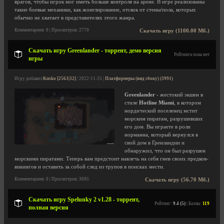
врагов, чтобы игрок мог иметь больше контроля на арене. В игре реализованы
такие боевые механики, как жонглирование, отскок от стены/пола, которых
обычно не хватает в представителях этого жанра.
Комментариев: 0 | Просмотров: 2770
Скачать игру (1100.00 Мб.)
Скачать игру Greenlander - торрент, демо версия
Рейтинга пока нет
игры
Игру добавил
Kusko [2563|32]
| 2022-11-25 |
Платформеры (вид сбоку) (3991)
Greenlander
- жестокий экшен в
стиле
Hotline Miami
, в котором
нордический поселенец мстит
морским пиратам, разрушивших
его дом. Вы играете в роли
норманна, который вернулся в
свой дом в Гренландии и
обнаружил, что он был разрушен
морскими пиратами. Теперь вам предстоит навлечь на себя гнев своих предков-
викингов и оставить за собой след из трупов в поисках мести.
Комментариев: 0 | Просмотров: 3695
Скачать игру (56.70 Мб.)
Скачать игру Spelunky 2 v1.28 - торрент,
Рейтинг:
9.4 (5)
| Баллы:
119
полная версия