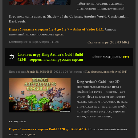
набитую монстрами, рыцарями,
опасностями и приключениями!
Игра похожа на смесь из
Shadow of the Colossus
,
Another World
,
Castlevania
и
Dark Souls
.
Игра обновлена с версии 1.2.4 до 1.2.7 + Ashes of Vados DLC.
Список
изменений можно посмотреть
здесь
.
Комментариев: 41 | Просмотров: 111909
Скачать игру (605.03 Мб.)
Скачать игру King Arthur's Gold [Build
Рейтинг:
9.2 (83)
| Баллы:
1099
4234] - торрент, полная русская версия
Игру добавил
John2s [11866|1666]
| 2022-11-20 (обновлено) |
Платформеры (вид сбоку) (3991)
King Arthur's Gold
– это 2D
многопользовательская игра с
графикой в ретро - пиксель - арт
стиле. Игра позволяет не просто
махать клинком и стрелять из лука,
уничтожая друг друга или зомби,
но и добывать ресурсы, строить
замки, стены, лестницы,
катапульты...
Игра обновлена с версии Build 3320 до Build 4234.
Список изменений можно
посмотреть
здесь
.