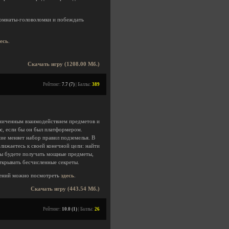
комнаты-головоломки и побеждать
десь
.
Скачать игру (1208.00 Мб.)
Рейтинг:
7.7 (7)
| Баллы:
389
аниченным взаимодействием предметов и
ac
, если бы он был платформером.
ие меняет набор правил подземелья. В
ближаетесь к своей конечной цели: найти
 вы будете получать мощные предметы,
ткрывать бесчисленные секреты.
ений можно посмотреть
здесь
.
Скачать игру (443.54 Мб.)
Рейтинг:
10.0 (1)
| Баллы:
26