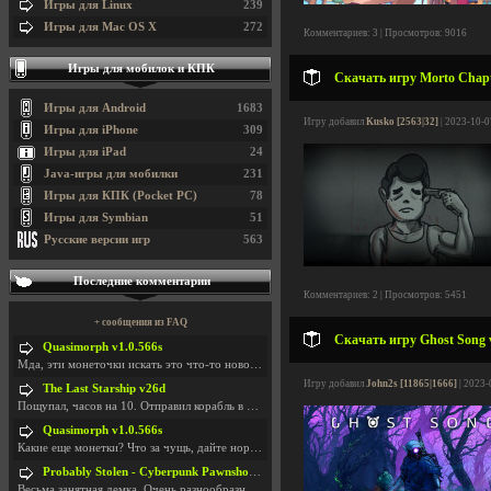
Игры для Linux
239
Игры для Mac OS X
272
Комментариев: 3 | Просмотров: 9016
Игры для мобилок и КПК
Скачать игру Morto Chapte
Игры для Android
1683
Игру добавил
Kusko [2563|32]
| 2023-10-0
Игры для iPhone
309
Игры для iPad
24
Java-игры для мобилки
231
Игры для КПК (Pocket PC)
78
Игры для Symbian
51
Русские версии игр
563
Последние комментарии
Комментариев: 2 | Просмотров: 5451
+ сообщения из FAQ
Скачать игру Ghost Song v
Quasimorph v1.0.566s
Мда, эти монеточки искать это что-то новое в сфере
Игру добавил
John2s [11865|1666]
| 2023-
The Last Starship v26d
Пощупал, часов на 10. Отправил корабль в другую Га
Quasimorph v1.0.566s
Какие еще монетки? Что за чущь, дайте нормально ск
Probably Stolen - Cyberpunk Pawnshop Simulator v048c [Playtest]
Весьма занятная демка. Очень разнообразные механик