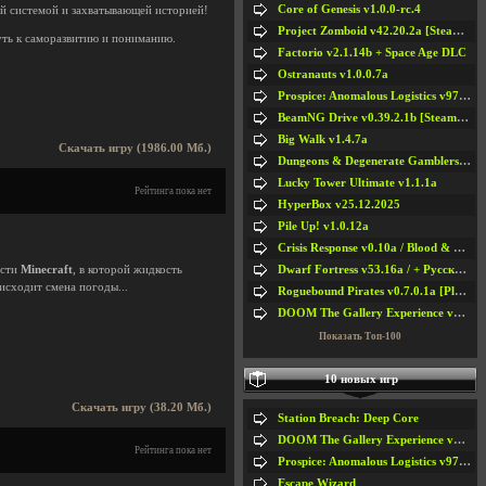
Core of Genesis v1.0.0-rc.4
й системой и захватывающей историей!
Project Zomboid v42.20.2a [Steam Early Access]
уть к саморазвитию и пониманию.
Factorio v2.1.14b + Space Age DLC
Ostranauts v1.0.0.7a
Prospice: Anomalous Logistics v97 [Playtest]
BeamNG Drive v0.39.2.1b [Steam Early Access]
Big Walk v1.4.7a
Скачать игру (1986.00 Мб.)
Dungeons & Degenerate Gamblers v2.0.2a
Lucky Tower Ultimate v1.1.1a
Рейтинга пока нет
HyperBox v25.12.2025
Pile Up! v1.0.12a
Crisis Response v0.10a / Blood & Bullet
Dwarf Fortress v53.16a / + Русская Версия v50.12a
ости
Minecraft
, в которой жидкость
исходит смена погоды...
Roguebound Pirates v0.7.0.1a [Playtest]
DOOM The Gallery Experience v1.4.2
Показать Топ-100
10 новых игр
Скачать игру (38.20 Мб.)
Station Breach: Deep Core
DOOM The Gallery Experience v1.4.2
Рейтинга пока нет
Prospice: Anomalous Logistics v97 [Playtest]
Escape Wizard