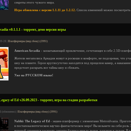
секреты этого чужого мира.
Игра обновлена с версии 1.1.11 до 1.2.12.
Список изменений можно посмотрет
adia v0.1.1.1 - торрент, демо версия игры
09-28 |
Платформеры (вид сбоку) (3991)
American Arcadia
- захватывающий приключение, сочетающее в себе 2.5D-платфо
Жители мегаполиса Аркадия живут в роскоши и комфорте, не подозревая, что уч
шоу на планете. Герои круглосуточно находятся под прицелом камер, а наказание
предстоит раскрыть все тайны шоу и сбежать.
Уже на РУССКОМ языке!
egacy of Ed v26.09.2023 - торрент, игра на стадии разработки
6 (обновлено) |
Платформеры (вид сбоку) (3991)
Nabhi: The Legacy of Ed
- экшен-платформер с элементами Metroidvania. Приго
в постапокалиптическом научно-фантастическом мире! Вы возьмете на себя роль 
который стремится раскрыть секреты баланса между телом, разумом и духом. В 