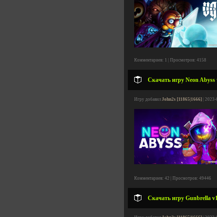
Комментариев: 1 | Просмотров: 4158
Скачать игру Neon Abyss v
Игру добавил
John2s [11865|1666]
| 2023-
Комментариев: 42 | Просмотров: 49446
Скачать игру Gunbrella v1