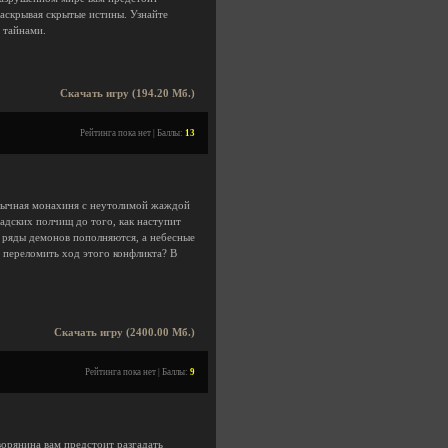
аскрывая скрытые истины. Узнайте
 тайнами.
Скачать игру (194.20 Мб.)
Рейтинга пока нет | Баллы:
13
бычная монахиня с неутолимой жаждой
адских полчищ до того, как наступит
и ряды демонов пополняются, а небесные
 переломить ход этого конфликта? В
Скачать игру (2400.00 Мб.)
Рейтинга пока нет | Баллы:
9
орянина вам предстоит разгадать