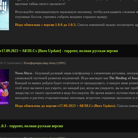
мрачные тайны своего прошлого!
Используйте инновационную зеркальную механику, чтобы разгадывать сложные 
огромных боссов, стремясь собрать воедино горькую правду.
Игра обновлена с версии 1.0.0 до 1.0.3.
Список изменений можно посмотреть
з
17.09.2023 + All DLCs [Buro Update] - торрент, полная русская версия
09-17 (обновлено) |
Платформеры (вид сбоку) (3991)
Neon Abyss
- безумный ролевый экшн-платформер с элементами рогалика, неогр
уникальной системой развития подземелий. Игра выглядит как
The Binding of Isa
Каждый из ваших рейдов будет отличаться от предыдущего, и каждое ваше решен
этой игре вы много раз умрете, но каждый раз, когда вы умираете, вы на шаг при
лекарство от своего проклятия в виде бессмертия. Во время вашего путешествия
находить и растить очаровательных питомцев, встречать странных прохожих и о
Игра обновлена до версии v17.09.2023 + All DLCs (Buro Update).
Список измен
.0.3 - торрент, полная русская версия