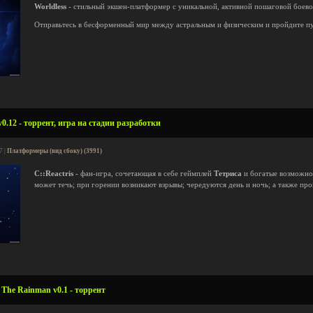
Worldless
- стильный экшен-платформер с уникальной, активной пошаговой боево
Отправьтесь в бесформенный мир между астральным и физическим и пройдите п
v0.12 - торрент, игра на стадии разработки
7 |
Платформеры (вид сбоку) (3991)
C::Reactris
- фан-игра, сочетающая в себе геймплей
Тетриса
и богатые возможн
может течь; при горении возникают взрывы; чередуются день и ночь; а также про
The Rainman v0.1 - торрент