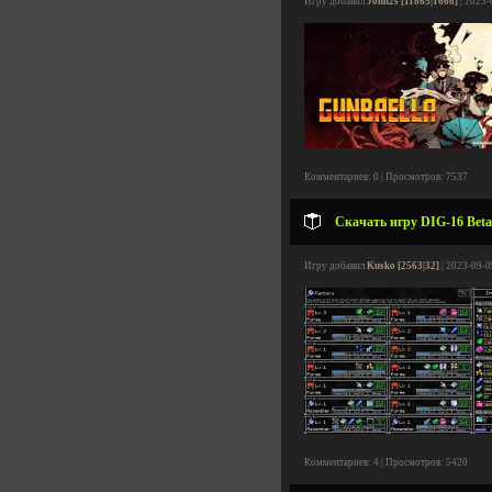
Игру добавил
John2s [11865|1666]
| 2023-
Комментариев: 0 | Просмотров: 7537
Скачать игру DIG-16 Beta 
Игру добавил
Kusko [2563|32]
| 2023-09-0
Комментариев: 4 | Просмотров: 5420