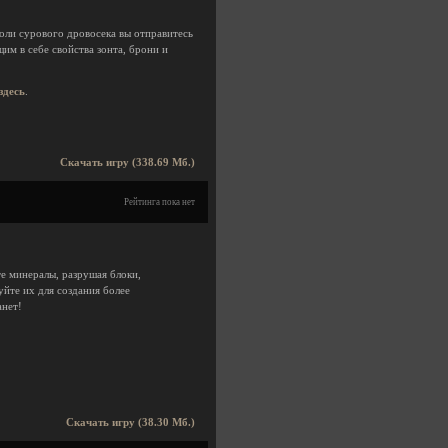
оли сурового дровосека вы отправитесь
м в себе свойства зонта, брони и
здесь
.
Скачать игру (338.69 Мб.)
Рейтинга пока нет
е минералы, разрушая блоки,
уйте их для создания более
анет!
Скачать игру (38.30 Мб.)