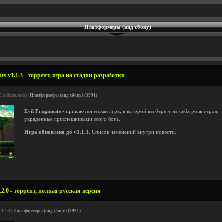
Платформеры (вид сбоку)
ts v1.1.3 - торрент, игра на стадии разработки
3 (обновлено) |
Платформеры (вид сбоку) (3991)
Evil Fragments
- приключенческая игра, в которой вы берете на себя роль героя,
украденные приспешниками злого бога.
Игра обновлена до v1.1.3.
Список изменений внутри новости.
.2.0 - торрент, полная русская версия
11-23 |
Платформеры (вид сбоку) (3991)