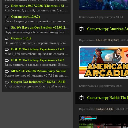
Deltarune v29.07.2026 [Chapters 1-5] / + RUS [Chapters 1-5]
Я либо тупой, умный, или опять тупой, но, вроде я
Ostranauts v1.0.0.7a
Комментариев: 6 | Просмотров: 13951
Свежий перевод с инструкцией по установкеhttps://g
Sir, We Have an Orc Problem v05.08.2026
Скачать игру American Arc
Пару недель назад я бомбил по поводу изменения мин
Granny 3 v1.2
Игру добавил
John2s [11865|1666]
| 2023-
Обновите до последней версии, пожалуйста
DOOM The Gallery Experience v1.4.2
Mihail_666 сказал:Блин, прикольно сделали с монетк
DOOM The Gallery Experience v1.4.2
Блин, прикольно сделали с монетками. Вернулся в св
MENACE v0.7.8b [Steam Early Access]
Вышло крупное обновление v0.7.11 прошу обновить
Oxygen Not Included v744825a + All DLC
Комментариев: 0 | Просмотров: 1950
А где скачать старую версию игры? А то на новой но
Скачать игру Nabhi: The L
Игру добавил
Kusko [2563|32]
| 2023-09-2