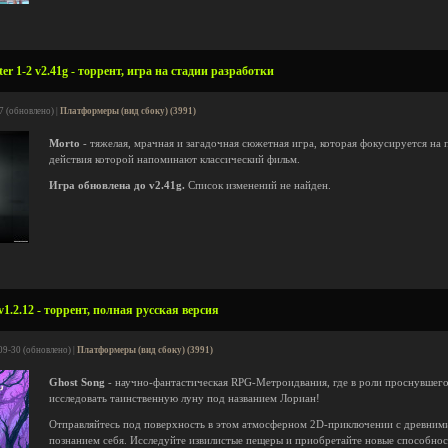
r 1-2 v2.41g - торрент, игра на стадии разработки
7 (обновлено) |
Платформеры (вид сбоку) (3991)
Morto
- тяжелая, мрачная и загадочная сюжетная игра, которая фокусируется на
действия которой напоминают классический фильм.
Игра обновлена до v2.41g.
Список изменений не найден.
1.2.12 - торрент, полная русская версия
09-30 (обновлено) |
Платформеры (вид сбоку) (3991)
Ghost Song
- научно-фантастическая RPG-Метроидвания, где в роли проснувшег
исследовать таинственную луну под названием Лориан!
Отправляйтесь под поверхность в этом атмосферном 2D-приключении с древним
познанием себя. Исследуйте извилистые пещеры и приобретайте новые способнос