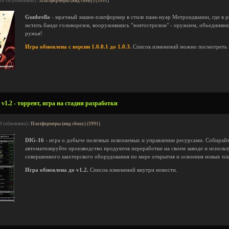
09-16 (обновлено) |
Платформеры (вид сбоку) (3991)
Gunbrella
- мрачный экшен-платформер в стиле панк-нуар Метроидвании, где в р
мстить банде головорезов, вооружившись "зонтострелом" - оружием, объединяющи
ружья!
Игра обновлена с версии 1.0.0.1 до 1.0.3.
Список изменений можно посмотреть
v1.2 - торрент, игра на стадии разработки
9 (обновлено) |
Платформеры (вид сбоку) (3991)
DIG-16
- игра о добыче полезных ископаемых и управлении ресурсами. Собирайт
автоматизируйте производство продуктов переработки на своем заводе и использ
совершенного шахтерского оборудования по мере открытия и освоения новых пл
Игра обновлена до v1.2.
Список изменений внутри новости.