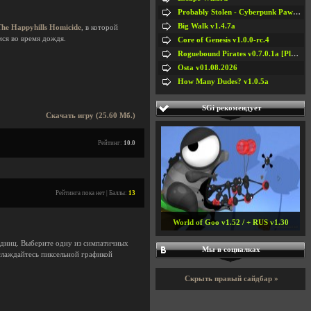
Probably Stolen - Cyberpunk Pawnshop Simulator v048c [Playtest]
Big Walk v1.4.7a
The Happyhills Homicide
, в которой
ся во время дождя.
Core of Genesis v1.0.0-rc.4
Roguebound Pirates v0.7.0.1a [Playtest]
Osta v01.08.2026
How Many Dudes? v1.0.5a
SGi рекомендует
Скачать игру (25.60 Мб.)
Рейтинг:
10.0
Рейтинга пока нет | Баллы:
13
World of Goo v1.52 / + RUS v1.30
задниц. Выберите одну из симпатичных
Мы в социалках
слаждайтесь пиксельной графикой
Скрыть правый сайдбар »