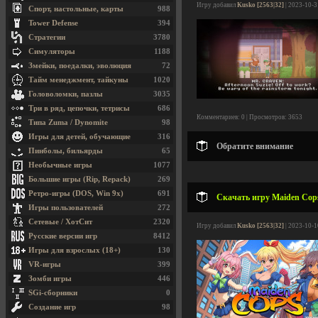
Игру добавил
Kusko [2563|32]
| 2023-10-3
Спорт, настольные, карты
988
Tower Defense
394
Стратегии
3780
Симуляторы
1188
Змейки, поедалки, эволюция
72
Тайм менеджмент, тайкуны
1020
Головоломки, пазлы
3035
Три в ряд, цепочки, тетрисы
686
Комментариев: 0 | Просмотров: 3653
Типа Zuma / Dynomite
98
Игры для детей, обучающие
316
Обратите внимание
Пинболы, бильярды
65
Необычные игры
1077
Большие игры (Rip, Repack)
269
Ретро-игры (DOS, Win 9x)
691
Скачать игру Maiden Cops 
Игры пользователей
272
Сетевые / ХотСит
2320
Игру добавил
Kusko [2563|32]
| 2023-10-1
Русские версии игр
8412
Игры для взрослых (18+)
130
VR-игры
399
Зомби игры
446
SGi-сборники
0
Создание игр
98