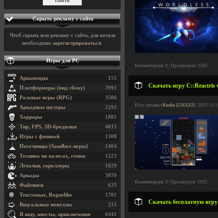
Скрыть рекламу с сайта
Чтоб скрыть всю рекламу с сайта, для начала
необходимо
зарегистрироваться
.
Игры для PC
Комментариев: 0 | Просмотров: 3584
Арканоиды
155
Скачать игру C::Reactris 
Платформеры (вид сбоку)
3991
Ролевые игры (RPG)
3506
Игру добавил
Kusko [2563|32]
| 2023-11-1
Аркадные шутеры
2292
Хорроры
1885
Тир, FPS, 3D-бродилки
4015
Игры с физикой
1308
Песочницы (Sandbox-игры)
1404
Техника на колесах, гонки
1223
Леталки, скроллеры
1029
Аркады
3070
Комментариев: 3 | Просмотров: 1933
Файтинги
625
Текстовые, Roguelike
1701
Скачать бесплатную игру 
Визуальные новеллы
215
Я ищу, квесты, приключения
6441