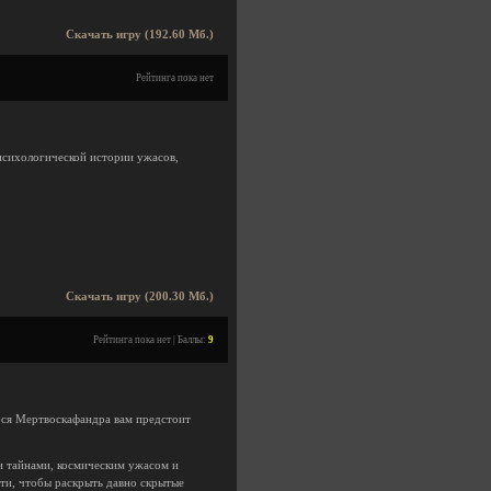
Скачать игру (192.60 Мб.)
Рейтинга пока нет
 психологической истории ужасов,
Скачать игру (200.30 Мб.)
Рейтинга пока нет | Баллы:
9
ося Мертвоскафандра вам предстоит
и тайнами, космическим ужасом и
ти, чтобы раскрыть давно скрытые