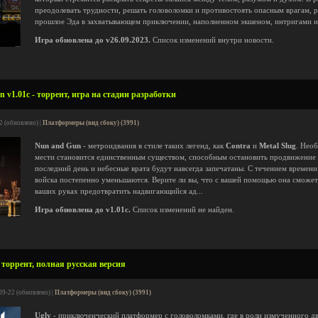
преодолевать трудности, решать головоломки и противостоять опасным врагам, р
прошлое Эда в захватывающем приключении, наполненном экшеном, интригами и
Игра обновлена до v26.09.2023.
Список изменений внутри новости.
 v1.01c - торрент, игра на стадии разработки
2 (обновлено) |
Платформеры (вид сбоку) (3991)
Nun and Gun
- метроидвания в стиле таких легенд, как
Contra
и
Metal Slug
. Нео
мести становится единственным существом, способным остановить продвижение 
последний день и небесные врата будут навсегда запечатаны. С течением времен
войска постепенно уменьшаются. Верите ли вы, что с вашей помощью она сможет
ваших руках предотвратить надвигающийся ад...
Игра обновлена до v1.01c.
Список изменений не найден.
- торрент, полная русская версия
09-22 (обновлено) |
Платформеры (вид сбоку) (3991)
Ugly
- приключенческий платформер с головоломками, где в роли измученного дв