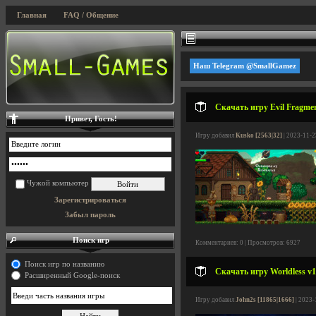
Главная
FAQ / Общение
Наш Telegram @SmallGamez
Скачать игру Evil Fragmen
Привет, Гость!
Игру добавил
Kusko [2563|32]
| 2023-11-2
Чужой компьютер
Зарегистрироваться
Забыл пароль
Поиск игр
Комментариев: 0 | Просмотров: 6927
Поиск игр по названию
Скачать игру Worldless v1
Расширенный Google-поиск
Игру добавил
John2s [11865|1666]
| 2023-