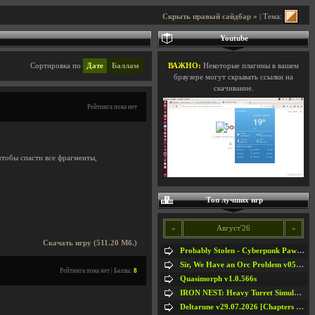
Скрыть правый сайдбар »
| Тема:
Youtube
Сортировка по
Дате
Баллам
ВАЖНО:
Некоторые плагины в вашем
браузере могут скрывать ссылки на
скачивание.
Рейтинга пока нет
 чтобы спасти все фрагменты,
Топ лучших игр
«
Август'26
»
Скачать игру (511.20 Мб.)
Probably Stolen - Cyberpunk Pawnshop Simulator v048c [Playtest]
Sir, We Have an Orc Problem v05.08.2026
Рейтинга пока нет | Баллы:
8
Quasimorph v1.0.566s
IRON NEST: Heavy Turret Simulator v1.0a
Deltarune v29.07.2026 [Chapters 1-5] / + RUS [Chapters 1-5]