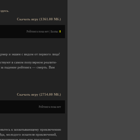
ь
здесь
.
Скачать игру (1361.00 Мб.)
Рейтинга пока нет | Баллы:
8
рмер и экшен с видом от первого лица!
аствуют в самом популярном реалити-
 за падение рейтинга — смерть. Вам
Скачать игру (2754.00 Мб.)
Рейтинга пока нет
товьтесь к захватывающему приключению
Эда, молодого искателя приключений,
разрушенном мире вам предстоит