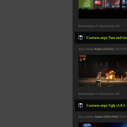
Комментариев: 0 | Просмотров: 2337
Скачать игру Nun and Gun
Игру добавил
Kusko [2563|32]
| 2023-09-2
Комментариев: 0 | Просмотров: 4967
Скачать игру Ugly v1.0.3 
Игру добавил
John2s [11865|1666]
| 2023-