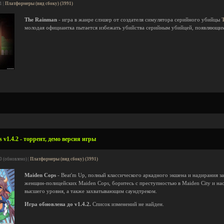
1 |
Платформеры (вид сбоку) (3991)
The Rainman
- игра в жанре слэшер от создателя симулятора серийного убийцы
молодая официантка пытается избежать убийства серийным убийцей, появляющим
v1.4.2 - торрент, демо версия игры
0 (обновлено) |
Платформеры (вид сбоку) (3991)
Maiden Cops
- Beat'm Up, полный классического аркадного экшена и надирания 
женщин-полицейских Maiden Cops, боритесь с преступностью в Maiden City и на
высшего уровня, а также захватывающим саундтреком.
Игра обновлена до v1.4.2.
Список изменений не найден.