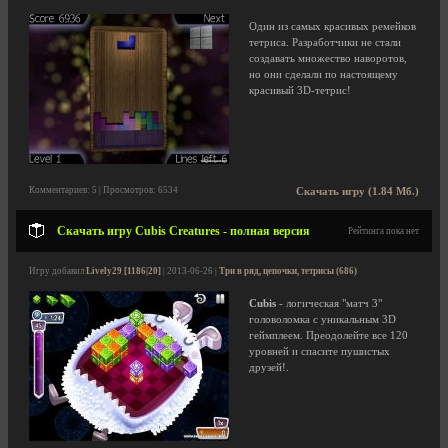
Один из самых красивых ремейков
тетриса. Разработчики не стали
создавать множество наворотов,
но они сделали по настоящему
красивый 3D-тетрис!
Комментариев: 5 | Просмотров: 6534
Скачать игру (1.84 Мб.)
Скачать игру Cubis Creatures - полная версия
Рейтинга пока нет
Игру добавил
Lively29 [1186|20]
| 2013-06-26 |
Три в ряд, цепочки, тетрисы (686)
Cubis
- логическая "матч 3"
головоломка с уникальным 3D
геймплеем. Преодолейте все 120
уровней и спасите пушистых
друзей!.