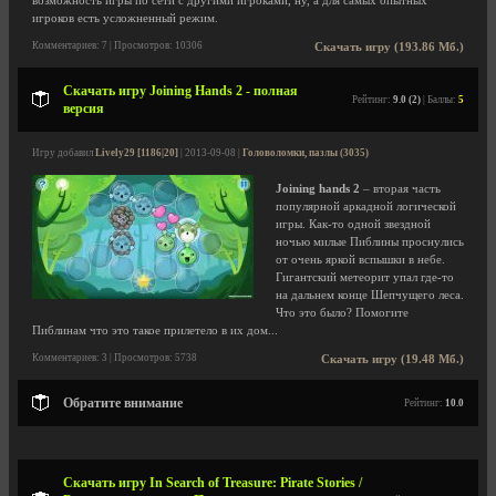
возможность игры по сети с другими игроками, ну, а для самых опытных
игроков есть усложненный режим.
Комментариев: 7 | Просмотров: 10306
Скачать игру (193.86 Мб.)
Скачать игру Joining Hands 2 - полная
Рейтинг:
9.0 (2)
| Баллы:
5
версия
Игру добавил
Lively29 [1186|20]
| 2013-09-08 |
Головоломки, пазлы (3035)
Joining hands 2
– вторая часть
популярной аркадной логической
игры. Как-то одной звездной
ночью милые Пиблины проснулись
от очень яркой вспышки в небе.
Гигантский метеорит упал где-то
на дальнем конце Шепчущего леса.
Что это было? Помогите
Пиблинам что это такое прилетело в их дом...
Комментариев: 3 | Просмотров: 5738
Скачать игру (19.48 Мб.)
Обратите внимание
Рейтинг:
10.0
Скачать игру In Search of Treasure: Pirate Stories /