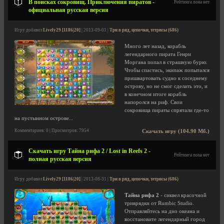
В поисках сокровищ. Приключения пиратов -
Рейтинга пока нет
официальная русская версия
Игру добавил
Lively29 [1186|20]
| 2013-09-01 |
Три в ряд, цепочки, тетрисы (686)
Много лет назад, корабль
легендарного пирата Генри
Моргана попал в страшную бурю.
Чтобы спастись, экипаж попытался
пришвартовать судно к соседнему
острову, но не смог сделать это, и
в конечном итоге корабль
напоролся на риф. Свои
сокровища пираты спрятали где-то
на пустынном острове...
Комментариев: 0 | Просмотров: 7954
Скачать игру (104.90 Мб.)
Скачать игру Тайна рифа 2 / Lost in Reefs 2 -
Рейтинга пока нет
полная русская версия
Игру добавил
Lively29 [1186|20]
| 2013-08-31 |
Три в ряд, цепочки, тетрисы (686)
Тайна рифа 2
- сиквел красочной
триврядки от Rumbic Studio.
Отправляйтесь на дно океана и
восстановите легендарный город