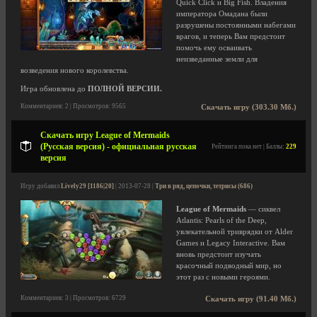
Quick Click и Big Fish. Владения
императора Омадана были
разрушены постоянными набегами
врагов, и теперь Вам предстоит
помочь ему осваивать
неизведанные земли для
возведения нового королевства.
Игра обновлена до
ПОЛНОЙ ВЕРСИИ.
Комментариев: 2 | Просмотров: 9565
Скачать игру (303.30 Мб.)
Скачать игру League of Mermaids
(Русская версия) - официальная русская
Рейтинга пока нет | Баллы:
229
версия
Игру добавил
Lively29 [1186|20]
| 2013-07-28 |
Три в ряд, цепочки, тетрисы (686)
League of Mermaids
— сиквел
Atlantis: Pearls of the Deep,
увлекательной триврядки от Alder
Games и Legacy Interactive. Вам
вновь предстоит изучать
красочный подводный мир, но
этот раз с новыми героями.
Комментариев: 3 | Просмотров: 6729
Скачать игру (91.40 Мб.)