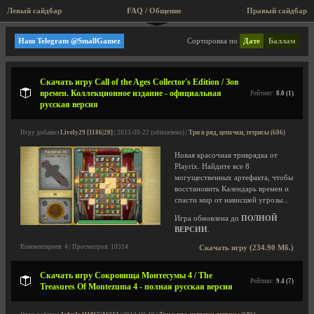
Левый сайдбар
FAQ / Общение
Пра
Три в ряд, цепочки, тетрисы
Наш Telegram @SmallGamez
Сортировка по
Дате
Баллам
Скачать игру Call of the Ages Collector's Edition / Зов
времен. Коллекционное издание - официальная
Рейтинг:
8.0 (1)
русская версия
Игру добавил
Lively29 [1186|20]
| 2013-09-22 (обновлено) |
Три в ряд, цепочки, тетрисы (686)
Новая красочная триврядка от
Playrix. Найдите все 8
могущественных артефакта, чтобы
восстановить Календарь времен и
спасти мир от нависшей угрозы...
Игра обновлена до
ПОЛНОЙ
ВЕРСИИ
.
Комментариев: 4 | Просмотров: 10314
Скачать игру (234.90 Мб.)
Скачать игру Сокровища Монтесумы 4 / The
Рейтинг:
9.4 (7)
Treasures Of Montezuma 4 - полная русская версия