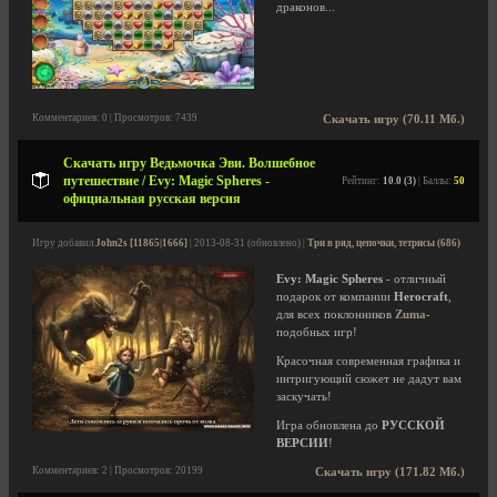
драконов...
Комментариев: 0 | Просмотров: 7439
Скачать игру (70.11 Мб.)
Скачать игру Ведьмочка Эви. Волшебное
путешествие / Evy: Magic Spheres -
Рейтинг:
10.0 (3)
| Баллы:
50
официальная русская версия
Игру добавил
John2s [11865|1666]
| 2013-08-31 (обновлено) |
Три в ряд, цепочки, тетрисы (686)
Evy: Magic Spheres
- отличный
подарок от компании
Herocraft
,
для всех поклонников
Zuma
-
подобных игр!
Красочная современная графика и
интригующий сюжет не дадут вам
заскучать!
Игра обновлена до
РУССКОЙ
ВЕРСИИ
!
Комментариев: 2 | Просмотров: 20199
Скачать игру (171.82 Мб.)