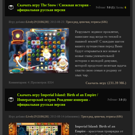
Скачать игру The Snow / Снежная история -
Рейтинг:
9.0 (1)
| Баллы:
6
официальная русская версия
Игру добавил
Lively29 [1186|20]
| 2013-08-23 |
Три в ряд, цепочки, тетрисы (686)
Разрушьте ледяное проклятие,
нависшее над когда-то теплой и
пышной землей! С каждым шагом
вашего путешествия перед Вами
будут открываться все новые и
новые главы увлекательной
истории о молодой девушки,
которой предстоит нелегкая задача
спасти свою семью и родину от
злых чар.
Комментариев: 4 | Просмотров: 8354
Скачать игру (231.39 Мб.)
Скачать игру Imperial Island: Birth of an Empire /
Императорский остров. Рождение империи -
Рейтинг:
3.0 (1)
официальная русская версия
Игру добавил
Lively29 [1186|20]
| 2013-08-14 (обновлено) |
Три в ряд, цепочки, тетрисы (686)
Imperial Island: Birth of an
Empire
- красочная триврядка от