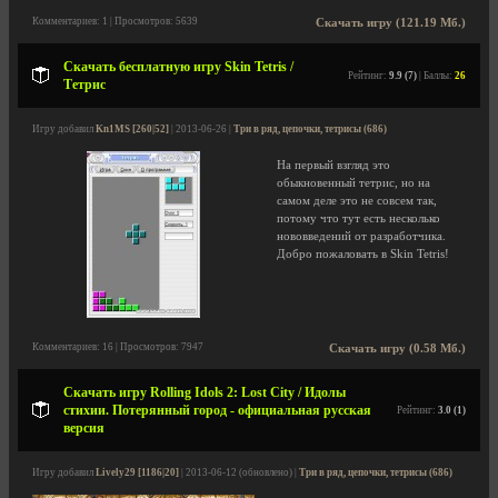
Комментариев: 1 | Просмотров: 5639
Скачать игру (121.19 Мб.)
Скачать бесплатную игру Skin Tetris /
Рейтинг:
9.9 (7)
| Баллы:
26
Тетрис
Игру добавил
Kn1MS [260|52]
| 2013-06-26 |
Три в ряд, цепочки, тетрисы (686)
На первый взгляд это
обыкновенный тетрис, но на
самом деле это не совсем так,
потому что тут есть несколько
нововведений от разработчика.
Добро пожаловать в Skin Tetris!
Комментариев: 16 | Просмотров: 7947
Скачать игру (0.58 Мб.)
Скачать игру Rolling Idols 2: Lost City / Идолы
стихии. Потерянный город - официальная русская
Рейтинг:
3.0 (1)
версия
Игру добавил
Lively29 [1186|20]
| 2013-06-12 (обновлено) |
Три в ряд, цепочки, тетрисы (686)