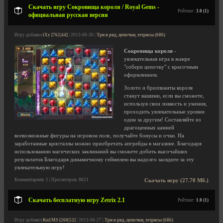
Скачать игру Сокровища короля / Royal Gems -
Рейтинг:
3.0 (1)
официальная русская версия
Игру добавил
iXy [762|44]
| 2013-06-30 |
Три в ряд, цепочки, тетрисы (686)
Сокровища короля
-
увлекательная игра в жанре
"собери цепочку" с красочным
оформлением.
Золото и бриллианты короля
станут вашими, если вы сможете,
используя свои ловкость и умения,
проходить увлекательные уровни
один за другим! Составляйте из
драгоценных камней
всевозможные фигуры на игровом поле, получайте бонусы и очки. На
заработанные кристаллы можно приобретать апгрейды в магазине. Благодаря
использованию магических заклинаний вы сможете добить высочайших
результатов Благодаря динамичному геймплею вы надолго засядите за эту
увлекательную игру!
Комментариев: 1 | Просмотров: 8621
Скачать игру (27.70 Мб.)
Скачать бесплатную игру Zetrix 2.1
Рейтинг:
1.0 (1)
Игру добавил
Kn1MS [260|52]
| 2013-06-27 |
Три в ряд, цепочки, тетрисы (686)