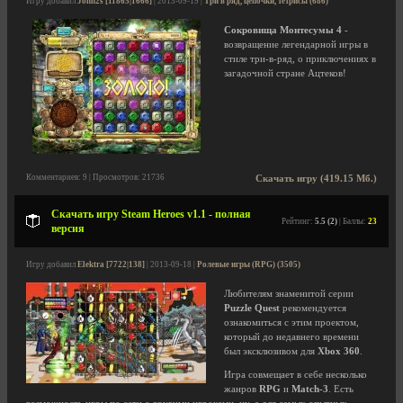
Игру добавил
John2s [11865|1666]
| 2013-09-19 |
Три в ряд, цепочки, тетрисы (686)
Сокровища Монтесумы 4
-
возвращение легендарной игры в
стиле три-в-ряд, о приключениях в
загадочной стране Ацтеков!
Комментариев: 9 | Просмотров: 21736
Скачать игру (419.15 Мб.)
Скачать игру Steam Heroes v1.1 - полная
Рейтинг:
5.5 (2)
| Баллы:
23
версия
Игру добавил
Elektra [7722|138]
| 2013-09-18 |
Ролевые игры (RPG) (3505)
Любителям знаменитой серии
Puzzle Quest
рекомендуется
ознакомиться с этим проектом,
который до недавнего времени
был эксклюзивом для
Xbox 360
.
Игра совмещает в себе несколько
жанров
RPG
и
Match-3
. Есть