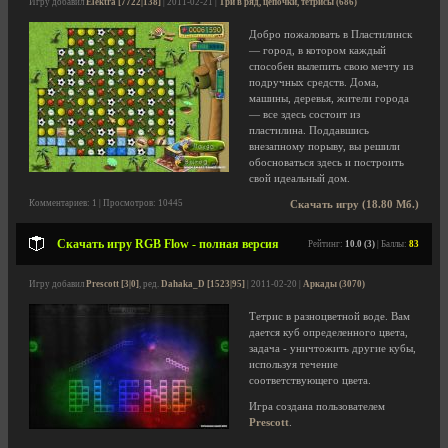
Игру добавил
Elektra [7722|138]
| 2011-02-21 |
Три в ряд, цепочки, тетрисы (686)
Добро пожаловать в Пластилинск
— город, в котором каждый
способен вылепить свою мечту из
подручных средств. Дома,
машины, деревья, жители города
— все здесь состоит из
пластилина. Поддавшись
внезапному порыву, вы решили
обосноваться здесь и построить
свой идеальный дом.
Комментариев: 1 | Просмотров: 10445
Скачать игру (18.80 Мб.)
Скачать игру RGB Flow - полная версия
Рейтинг:
10.0 (3)
| Баллы:
83
Игру добавил
Prescott [3|0]
, ред.
Dahaka_D [1523|95]
| 2011-02-20 |
Аркады (3070)
Тетрис в разноцветной воде. Вам
дается куб определенного цвета,
задача - уничтожить другие кубы,
используя течение
соответствующего цвета.
Игра создана пользователем
Prescott
.