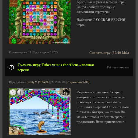
Красочная и увлекательная игра
жанра «собери тройку» с
элементами стратегии.
Добавлена
РУССКАЯ ВЕРСИЯ
игры.
Комментариев: 11 | Просмотров: 12255
Скачать игру (39.40 Мб.)
Скачать игру Tuber versus the Aliens - полная
Рейтинга пока нет
версия
Игру добавил
Lively29 [1186|20]
| 2011-02-08 |
Стратегии (3780)
Разрушьте солнечные батареи,
которые вторгшиеся пришельцы
используют в качестве своего
источника энергии! Очистите поле
битвы так быстро, как только Вы
можете, чтобы победить врага и
продолжить Ваше приключение.