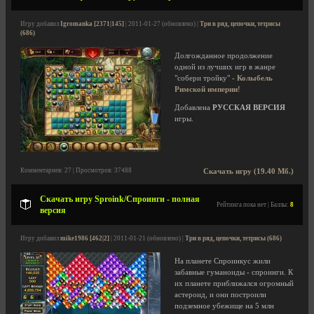
Игру добавил
Igromanka [2371|145]
| 2011-01-27 (обновлено) |
Три в ряд, цепочки, тетрисы
(686)
Долгожданное продолжение
одной из лучших игр в жанре
"собери тройку" -
Колыбель
Римской империи
!
Добавлена
РУССКАЯ ВЕРСИЯ
игры.
Комментариев: 27 | Просмотров: 37488
Скачать игру (19.40 Мб.)
Скачать игру Sproink/Спроинги - полная
Рейтинга пока нет | Баллы:
8
версия
Игру добавил
mike1986 [462|2]
| 2011-01-21 (обновлено) |
Три в ряд, цепочки, тетрисы (686)
На планете Спроинкус жили
забавные гуманоиды - спроинги. К
их планете приближался огромный
астероид, и они построили
подземное убежище на 5 млн