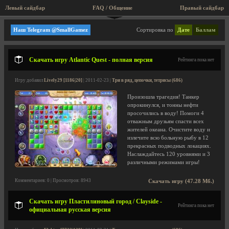
Левый сайдбар
FAQ / Общение
Правый сайдбар
Три в ряд, цепочки, тетрисы
Наш Telegram @SmallGamez
Сортировка по
Дате
Баллам
Скачать игру Atlantic Quest - полная версия
Рейтинга пока нет
Игру добавил
Lively29 [1186|20]
| 2011-02-23 |
Три в ряд, цепочки, тетрисы (686)
Произошла трагедия! Танкер
опрокинулся, и тонны нефти
просочились в воду! Помоги 4
отважным друзьям спасти всех
жителей океана. Очистите воду и
излечите всю больную рыбу в 12
прекрасных подводных локациях.
Наслаждайтесь 120 уровнями и 3
различными режимами игры!
Комментариев: 0 | Просмотров: 8943
Скачать игру (47.28 Мб.)
Скачать игру Пластилиновый город / Clayside -
Рейтинга пока нет
официальная русская версия