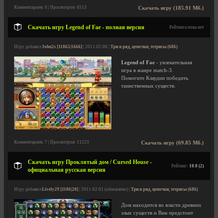
Комментариев: 0 | Просмотров: 6513
Скачать игру (185.91 Мб.)
Скачать игру Legend of Fae - полная версия
Рейтинга пока нет
Игру добавил
John2s [11865|1666]
| 2011-02-06 |
Три в ряд, цепочки, тетрисы (686)
Legend of Fae
- увлекательная
игра в жанре match-3.
Помогите Клаудии победить
таинственных существ.
Комментариев: 7 | Просмотров: 11223
Скачать игру (69.85 Мб.)
Скачать игру Проклятый дом / Cursed House -
Рейтинг:
10.0 (2)
официальная русская версия
Игру добавил
Lively29 [1186|20]
| 2011-02-01 (обновлено) |
Три в ряд, цепочки, тетрисы (686)
Дом находится во власти древних
злых существ и Вам предстоит