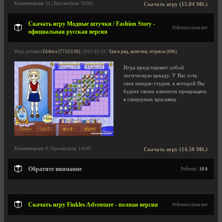
Комментариев: 11 | Просмотров: 10203
Скачать игру (15.84 Мб.)
Скачать игру Модные штучки / Fashion Story -
Рейтинга пока нет
официальная русская версия
Игру добавил
Elektra [7722|138]
| 2011-02-19 |
Три в ряд, цепочки, тетрисы (686)
Игра представляет собой
логическую аркаду. У Вас есть
своя имидж-студия, в которой Вы
будете своих клиенток превращать
в гламурных красавиц.
Комментариев: 0 | Просмотров: 14349
Скачать игру (14.50 Мб.)
Обратите внимание
Рейтинг:
10.0
Скачать игру Finkles Adventure - полная версия
Рейтинга пока нет