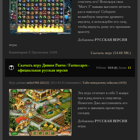
очистить его! Используя свои
"Матч 3" навыки выгоните нечисть
раз и навсегда! Соберите
волшебную энергию древнего
амулета, и используйте его силу,
чтобы вернуть дому его прежнюю
красоту.
Добавлена
РУССКАЯ ВЕРСИЯ
игры.
Комментариев: 9 | Просмотров: 15439
Скачать игру (54.60 Мб.)
Скачать игру Дивное Ранчо / Farmscapes -
Рейтинг:
10.0 (4)
| Баллы:
13
официальная русская версия
Игру добавил
mike1986 [462|2]
| 2011-02-01 (обновлено) |
Тайм менеджмент, тайкуны (1020)
Эта игра сочетает в себе 3 жанра:
три в ряд,поиск и симулятор.
Помогите Джо восстановить его
ранчо и завоевать прелестную
соседку.
Добавлена
РУССКАЯ ВЕРСИЯ
игры.