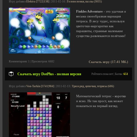
Игру добавил
Elektra [7722|138]
| 2011-02-16 |
Головоломки, пазлы (3035)
Finkles Adventure
- это удачная и
весьма своеобразная вариация
тетриса. В лесу чудес, используя
цветочки-маргаритки как
парашюты, странные маленькие
существа развлекаются полётами!
Комментариев: 1 | Просмотров: 6682
Скачать игру (17.41 Мб.)
Скачать игру DotPlus - полная версия
Рейтинга пока нет | Баллы:
651
Игру добавил
Von-Tarkin [3741|984]
| 2011-02-13 |
Три в ряд, цепочки, тетрисы (686)
Математический тетрис - коротко
и ясно. Не так прост, как может
показаться на первый взгляд.