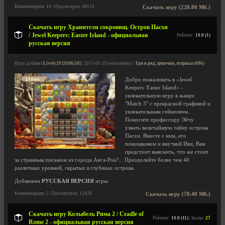
Комментариев: 14 | Просмотров: 49510
Скачать игру (228.80 Мб.)
Скачать игру Хранители сокровищ. Остров Пасхи
/ Jewel Keepers: Easter Island - официальная
Рейтинг:
10.0 (1)
русская версия
Игру добавил
Lively29 [1186|20]
| 2011-01-29 (обновлено) |
Три в ряд, цепочки, тетрисы (686)
Добро пожаловать в «Jewel
Keepers: Easter Island» -
увлекательную игру в жанре
"Match 3" с прекрасной графикой и
увлекательным геймплеем.
Помогите профессору Эйчу
узнать величайшую тайну острова
Пасхи. Вместе с ним, его
помощником и внучкой Иви, Вам
предстоит выяснить, что же стоит
за странным письмом из города Анга-Роа?... Преодолейте более чем 40
различных уровней, скрытых в глубинах острова.
Добавлена
РУССКАЯ ВЕРСИЯ
игры.
Комментариев: 5 | Просмотров: 11426
Скачать игру (70.40 Мб.)
Скачать игру Колыбель Рима 2 / Cradle of
Рейтинг:
10.0 (11)
| Баллы:
27
Rome 2 - официальная русская версия