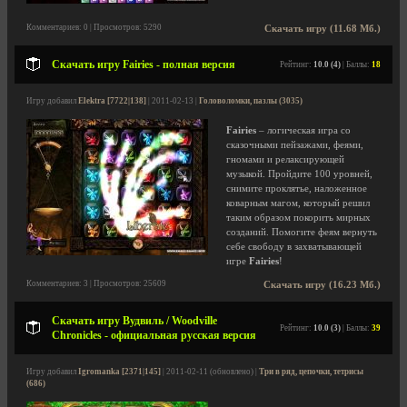
Комментариев: 0 | Просмотров: 5290
Скачать игру (11.68 Мб.)
Скачать игру Fairies - полная версия
Рейтинг:
10.0 (4)
| Баллы:
18
Игру добавил
Elektra [7722|138]
| 2011-02-13 |
Головоломки, пазлы (3035)
Fairies
– логическая игра со
сказочными пейзажами, феями,
гномами и релаксирующей
музыкой. Пройдите 100 уровней,
снимите проклятье, наложенное
коварным магом, который решил
таким образом покорить мирных
созданий. Помогите феям вернуть
себе свободу в захватывающей
игре
Fairies
!
Комментариев: 3 | Просмотров: 25609
Скачать игру (16.23 Мб.)
Скачать игру Вудвиль / Woodville
Рейтинг:
10.0 (3)
| Баллы:
39
Chronicles - официальная русская версия
Игру добавил
Igromanka [2371|145]
| 2011-02-11 (обновлено) |
Три в ряд, цепочки, тетрисы
(686)