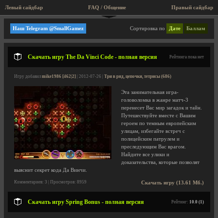
Левый сайдбар
FAQ / Общение
Правый сайдбар
Три в ряд, цепочки, тетрисы
Наш Telegram @SmallGamez
Сортировка по
Дате
Баллам
Скачать игру The Da Vinci Code - полная версия
Рейтинга пока нет
Игру добавил
mike1986 [462|2]
| 2012-07-26 |
Три в ряд, цепочки, тетрисы (686)
Эта занимательная игра-
головоломка в жанре матч-3
перенесет Вас мир загадок и тайн.
Путешествуйте вместе с Вашим
героем по темным европейским
улицам, избегайте встреч с
полицейским патрулем и
преследующим Вас врагом.
Найдите все улики и
доказательства, которые позволят
выяснит секрет кода Да Винчи.
Комментариев: 3 | Просмотров: 8959
Скачать игру (13.61 Мб.)
Скачать игру Spring Bonus - полная версия
Рейтинг:
10.0 (1)