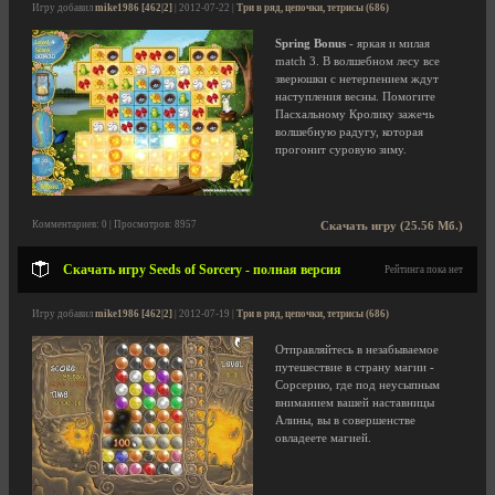
Игру добавил
mike1986 [462|2]
| 2012-07-22 |
Три в ряд, цепочки, тетрисы (686)
Spring Bonus
- яркая и милая
match 3. В волшебном лесу все
зверюшки с нетерпением ждут
наступления весны. Помогите
Пасхальному Кролику зажечь
волшебную радугу, которая
прогонит суровую зиму.
Комментариев: 0 | Просмотров: 8957
Скачать игру (25.56 Мб.)
Скачать игру Seeds of Sorcery - полная версия
Рейтинга пока нет
Игру добавил
mike1986 [462|2]
| 2012-07-19 |
Три в ряд, цепочки, тетрисы (686)
Отправляйтесь в незабываемое
путешествие в страну магии -
Сорсерию, где под неусыпным
вниманием вашей наставницы
Алины, вы в совершенстве
овладеете магией.