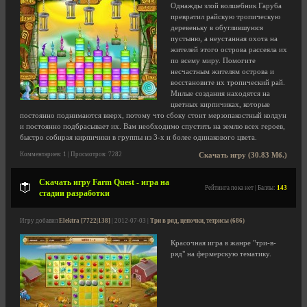
Однажды злой волшебник Гаруба
превратил райскую тропическую
деревеньку в обуглившуюся
пустыню, а неустанная охота на
жителей этого острова рассеяла их
по всему миру. Помогите
несчастным жителям острова и
восстановите их тропический рай.
Милые создания находятся на
цветных кирпичиках, которые
постоянно поднимаются вверх, потому что сбоку стоит мерзопакостный колдун
и постоянно подбрасывает их. Вам необходимо спустить на землю всех героев,
быстро собирая кирпичики в группы из 3-х и более одинакового цвета.
Комментариев: 1 | Просмотров: 7282
Скачать игру (30.83 Мб.)
Скачать игру Farm Quest - игра на
Рейтинга пока нет | Баллы:
143
стадии разработки
Игру добавил
Elektra [7722|138]
| 2012-07-03 |
Три в ряд, цепочки, тетрисы (686)
Красочная игра в жанре "три-в-
ряд" на фермерскую тематику.