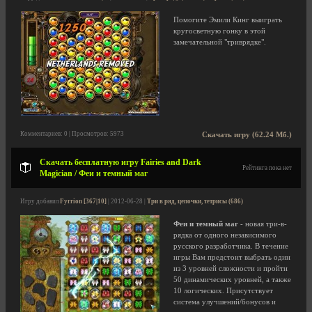
Помогите Эмили Кинг выиграть
кругосветную гонку в этой
замечательной "триврядке".
Комментариев: 0 | Просмотров: 5973
Скачать игру (62.24 Мб.)
Скачать бесплатную игру Fairies and Dark
Рейтинга пока нет
Magician / Феи и темный маг
Игру добавил
Fyrrion [367|10]
| 2012-06-28 |
Три в ряд, цепочки, тетрисы (686)
Феи и темный маг
- новая три-в-
рядка от одного независимого
русского разработчика. В течение
игры Вам предстоит выбрать один
из 3 уровней сложности и пройти
50 динамических уровней, а также
10 логических. Присутствует
система улучшений/бонусов и