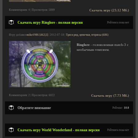
Комментариев: 4 | Просмотров: 5899
Скачать игру (23.12 Мб.)
Скачать игру Ringlore - полная версия
Рейтинга пока нет
Игру добавил
mike1986 [462|2]
| 2012-07-18 |
Три в ряд, цепочки, тетрисы (686)
Ringlore
- головоломная match-3 с
необычным гемплеем.
Комментариев: 2 | Просмотров: 6022
Скачать игру (7.73 Мб.)
Обратите внимание
Рейтинг:
10.0
Скачать игру World Wonderland - полная версия
Рейтинга пока нет