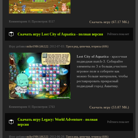
Комментариев: 0 | Просмотров: 8117
Скачать игру (67.17 Мб.)
Скачать игру Lost City of Aquatica - полная версия
Рейтинга пока нет
Игру добавил
mike1986 [462|2]
| 2012-07-03 |
Три в ряд, цепочки, тетрисы (686)
Lost City of Aquatica
- красочная
подводная match-3. Собирайте
элементы по 3 и больше,очистите
игровое поле и соберите как
можно больше материалов, чтобы
реставрировать прекрасный
подводный город Акватику.
Комментариев: 0 | Просмотров: 5763
Скачать игру (53.07 Мб.)
Скачать игру Legacy: World Adventure - полная
Рейтинга пока нет
версия
Игру добавил
mike1986 [462|2]
| 2012-06-28 |
Три в ряд, цепочки, тетрисы (686)