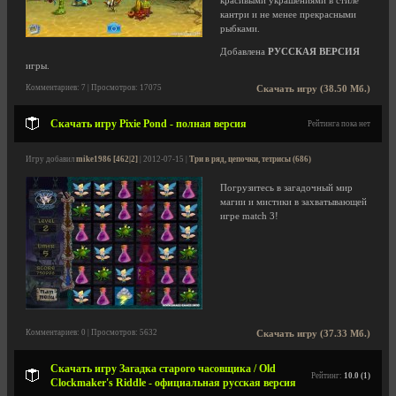
красивыми украшениями в стиле
кантри и не менее прекрасными
рыбками.
Добавлена
РУССКАЯ ВЕРСИЯ
игры.
Комментариев: 7 | Просмотров: 17075
Скачать игру (38.50 Мб.)
Скачать игру Pixie Pond - полная версия
Рейтинга пока нет
Игру добавил
mike1986 [462|2]
| 2012-07-15 |
Три в ряд, цепочки, тетрисы (686)
Погрузитесь в загадочный мир
магии и мистики в захватывающей
игре match 3!
Комментариев: 0 | Просмотров: 5632
Скачать игру (37.33 Мб.)
Скачать игру Загадка старого часовщика / Old
Рейтинг:
10.0 (1)
Clockmaker's Riddle - официальная русская версия