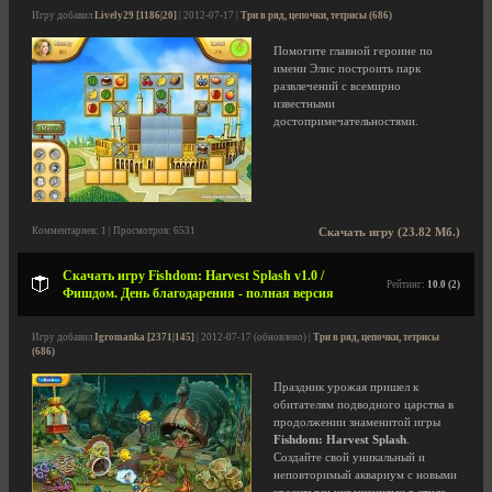
Игру добавил
Lively29 [1186|20]
| 2012-07-17 |
Три в ряд, цепочки, тетрисы (686)
Помогите главной героине по
имени Элис построить парк
развлечений с всемирно
известными
достопримечательностями.
Комментариев: 1 | Просмотров: 6531
Скачать игру (23.82 Мб.)
Скачать игру Fishdom: Harvest Splash v1.0 /
Рейтинг:
10.0 (2)
Фишдом. День благодарения - полная версия
Игру добавил
Igromanka [2371|145]
| 2012-07-17 (обновлено) |
Три в ряд, цепочки, тетрисы
(686)
Праздник урожая пришел к
обитателям подводного царства в
продолжении знаменитой игры
Fishdom: Harvest Splash
.
Создайте свой уникальный и
неповторимый аквариум с новыми