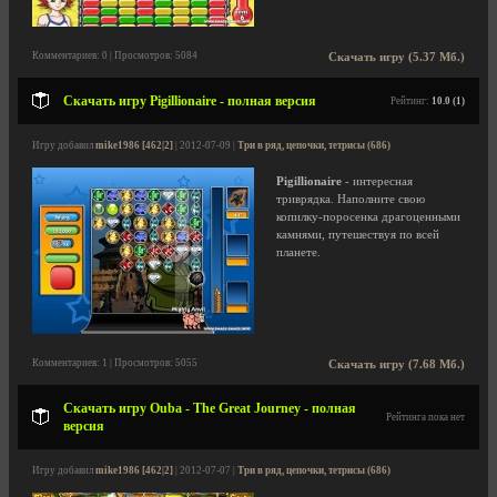
Комментариев: 0 | Просмотров: 5084
Скачать игру (5.37 Мб.)
Скачать игру Pigillionaire - полная версия
Рейтинг:
10.0 (1)
Игру добавил
mike1986 [462|2]
| 2012-07-09 |
Три в ряд, цепочки, тетрисы (686)
Pigillionaire
- интересная
триврядка. Наполните свою
копилку-поросенка драгоценными
камнями, путешествуя по всей
планете.
Комментариев: 1 | Просмотров: 5055
Скачать игру (7.68 Мб.)
Скачать игру Ouba - The Great Journey - полная
Рейтинга пока нет
версия
Игру добавил
mike1986 [462|2]
| 2012-07-07 |
Три в ряд, цепочки, тетрисы (686)