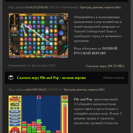
Игру добавил
Lively29 [1186|20]
| 2012-07-14 (обновлено) |
Три в ряд, цепочки, тетрисы (686)
Отправляйтесь в захватывающее
приключение в мир волшебства в
новой прекрасной триврядке от
Vamireh Underground Team и
освободите город от временного
проклятия.
Игра обновлена до
ПОЛНОЙ
РУССКОЙ ВЕРСИИ
Комментариев: 14 | Просмотров: 21381
Скачать игру (94.70 Мб.)
Скачать игру Pile and Pop - полная версия
Рейтинга пока нет
Игру добавил
mike1986 [462|2]
| 2012-07-13 |
Три в ряд, цепочки, тетрисы (686)
Pile and Pop
- красочная match
3.Собирайте магнитом блоки
одного цвета в три и больше и
очищайте игровое поле. В игре 2
режима: аркада и стратегия,
множество уровней и бонусов.