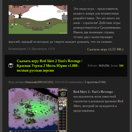
Эта инди-игра – представитель
редкого жанра для независимых
разработчиков. Это ни много ни
мало - стратегия! Действие игры
разворачивается в Средневековье.
Имеем две воюющие страны,
точнее двух воинствующих
королей, каждый из которых до смерти жаждет доказать, что он сильнее.
Комментариев: 13 | Просмотров: 11111
Скачать игру (2.55 Мб.)
Скачать игру Red Alert 2 Yuri's Revenge /
Красная Угроза 2 Месть Юрия v1.000 -
Рейтинг:
10.0 (29)
| Баллы:
584
полная русская версия
Игру добавил
Dumasuk2009 [415|92]
| 2010-03-01 (обновлено) |
Стратегии (3780)
Red Alert 2: Yuri's Revenge
-
последователь всем известной
стратегии в реальном времени
Red
Alert
, который не нуждается в
представлении.