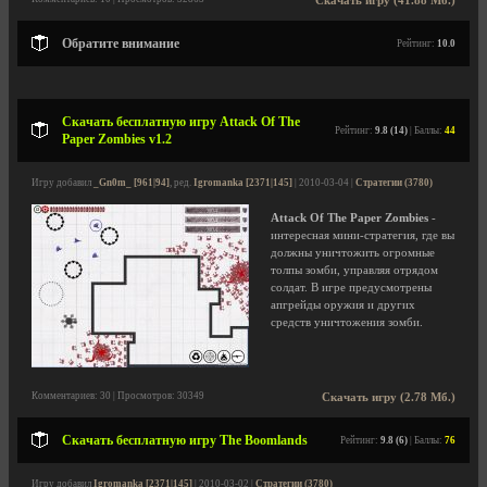
Скачать игру (41.88 Мб.)
Обратите внимание
Рейтинг:
10.0
Скачать бесплатную игру Attack Of The
Рейтинг:
9.8 (14)
| Баллы:
44
Paper Zombies v1.2
Игру добавил
_Gn0m_ [961|94]
, ред.
Igromanka [2371|145]
| 2010-03-04 |
Стратегии (3780)
Attack Of The Paper Zombies
-
интересная мини-стратегия, где вы
должны уничтожить огромные
толпы зомби, управляя отрядом
солдат. В игре предусмотрены
апгрейды оружия и других
средств уничтожения зомби.
Комментариев: 30 | Просмотров: 30349
Скачать игру (2.78 Мб.)
Скачать бесплатную игру The Boomlands
Рейтинг:
9.8 (6)
| Баллы:
76
Игру добавил
Igromanka [2371|145]
| 2010-03-02 |
Стратегии (3780)