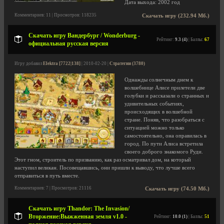
Дата выхода: 2002 год
Комментариев: 11 | Просмотров: 118235
Скачать игру (232.94 Мб.)
Скачать игру Вандербург / Wonderburg -
Рейтинг:
9.3 (4)
| Баллы:
67
официальная русская версия
Игру добавил
Elektra [7722|138]
| 2010-02-20 |
Стратегии (3780)
Однажды солнечным днем к
волшебнице Алисе прилетели две
голубки и рассказали о странных и
удивительных событиях,
происходящих в волшебной
стране. Поняв, что разобраться с
ситуацией можно только
самостоятельно, она оправилась в
город. По пути Алиса встретила
своего доброго знакомого Руди.
Этот гном, строитель по призванию, как раз осматривал дом, на который
наступил великан. Посовещавшись, они пришли к выводу, что лучше всего
отправиться в путь вместе.
Комментариев: 7 | Просмотров: 21116
Скачать игру (74.50 Мб.)
Скачать игру Thandor: The Invasion/
Вторжение:Выжженная земля v1.0 -
Рейтинг:
10.0 (1)
| Баллы:
51