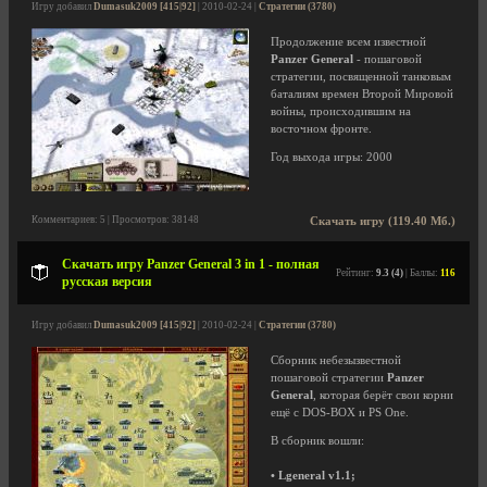
Игру добавил
Dumasuk2009 [415|92]
| 2010-02-24 |
Стратегии (3780)
Продолжение всем известной
Panzer General
- пошаговой
стратегии, посвященной танковым
баталиям времен Второй Мировой
войны, происходившим на
восточном фронте.
Год выхода игры: 2000
Комментариев: 5 | Просмотров: 38148
Скачать игру (119.40 Мб.)
Скачать игру Panzer General 3 in 1 - полная
Рейтинг:
9.3 (4)
| Баллы:
116
русская версия
Игру добавил
Dumasuk2009 [415|92]
| 2010-02-24 |
Стратегии (3780)
Сборник небезызвестной
пошаговой стратегии
Panzer
General
, которая берёт свои корни
ещё с DOS-BOX и PS One.
В сборник вошли:
• Lgeneral v1.1;