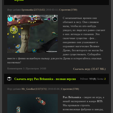
Игру добавил
Igromanka [2371|145]
| 2010-03-11 |
Стратегии (3780)
С незапамятных времен они
обитают в лесу. Они слишком
малы, чтобы их кто-нибудь
увидел, но люди все равно слагают
о них легенды и сказания. Эти
сказочные существа - феи...
ежедневно они ухаживают и
охраняют магическое Великое
Древо, без которого не могли бы
даже существовать. Собирайте
вместе с феями волшебную пыльцу для роста Древа и остерегайтесь опасных
насекомых!
Комментариев: 5 | Просмотров: 14160
Скачать игру (35.67 Мб.)
Скачать игру Pax Britannica - полная версия
Рейтинг:
9.9 (8)
| Баллы:
2
Игру добавил
Mr_Goodkat [1327|171]
| 2010-03-06 |
Стратегии (3780)
Pax Britannica
- скорее не игра, а
некий эксперимент в жанре
RTS
.
Мы привыкли строить
всевозможные фабрики и заводы,