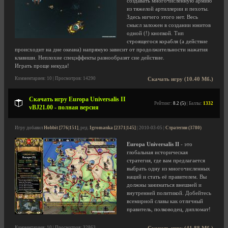
создавать многочисленную армию
из тяжелой артиллерии и пехоты.
Здесь ничего этого нет. Весь
смысл заложен в создании юнитов
одной (!) кнопкой. Тип
строящегося корабля (а действие
происходит на дне океана) напрямую зависит от продолжительности нажатия
клавиши. Неплохие спецэффекты разнообразят сие действие.
Играть проще некуда!
Комментариев: 10 | Просмотров: 14290
Скачать игру (10.40 Мб.)
Скачать игру Europa Universalis II
Рейтинг:
8.2 (5)
| Баллы:
1332
vBJ21.00 - полная версия
Игру добавил
Hobbit [776|151]
, ред.
Igromanka [2371|145]
| 2010-03-05 |
Стратегии (3780)
Europa Universalis II
- это
глобальная историческая
стратегия, где вам предлагается
выбрать одну из многочисленных
наций и стать её правителем. Вы
должны заниматься внешней и
внутренней политикой. Добейтесь
всемирной славы как отличный
правитель, полководец, дипломат!
Комментариев: 10 | Просмотров: 32863