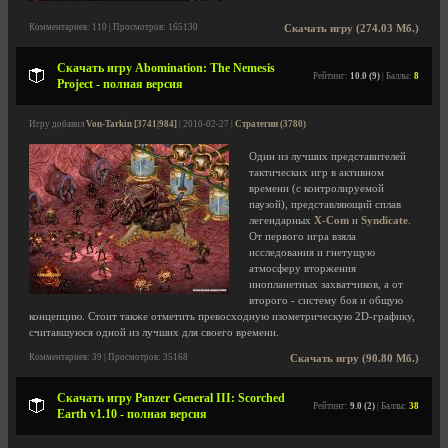
Комментариев: 110 | Просмотров: 165130
Скачать игру (274.03 Мб.)
Скачать игру Abomination: The Nemesis
Рейтинг:
10.0 (9)
| Баллы:
8
Project - полная версия
Игру добавил
Von-Tarkin [3741|984]
| 2010-02-27 |
Стратегии (3780)
Один из лучших представителей
тактических игр в активном
времени (с контролируемой
паузой), представляющий сплав
легендарных
X-Com
и
Syndicate
.
От первого игра взяла
исследования и гнетущую
атмосферу вторжения
инопланетных захватчиков, а от
второго - систему боя и общую
концепцию. Стоит также отметить превосходную изометрическую 2D-графику,
считавшуюся одной из лучших для своего времени.
Комментариев: 39 | Просмотров: 35168
Скачать игру (90.80 Мб.)
Скачать игру Panzer General III: Scorched
Рейтинг:
9.0 (2)
| Баллы:
38
Earth v1.10 - полная версия