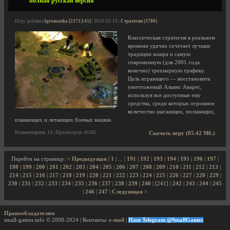
полная русская версия
Игру добавил
Igromanka [2371|145]
| 2010-02-19 |
Стратегии (3780)
Классическая стратегия в реальном
времени удачно сочетает лучшие
традиции жанра и самую
современную (для 2001 года
конечно) трехмерную графику.
Цель играющего — восстановить
уничтоженый Альянс Аварес,
используя все доступные ему
средства, среди которых огромное
количество шагающих, ползающих,
плавающих и летающих боевых машин.
Комментариев: 13 | Просмотров: 45582
Скачать игру (85.42 Мб.)
Перейти на страницу:
< Предыдущая
|
1
| ... |
191
|
192
|
193
|
194
|
195
|
196
|
197
|
198
|
199
|
200
|
201
|
202
|
203
|
204
|
205
|
206
|
207
|
208
|
209
|
210
|
211
|
212
|
213
|
214
|
215
|
216
|
217
|
218
|
219
|
220
|
221
|
222
|
223
|
224
|
225
|
226
|
227
|
228
|
229
|
230
|
231
|
232
|
233
|
234
|
235
|
236
|
237
|
238
|
239
|
240
| [241] |
242
|
243
|
244
|
245
|
246
|
247
|
Следующая >
Правообладателям
small-games.info © 2008-2024 | Контакты:
e-mail
|
Наш Telegram @SmallGamez