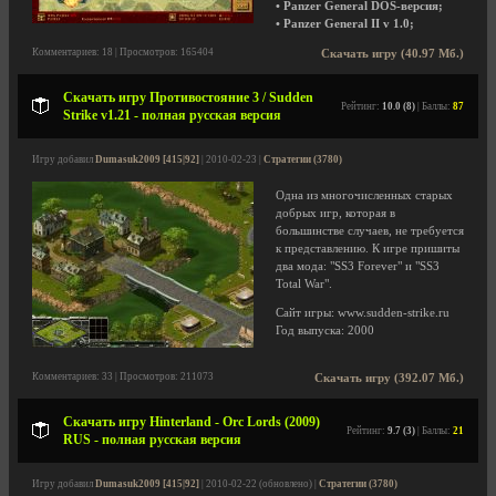
• Panzer General DOS-версия;
• Panzer General II v 1.0;
Комментариев: 18 | Просмотров: 165404
Скачать игру (40.97 Мб.)
Скачать игру Противостояние 3 / Sudden
Рейтинг:
10.0 (8)
| Баллы:
87
Strike v1.21 - полная русская версия
Игру добавил
Dumasuk2009 [415|92]
| 2010-02-23 |
Стратегии (3780)
Одна из многочисленных старых
добрых игр, которая в
большинстве случаев, не требуется
к представлению. К игре пришиты
два мода: "SS3 Forever" и "SS3
Total War".
Сайт игры: www.sudden-strike.ru
Год выпуска: 2000
Комментариев: 33 | Просмотров: 211073
Скачать игру (392.07 Мб.)
Скачать игру Hinterland - Orc Lords (2009)
Рейтинг:
9.7 (3)
| Баллы:
21
RUS - полная русская версия
Игру добавил
Dumasuk2009 [415|92]
| 2010-02-22 (обновлено) |
Стратегии (3780)