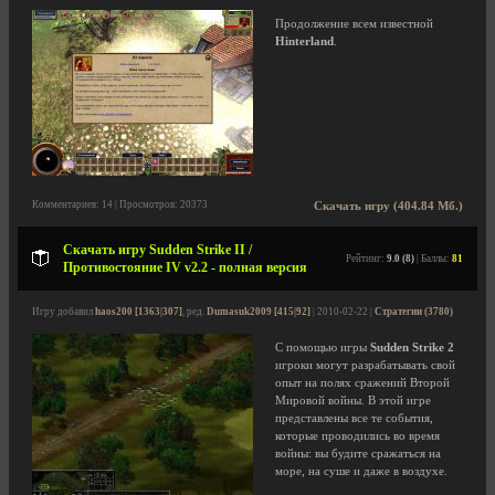
Продолжение всем известной
Hinterland
.
Комментариев: 14 | Просмотров: 20373
Скачать игру (404.84 Мб.)
Скачать игру Sudden Strike II /
Рейтинг:
9.0 (8)
| Баллы:
81
Противостояние IV v2.2 - полная версия
Игру добавил
haos200 [1363|307]
, ред.
Dumasuk2009 [415|92]
| 2010-02-22 |
Стратегии (3780)
С помощью игры
Sudden Strike 2
игроки могут разрабатывать свой
опыт на полях сражений Второй
Мировой войны. В этой игре
представлены все те события,
которые проводились во время
войны: вы будите сражаться на
море, на суше и даже в воздухе.