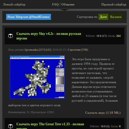
Левый сайдбар
FAQ / Общение
Правый сайдбар
Стратегии
Наш Telegram @SmallGamez
Сортировка по
Дате
Баллам
Скачать игру Slay v4.2c - полная русская
Рейтинг:
10.0 (17)
| Баллы:
264
версия
Игру добавил
Igromanka [2371|145]
| 2010-03-12 |
Стратегии (3780)
Эта игра была придумана в
далеком 1994 году. Правила ее
просты, но сам игрой процесс
затягивает настолько, что
позволяет ее называть «игрой-
наркотиком» без преувеличения.
Данная версия игры отличается
возможностью устанавливать
любой из 25 языков (в том числе
русский и украинский), большим
выбором тем и цветов игрового поля.
Комментариев: 31 | Просмотров: 42302
Скачать игру (1.18 Мб.)
Скачать игру The Great Tree v1.33 - полная
Рейтинг:
10.0 (3)
| Баллы:
8
версия