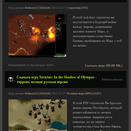
Игру добавил
Defuser222 [3626|10]
| 2011-12-17 |
Стратегии (3781)
В этой real-time стратегии вы
поучаствуете в будущей войне
между людьми, решившими
заселить планету Марс, и
инопланетными существами
Греями, прибывших на Марс с той
же целью.
Комментариев: 9 | Просмотров: 33294
Скачать игру (89.00 Мб.)
Скачать игру Invictus: In the Shadow of Olympus -
Рейтинга пока нет
торрент, полная русская версия
Игру добавил
Defuser222 [3626|10]
| 2011-12-17 |
Ролевые игры (RPG) (3507)
В этой РПГ-стратегии Вы бросите
вызов самому Посейдону, который
решил избавится от мелких
надоедливых людишек раз и
навсегда, но на защиту
человечества стала Богиня Афина,