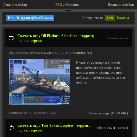
Левый сайдбар
FAQ / Общение
Правый сайдбар
Стратегии
Наш Telegram @SmallGamez
Сортировка по
Дате
Баллам
Скачать игру Oil Platform Simulator - торрент,
Рейтинга пока нет
полная версия
Игру добавил
Defuser222 [3626|10]
| 2011-12-26 |
Стратегии (3781)
В этом симуляторе вы на себе
прочувствуете все сложности,
которые могут возникнуть при
добывании нефти с дна моря или
океана.
Комментариев: 4 | Просмотров: 12873
Скачать игру (86.00 Мб.)
Скачать игру Tiny Token Empires - торрент,
Рейтинг:
10.0 (1)
| Баллы:
8
полная версия