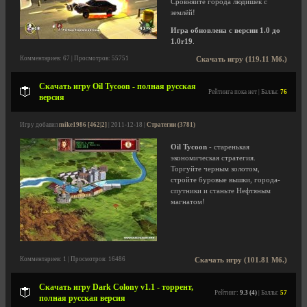
Сровняйте города людишек с
землёй!
Игра обновлена с версии 1.0 до
1.0r19
.
Комментариев: 67 | Просмотров: 55751
Скачать игру (119.11 Мб.)
Скачать игру Oil Tycoon - полная русская
Рейтинга пока нет | Баллы:
76
версия
Игру добавил
mike1986 [462|2]
| 2011-12-18 |
Стратегии (3781)
Oil Tycoon
- старенькая
экономическая стратегия.
Торгуйте черным золотом,
стройте буровые вышки, города-
спутники и станьте Нефтяным
магнатом!
Комментариев: 1 | Просмотров: 16486
Скачать игру (101.81 Мб.)
Скачать игру Dark Colony v1.1 - торрент,
Рейтинг:
9.3 (4)
| Баллы:
57
полная русская версия