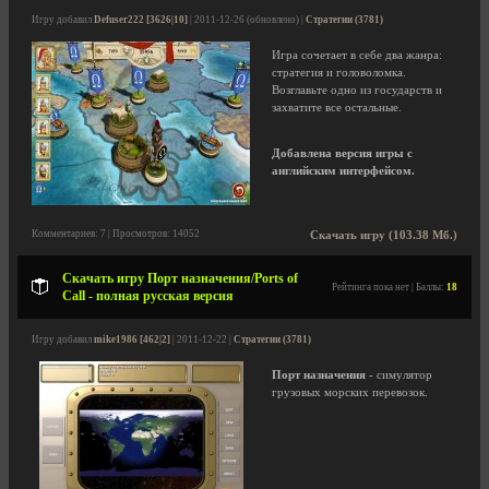
Игру добавил
Defuser222 [3626|10]
| 2011-12-26 (обновлено) |
Стратегии (3781)
Игра сочетает в себе два жанра:
стратегия и головоломка.
Возглавьте одно из государств и
захватите все остальные.
Добавлена версия игры с
английским интерфейсом.
Комментариев: 7 | Просмотров: 14052
Скачать игру (103.38 Мб.)
Скачать игру Порт назначения/Ports of
Рейтинга пока нет | Баллы:
18
Call - полная русская версия
Игру добавил
mike1986 [462|2]
| 2011-12-22 |
Стратегии (3781)
Порт назначения
- симулятор
грузовых морских перевозок.