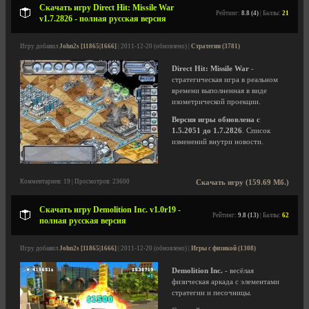
Скачать игру Direct Hit: Missile War
Рейтинг:
8.8 (4)
| Баллы:
21
v1.7.2826 - полная русская версия
Игру добавил
John2s [11865|1666]
| 2011-12-20 (обновлено) |
Стратегии (3781)
Direct Hit: Missile War
-
стратегическая игра в реальном
времени выполненная в виде
изометрической проекции.
Версия игры обновлена с
1.5.2051 до 1.7.2826
. Список
изменений внутри новости.
Комментариев: 19 | Просмотров: 23600
Скачать игру (159.69 Мб.)
Скачать игру Demolition Inc. v1.0r19 -
Рейтинг:
9.8 (13)
| Баллы:
62
полная русская версия
Игру добавил
John2s [11865|1666]
| 2011-12-20 (обновлено) |
Игры с физикой (1308)
Demolition Inc.
- весёлая
физическая аркада с элементами
стратегии и песочницы.