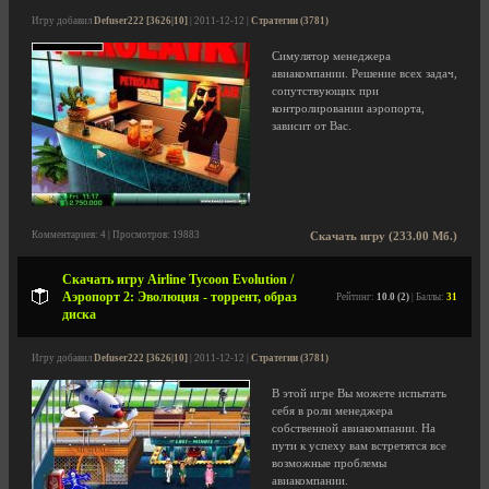
Игру добавил
Defuser222 [3626|10]
| 2011-12-12 |
Стратегии (3781)
Симулятор менеджера
авиакомпании. Решение всех задач,
сопутствующих при
контролировании аэропорта,
зависит от Вас.
Комментариев: 4 | Просмотров: 19883
Скачать игру (233.00 Мб.)
Скачать игру Airline Tycoon Evolution /
Аэропорт 2: Эволюция - торрент, образ
Рейтинг:
10.0 (2)
| Баллы:
31
диска
Игру добавил
Defuser222 [3626|10]
| 2011-12-12 |
Стратегии (3781)
В этой игре Вы можете испытать
себя в роли менеджера
собственной авиакомпании. На
пути к успеху вам встретятся все
возможные проблемы
авиакомпании.