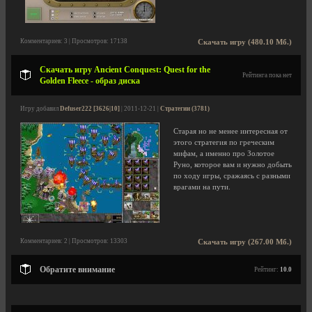
Комментариев: 3 | Просмотров: 17138
Скачать игру (480.10 Мб.)
Скачать игру Ancient Conquest: Quest for the
Рейтинга пока нет
Golden Fleece - образ диска
Игру добавил
Defuser222 [3626|10]
| 2011-12-21 |
Стратегии (3781)
Старая но не менее интересная от
этого стратегия по греческим
мифам, а именно про Золотое
Руно, которое вам и нужно добыть
по ходу игры, сражаясь с разными
врагами на пути.
Комментариев: 2 | Просмотров: 13303
Скачать игру (267.00 Мб.)
Обратите внимание
Рейтинг:
10.0