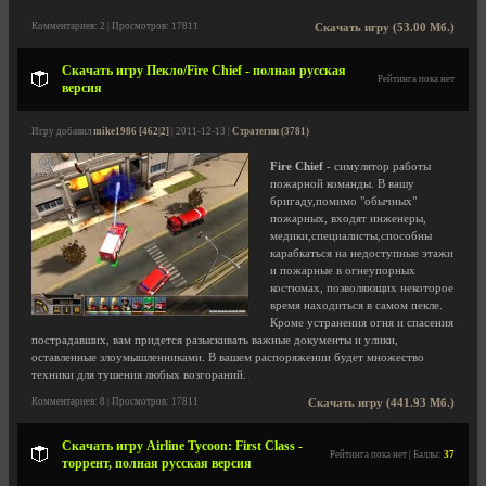
Комментариев: 2 | Просмотров: 17811
Скачать игру (53.00 Мб.)
Скачать игру Пекло/Fire Chief - полная русская
Рейтинга пока нет
версия
Игру добавил
mike1986 [462|2]
| 2011-12-13 |
Стратегии (3781)
Fire Chief
- симулятор работы
пожарной команды. В вашу
бригаду,помимо "обычных"
пожарных, входят инженеры,
медики,специалисты,способны
карабкаться на недоступные этажи
и пожарные в огнеупорных
костюмах, позволяющих некоторое
время находиться в самом пекле.
Кроме устранения огня и спасения
пострадавших, вам придется разыскивать важные документы и улики,
оставленные злоумышленниками. В вашем распоряжении будет множество
техники для тушения любых возгораний.
Комментариев: 8 | Просмотров: 17811
Скачать игру (441.93 Мб.)
Скачать игру Airline Tycoon: First Class -
Рейтинга пока нет | Баллы:
37
торрент, полная русская версия