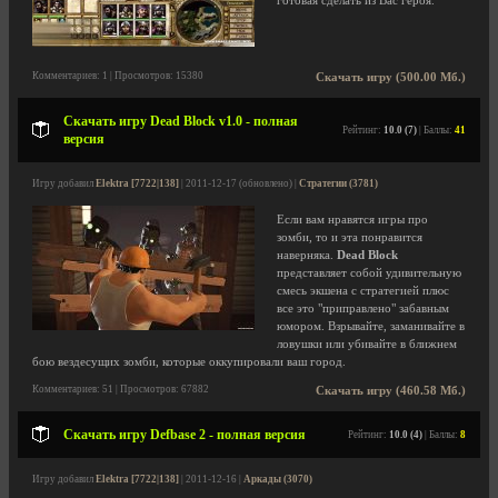
готовая сделать из Вас героя.
Комментариев: 1 | Просмотров: 15380
Скачать игру (500.00 Мб.)
Скачать игру Dead Block v1.0 - полная
Рейтинг:
10.0 (7)
| Баллы:
41
версия
Игру добавил
Elektra [7722|138]
| 2011-12-17 (обновлено) |
Стратегии (3781)
Если вам нравятся игры про
зомби, то и эта понравится
наверняка.
Dead Block
представляет собой удивительную
смесь экшена с стратегией плюс
все это "приправлено" забавным
юмором. Взрывайте, заманивайте в
ловушки или убивайте в ближнем
бою вездесущих зомби, которые оккупировали ваш город.
Комментариев: 51 | Просмотров: 67882
Скачать игру (460.58 Мб.)
Скачать игру Defbase 2 - полная версия
Рейтинг:
10.0 (4)
| Баллы:
8
Игру добавил
Elektra [7722|138]
| 2011-12-16 |
Аркады (3070)