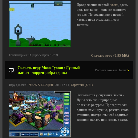
Продолжение первой
части
, здесь
цель все та же - главное защитить
короля. По сравнению с первой
частью игра стала длиннее и
тяжелее.
Комментариев: 11 | Просмотров: 12769
Скачать игру (8.95 Мб.)
Скачать игру Moon Tycoon / Лунный
Рейтинга пока нет | Баллы:
5
магнат - торрент, образ диска
Игру добавил
Defuser222 [3626|10]
| 2011-12-14 |
Стратегии (3781)
Оказывается у спутника Земли -
Луны есть свои природные
полезные ресурсы. Проверить эти
данные вам и нужно, развить свою
станцию, построить необходимые
здания и начать приносить доход.