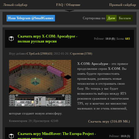
Левый сайдбар
FAQ / Общение
Правый сайдбар
Стратегии
Наш Telegram @SmallGamez
Сортировка по
Дате
Баллам
Скачать игру X-COM: Apocalypse -
Рейтинг:
10.0 (8)
| Баллы:
603
полная русская версия
Игру добавил
CTpeLock [2980|43]
| 2012-01-26 |
Стратегии (3780)
X-COM: Apocalypse
- это прямое
продолжение серии
X-COM
. Вы
опять будете противостоять
пришельцам, развивать новые
технологии и отстраивать свою
базу. Но теперь у вас будет
возможность выбора между RTS
режимом сражения и тактическим
TPS, ну и конечно же множество
маленьких и не очень изменений,
которые создают новую атмосферу.
Комментариев: 29 | Просмотров: 42349
Скачать игру (316.89 Мб.)
Скачать игру MindRover: The Europa Project -
Рейтинг:
10.0 (3)
полная версия