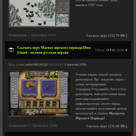
Отечественной Войны. Игра
вышла в 1997 году.
Комментариев: 1 | Просмотров: 18763
Скачать игру (132.79 Мб.)
Скачать игру Магнат юрского периода/Dino
Рейтинг:
10.0 (1)
| Баллы:
8
Island - полная русская версия
Игру добавил
mike1986 [462|2]
| 2012-01-01 |
Стратегии (3780)
Ученые нашли способ оживить
динозавров. Вы - владелец парка с
этими легендарными
чудищами.Устраивайте бега и бои
динозавров, выводите новые виды
динозавров,развивайте
инфраструктуру своего парка,
обеспечивайте постоянный приток
посетителей и станьте
Магнатом
Юрского Периода!
Комментариев: 11 | Просмотров: 22546
Скачать игру (231.48 Мб.)