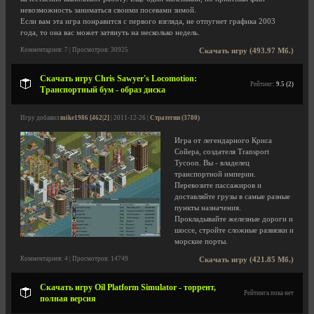
невозможность заниматься своими посевами зимой.
Если вам эта игра понравится с первого взгляда, не отпугнет графика 2003
года, то она вас может затянуть на несколько недель.
Комментариев: 7 | Просмотров: 30925
Скачать игру (493.97 Мб.)
Скачать игру Chris Sawyer's Locomotion:
Рейтинг:
9.5 (2)
Транспортный бум - образ диска
Игру добавил
mike1986 [462|2]
| 2011-12-26 |
Стратегии (3780)
Игра от легендарного Криса
Сойера, создателя Transport
Tycoon. Вы - владелец
транспортной империи.
Перевозите пассажиров и
доставляйте грузы в самые разные
пункты назначения.
Прокладывайте железные дороги и
шоссе, стройте сложные развязки и
морские порты.
Комментариев: 4 | Просмотров: 14749
Скачать игру (421.85 Мб.)
Скачать игру Oil Platform Simulator - торрент,
Рейтинга пока нет
полная версия