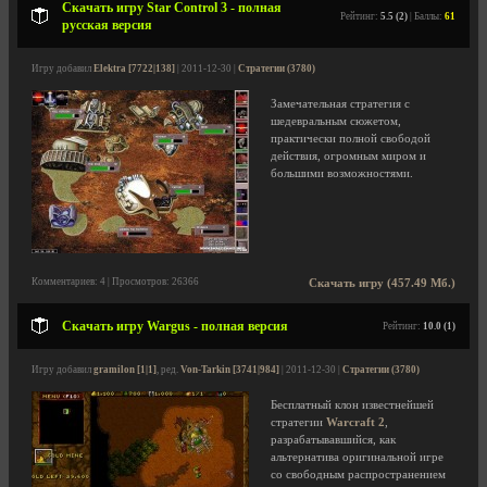
Скачать игру Star Control 3 - полная
Рейтинг:
5.5 (2)
| Баллы:
61
русская версия
Игру добавил
Elektra [7722|138]
| 2011-12-30 |
Стратегии (3780)
Замечательная стратегия с
шедевральным сюжетом,
практически полной свободой
действия, огромным миром и
большими возможностями.
Комментариев: 4 | Просмотров: 26366
Скачать игру (457.49 Мб.)
Скачать игру Wargus - полная версия
Рейтинг:
10.0 (1)
Игру добавил
gramilon [1|1]
, ред.
Von-Tarkin [3741|984]
| 2011-12-30 |
Стратегии (3780)
Бесплатный клон известнейшей
стратегии
Warcraft 2
,
разрабатывавшийся, как
альтернатива оригинальной игре
со свободным распространением