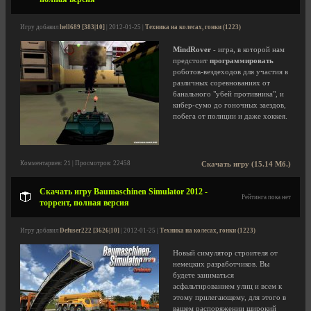
Игру добавил
hell689 [383|10]
| 2012-01-25 |
Техника на колесах, гонки (1223)
MindRover
- игра, в которой нам
предстоит
программировать
роботов-вездеходов для участия в
различных соревнованиях от
банального "убей противника", и
кибер-сумо до гоночных заездов,
побега от полиции и даже хоккея.
Комментариев: 21 | Просмотров: 22458
Скачать игру (15.14 Мб.)
Скачать игру Baumaschinen Simulator 2012 -
Рейтинга пока нет
торрент, полная версия
Игру добавил
Defuser222 [3626|10]
| 2012-01-25 |
Техника на колесах, гонки (1223)
Новый симулятор строителя от
немецких разработчиков. Вы
будете заниматься
асфальтированием улиц и всем к
этому прилегающему, для этого в
вашем распоряжении широкий