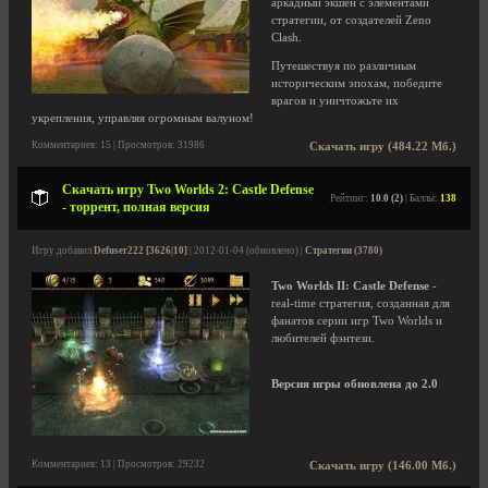
аркадный экшен с элементами
стратегии, от создателей Zeno
Clash.
Путешествуя по различным
историческим эпохам, победите
врагов и уничтожьте их
укрепления, управляя огромным валуном!
Комментариев: 15 | Просмотров: 31986
Скачать игру (484.22 Мб.)
Скачать игру Two Worlds 2: Castle Defense
Рейтинг:
10.0 (2)
| Баллы:
138
- торрент, полная версия
Игру добавил
Defuser222 [3626|10]
| 2012-01-04 (обновлено) |
Стратегии (3780)
Two Worlds II: Castle Defense
-
real-time стратегия, созданная для
фанатов серии игр Two Worlds и
любителей фэнтези.
Версия игры обновлена до 2.0
Комментариев: 13 | Просмотров: 29232
Скачать игру (146.00 Мб.)