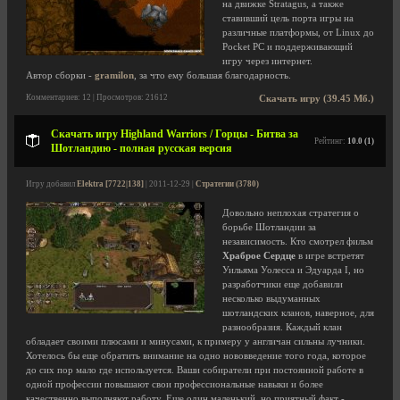
на движке Stratagus, а также
ставивший цель порта игры на
различные платформы, от Linux до
Pocket PC и поддерживающий
игру через интернет.
Автор сборки -
gramilon
, за что ему большая благодарность.
Комментариев: 12 | Просмотров: 21612
Скачать игру (39.45 Мб.)
Скачать игру Highland Warriors / Горцы - Битва за
Рейтинг:
10.0 (1)
Шотландию - полная русская версия
Игру добавил
Elektra [7722|138]
| 2011-12-29 |
Стратегии (3780)
Довольно неплохая стратегия о
борьбе Шотландии за
независимость. Кто смотрел фильм
Храброе Сердце
в игре встретят
Уильяма Уолесса и Эдуарда I, но
разработчики еще добавили
несколько выдуманных
шотландских кланов, наверное, для
разнообразия. Каждый клан
обладает своими плюсами и минусами, к примеру у англичан сильны лучники.
Хотелось бы еще обратить внимание на одно нововведение того года, которое
до сих пор мало где используется. Ваши собиратели при постоянной работе в
одной профессии повышают свои профессиональные навыки и более
качественно выполняют работу. Еще один маленький, но приятный факт -