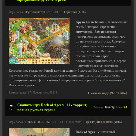
официальная русская версия
Игру добавил
Fyrrion [367|10]
| 2012-01-16 |
Стратегии (3780)
Круто быть Богом
- великолепная
смесь 2 жанров: стратегии и
симулятора. Вам предстоит
помочь юноше доказать всем, что
он не хуже своего отца, Сатурна.
Создайте свою собственную
империю с нуля. Вам необходимо
обеспечить свой народ
постоянным притоком еды, дерева
и других полезных ресурсов.
Естественно, только от Вашей тактики зависит будете ли Вы углубленно изучать
науку или же погрузитесь в сладостные махинации рынка. Вы можете стать
популярным философом, а может Вы предпочитаете роль богатого вельможи?
Все в ваших руках...
Комментариев: 17 | Просмотров: 30314
Скачать игру (97.80 Мб.)
Скачать игру Rock of Ages v1.11 - торрент,
Рейтинг:
10.0 (3)
| Баллы:
67
полная русская версия
Игру добавил
John2s [11865|1666]
| 2012-01-14 (обновлено) |
Тир, FPS, 3D-бродилки (4015)
Rock of Ages
- уникальный