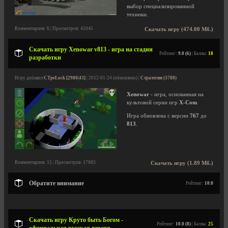
выбор специализированной
техники.
Комментариев: 6 | Просмотров: 45945
Скачать игру (474.00 Мб.)
Скачать игру Xenowar v813 - игра на стадии
Рейтинг:
9.0 (6)
| Баллы:
18
разработки
Игру добавил
CTpeLock [2980|43]
| 2012-01-24 (обновлено) |
Стратегии (3780)
Xenowar
- игра, основанная на
культовой серии игр
X-Com
.
Игра обновлена с версии
767
до
813
.
Комментариев: 15 | Просмотров: 17983
Скачать игру (1.89 Мб.)
Обратите внимание
Рейтинг:
10.0
Скачать игру Круто быть Богом -
Рейтинг:
10.0 (8)
| Баллы:
25