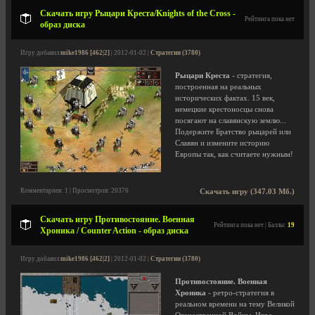
Скачать игру Рыцари Креста/Knights of the Cross -
Рейтинга пока нет
образ диска
Игру добавил
mike1986 [462|2]
| 2012-01-02 |
Стратегии (3780)
Рыцари Креста
- стратегия,
построенная на реальных
исторических фактах. 15 век,
немецкие крестоносцы снова
посягают на славянскую землю...
Подержите Братство рыцарей или
Славян и измените историю
Европы так, как считаете нужным!
Комментариев: 1 | Просмотров: 20376
Скачать игру (347.03 Мб.)
Скачать игру Противостояние. Военная
Рейтинга пока нет | Баллы:
19
Хроника / Counter Action - образ диска
Игру добавил
mike1986 [462|2]
| 2012-01-02 |
Стратегии (3780)
Противостояние. Военная
Хроника
- ретро-стратегия в
реальном времени на тему Великой