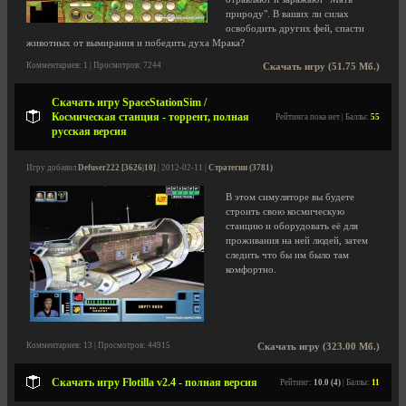
природу". В ваших ли силах
освободить других фей, спасти
животных от вымирания и победить духа Мрака?
Комментариев: 1 | Просмотров: 7244
Скачать игру (51.75 Мб.)
Скачать игру SpaceStationSim /
Космическая станция - торрент, полная
Рейтинга пока нет | Баллы:
55
русская версия
Игру добавил
Defuser222 [3626|10]
| 2012-02-11 |
Стратегии (3781)
В этом симуляторе вы будете
строить свою космическую
станцию и оборудовать её для
проживания на ней людей, затем
следить что бы им было там
комфортно.
Комментариев: 13 | Просмотров: 44915
Скачать игру (323.00 Мб.)
Скачать игру Flotilla v2.4 - полная версия
Рейтинг:
10.0 (4)
| Баллы:
11