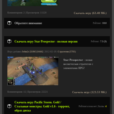
Комментариев: 2 | Просмотров: 11520
Скачать игру (63.40 Мб.)
Обратите внимание
Рейтинг:
10.0
Скачать игру Star Prospector - полная версия
Рейтинг:
7.3 (3)
Игру добавил
John2s [11865|1666]
| 2012-02-19 |
Стратегии (3781)
Star Prospector
- новая
космическая стратегия с
элементами RPG!
Комментариев: 15 | Просмотров: 22221
Скачать игру (123.53 Мб.)
Скачать игру Pacific Storm. Gold /
Стальные монстры. Gold v1.6 - торрент,
Рейтинга пока нет | Баллы:
4
образ диска