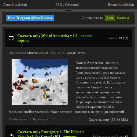
Левый сайдбар
FAQ / Общение
Правый сайдбар
Стратегии
Наш Telegram @SmallGamez
Сортировка по
Дате
Баллам
Скачать игру War of Antarctica v 1.0 - полная
Рейтинг:
10.0 (2)
версия
Игру добавил
Witcheer [527|49]
| 2012-03-02 |
Аркады (3070)
War of Antarctica
- нонсенс,
потверждающий выражение
"новичкам везёт", ведь по словам
автора это его первый опыт в
создании стратегий. Ваша задача
защитить Антарктику от
нашествия злой армии свиней,
управляя легионами пингвинов.
Игра хороша в плане геймплея,
обладает оригинальной и
запоминающейся графикой. Короче говоря - новинка в жанре инди-стратегий.
Комментариев: 10 | Просмотров: 9101
Скачать игру (56.00 Мб.)
Скачать игру Emergency 2: The Ultimate
Fight for Life / Служба 911 - торрент,
Рейтинга пока нет | Баллы:
60