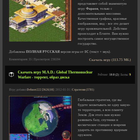
представляет собой знаменитую
игру
Фараон
, только с
дополнительными миссиями.
Качественная графика, красивые
изображения, вид - все это делает
игру привлекательной. Действие
происходит в Египте. Вам нужно
построить самое могущественное
государство.
Добавлена
ПОЛНАЯ РУССКАЯ
версия игры от
1С
(текст + звук).
Комментариев: 35 | Просмотров: 236594
Скачать игру (113.75 Мб.)
Скачать игру M.A.D.: Global Thermonuclear
Рейтинг:
10.0 (2)
| Баллы:
9
Warfare - торрент, образ диска
Игру добавил
Defuser222 [3626|10]
| 2012-01-31 |
Стратегии (3781)
Глобальная стратегия, где вы
будете захватывать не одну какую-
то территорию, а всю планету
Земля. Для этого вам нужно
развивать базу, спутники и
космические станции и вовремя
ударить по противнику ядерным
оружием.