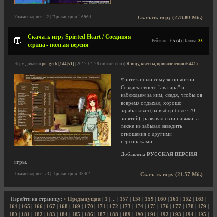
Комментариев: 12 | Просмотров: 16964
Скачать игру (278.00 Мб.)
Скачать игру Spirited Heart / Соединяя
Рейтинг:
9.5 (4)
| Баллы:
33
сердца - полная версия
Игру добавил
po_grib [144|51]
| 2012-01-28 (обновлено) |
Я ищу, квесты, приключения (6441)
Фэнтезийный симулятор жизни.
Создаём своего "аватара" и
наблюдаем за ним, следя, чтобы он
вовремя отдыхал, хорошо
зарабатывал (на выбор более 20
занятий), развивал свои навыки, а
также не забывал заводить
отношения с другими
персонажами.
Добавлена
РУССКАЯ ВЕРСИЯ
игры.
Комментариев: 23 | Просмотров: 43401
Скачать игру (21.57 Мб.)
Перейти на страницу:
< Предыдущая
|
1
| ... |
157
|
158
|
159
|
160
|
161
|
162
|
163
|
164
|
165
|
166
|
167
|
168
|
169
|
170
|
171
|
172
|
173
|
174
|
175
|
176
|
177
|
178
|
179
|
180
|
181
|
182
|
183
|
184
|
185
|
186
|
187
|
188
|
189
|
190
|
191
|
192
|
193
|
194
|
195
|