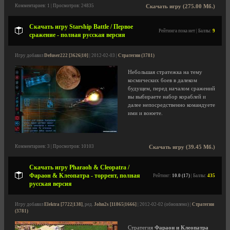
Комментариев: 1 | Просмотров: 24835
Скачать игру (275.00 Мб.)
Скачать игру Starship Battle / Первое
Рейтинга пока нет | Баллы:
9
сражение - полная русская версия
Игру добавил
Defuser222 [3626|10]
| 2012-02-03 |
Стратегии (3781)
Небольшая стратежка на тему
космических боев в далеком
будущем, перед началом сражений
вы выбираете набор кораблей и
далее непосредственно командуете
ими и воюете.
Комментариев: 3 | Просмотров: 10103
Скачать игру (39.45 Мб.)
Скачать игру Pharaoh & Cleopatra /
Фараон & Клеопатра - торрент, полная
Рейтинг:
10.0 (17)
| Баллы:
435
русская версия
Игру добавил
Elektra [7722|138]
, ред.
John2s [11865|1666]
| 2012-02-02 (обновлено) |
Стратегии
(3781)
Стратегия
Фараон и Клеопатра