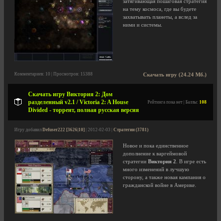
затягивающая пошаговая стратегия
на тему космоса, где вы будете
захватывать планеты, а вслед за
ними и системы.
Комментариев: 10 | Просмотров: 15388
Скачать игру (24.24 Мб.)
Скачать игру Виктория 2: Дом
разделенный v2.1 / Victoria 2: A House
Рейтинга пока нет | Баллы:
108
Divided - торрент, полная русская версия
Игру добавил
Defuser222 [3626|10]
| 2012-02-03 |
Стратегии (3781)
Новое и пока единственное
дополнение к варгеймовой
стратегии
Виктория 2
. В игре есть
много изменений в лучшую
сторону, а также новая кампания о
гражданской войне в Америке.