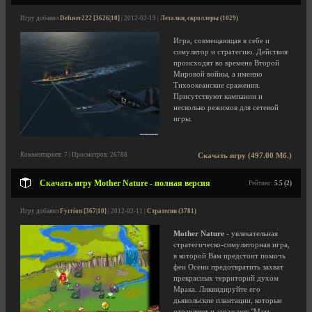
Игру добавил
Defuser222 [3626|10]
| 2012-02-19 |
Леталки, скроллеры (1029)
Игра, совмещающая в себе и
симулятор и стратегию. Действия
происходят во времена Второй
Мировой войны, а именно
Тихоокеанские сражения.
Присутствуют кампании и
несколько режимов для сетевой
игры.
Комментариев: 7 | Просмотров: 26788
Скачать игру (497.00 Мб.)
Скачать игру Mother Nature - полная версия
Рейтинг:
5.5 (2)
Игру добавил
Fyrrion [367|10]
| 2012-02-11 |
Стратегии (3781)
Mother Nature
- увлекательная
стратегическо-симуляторная игра,
в которой Вам предстоит помочь
феи Осени предотвратить захват
прекрасных территорий духом
Мрака. Ликвидируйте его
дьявольские плантации, которые
отравляют и заражают "Мать