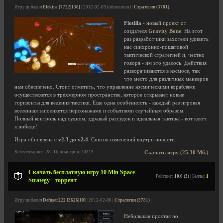
Игру добавил
Elektra [7722|138]
| 2012-02-09 (обновлено) |
Стратегии (3781)
Flotilla
- новый проект от
создателя
Gravity Bone
. На этот
раз разработчики захотели удивить
нас синхронно-пошаговой
тактической стратегией и, честно
говоря - им это удалось. Действия
разворачиваются в космосе, так
что место для различных маневров
нам обеспечено. Стоит отметить, что управление космическими кораблями
осуществляется в трехмерном пространстве, которое открывает новые
горизонты для ведения тактики. Еще одна особенность - каждый раз игровая
вселенная заполняется персонажами и событиями случайным образом.
Полный контроль над судном, здравый рассудок и идеальная тактика - вот ключ
к победе!
Игра обновлена с
v2.3 до v2.4
. Список изменений внутри новости.
Комментариев: 28 | Просмотров: 20319
Скачать игру (25.30 Мб.)
Скачать бесплатную игру 10 Min Space
Рейтинг:
10.0 (3)
| Баллы:
1
Strategy - торрент
Игру добавил
Defuser222 [3626|10]
| 2012-02-08 |
Стратегии (3781)
Небольшая простая но