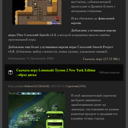
шут'эм'апа, события которой
происходят в Древнем Египте с
антуражем стимпанка.
Игра обновлена до
финальной
версии
.
Добавлена улучшенная версия
игры Uber Catacomb Snatch v1.4
, в которой исправлены многие ошибки
оригинальной игры.
Добавлена еще более улучшенная версия игры Catacomb Snatch Project
v1.0
. Добавлены: выбор сложности, новые уровни, управление мышкой.
Комментариев: 74 | Просмотров: 30980
Скачать игру (27.53 Мб.)
Скачать игру Lemonade Tycoon 2 New York Edition
Рейтинга пока нет
- образ диска
Игру добавил
Defuser222 [3626|10]
| 2012-02-22 |
Стратегии (3781)
В этой экономической стратегии
вы будете заниматься
зарабатыванием денег на
лимонаде, изготавливая по разным
рецептам продукт и продавая его
в разных точках города.