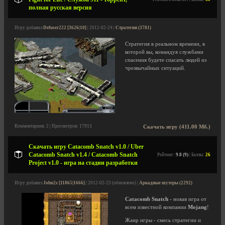
полная русская версия
Игру добавил
Defuser222 [3626|10]
| 2012-02-24 |
Стратегии (3781)
Стратегия в реальном времени, в
которой вы, командуя службами
спасения будете спасать людей из
чрезвычайных ситуаций.
Комментариев: 2 | Просмотров: 17913
Скачать игру (411.00 Мб.)
Скачать игру Catacomb Snatch v1.0 / Uber
Catacomb Snatch v1.4 / Catacomb Snatch
Рейтинг:
9.8 (9)
| Баллы:
26
Project v1.0 - игра на стадии разработки
Игру добавил
John2s [11865|1666]
| 2012-02-23 (обновлено) |
Аркадные шутеры (2292)
Catacomb Snatch
- новая игра от
всем известной компании
Mojang
!
Жанр игры - смесь стратегии и