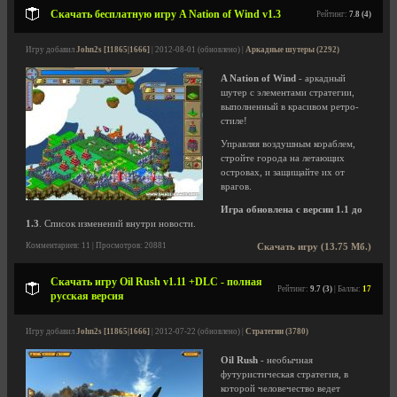
Скачать бесплатную игру A Nation of Wind v1.3
Рейтинг:
7.8 (4)
Игру добавил
John2s [11865|1666]
| 2012-08-01 (обновлено) |
Аркадные шутеры (2292)
A Nation of Wind
- аркадный
шутер с элементами стратегии,
выполненный в красивом ретро-
стиле!
Управляя воздушным кораблем,
стройте города на летающих
островах, и защищайте их от
врагов.
Игра обновлена с версии 1.1 до
1.3
. Список изменений внутри новости.
Комментариев: 11 | Просмотров: 20881
Скачать игру (13.75 Мб.)
Скачать игру Oil Rush v1.11 +DLC - полная
Рейтинг:
9.7 (3)
| Баллы:
17
русская версия
Игру добавил
John2s [11865|1666]
| 2012-07-22 (обновлено) |
Стратегии (3780)
Oil Rush
- необычная
футуристическая стратегия, в
которой человечество ведет