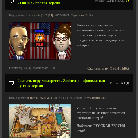
Рейтинг:
10.0 (1)
| Баллы:
10
v1.00.003 - полная версия
Игру добавил
Defuser222 [3626|10]
| 2012-08-09 |
Стратегии (3780)
Политическая стратегия,
выполненная в юмористическом
стиле, в которой вы будете
продвигать своего кандидата на
выборах.
Комментариев: 3 | Просмотров: 9199
Скачать игру (197.41 Мб.)
Скачать игру Зоолоретто / Zooloretto - официальная
Рейтинг:
6.0 (1)
русская версия
Игру добавил
John2s [11865|1666]
| 2012-08-09 (обновлено) |
Стратегии (3780)
Zooloretto
- увлекательная
стратегия по мотивам известной
настольной игры!
Добавлена
РУССКАЯ ВЕРСИЯ
игры!