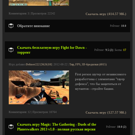
Комментариев: 3 | Просмотров: 22242
Скачать игру (414.57 Мб.)
Обратите внимание
Рейтинг:
10.0
Скачать бесплатную игру Fight for Dawn -
Рейтинг:
9.5 (2)
| Баллы:
17
торрент
Игру добавил
Defuser222 [3626|10]
| 2012-08-22 |
Тир, FPS, 3D-бродилки (4015)
First person шутер от независимого
разработчика с элементами "тауер
дефенса", что бы защититься от
мутантов - стройте башни.
Комментариев: 12 | Просмотров: 10764
Скачать игру (127.57 Мб.)
Скачать игру Magic: The Gathering - Duels of the
Рейтинг:
10.0 (2)
Planeswalkers 2013 v1.0 - полная русская версия