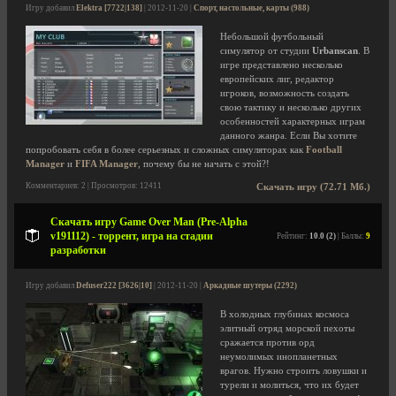
Игру добавил
Elektra [7722|138]
| 2012-11-20 |
Спорт, настольные, карты (988)
Небольшой футбольный
симулятор от студии
Urbanscan
. В
игре представлено несколько
европейских лиг, редактор
игроков, возможность создать
свою тактику и несколько других
особенностей характерных играм
данного жанра. Если Вы хотите
попробовать себя в более серьезных и сложных симуляторах как
Football
Manager
и
FIFA Manager
, почему бы не начать с этой?!
Комментариев: 2 | Просмотров: 12411
Скачать игру (72.71 Мб.)
Скачать игру Game Over Man (Pre-Alpha
v191112) - торрент, игра на стадии
Рейтинг:
10.0 (2)
| Баллы:
9
разработки
Игру добавил
Defuser222 [3626|10]
| 2012-11-20 |
Аркадные шутеры (2292)
В холодных глубинах космоса
элитный отряд морской пехоты
сражается против орд
неумолимых инопланетных
врагов. Нужно строить ловушки и
турели и молиться, что их будет