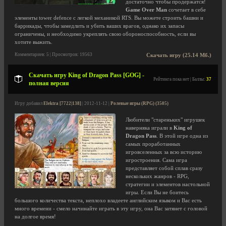
достаточно чтобы продержатся!
Game Over Man
сочетает в себе
элементы tower defence с легкой механикой RTS. Вы можете строить башни и
баррикады, чтобы замедлить и убить ваших врагов, однако их запасы
ограничены, и необходимо укреплять свою обороноспособность, если вы
хотите выжить.
Комментариев: 5 | Просмотров: 19563
Скачать игру (25.14 Мб.)
Скачать игру King of Dragon Pass [GOG] -
Рейтинга пока нет | Баллы:
37
полная версия
Игру добавил
Elektra [7722|138]
| 2012-11-12 |
Ролевые игры (RPG) (3505)
Любители "стареньких" игрушек
наверняка играли в
King of
Dragon Pass
. В этой игре одна из
самых проработанных
игровселенных за всю историю
игростроения. Сама игра
представляет собой сплав сразу
нескольких жанров - RPG,
стратегии и элементов настольной
игры. Если Вы не боитесь
большого количества текста, неплохо владеете английским языком и Вас есть
много времени - смело начинайте играть в эту игру, она Вас затянет с головой
на долгое время!