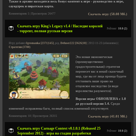
Также в архиве находится весь бонус-контент к игре - руководство к игре,
саундтрек и пиратская карта.
Комментариев: 5 | Просмотров: 26477
Скачать игру (58.08 Мб.)
Скачать игру King's Legacy v1.4 / Наследие королей
Рейтинг:
10.0 (2)
- торрент, полная русская версия
Игру добавил
Igromanka [2371|145]
, ред.
Defuser222 [3626|10]
| 2012-11-23 (обновлено) |
Стратегии (3780)
Эта новая экономическая
(преимущественно
градостроительная) стратегия
перенесет вас в некий сказочный
мир, где вы от лица принца будете
отстаивать ваше право на
отцовское наследство (в виде
королевства разумеется).
Версия игры ОБНОВЛЕНА с 1.0
до русской версии 1.4.
Среди
изменений исправлены баги, полный список изменений отсутствует.
Комментариев: 10 | Просмотров: 26315
Скачать игру (41.01 Мб.)
Скачать игру Carnage Contest v0.1.0.1 (Released 25
Рейтинг:
10.0 (2)
September 2012) - игра на стадии разработки