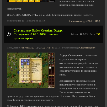
преодолеть все препятствия и
придти к сокровищам раньше
конкурентов?
Игра
ОБНОВЛЕНА
с
v1.2
до
v1.3.3.
. Список изменений внутри новости.
Комментариев: 15 | Просмотров: 36759
Скачать игру (24.01 Мб.)
Скачать игру Eador. Creation / Эадор.
Сотворение v1.05 / +GOG - полная
Рейтинг:
10.0 (25)
| Баллы:
705
русская версия
Игру добавил
Fallved [33|277]
, ред.
iXy [762|44]
| 2012-12-05 (обновлено) |
Стратегии (3780)
Эадор. Сотворение
- пошаговая
стратегическая игра от
отечественного разработчика даст
вам возможность почувствовать
себя Властелином фэнтезийного
мира.
Захватывайте окрестные земли,
накапливайте экономическую и
военную мощь и в последствии у
Вас появится возможность
сразится с другими соперниками за владение Осколком. Ну а поможет Вам в
этом Герой, которого можно призывать.
Добавлено
GOG-издание
игры, которое помимо оригинальной игры включает