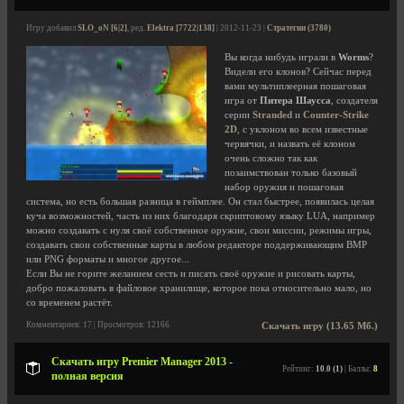
Игру добавил
SLO_oN [6|2]
, ред.
Elektra [7722|138]
| 2012-11-23 |
Стратегии (3780)
Вы когда нибудь играли в
Worms
?
Видели его клонов? Сейчас перед
вами мультиплеерная пошаговая
игра от
Питера Шаусса
, создателя
серии
Stranded
и
Counter-Strike
2D
, с уклоном во всем известные
червячки, и назвать её клоном
очень сложно так как
позаимствован только базовый
набор оружия и пошаговая
система, но есть большая разница в геймплее. Он стал быстрее, появилась целая
куча возможностей, часть из них благодаря скриптовому языку LUA, например
можно создавать с нуля своё собственное оружие, свои миссии, режимы игры,
создавать свои собственные карты в любом редакторе поддерживающим BMP
или PNG форматы и многое другое...
Если Вы не горите желанием сесть и писать своё оружие и рисовать карты,
добро пожаловать в файловое хранилище, которое пока относительно мало, но
со временем растёт.
Комментариев: 17 | Просмотров: 12166
Скачать игру (13.65 Мб.)
Скачать игру Premier Manager 2013 -
Рейтинг:
10.0 (1)
| Баллы:
8
полная версия