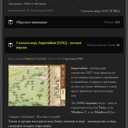
саундтрек, обои и аватарки.
Комментариев: 86 | Просмотров: 86807
Скачать игру (143.70 Мб.)
Обратите внимание
Рейтинг:
10.0
Скачать игру Imperialism [GOG] - полная
Рейтинга пока нет | Баллы:
41
версия
Игру добавил
Elektra [7722|138]
| 2012-11-30 |
Стратегии (3780)
Imperialism
- интересная
стратегия 1997 года выпуска не
получившая народного признания
и хвалебных отзывов у критиков,
но все же тепло любимая в узком
кругу фанатов стратегических
игр.
Это
GOG-издание
игры - запуск
гарантируется и на
Vista
, и на
Windows 7
, и на
Windows 8
без
"танцев с бубнами". Поставь и играй!
Также в архиве находится весь бонус-контент к игре - руководство к игре,
саундтрек и карта мира игры.