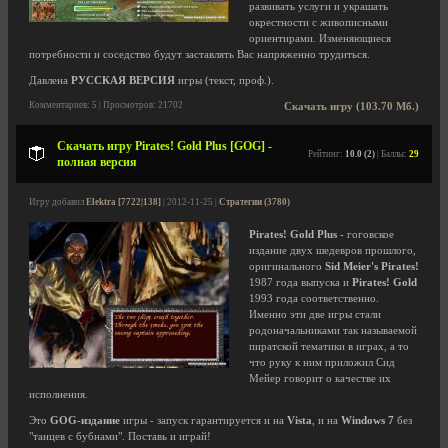
развивать услуги и украшать
окрестности с живописными
ориентирами. Изменяющиеся
потребности и соседство будут заставлять Вас напряженно трудиться.
Давлена
РУССКАЯ ВЕРСИЯ
игры (текст, проф.).
Комментариев: 5 | Просмотров: 21702
Скачать игру (103.70 Мб.)
Скачать игру Pirates! Gold Plus [GOG] -
Рейтинг:
10.0 (2)
| Баллы:
29
полная версия
Игру добавил
Elektra [7722|138]
| 2012-11-25 |
Стратегии (3780)
Pirates! Gold Plus
- гоговское
издание двух шедевров прошлого,
оригинального
Sid Meier's Pirates!
1987 года выпуска и
Pirates! Gold
1993 года соответственно.
Именно эти две игры стали
родоначальниками так называемой
пиратской тематики в играх, а то
что руку к ним приложил Сид
Мейер говорит о качестве их
исполнения.
Это
GOG-издание
игры - запуск гарантируется и на
Vista
, и на
Windows 7
без
"танцев с бубнами". Поставь и играй!