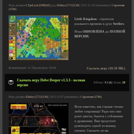
Игру добавил
CTpeLock [2980|43]
, ред.
Elektra [7722|138]
| 2012-12-18 (обновлено) |
Стратегии
(3780)
Little Kingdom
- стратегия
реального времени в духе
Settlers
.
Игра
ОБНОВЛЕНА
до
ПОЛНОЙ
ВЕРСИИ.
Комментариев: 14 | Просмотров: 16246
Скачать игру (16.56 Мб.)
Скачать игру Delve Deeper v1.3.3 - полная
Рейтинг:
9.5 (6)
| Баллы:
29
версия
Игру добавил
Elektra [7722|138]
| 2012-12-07 (обновлено) |
Стратегии (3780)
Всем известно, как горные гномы
любят сокровища! Ради них они
роют шахты, бьются с гоблинами
и драконами. Вам предстоит
руководить одной из команд
гномов. Сможете ли вы