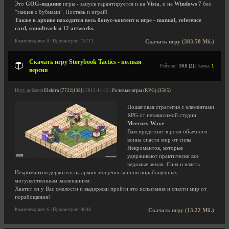
Это
GOG-издание
игры - запуск гарантируется и на
Vista
, и на
Windows 7
без
"танцев с бубнами". Поставь и играй!
Также в архиве находится весь бонус-контент к игре - manual, reference
card, soundtrack и 12 artworks.
Комментариев: 8 | Просмотров: 18711
Скачать игру (383.58 Мб.)
Скачать игру Storybook Tactics - полная
Рейтинг:
10.0 (2)
| Баллы:
1
версия
Игру добавил
Elektra [7722|138]
| 2012-11-12 |
Ролевые игры (RPG) (3505)
Пошаговая стратегия с элементами
RPG от независимой студии
Mercury Wave
.
Вам предстоит в роли обычного
воина спасти мир от силы
Некромантов, которые
удерживают практически все
ведомые земли. Сила и власть
Некромантов держится на армии могучих воинов порабощенных
могущественным заклинаниям.
Хватит ли у Вас смелости и выдержки пройти это испытания и спасти мир от
порабощения?
Комментариев: 6 | Просмотров: 9848
Скачать игру (13.22 Мб.)