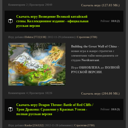
Комментариев: 2 | Просмотров: 29049
Скачать игру (127.03 Мб.)
Скачать игру Возведение Великой китайской
стены. Коллекционное издание - официальная
Рейтинг:
10.0 (2)
русская версия
Игру добавил
Elektra [7722|138]
| 2012-11-29 (обновлено) |
Стратегии (3780)
Building the Great Wall of China
-
новая игра в жанре стратегия с
элементами тайм-менеджмента от
студии
Nordcurrant
.
Игра
ОБНОВЛЕНА
до
ПОЛНОЙ
РУССКОЙ ВЕРСИИ
.
Комментариев: 4 | Просмотров: 18226
Скачать игру (204.00 Мб.)
Скачать игру Dragon Throne: Battle of Red Cliffs /
Трон Дракона: Сражение у Красных Утесов -
Рейтинг:
10.0 (3)
полная русская версия
Игру добавил
Kusko [2563|32]
| 2012-11-28 (обновлено) |
Стратегии (3780)