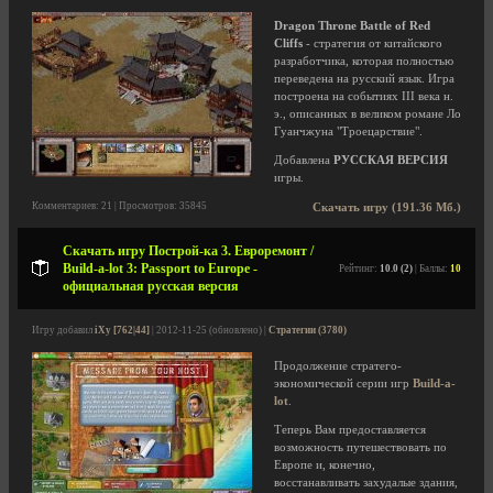
Dragon Throne Battle of Red
Cliffs
- стратегия от китайского
разработчика, которая полностью
переведена на русский язык. Игра
построена на событиях III века н.
э., описанных в великом романе Ло
Гуанчжуна "Троецарствие".
Добавлена
РУССКАЯ ВЕРСИЯ
игры.
Комментариев: 21 | Просмотров: 35845
Скачать игру (191.36 Мб.)
Скачать игру Построй-ка 3. Евроремонт /
Build-a-lot 3: Passport to Europe -
Рейтинг:
10.0 (2)
| Баллы:
10
официальная русская версия
Игру добавил
iXy [762|44]
| 2012-11-25 (обновлено) |
Стратегии (3780)
Продолжение стратего-
экономической серии игр
Build-a-
lot
.
Теперь Вам предоставляется
возможность путешествовать по
Европе и, конечно,
восстанавливать захудалые здания,