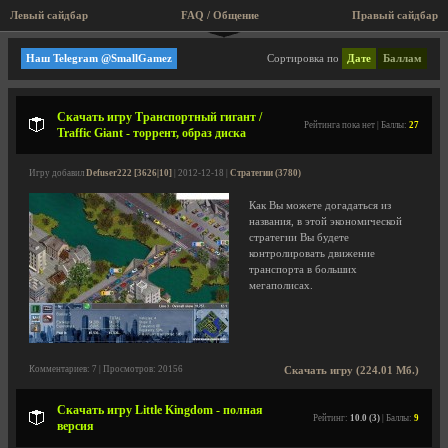
Левый сайдбар
FAQ / Общение
Пра
Стратегии
Наш Telegram @SmallGamez
Сортировка по
Дате
Баллам
Скачать игру Транспортный гигант /
Рейтинга пока нет | Баллы:
27
Traffic Giant - торрент, образ диска
Игру добавил
Defuser222 [3626|10]
| 2012-12-18 |
Стратегии (3780)
Как Вы можете догадаться из
названия, в этой экономической
стратегии Вы будете
контролировать движение
транспорта в больших
мегаполисах.
Комментариев: 7 | Просмотров: 20156
Скачать игру (224.01 Мб.)
Скачать игру Little Kingdom - полная
Рейтинг:
10.0 (3)
| Баллы:
9
версия