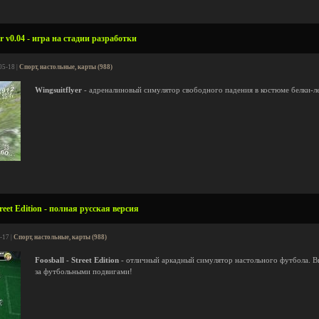
r v0.04 - игра на стадии разработки
05-18 |
Спорт, настольные, карты (988)
Wingsuitflyer
- адреналиновый симулятор свободного падения в костюме белки-л
reet Edition - полная русская версия
-17 |
Спорт, настольные, карты (988)
Foosball - Street Edition
- отличный аркадный симулятор настольного футбола. Вы
за футбольными подвигами!