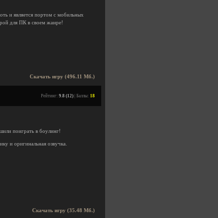
оть и является портом с мобильных
рой для ПК в своем жанре!
Скачать игру (496.11 Мб.)
Рейтинг:
9.8 (12)
| Баллы:
18
ешили поиграть в боулинг!
ику и оригинальная озвучка.
Скачать игру (35.48 Мб.)