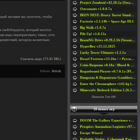
Project Zomboid v42.20.2a [Steam Early Access]
Ostranauts v1.0.0.7a
IRON NEST: Heavy Turret Simulator v1.0a
рый заставит вас попотеть, чтобы
Factorio v2.1.14b + Space Age DLC
Big Walk v1.4.7a
а скейтбордиста, который несется
Pile Up! v1.0.12a
рые надо перепрыгивать; также, есть
препятствий, которую желательно
BeamNG Drive v0.39.2.1b [Steam Early Access]
HyperBox v25.12.2025
Lucky Tower Ultimate v1.1.1a
Dwarf Fortress v53.16a / + Русская Версия v50.12a
Скачать игру (73.45 Мб.)
Crisis Response v0.10a / Blood & Bullet
Roguebound Pirates v0.7.0.1a [Playtest]
Рейтинг:
10.0 (4)
Dungeons & Degenerate Gamblers v2.0.2a
Enter the Chronosphere v141.6g [Steam Early Access]
Minecraft: Bedrock Edition 1.26.33.1a / + TLauncher v2.89
Показать Топ-100
10 новых игр
DOOM The Gallery Experience v1.4.2
Prospice: Anomalous Logistics v97 [Playtest]
Escape Wizard
Probably Stolen - Cyberpunk Pawnshop Simulator v048c [Playtest]