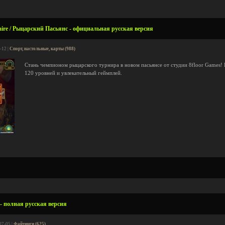
taire / Рыцарский Пасьянс - официальная русская версия
-12 |
Спорт, настольные, карты (988)
Стань чемпионом рыцарского турнира в новом пасьянсе от студии 8floor Games! 
120 уровней и увлекательный геймплей.
 - полная русская версия
07-05 |
Файтинги (625)