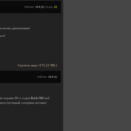
Рейтинг:
10.0 (3)
| Баллы:
22
за всеми движениями!
ься!
Скачать игру (175.22 Мб.)
Рейтинг:
10.0 (1)
ми играми 90-х годов
Kick Off
and
а неуступчивый соперник заставит