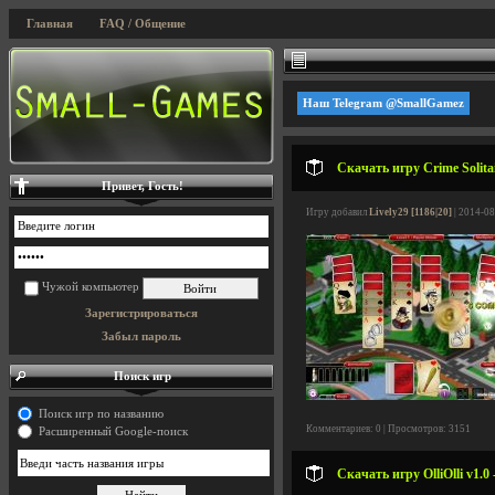
Главная
FAQ / Общение
Наш Telegram @SmallGamez
Скачать игру Crime Solita
Привет, Гость!
Игру добавил
Lively29 [1186|20]
| 2014-08
Чужой компьютер
Зарегистрироваться
Забыл пароль
Поиск игр
Поиск игр по названию
Комментариев: 0 | Просмотров: 3151
Расширенный Google-поиск
Скачать игру OlliOlli v1.0