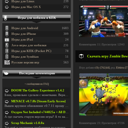
Игры для Linux
239
Игры для Mac OS X
272
Игры для мобилок и КПК
Игры для Android
1683
Игры для iPhone
309
Игры для iPad
24
Комментариев: 11 | Просмотров: 12943
Java-игры для мобилки
231
Игры для КПК (Pocket PC)
78
Скачать игру Zombie Bowl
Игры для Symbian
51
Русские версии игр
563
Игру добавил
iXy [762|44]
, ред.
Elektra [7
Последние комментарии
+ сообщения из FAQ
DOOM The Gallery Experience v1.4.2
Блин, прикольно сделали с монетками. Вернулся в св
MENACE v0.7.8b [Steam Early Access]
Вышло крупное обновление v0.7.11 прошу обновить
Oxygen Not Included v744825a + All DLC
А где скачать старую версию игры? А то на новой но
Scrap Mechanic v1.0.0a
Комментариев: 23 | Просмотров: 47236
Тут ещё и системные требования подскочили. Если не