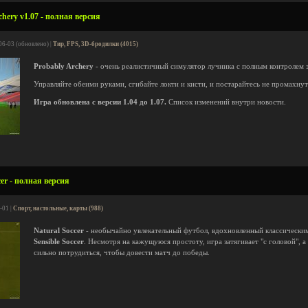
hery v1.07 - полная версия
06-03 (обновлено) |
Тир, FPS, 3D-бродилки (4015)
Probably Archery
- очень реалистичный симулятор лучника с полным контролем 
Управляйте обеими руками, сгибайте локти и кисти, и постарайтесь не промахнут
Игра обновлена с версии 1.04 до 1.07.
Список изменений внутри новости.
er - полная версия
-01 |
Спорт, настольные, карты (988)
Natural Soccer
- необычайно увлекательный футбол, вдохновленный классически
Sensible Soccer
. Несмотря на кажущуюся простоту, игра затягивает "с головой", 
сильно потрудиться, чтобы довести матч до победы.