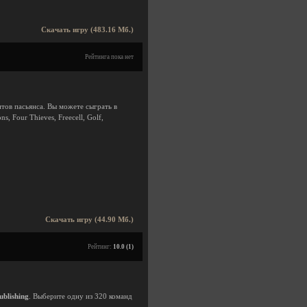
Скачать игру (483.16 Мб.)
Рейтинга пока нет
тов пасьянса. Вы можете сыграть в
ns, Four Thieves, Freecell, Golf,
Скачать игру (44.90 Мб.)
Рейтинг:
10.0 (1)
ublishing
. Выберите одну из 320 команд