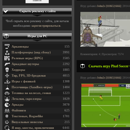
Игру добавил
John2s [11865|1666]
| 2014-
Скрыть рекламу с сайта
Чтоб скрыть всю рекламу с сайта, для начала
необходимо
зарегистрироваться
.
Игры для PC
Арканоиды
155
Платформеры (вид сбоку)
3991
Комментариев: 4 | Просмотров: 7574
Ролевые игры (RPG)
3505
Аркадные шутеры
2292
Скачать игру Pixel Soccer 
Хорроры
1885
Тир, FPS, 3D-бродилки
4015
Игру добавил
John2s [11865|1666]
| 2014-
Игры с физикой
1308
Песочницы (Sandbox-игры)
1404
Техника на колесах, гонки
1223
Леталки, скроллеры
1029
Аркады
3070
Файтинги
625
Текстовые, Roguelike
1701
Визуальные новеллы
215
Я ищу, квесты, приключения
6441