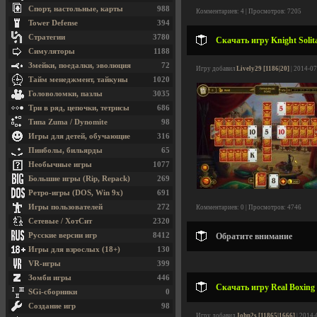
Спорт, настольные, карты
988
Комментариев: 4 | Просмотров: 7205
Tower Defense
394
Стратегии
3780
Скачать игру Knight Soli
Симуляторы
1188
Змейки, поедалки, эволюция
72
Игру добавил
Lively29 [1186|20]
| 2014-07
Тайм менеджмент, тайкуны
1020
Головоломки, пазлы
3035
Три в ряд, цепочки, тетрисы
686
Типа Zuma / Dynomite
98
Игры для детей, обучающие
316
Пинболы, бильярды
65
Необычные игры
1077
Большие игры (Rip, Repack)
269
Ретро-игры (DOS, Win 9x)
691
Игры пользователей
272
Комментариев: 0 | Просмотров: 4746
Сетевые / ХотСит
2320
Русские версии игр
8412
Обратите внимание
Игры для взрослых (18+)
130
VR-игры
399
Зомби игры
446
Скачать игру Real Boxing
SGi-сборники
0
Создание игр
98
Игру добавил
John2s [11865|1666]
| 2014-