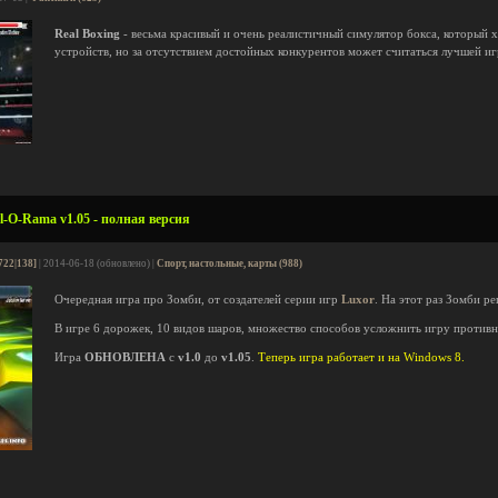
Real Boxing
- весьма красивый и очень реалистичный симулятор бокса, который х
устройств, но за отсутствием достойных конкурентов может считаться лучшей иг
-O-Rama v1.05 - полная версия
722|138]
| 2014-06-18 (обновлено) |
Спорт, настольные, карты (988)
Очередная игра про Зомби, от создателей серии игр
Luxor
. На этот раз Зомби р
В игре 6 дорожек, 10 видов шаров, множество способов усложнить игру противн
Игра
ОБНОВЛЕНА
с
v1.0
до
v1.05
.
Теперь игра работает и на Windows 8.