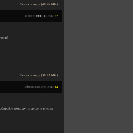
Скачать игру (40.76 Мб.)
Рейтинг:
10.0 (1)
| Баллы:
37
етяги!
Скачать игру (38.23 Мб.)
Рейтинга пока нет | Баллы:
14
бирайте команду по душе, и вперед -