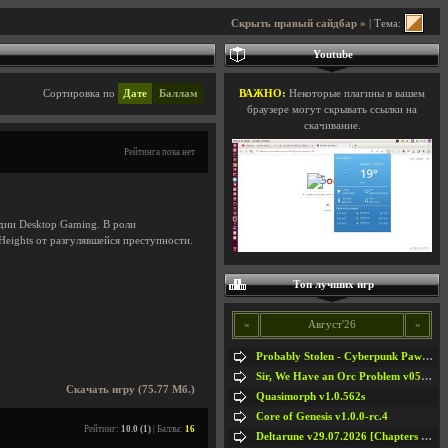
Скрыть правый сайдбар »
| Тема:
Youtube
Сортировка по
Дате
Баллам
ВАЖНО:
Некоторые плагины в вашем
браузере могут скрывать ссылки на
скачивание.
Рейтинга пока нет
дии Desktop Gaming. В роли
eights от разгулявшейся преступности.
Топ лучших игр
«
Август'26
»
Probably Stolen - Cyberpunk Pawnshop Simulator v048c [Playtest]
Sir, We Have an Orc Problem v05.08.2026
Скачать игру (75.77 Мб.)
Quasimorph v1.0.562s
Core of Genesis v1.0.0-rc.4
Рейтинг:
10.0 (1)
| Баллы:
16
Deltarune v29.07.2026 [Chapters 1-5] / + RUS [Chapters 1-5]