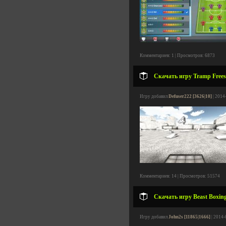
Комментариев: 1 | Просмотров: 6873
Скачать игру Tramp Freest
Игру добавил
Defuser222 [3626|10]
| 2014
Комментариев: 14 | Просмотров: 51574
Скачать игру Beast Boxing
Игру добавил
John2s [11865|1666]
| 2014-