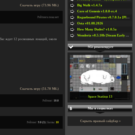
Big Walk v1.4.7a
Скачать игру (73.96 Мб.)
Core of Genesis v1.0.0-rc.4
Roguebound Pirates v0.7.0.1a [Playtest]
Рейтинга пока нет
Osta v01.08.2026
How Many Dudes? v1.0.5a
Wonderia v0.5.10b [Steam Early Access]
Вас ждет 12 роскошных локаций, около
SGi рекомендует
Скачать игру (51.70 Мб.)
Space Station 13
Рейтинг:
10.0
Мы в социалках
Скрыть правый сайдбар »
Рейтинг:
9.0 (3)
| Баллы:
18