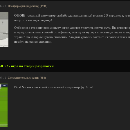
07-23 |
Платформеры (вид сбоку) (3991)
OlliOlli
- сложный симулятор скейтборда выполненный в стиле 2D-скроллера, кото
получить высокую оценку!
Отбросив в сторону всю мишуру, игре удается ухватить самую суть. Вы играете з
вперед, отталкиваясь ногой от асфальта; есть кучи мусора и лестницы, через кото
"грани", по которым нужно скользить. Каждый уровень состоит из полосы таких 
пройти на одном дыхании.
v0.3.2 - игра на стадии разработки
07-16 |
Спорт, настольные, карты (988)
Pixel Soccer
- занятный пиксельный симулятор футбола!