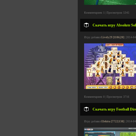
Комментариев: 1 | Просмотров: 5345
Скачать игру Absolute Soli
Игру добавил
Lively29 [1186|20]
| 2014-04
Комментариев: 0 | Просмотров: 3716
Скачать игру Football Dir
Игру добавил
Elektra [7722|138]
| 2014-04