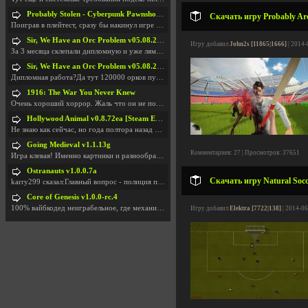
Probably Stolen - Cyberpunk Pawnshop Simulator v048c [Playtest]
Скачать игру Probably Arc
Поиграв в плейтест, сразу бы накинул игре наивысши
Sir, We Have an Orc Problem v05.08.2026
Игру добавил
John2s [11865|1666]
| 2014-
За 3 месяца склепали дипломную и уже лям двести ба
Sir, We Have an Orc Problem v05.08.2026
Дипломная работа?Да тут 120000 орков путь выбирают
1916: The War You Never Knew
Очень хороший хоррор. Жаль что он не получил должн
Hollywood Animal v0.8.72ea [Steam Early Access]
Не знаю как сейчас, но года полтора назад игра был
Going Medieval v1.1.13g
Комментариев: 27 | Просмотров: 37651
Игра клевая! Именно картинки и разнообразия в стро
Ostranauts v1.0.0.7a
Скачать игру Natural Socc
karry299 сказал:Главный вопрос - полиция по-прежне
Core of Genesis v1.0.0-rc.4
100% вайбкодед неиграбельное, где механики знает т
Игру добавил
Elektra [7722|138]
| 2014-06