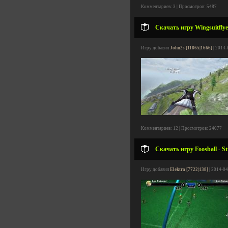
Комментариев: 3 | Просмотров: 5487
Скачать игру Wingsuitflye
Игру добавил
John2s [11865|1666]
| 2014-
Комментариев: 12 | Просмотров: 24077
Скачать игру Foosball - St
Игру добавил
Elektra [7722|138]
| 2014-04