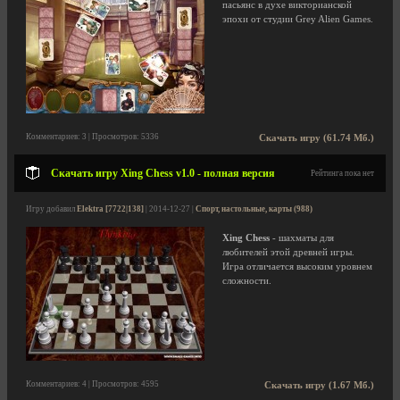
пасьянс в духе викторианской
эпохи от студии Grey Alien Games.
Комментариев: 3 | Просмотров: 5336
Скачать игру (61.74 Мб.)
Скачать игру Xing Chess v1.0 - полная версия
Рейтинга пока нет
Игру добавил
Elektra [7722|138]
| 2014-12-27 |
Спорт, настольные, карты (988)
Xing Chess
- шахматы для
любителей этой древней игры.
Игра отличается высоким уровнем
сложности.
Комментариев: 4 | Просмотров: 4595
Скачать игру (1.67 Мб.)