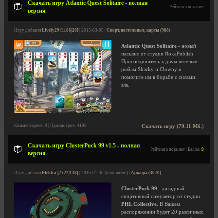
Скачать игру Atlantic Quest Solitaire - полная
Рейтинга пока нет
версия
Игру добавил
Lively29 [1186|20]
| 2015-03-05 |
Спорт, настольные, карты (988)
Atlantic Quest Solitaire
- новый
пасьянс от студии RokaPublish.
Присоединитесь к двум веселым
рыбам Sharky и Clowny и
помогите им в борьбе с силами
зла.
Комментариев: 0 | Просмотров: 4193
Скачать игру (79.11 Мб.)
Скачать игру ClusterPuck 99 v1.5 - полная
Рейтинга пока нет | Баллы:
9
версия
Игру добавил
Elektra [7722|138]
| 2015-01-30 (обновлено) |
Аркады (3070)
ClusterPuck 99
- аркадный
спортивный симулятор от студии
PHL Collective
. В Вашем
распоряжении будет 20 различных