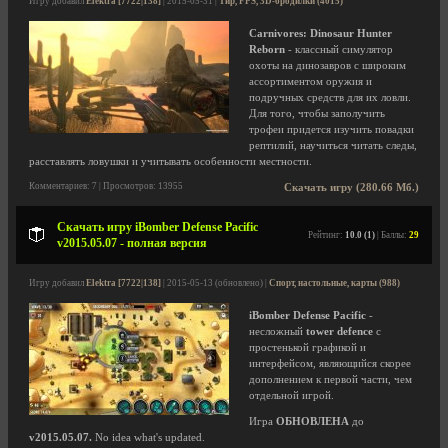
Игру добавил
Elektra [7722|138]
| 2015-05-31 |
Тир, FPS, 3D-бродилки (4015)
Carnivores: Dinosaur Hunter
Reborn
- классный симулятор
охоты на динозавров c широким
ассортиментом оружия и
подручных средств для их ловли.
Для того, чтобы заполучить
трофеи придется изучить повадки
рептилий, научиться читать следы,
расставлять ловушки и учитывать особенности местности.
Комментариев: 7 | Просмотров: 13955
Скачать игру (280.66 Мб.)
Скачать игру iBomber Defense Pacific
Рейтинг:
10.0 (1)
| Баллы:
29
v2015.05.07 - полная версия
Игру добавил
Elektra [7722|138]
| 2015-05-13 (обновлено) |
Спорт, настольные, карты (988)
iBomber Defense Pacific
-
несложный
tower defence
с
простенькой графикой и
интерфейсом, являющийся скорее
дополнением к первой части, чем
отдельной игрой.
Игра
ОБНОВЛЕНА
до
v2015.05.07.
No idea what's updated.