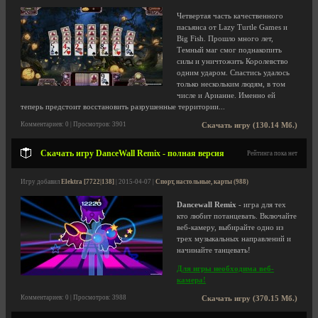
Четвертая часть качественного
пасьянса от Lazy Turtle Games и
Big Fish. Прошло много лет,
Темный маг смог поднакопить
силы и уничтожить Королевство
одним ударом. Спастись удалось
только нескольким людям, в том
числе и Арианне. Именно ей
теперь предстоит восстановить разрушенные территории...
Комментариев: 0 | Просмотров: 3901
Скачать игру (130.14 Мб.)
Скачать игру DanceWall Remix - полная версия
Рейтинга пока нет
Игру добавил
Elektra [7722|138]
| 2015-04-07 |
Спорт, настольные, карты (988)
Dancewall Remix
- игра для тех
кто любит потанцевать. Включайте
веб-камеру, выбирайте одно из
трех музыкальных направлений и
начинайте танцевать!
Для игры необходима веб-
камера!
Комментариев: 0 | Просмотров: 3988
Скачать игру (370.15 Мб.)