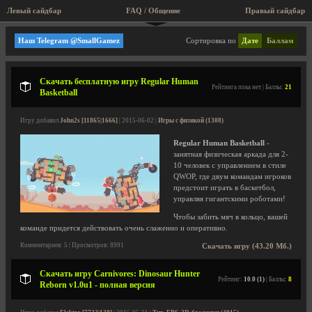
Левый сайдбар
FAQ / Общение
Правый сайдбар
Спорт, настольные, карты
Наш Telegram @SmallGamez
Сортировка по
Дате
Баллам
Скачать бесплатную игру Regular Human
Рейтинга пока нет | Баллы:
21
Basketball
Игру добавил
John2s [11865|1666]
| 2015-06-02 |
Игры с физикой (1308)
Regular Human Basketball
-
занятная физическая аркада для 2-
10 человек с управлением в стиле
QWOP, где двум командам игроков
предстоит играть в баскетбол,
управляя гигантскими роботами!
Чтобы забить мяч в кольцо, вашей
команде придется действовать очень слаженно и оперативно.
Комментариев: 5 | Просмотров: 8991
Скачать игру (43.20 Мб.)
Скачать игру Carnivores: Dinosaur Hunter
Рейтинг:
10.0 (1)
| Баллы:
8
Reborn v1.0u1 - полная версия