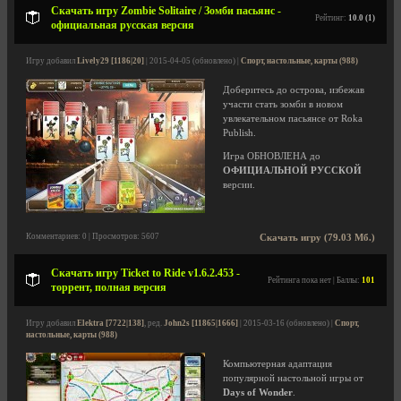
Скачать игру Zombie Solitaire / Зомби пасьянс -
Рейтинг:
10.0 (1)
официальная русская версия
Игру добавил
Lively29 [1186|20]
| 2015-04-05 (обновлено) |
Спорт, настольные, карты (988)
Доберитесь до острова, избежав
участи стать зомби в новом
увлекательном пасьянсе от Roka
Publish.
Игра ОБНОВЛЕНА до
ОФИЦИАЛЬНОЙ РУССКОЙ
версии.
Комментариев: 0 | Просмотров: 5607
Скачать игру (79.03 Мб.)
Скачать игру Ticket to Ride v1.6.2.453 -
Рейтинга пока нет | Баллы:
101
торрент, полная версия
Игру добавил
Elektra [7722|138]
, ред.
John2s [11865|1666]
| 2015-03-16 (обновлено) |
Спорт,
настольные, карты (988)
Компьютерная адаптация
популярной настольной игры от
Days of Wonder
.