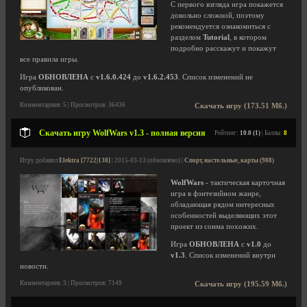
С первого взгляда игра покажется
довольно сложной, поэтому
рекомендуется ознакомиться с
разделом
Tutorial
, в котором
подробно расскажут и покажут
все правила игры.
Игра
ОБНОВЛЕНА
с
v1.6.0.424
до
v1.6.2.453
. Список изменений не
опубликован.
Комментариев: 5 | Просмотров: 36436
Скачать игру (173.51 Мб.)
Скачать игру WolfWars v1.3 - полная версия
Рейтинг:
10.0 (1)
| Баллы:
8
Игру добавил
Elektra [7722|138]
| 2015-03-13 (обновлено) |
Спорт, настольные, карты (988)
WolfWars
- тактическая карточная
игра в фэнтезийном жанре,
обладающая рядом интересных
особенностей выделяющих этот
проект из сонма похожих.
Игра
ОБНОВЛЕНА
с
v1.0
до
v1.3
. Список изменений внутри
новости.
Комментариев: 3 | Просмотров: 7149
Скачать игру (195.59 Мб.)