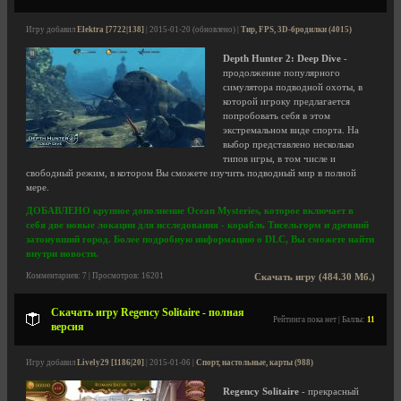
Игру добавил
Elektra [7722|138]
| 2015-01-20 (обновлено) |
Тир, FPS, 3D-бродилки (4015)
Depth Hunter 2: Deep Dive
-
продолжение популярного
симулятора подводной охоты, в
которой игроку предлагается
попробовать себя в этом
экстремальном виде спорта. На
выбор представлено несколько
типов игры, в том числе и
свободный режим, в котором Вы сможете изучить подводный мир в полной
мере.
ДОБАВЛЕНО крупное дополнение
Ocean Mysteries
, которое включает в
себя две новые локации для исследования -
корабль Тисельгорм
и
древний
затонувший город
. Более подробную информацию о DLC, Вы сможете найти
внутри новости.
Комментариев: 7 | Просмотров: 16201
Скачать игру (484.30 Мб.)
Скачать игру Regency Solitaire - полная
Рейтинга пока нет | Баллы:
11
версия
Игру добавил
Lively29 [1186|20]
| 2015-01-06 |
Спорт, настольные, карты (988)
Regency Solitaire
- прекрасный