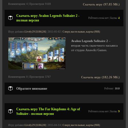
Комментариев: 4 | Просмотров: 9169
Скачать игру (97.85 Мб.)
Скачать игру Avalon Legends Solitaire 2 -
Рейтинга пока нет | Баллы:
4
полная версия
Игру добавил
Lively29 [1186|20]
| 2015-05-02 |
Спорт, настольные, карты (988)
Avalon Legends Solitaire 2
–
вторая часть сказочного пасьянса
от студии Anawiki Games.
Комментариев: 0 | Просмотров: 5767
Скачать игру (182.26 Мб.)
Обратите внимание
Рейтинг:
10.0
Скачать игру The Far Kingdoms 4: Age of
Рейтинга пока нет | Баллы:
9
Solitaire - полная версия
Игру добавил
Lively29 [1186|20]
| 2015-04-14 |
Спорт, настольные, карты (988)