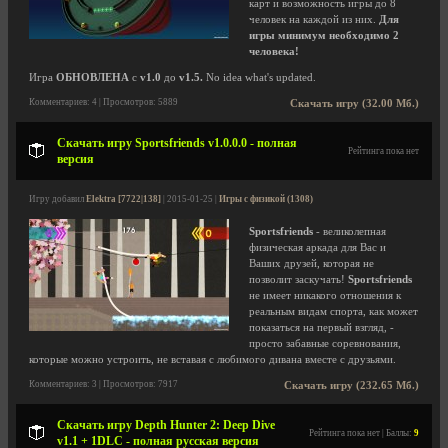
карт и возможность игры до 8
человек на каждой из них.
Для
игры минимум необходимо 2
человека!
Игра
ОБНОВЛЕНА
с
v1.0
до
v1.5.
No idea what's updated.
Комментариев: 4 | Просмотров: 5889
Скачать игру (32.00 Мб.)
Скачать игру Sportsfriends v1.0.0.0 - полная
Рейтинга пока нет
версия
Игру добавил
Elektra [7722|138]
| 2015-01-25 |
Игры с физикой (1308)
Sportsfriends
- великолепная
физическая аркада для Вас и
Ваших друзей, которая не
позволит заскучать!
Sportsfriends
не имеет никакого отношения к
реальным видам спорта, как может
показаться на первый взгляд, -
просто забавные соревнования,
которые можно устроить, не вставая с любимого дивана вместе с друзьями.
Комментариев: 3 | Просмотров: 7917
Скачать игру (232.65 Мб.)
Скачать игру Depth Hunter 2: Deep Dive
Рейтинга пока нет | Баллы:
9
v1.1 + 1DLC - полная русская версия