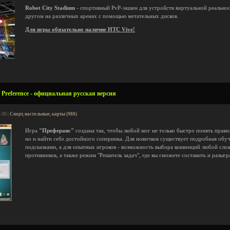
Robot City Stadium
- спортивный PvP-экшен для устройств виртуальной реальнос
другом на различных аренах с помощью метательных дисков.
Для игры обязательно наличие HTC Vive!
 Preference - официальная русская версия
-30 |
Спорт, настольные, карты (988)
Игра
"Преферанс"
создана так, чтобы любой мог не только быстро понять прави
но и найти себе достойного соперника. Для новичков существует подробная обу
подсказками, а для опытных игроков - возможность выбора конвенций любой сл
противников, а также режим "Решатель задач", где вы сможете составить и разыгр