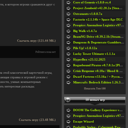
Core of Genesis v1.0.0-rc.4
ти, в котором игроки сражаются друг с
Project Zomboid v42.20.2a [Steam Early Access]
Ostranauts v1.0.0.7a
Factorio v2.1.14b + Space Age DLC
Prospice: Anomalous Logistics v97 [Playtest]
Big Walk v1.4.7a
BeamNG Drive v0.39.2.1b [Steam Early Access]
Скачать игру (121.44 Мб.)
Dungeons & Degenerate Gamblers v2.0.2a
Pile Up! v1.0.12a
Рейтинга пока нет
Lucky Tower Ultimate v1.1.1a
HyperBox v25.12.2025
Roguebound Pirates v0.7.0.1a [Playtest]
Crisis Response v0.10a / Blood & Bullet
ла этой классической карточной игры,
Dwarf Fortress v53.16a / + Русская Версия v50.12a
чающая справка и игровой режим с
ожности, умных компьютерных
Minecraft: Bedrock Edition 1.26.33.1a / + TLauncher v2.89
ать интересные расклады.
Показать Топ-100
10 новых игр
DOOM The Gallery Experience v1.4.2
Prospice: Anomalous Logistics v97 [Playtest]
Скачать игру (23.48 Мб.)
Escape Wizard
Probably Stolen - Cyberpunk Pawnshop Simulator v048c [Playtest]