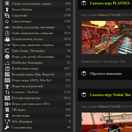
Скачать игру PLANNES -
Спорт, настольные, карты
988
Tower Defense
394
Игру добавил
Elektra [7722|138]
| 2017-03
Стратегии
3780
Симуляторы
1188
Змейки, поедалки, эволюция
72
Тайм менеджмент, тайкуны
1020
Головоломки, пазлы
3035
Три в ряд, цепочки, тетрисы
686
Типа Zuma / Dynomite
98
Игры для детей, обучающие
316
Комментариев: 0 | Просмотров: 1809
Пинболы, бильярды
65
Необычные игры
1077
Обратите внимание
Большие игры (Rip, Repack)
269
Ретро-игры (DOS, Win 9x)
691
Игры пользователей
272
Сетевые / ХотСит
2320
Скачать игру Nothin' But 
Русские версии игр
8412
Игры для взрослых (18+)
130
Игру добавил
Elektra [7722|138]
| 2017-03
VR-игры
399
Зомби игры
446
SGi-сборники
0
Создание игр
98