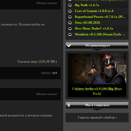
Рейтинга пока нет
Big Walk v1.4.7a
Core of Genesis v1.0.0-rc.4
Roguebound Pirates v0.7.0.1a [Playtest]
Osta v01.08.2026
й реальности. Путешествуйте по
How Many Dudes? v1.0.5a
Wonderia v0.5.10b [Steam Early Access]
SGi рекомендует
Скачать игру (220.20 Мб.)
Рейтинг:
10.0
Counter-Strike v1.6 v44 [Big Maps
Pack]
Рейтинга пока нет
Мы в социалках
ьной реальности, в котором игрокам
Скрыть правый сайдбар »