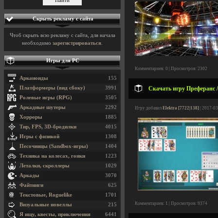
Скрыть рекламу с сайта
Чтоб скрыть всю рекламу с сайта, для начала
необходимо
зарегистрироваться
.
Игры для PC
Комментариев: 0 | Просмотров: 2302
Арканоиды
155
Платформеры (вид сбоку)
3991
Скачать игру Преферанс /
Ролевые игры (RPG)
3505
Аркадные шутеры
2292
Игру добавил
Elektra [7722|138]
| 2017-03
Хорроры
1885
Тир, FPS, 3D-бродилки
4015
Игры с физикой
1308
Песочницы (Sandbox-игры)
1404
Техника на колесах, гонки
1223
Леталки, скроллеры
1029
Аркады
3070
Файтинги
625
Текстовые, Roguelike
1701
Комментариев: 1 | Просмотров: 9374
Визуальные новеллы
215
Я ищу, квесты, приключения
6441