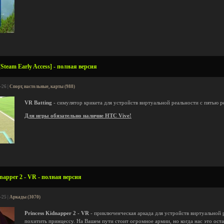
Steam Early Access] - полная версия
-26 |
Спорт, настольные, карты (988)
VR Batting
- симулятор крикета для устройств виртуальной реальности с пятью 
Для игры обязательно наличие HTC Vive!
napper 2 - VR - полная версия
-25 |
Аркады (3070)
Princess Kidnapper 2 - VR
- приключенческая аркада для устройств виртуальной 
похитить принцессу. На Вашем пути стоит огромное армии, но когда нас это ост