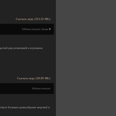
Скачать игру (113.32 Мб.)
Рейтинга пока нет | Баллы:
9
протий ряд испытаний в огромном
Скачать игру (30.99 Мб.)
Рейтинга пока нет
тствует большое разнообразие морской и