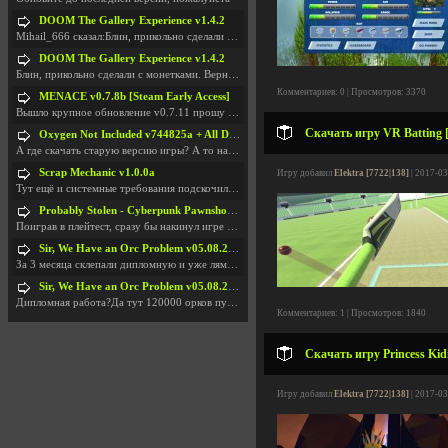
DOOM The Gallery Experience v1.4.2
Mihail_666 сказал:Блин, прикольно сделали с монетк
DOOM The Gallery Experience v1.4.2
Блин, прикольно сделали с монетками. Вернулся в св
Комментариев: 0 | Просмотров: 3370
MENACE v0.7.8b [Steam Early Access]
Вышло крупное обновление v0.7.11 прошу обновить
Скачать игру VR Batting [
Oxygen Not Included v744825a + All DLC
А где скачать старую версию игры? А то на новой но
Scrap Mechanic v1.0.0a
Игру добавил
Elektra [7722|138]
| 2017-03
Тут ещё и системные требования подскочили. Если не
Probably Stolen - Cyberpunk Pawnshop Simulator v048c [Playtest]
Поиграв в плейтест, сразу бы накинул игре наивысши
Sir, We Have an Orc Problem v05.08.2026
За 3 месяца склепали дипломную и уже лям двести ба
Sir, We Have an Orc Problem v05.08.2026
Дипломная работа?Да тут 120000 орков путь выбирают
Комментариев: 1 | Просмотров: 1840
Скачать игру Princess Kid
Игру добавил
Elektra [7722|138]
| 2017-03