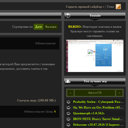
Скрыть правый сайдбар »
| Тема:
Youtube
Сортировка по
Дате
Баллам
ВАЖНО:
Некоторые плагины в вашем
браузере могут скрывать ссылки на
скачивание.
Рейтинга пока нет
 в которой Вам предлагается с помощью
мороженое, доставить газеты и так
Топ лучших игр
«
Август'26
»
Скачать игру (208.00 Мб.)
Probably Stolen - Cyberpunk Pawnshop Simulator v048c [Playtest]
Sir, We Have an Orc Problem v05.08.2026
Рейтинга пока нет | Баллы:
9
Quasimorph v1.0.562s
IRON NEST: Heavy Turret Simulator v1.0a
Deltarune v29.07.2026 [Chapters 1-5] / + RUS [Chapters 1-5]