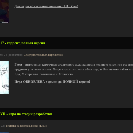
Для игры обязательно наличие HTC Vive!
.17 - торрент, полная версия
-03-24 (обновлено) |
Спорт, настольные, карты (988)
Frost
- интересная карточная стратегия с выживанием в ледяном мире, где все пл
трудным условиям жизни. Ходят слухи, что есть убежище, и Вам нужно найти его
Еда, Материалы, Выжившие и Усталость.
Игра ОБНОВЛЕНА с демки до ПОЛНОЙ версии!
 VR - игра на стадии разработки
-23 |
Техника на колесах, гонки (1223)