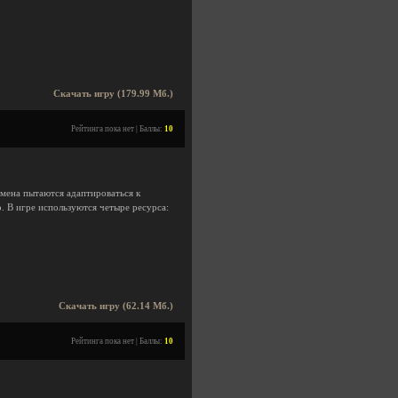
Скачать игру (179.99 Мб.)
Рейтинга пока нет | Баллы:
10
емена пытаются адаптироваться к
. В игре используются четыре ресурса:
Скачать игру (62.14 Мб.)
Рейтинга пока нет | Баллы:
10