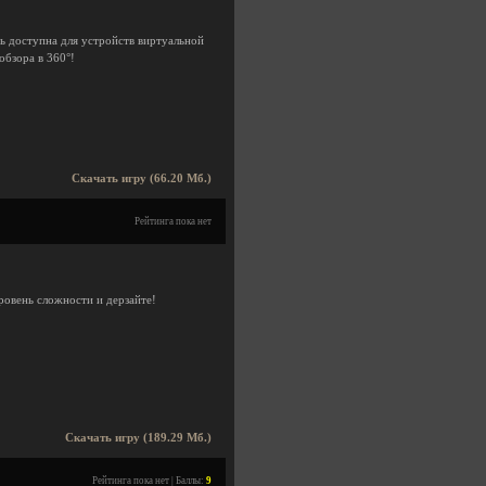
ь доступна для устройств виртуальной
бзора в 360°!
Скачать игру (66.20 Мб.)
Рейтинга пока нет
ровень сложности и дерзайте!
Скачать игру (189.29 Мб.)
Рейтинга пока нет | Баллы:
9