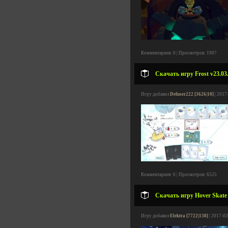
Комментариев: 0 | Просмотров: 1907
Скачать игру Frost v23.03
Игру добавил
Defuser222 [3626|10]
| 2017
Комментариев: 0 | Просмотров: 6525
Скачать игру Hover Skate
Игру добавил
Elektra [7722|138]
| 2017-03