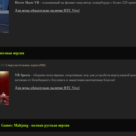
Hover Skate VR
- основанный на физике симулятор ховерборда с более 250 прие
Для игры обязательно наличие HTC Vive!
 полная версия
-23 |
Спорт, настольные, карты (988)
VR Sports
- сборник популярных спортивных игр для устройств виртуальной реал
начиная от безобидного боулинга и заканчивая контактным боксом!
Для игры обязательно наличие HTC Vive!
 Games: Mahjong - полная русская версия