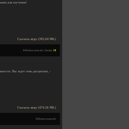
мами для изучения!
Скачать игру (392.64 Мб.)
Рейтинга пока нет | Баллы:
10
ьности. Вас ждет семь дисциплин, -
Скачать игру (474.26 Мб.)
Рейтинга пока нет