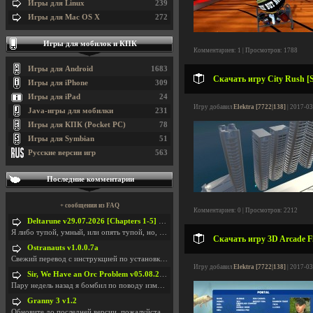
Игры для Linux
239
Игры для Mac OS X
272
Игры для мобилок и КПК
Комментариев: 1 | Просмотров: 1788
Игры для Android
1683
Скачать игру City Rush [S
Игры для iPhone
309
Игры для iPad
24
Игру добавил
Elektra [7722|138]
| 2017-03
Java-игры для мобилки
231
Игры для КПК (Pocket PC)
78
Игры для Symbian
51
Русские версии игр
563
Последние комментарии
+ сообщения из FAQ
Комментариев: 0 | Просмотров: 2212
Deltarune v29.07.2026 [Chapters 1-5] / + RUS [Chapters 1-5]
Я либо тупой, умный, или опять тупой, но, вроде я
Скачать игру 3D Arcade Fi
Ostranauts v1.0.0.7a
Свежий перевод с инструкцией по установкеhttps://g
Игру добавил
Elektra [7722|138]
| 2017-03
Sir, We Have an Orc Problem v05.08.2026
Пару недель назад я бомбил по поводу изменения мин
Granny 3 v1.2
Обновите до последней версии, пожалуйста