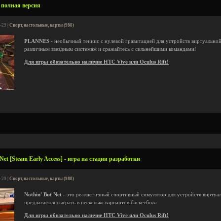
 полная версия
-29 |
Спорт, настольные, карты (988)
PLANNES
- необычный теннис с нулевой гравитацией для устройств виртуально
различным звездным системам и сражайтесь с сильнейшими командами!
Для игры обязательно наличие HTC Vive или Oculus Rift!
Net [Steam Early Access] - игра на стадии разработки
-29 |
Спорт, настольные, карты (988)
Nothin' But Net
- это реалистичный спортивный симулятор для устройств виртуал
предлагается сыграть в несколько вариантов баскетбола.
Для игры обязательно наличие HTC Vive или Oculus Rift!