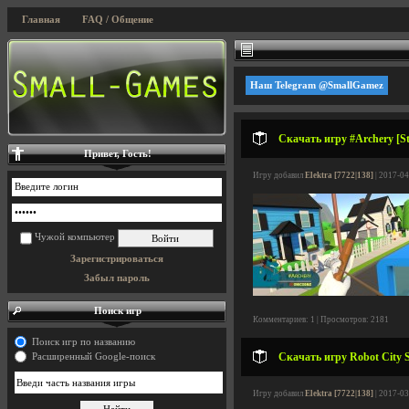
Главная
FAQ / Общение
Наш Telegram @SmallGamez
Скачать игру #Archery [St
Привет, Гость!
Игру добавил
Elektra [7722|138]
| 2017-04
Чужой компьютер
Зарегистрироваться
Забыл пароль
Поиск игр
Комментариев: 1 | Просмотров: 2181
Поиск игр по названию
Скачать игру Robot City 
Расширенный Google-поиск
Игру добавил
Elektra [7722|138]
| 2017-03