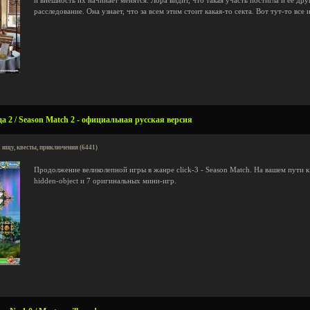
и внешность их начинает менятся. Лора видит, что такая участь постигла и ее дру
расследование. Она узнает, что за всем этим стоит какая-то секта. Вот тут-то все 
а 2 / Season Match 2 - официальная русская версия
 ищу, квесты, приключения (6441)
Продолжение великолепной игры в жанре click-3 - Season Match. На вашем пути к
hidden-object и 7 оригинальных мини-игр.