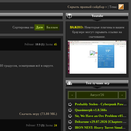
Скрыть правый сайдбар »
| Тема:
Youtube
Сортировка по
Дате
Баллам
ВАЖНО:
Некоторые плагины в вашем
браузере могут скрывать ссылки на
скачивание.
Рейтинг:
10.0 (1)
| Баллы:
45
0 градусов, осматривая всё в округе.
Топ лучших игр
«
Август'26
»
Probably Stolen - Cyberpunk Pawnshop Simulator v048c [Playtest]
Quasimorph v1.0.566s
Скачать игру (73.80 Мб.)
Sir, We Have an Orc Problem v05.08.2026
Deltarune v29.07.2026 [Chapters 1-5] / + RUS [Chapters 1-5]
Рейтинг:
7.7 (3)
| Баллы:
24
IRON NEST: Heavy Turret Simulator v1.0a