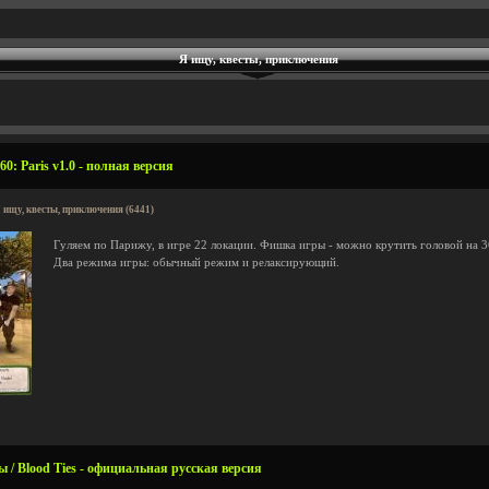
Я ищу, квесты, приключения
0: Paris v1.0 - полная версия
 ищу, квесты, приключения (6441)
Гуляем по Парижу, в игре 22 локации. Фишка игры - можно крутить головой на 36
Два режима игры: обычный режим и релаксирующий.
 / Blood Ties - официальная русская версия