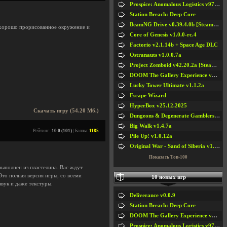
Prospice: Anomalous Logistics v97 [Playtest]
Station Breach: Deep Core
BeamNG Drive v0.39.4.0b [Steam Early Access]
 хорошо прорисованное окружение и
Core of Genesis v1.0.0-rc.4
Factorio v2.1.14b + Space Age DLC
Ostranauts v1.0.0.7a
Project Zomboid v42.20.2a [Steam Early Access]
DOOM The Gallery Experience v1.4.2
Lucky Tower Ultimate v1.1.2a
Escape Wizard
HyperBox v25.12.2025
Скачать игру (54.20 Мб.)
Dungeons & Degenerate Gamblers v2.0.2a
Big Walk v1.4.7a
Рейтинг:
10.0 (101)
| Баллы:
1185
Pile Up! v1.0.12a
Original War - Sand of Siberia v1.6.30
Показать Топ-100
выполнен из пластелина. Вас ждут
то полная версия игры, со всеми
10 новых игр
вук и даже текстуры.
Deliverance v0.0.9
Station Breach: Deep Core
DOOM The Gallery Experience v1.4.2
Prospice: Anomalous Logistics v97 [Playtest]