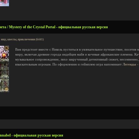
та / Mystery of the Crystal Portal - официальная русская версия
 ищу, квесты, приключения (6441)
Вам предстоит вместе с Николь пуститься в увлекательное путешествие, посетив
миру, включая древние города индейцев майя и кочевые африканские племена. Ка
музыкальное сопровождение, лихо закрученный детективный сюжет, несомненно,
взыскательным игрокам. По оформлению и геймплею игра напоминает
Легенды -
nnabel - официальная русская версия