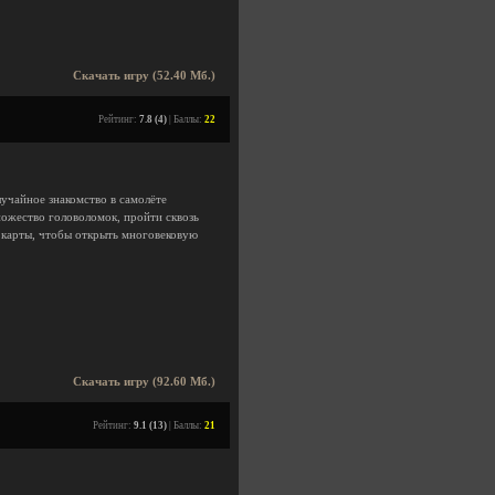
Скачать игру (52.40 Мб.)
Рейтинг:
7.8 (4)
| Баллы:
22
лучайное знакомство в самолёте
ожество головоломок, пройти сквозь
й карты, чтобы открыть многовековую
Скачать игру (92.60 Мб.)
Рейтинг:
9.1 (13)
| Баллы:
21