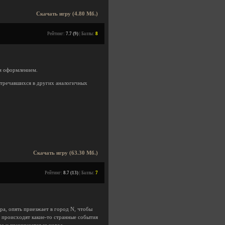
Скачать игру (4.80 Мб.)
Рейтинг:
7.7 (9)
| Баллы:
8
ым оформлением.
стречавшихся в других аналогичных
Скачать игру (63.30 Мб.)
Рейтинг:
8.7 (13)
| Баллы:
7
ра, опять приезжает в город N, чтобы
ми происходят какие-то странные события