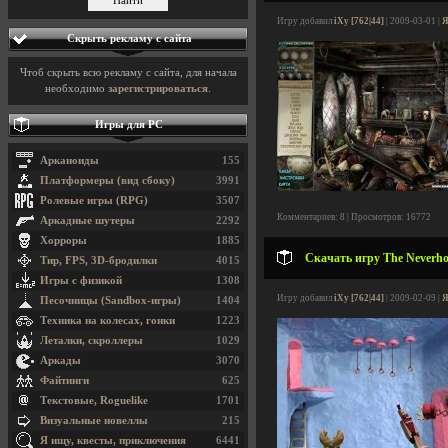
Игру добавил
iXy [762|44]
| 2009-03-01 |
Я
Скрыть рекламу с сайта
Чтоб скрыть всю рекламу с сайта, для начала
необходимо
зарегистрироваться
.
Игры для PC
Арканоиды
155
Платформеры (вид сбоку)
3991
Ролевые игры (RPG)
3507
Комментариев: 8 | Просмотров: 16772
Аркадные шутеры
2292
Хорроры
1885
Скачать игру The Neverh
Тир, FPS, 3D-бродилки
4015
Игры с физикой
1308
Игру добавил
iXy [762|44]
| 2009-02-09 |
Я
Песочницы (Sandbox-игры)
1404
Техника на колесах, гонки
1223
Леталки, скроллеры
1029
Аркады
3070
Файтинги
625
Текстовые, Roguelike
1701
Визуальные новеллы
215
Я ищу, квесты, приключения
6441