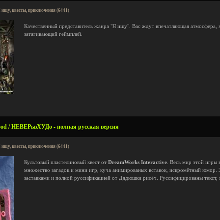
 ищу, квесты, приключения (6441)
Качественный представитель жанра "Я ищу". Вас ждут впечатляющая атмосфера,
затягивающий геймплей.
ood / НЕВЕРьвХУДо - полная русская версия
 ищу, квесты, приключения (6441)
Культовый пластелиновый квест от
DreamWorks Interactive
. Весь мир этой игры 
множество загадок и мини игр, куча анимированых вставок, искромётный юмор. Э
заставками и полной руссификацией от Дядюшки рисёч. Руссифицированы текст, з