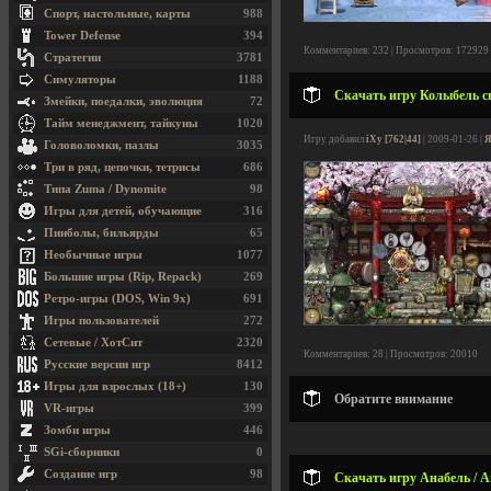
Спорт, настольные, карты
988
Tower Defense
394
Комментариев: 232 | Просмотров: 172929
Стратегии
3781
Симуляторы
1188
Скачать игру Колыбель све
Змейки, поедалки, эволюция
72
Тайм менеджмент, тайкуны
1020
Игру добавил
iXy [762|44]
| 2009-01-26 |
Я
Головоломки, пазлы
3035
Три в ряд, цепочки, тетрисы
686
Типа Zuma / Dynomite
98
Игры для детей, обучающие
316
Пинболы, бильярды
65
Необычные игры
1077
Большие игры (Rip, Repack)
269
Ретро-игры (DOS, Win 9x)
691
Игры пользователей
272
Сетевые / ХотСит
2320
Комментариев: 28 | Просмотров: 20010
Русские версии игр
8412
Игры для взрослых (18+)
130
Обратите внимание
VR-игры
399
Зомби игры
446
SGi-сборники
0
Создание игр
98
Скачать игру Анабель / A