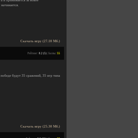
га и принимается за новое
и начинается.
Скачать игру (27.10 Мб.)
Рейтинг:
8.2 (5)
| Баллы:
55
 победе будут 35 сражений, 35 игр типа
Скачать игру (25.30 Мб.)