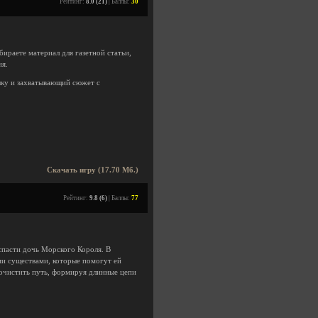
Рейтинг:
8.0 (21)
| Баллы:
30
бираете материал для газетной статьи,
ия.
ыку и захватывающий сюжет с
Скачать игру (17.70 Мб.)
Рейтинг:
9.8 (6)
| Баллы:
77
спасти дочь Морского Короля. В
ми существами, которые помогут ей
 очистить путь, формируя длинные цепи