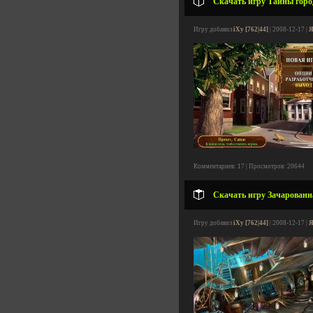
Скачать игру Тайны города
Игру добавил
iXy [762|44]
| 2008-12-17 |
Я
Комментариев: 17 | Просмотров: 20644
Скачать игру Зачарованна
Игру добавил
iXy [762|44]
| 2008-12-17 |
Я