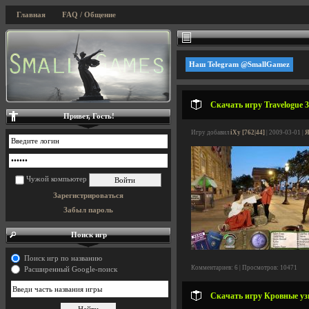
Главная
FAQ / Общение
Наш Telegram @SmallGamez
Скачать игру Travelogue 36
Привет, Гость!
Игру добавил
iXy [762|44]
| 2009-03-01 |
Я
Чужой компьютер
Зарегистрироваться
Забыл пароль
Поиск игр
Поиск игр по названию
Комментариев: 6 | Просмотров: 10471
Расширенный Google-поиск
Скачать игру Кровные узы