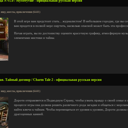
 N v1.0 / Mysteryville - официальная русская версия
 ищу, квесты, приключения (6441)
В этой игре вам предстоит стать... журналистом! В небольшом городке, где вы со
вам придется в полной мере ощутить, насколько опасной может быть эта професс
Начав играть, вы по достоинству оцените красочную графику, атмосферную муз
элементами мистики и тайны.
я. Тайный договор / Charm Tale 2 - официальная русская версия
 ищу, квесты, приключения (6441)
Дороти отправляется в Подводную Страну, чтобы узнать правду о своей семье и 
процессе игры она должна решить различного рода загадки и общаться с морски
найти ключи к тайнам. Чтобы перемещаться от уровня к уровню, Дороти должна
драгоценных камней.