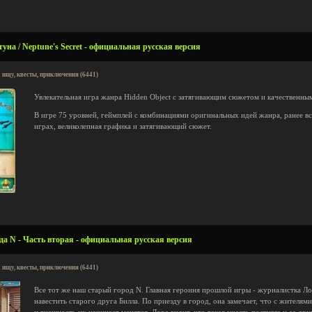
уна / Neptune's Secret - официальная русская версия
 ищу, квесты, приключения (6441)
Увлекательная игра жанра Hidden Object с затягивающим сюжетом и качественн
В игре 75 уровней, геймплей с комбинациями оригинальных идей жанра, ранее в
играх, великолепная графика и затягивающий сюжет.
а N - Часть вторая - официальная русская версия
 ищу, квесты, приключения (6441)
Все тот же наш старый город N. Главная героиня прошлой игры - журналистка Ло
навестить старого друга Билла. По приезду в город, она замечает, что с жителя