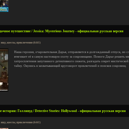
очное путешествие / Jessica: Mysterious Journey - официальная русская версия
 ищу, квесты, приключения (6441)
Наша героиня, очаровательная Дарья, отправляется в долгожданный отпуск, но с
втягивает её в самую настоящую охоту за сокровищами. Помоги Дарье решить мн
хитросплетения запутанного детективного сюжета, разгадать секрет мистическо
тайну. Окунись в захватывающий круговорот приключений и поисков сокровищ.
истории: Голливуд / Detective Stories: Hollywood - официальная русская версия
 ищу, квесты, приключения (6441)