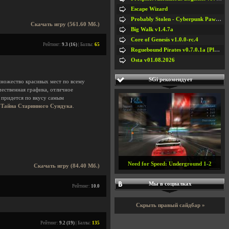
Escape Wizard
Probably Stolen - Cyberpunk Pawnshop Simulator v048c [Playtest]
Скачать игру (561.60 Мб.)
Big Walk v1.4.7a
Core of Genesis v1.0.0-rc.4
Рейтинг:
9.3 (16)
| Баллы:
65
Roguebound Pirates v0.7.0.1a [Playtest]
Osta v01.08.2026
SGi рекомендует
 множество красивых мест по всему
чественная графика, отличное
 придется по вкусу самым
 Тайна Старинного Сундука
.
Need for Speed: Underground 1-2
Скачать игру (84.40 Мб.)
Мы в социалках
Рейтинг:
10.0
Скрыть правый сайдбар »
Рейтинг:
9.2 (19)
| Баллы:
135