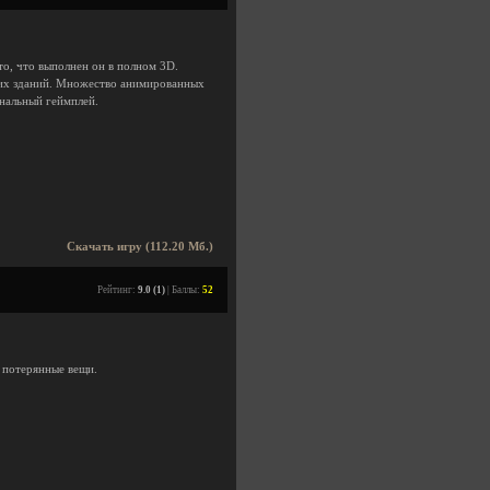
то, что выполнен он в полном 3D.
них зданий. Множество анимированных
нальный геймплей.
Скачать игру (112.20 Мб.)
Рейтинг:
9.0 (1)
| Баллы:
52
е потерянные вещи.