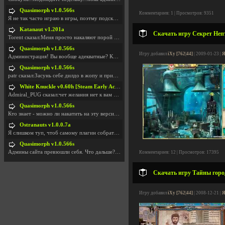
Quasimorph v1.0.566s
Комментариев: 1 | Просмотров: 9351
Я не так часто играю в игры, поэтму подсказка про
Katanaut v1.201a
Скачать игру Секрет Непт
Torent сказал:Меня просто накаляют порой речи о то
Quasimorph v1.0.566s
Игру добавил
iXy [762|44]
| 2009-01-23 |
Я
Администрация! Вы вообще адекватные? Какие монетки
Quasimorph v1.0.566s
patr сказал:Засунь себе дилдо в жопу и пришли фотк
White Knuckle v0.60h [Steam Early Access]
Admiral_PUG сказал:чет желания нет к вам сюда захо
Quasimorph v1.0.566s
Кто знает - можно ли накатить на эту версию моды?
Ostranauts v1.0.0.7a
Я слишком туп, чтоб самому плагин собрать. И что-т
Quasimorph v1.0.566s
Админы сайта превзошли себя. Что дальше? Засунь се
Комментариев: 12 | Просмотров: 17395
Скачать игру Тайны город
Игру добавил
iXy [762|44]
| 2008-12-21 |
Я