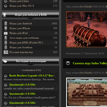
Игры для Linux
239
Игры для Mac OS X
272
Игру добавил
iXy [762|44]
| 2009-01-26 |
Я
Игры для мобилок и КПК
Игры для Android
1683
Игры для iPhone
309
Игры для iPad
24
Java-игры для мобилки
231
Игры для КПК (Pocket PC)
78
Игры для Symbian
51
Русские версии игр
563
Комментариев: 27 | Просмотров: 46129
Последние комментарии
Скачать игру Indus Valley
+ сообщения из FAQ
Игру добавил
iXy [762|44]
| 2009-01-24 |
Я
Battle Brothers Legends v19.3.27 Rus / + Battle Brothers Legends v19.3.39 Eng
Можно пояснительную бригаду. Эти монетки, они в ка
Quasimorph v1.0.566s
онлайн чат сайта откройте(правый нижний угол экран
Quasimorph v1.0.566s
No, I'm not a Humanhttps://small-games.info/?
Quasimorph v1.0.566s
Спокуха...подождите недельку...пока админов отпуст