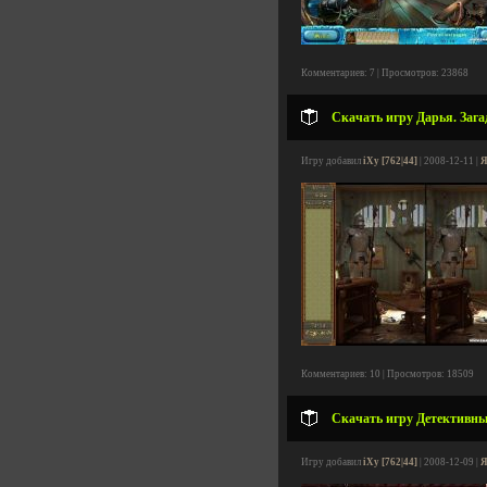
Комментариев: 7 | Просмотров: 23868
Скачать игру Дарья. Загад
Игру добавил
iXy [762|44]
| 2008-12-11 |
Я
Комментариев: 10 | Просмотров: 18509
Скачать игру Детективные 
Игру добавил
iXy [762|44]
| 2008-12-09 |
Я