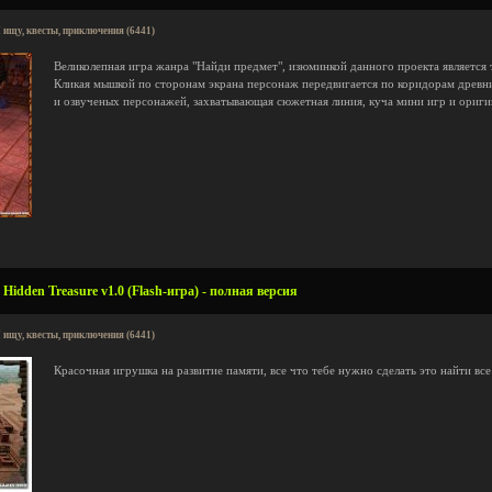
 ищу, квесты, приключения (6441)
Великолепная игра жанра "Найди предмет", изюминкой данного проекта является 
Кликая мышкой по сторонам экрана персонаж передвигается по коридорам древ
и озвученых персонажей, захватывающая сюжетная линия, куча мини игр и ориги
 Hidden Treasure v1.0 (Flash-игра) - полная версия
 ищу, квесты, приключения (6441)
Красочная игрушка на развитие памяти, все что тебе нужно сделать это найти вс