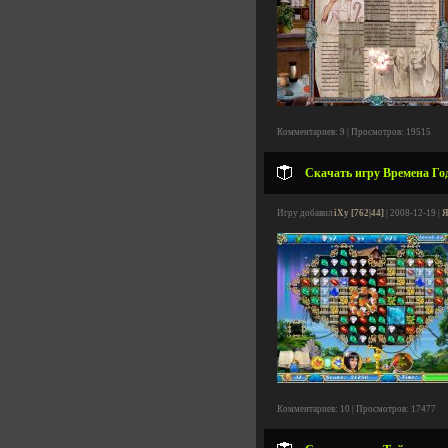
Комментариев: 9 | Просмотров: 19515
Скачать игру Времена Год
Игру добавил
iXy [762|44]
| 2008-12-19 |
Я
Комментариев: 10 | Просмотров: 17477