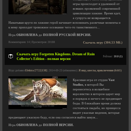
игры происходит в удаленной от
всякких проявлений современной
цивилизации хижине. Время идет,
а супруга не возвращается.
Наматывая круги по хижине герой начинает вспоминать различные моменты и
к нему приходит тревожное осознание чего-то таинственного...
Игра
ОБНОВЛЕНА
до
ПОЛНОЙ РУССКОЙ ВЕРСИИ.
Комментариев: 14 | Просмотров: 20188
Скачать игру (304.53 Мб.)
Скачать игру Forgotten Kingdoms. Dream of Ruin
Рейтинг:
10.0 (1)
Collector's Edition - полная версия
Игру добавил
Elektra [7722|138]
| 2014-09-23 (обновлено) |
Я ищу, квесты, приключения (6441)
Красивая игра от студии
Vast
Studios
, в которой Вы
перенесетесь в волшебное
королевство в котором царит мир
и порядок и ничего не предвещает
беды. В ближайшее время должна
состояться свадьба, но принцесса
видит ужасные видения, которые
предвещают ужасную беду, если она согласится выйти замуж...
Игра
ОБНОВЛЕНА
до
ПОЛНОЙ ВЕРСИИ.