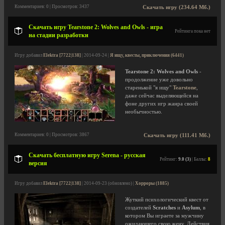
Комментариев: 0 | Просмотров: 3437
Скачать игру (234.64 Мб.)
Скачать игру Tearstone 2: Wolves and Owls - игра
Рейтинга пока нет
на стадии разработки
Игру добавил
Elektra [7722|138]
| 2014-09-24 |
Я ищу, квесты, приключения (6441)
Tearstone 2: Wolves and Owls
-
продолжение уже довольно
старенькой "я ищу"
Tearstone
,
даже сейчас выделяющейся на
фоне других игр жанра своей
необычностью.
Комментариев: 0 | Просмотров: 3867
Скачать игру (111.41 Мб.)
Скачать бесплатную игру Serena - русская
Рейтинг:
9.0 (3)
| Баллы:
8
версия
Игру добавил
Elektra [7722|138]
| 2014-09-23 (обновлено) |
Хорроры (1885)
Жуткий психологический квест от
создателей
Scratches
и
Asylum
, в
котором Вы играете за мужчину
ожидающего свою жену. Действия