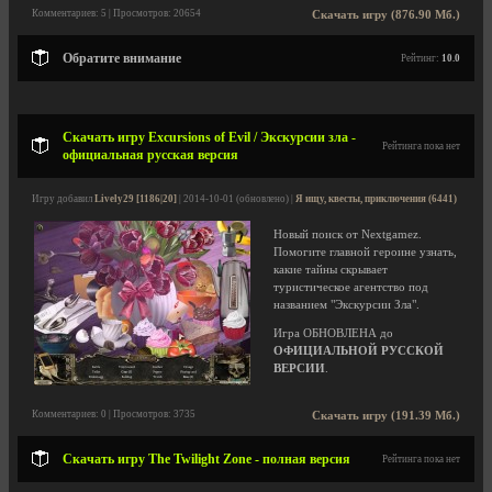
Комментариев: 5 | Просмотров: 20654
Скачать игру (876.90 Мб.)
Обратите внимание
Рейтинг:
10.0
Скачать игру Excursions of Evil / Экскурсии зла -
Рейтинга пока нет
официальная русская версия
Игру добавил
Lively29 [1186|20]
| 2014-10-01 (обновлено) |
Я ищу, квесты, приключения (6441)
Новый поиск от Nextgamez.
Помогите главной героине узнать,
какие тайны скрывает
туристическое агентство под
названием "Экскурсии Зла".
Игра ОБНОВЛЕНА до
ОФИЦИАЛЬНОЙ РУССКОЙ
ВЕРСИИ
.
Комментариев: 0 | Просмотров: 3735
Скачать игру (191.39 Мб.)
Скачать игру The Twilight Zone - полная версия
Рейтинга пока нет