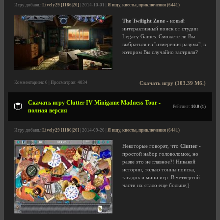
Игру добавил
Lively29 [1186|20]
| 2014-10-01 |
Я ищу, квесты, приключения (6441)
The Twilight Zone
- новый
интерактивный поиск от студии
Legacy Games. Сможете ли Вы
выбраться из "измерения разума", в
котором Вы случайно застряли?
Комментариев: 0 | Просмотров: 4034
Скачать игру (103.39 Мб.)
Скачать игру Clutter IV Minigame Madness Tour -
Рейтинг:
10.0 (1)
полная версия
Игру добавил
Lively29 [1186|20]
| 2014-09-26 |
Я ищу, квесты, приключения (6441)
Некоторые говорят, что
Clutter
-
простой набор головоломок, но
разве это не главное?! Никакой
истории, только тонны поиска,
загадок и мини игр. В четвертой
части их стало еще больше;)