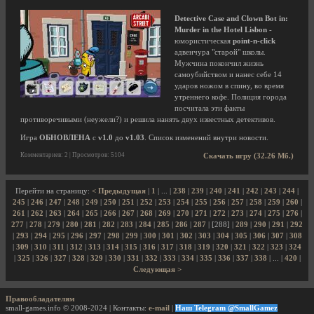
Detective Case and Clown Bot in:
Murder in the Hotel Lisbon
-
юмористическая
point-n-click
адвенчура "старой" школы.
Мужчина покончил жизнь
самоубийством и нанес себе 14
ударов ножом в спину, во время
утреннего кофе. Полиция города
посчитала эти факты
противоречивыми (неужели?) и решила нанять двух известных детективов.
Игра
ОБНОВЛЕНА
с
v1.0
до
v1.03
. Список изменений внутри новости.
Комментариев: 2 | Просмотров: 5104
Скачать игру (32.26 Мб.)
Перейти на страницу:
< Предыдущая
|
1
| ... |
238
|
239
|
240
|
241
|
242
|
243
|
244
|
245
|
246
|
247
|
248
|
249
|
250
|
251
|
252
|
253
|
254
|
255
|
256
|
257
|
258
|
259
|
260
|
261
|
262
|
263
|
264
|
265
|
266
|
267
|
268
|
269
|
270
|
271
|
272
|
273
|
274
|
275
|
276
|
277
|
278
|
279
|
280
|
281
|
282
|
283
|
284
|
285
|
286
|
287
| [288] |
289
|
290
|
291
|
292
|
293
|
294
|
295
|
296
|
297
|
298
|
299
|
300
|
301
|
302
|
303
|
304
|
305
|
306
|
307
|
308
|
309
|
310
|
311
|
312
|
313
|
314
|
315
|
316
|
317
|
318
|
319
|
320
|
321
|
322
|
323
|
324
|
325
|
326
|
327
|
328
|
329
|
330
|
331
|
332
|
333
|
334
|
335
|
336
|
337
|
338
| ... |
420
|
Следующая >
Правообладателям
small-games.info © 2008-2024 | Контакты:
e-mail
|
Наш Telegram @SmallGamez