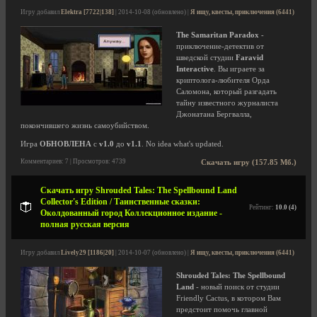
Игру добавил
Elektra [7722|138]
| 2014-10-08 (обновлено) |
Я ищу, квесты, приключения (6441)
The Samaritan Paradox
-
приключение-детектив от
шведской студии
Faravid
Interactive
. Вы играете за
криптолога-любителя Орда
Саломона, который разгадать
тайну известного журналиста
Джонатана Бергвалла,
покончившего жизнь самоубийством.
Игра
ОБНОВЛЕНА
с
v1.0
до
v1.1
. No idea what's updated.
Комментариев: 7 | Просмотров: 4739
Скачать игру (157.85 Мб.)
Скачать игру Shrouded Tales: The Spellbound Land
Collector's Edition / Таинственные сказки:
Рейтинг:
10.0 (4)
Околдованный город Коллекционное издание -
полная русская версия
Игру добавил
Lively29 [1186|20]
| 2014-10-07 (обновлено) |
Я ищу, квесты, приключения (6441)
Shrouded Tales: The Spellbound
Land
- новый поиск от студии
Friendly Cactus, в котором Вам
предстоит помочь главной