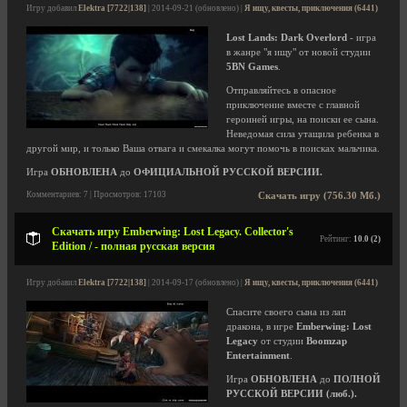
Игру добавил
Elektra [7722|138]
| 2014-09-21 (обновлено) |
Я ищу, квесты, приключения (6441)
Lost Lands: Dark Overlord
- игра
в жанре "я ищу" от новой студии
5BN Games
.
Отправляйтесь в опасное
приключение вместе с главной
героиней игры, на поиски ее сына.
Неведомая сила утащила ребенка в
другой мир, и только Ваша отвага и смекалка могут помочь в поисках мальчика.
Игра
ОБНОВЛЕНА
до
ОФИЦИАЛЬНОЙ РУССКОЙ ВЕРСИИ.
Комментариев: 7 | Просмотров: 17103
Скачать игру (756.30 Мб.)
Скачать игру Emberwing: Lost Legacy. Collector's
Рейтинг:
10.0 (2)
Edition / - полная русская версия
Игру добавил
Elektra [7722|138]
| 2014-09-17 (обновлено) |
Я ищу, квесты, приключения (6441)
Спасите своего сына из лап
дракона, в игре
Emberwing: Lost
Legacy
от студии
Boomzap
Entertainment
.
Игра
ОБНОВЛЕНА
до
ПОЛНОЙ
РУССКОЙ ВЕРСИИ (люб.).