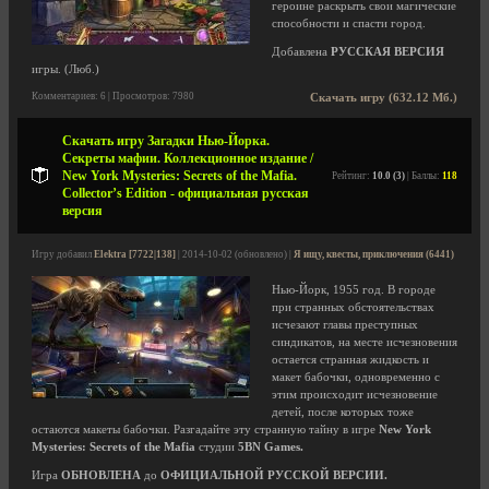
героине раскрыть свои магические
способности и спасти город.
Добавлена
РУССКАЯ ВЕРСИЯ
игры. (Люб.)
Комментариев: 6 | Просмотров: 7980
Скачать игру (632.12 Мб.)
Скачать игру Загадки Нью-Йорка.
Секреты мафии. Коллекционное издание /
New York Mysteries: Secrets of the Mafia.
Рейтинг:
10.0 (3)
| Баллы:
118
Collector’s Edition - официальная русская
версия
Игру добавил
Elektra [7722|138]
| 2014-10-02 (обновлено) |
Я ищу, квесты, приключения (6441)
Нью-Йорк, 1955 год. В городе
при странных обстоятельствах
исчезают главы преступных
синдикатов, на месте исчезновения
остается странная жидкость и
макет бабочки, одновременно с
этим происходит исчезновение
детей, после которых тоже
остаются макеты бабочки. Разгадайте эту странную тайну в игре
New York
Mysteries: Secrets of the Mafia
студии
5BN Games.
Игра
ОБНОВЛЕНА
до
ОФИЦИАЛЬНОЙ РУССКОЙ ВЕРСИИ.