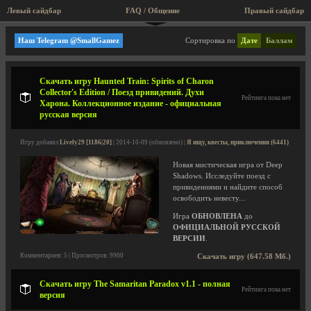
Левый сайдбар
FAQ / Общение
Пра
Я ищу, квесты, приключения
Наш Telegram @SmallGamez
Сортировка по
Дате
Баллам
Скачать игру Haunted Train: Spirits of Charon
Collector's Edition / Поезд привидений. Духи
Рейтинга пока нет
Харона. Коллекционное издание - официальная
русская версия
Игру добавил
Lively29 [1186|20]
| 2014-10-09 (обновлено) |
Я ищу, квесты, приключения (6441)
Новая мистическая игра от Deep
Shadows. Исследуйте поезд с
привидениями и найдите способ
освободить невесту...
Игра
ОБНОВЛЕНА
до
ОФИЦИАЛЬНОЙ РУССКОЙ
ВЕРСИИ
.
Комментариев: 5 | Просмотров: 9900
Скачать игру (647.58 Мб.)
Скачать игру The Samaritan Paradox v1.1 - полная
Рейтинга пока нет
версия