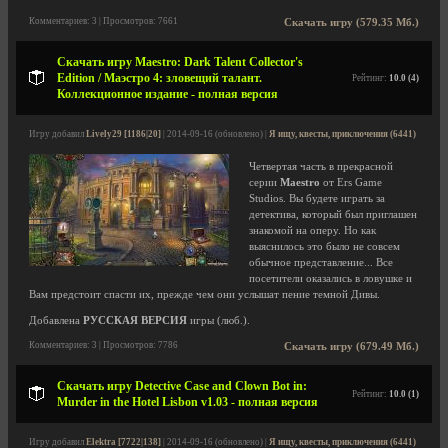
Комментариев: 3 | Просмотров: 7661
Скачать игру (579.35 Мб.)
Скачать игру Maestro: Dark Talent Collector's
Edition / Маэстро 4: зловещий талант.
Рейтинг:
10.0 (4)
Коллекционное издание - полная версия
Игру добавил
Lively29 [1186|20]
| 2014-09-16 (обновлено) |
Я ищу, квесты, приключения (6441)
Четвертая часть в прекрасной
серии
Maestro
от Ers Game
Studios. Вы будете играть за
детектива, который был приглашен
знакомой на оперу. Но как
выяснилось это было не совсем
обычное представление... Все
посетители оказались в ловушке и
Вам предстоит спасти их, прежде чем они услышат пение темной Дивы.
Добавлена
РУССКАЯ ВЕРСИЯ
игры (люб.).
Комментариев: 3 | Просмотров: 7786
Скачать игру (679.49 Мб.)
Скачать игру Detective Case and Clown Bot in:
Рейтинг:
10.0 (1)
Murder in the Hotel Lisbon v1.03 - полная версия
Игру добавил
Elektra [7722|138]
| 2014-09-16 (обновлено) |
Я ищу, квесты, приключения (6441)