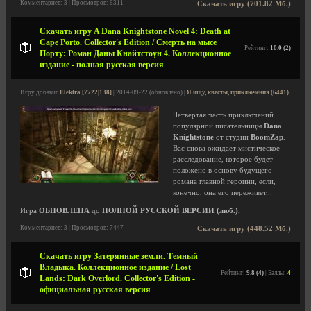
Комментариев: 3 | Просмотров: 6311
Скачать игру (701.82 Мб.)
Скачать игру A Dana Knightstone Novel 4: Death at
Cape Porto. Collector's Edition / Смерть на мысе
Рейтинг:
10.0 (2)
Порту: Роман Даны Кнайтстоун 4. Коллекционное
издание - полная русская версия
Игру добавил
Elektra [7722|138]
| 2014-09-22 (обновлено) |
Я ищу, квесты, приключения (6441)
Четвертая часть приключений
популярной писательницы
Dana
Knightstone
от студии
BoomZap
.
Вас снова ожидает мистическое
расследование, которое будет
положено в основу будущего
романа главной героини, если,
конечно, она его переживет...
Игра
ОБНОВЛЕНА
до
ПОЛНОЙ РУССКОЙ ВЕРСИИ (люб.).
Комментариев: 3 | Просмотров: 7447
Скачать игру (448.52 Мб.)
Скачать игру Затерянные земли. Темный
Владыка. Коллекционное издание / Lost
Рейтинг:
9.8 (4)
| Баллы:
4
Lands: Dark Overlord. Collector's Edition -
официальная русская версия