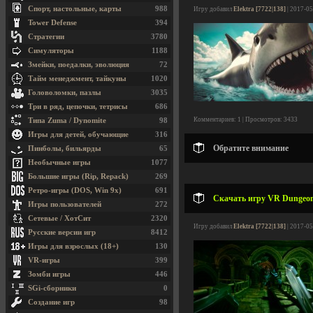
Спорт, настольные, карты
988
Игру добавил
Elektra [7722|138]
| 2017-05
Tower Defense
394
Стратегии
3780
Симуляторы
1188
Змейки, поедалки, эволюция
72
Тайм менеджмент, тайкуны
1020
Головоломки, пазлы
3035
Три в ряд, цепочки, тетрисы
686
Комментариев: 1 | Просмотров: 3433
Типа Zuma / Dynomite
98
Игры для детей, обучающие
316
Обратите внимание
Пинболы, бильярды
65
Необычные игры
1077
Большие игры (Rip, Repack)
269
Ретро-игры (DOS, Win 9x)
691
Скачать игру VR Dungeon 
Игры пользователей
272
Сетевые / ХотСит
2320
Игру добавил
Elektra [7722|138]
| 2017-05
Русские версии игр
8412
Игры для взрослых (18+)
130
VR-игры
399
Зомби игры
446
SGi-сборники
0
Создание игр
98