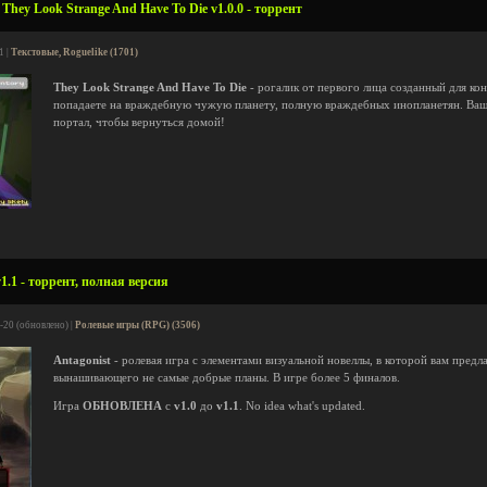
hey Look Strange And Have To Die v1.0.0 - торрент
1 |
Текстовые, Roguelike (1701)
They Look Strange And Have To Die
- рогалик от первого лица созданный для ко
попадаете на враждебную чужую планету, полную враждебных инопланетян. Ваша
портал, чтобы вернуться домой!
1.1 - торрент, полная версия
-20 (обновлено) |
Ролевые игры (RPG) (3506)
Antagonist
- ролевая игра с элементами визуальной новеллы, в которой вам предл
вынашивающего не самые добрые планы. В игре более 5 финалов.
Игра
ОБНОВЛЕНА
с
v1.0
до
v1.1
. No idea what's updated.