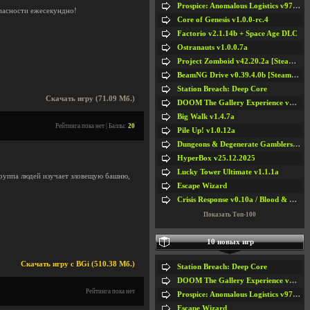
Prospice: Anomalous Logistics v97 [Playtest]
опасности ежесекундно!
Core of Genesis v1.0.0-rc.4
Factorio v2.1.14b + Space Age DLC
Ostranauts v1.0.0.7a
Project Zomboid v42.20.2a [Steam Early Access]
BeamNG Drive v0.39.4.0b [Steam Early Access]
Station Breach: Deep Core
Скачать игру (71.09 Мб.)
DOOM The Gallery Experience v1.4.2
Big Walk v1.4.7a
Рейтинга пока нет | Баллы:
20
Pile Up! v1.0.12a
Dungeons & Degenerate Gamblers v2.0.2a
HyperBox v25.12.2025
Lucky Tower Ultimate v1.1.1a
группа людей изучает зловещую башню,
Escape Wizard
Crisis Response v0.10a / Blood & Bullet
Показать Топ-100
10 новых игр
Скачать игру с BGi (510.38 Мб.)
Station Breach: Deep Core
DOOM The Gallery Experience v1.4.2
Рейтинга пока нет
Prospice: Anomalous Logistics v97 [Playtest]
Escape Wizard