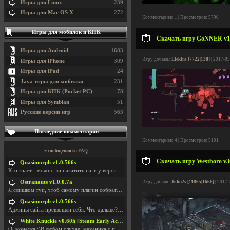
Игры для Linux
239
Игры для Mac OS X
272
Комментариев: 1 | Просмотров: 5790
Игры для мобилок и КПК
Скачать игру GoNNER v17.
Игры для Android
1683
Игру добавил
Elektra [7722|138]
| 2017-05
Игры для iPhone
309
Игры для iPad
24
Java-игры для мобилки
231
Игры для КПК (Pocket PC)
78
Игры для Symbian
51
Русские версии игр
563
Последние комментарии
Комментариев: 4 | Просмотров: 5101
+ сообщения из FAQ
Скачать игру Westboro v30
Quasimorph v1.0.566s
Кто знает - можно ли накатить на эту версию моды?
Ostranauts v1.0.0.7a
Игру добавил
John2s [11865|1666]
| 2017-
Я слишком туп, чтоб самому плагин собрать. И что-т
Quasimorph v1.0.566s
Админы сайта превзошли себя. Что дальше? Засунь се
White Knuckle v0.60h [Steam Early Access]
О. монетка ;)В любом случае, механика с поиском мо