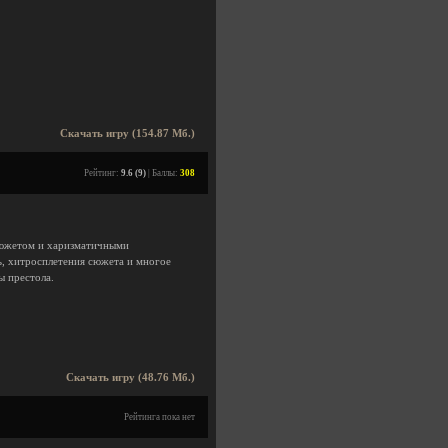
Скачать игру (154.87 Мб.)
Рейтинг:
9.6 (9)
| Баллы:
308
 сюжетом и харизматичными
ь, хитросплетения сюжета и многое
 престола.
Скачать игру (48.76 Мб.)
Рейтинга пока нет