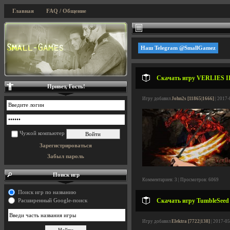
Главная
FAQ / Общение
Наш Telegram @SmallGamez
Скачать игру VERLIES II 
Привет, Гость!
Игру добавил
John2s [11865|1666]
| 2017-
Чужой компьютер
Зарегистрироваться
Забыл пароль
Поиск игр
Комментариев: 3 | Просмотров: 6069
Поиск игр по названию
Скачать игру TumbleSeed 
Расширенный Google-поиск
Игру добавил
Elektra [7722|138]
| 2017-05