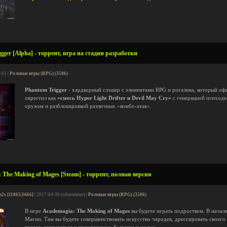
ger [Alpha] - торрент, игра на стадии разработки
-01 |
Ролевые игры (RPG) (3506)
Phantom Trigger
- хардкорный слэшер с элементами RPG и рогалика, который оф
окрестил как
«смесь Hyper Light Drifter и Devil May Cry»
с генерацией психоде
оружия и разблокировкой различных «комбо-атак».
 The Making of Mages [Steam] - торрент, полная версия
n2s [11865|1666]
| 2017-04-30 (обновлено) |
Ролевые игры (RPG) (3506)
В игре
Academagia: The Making of Mages
вы будете играть подростком. В начал
Магии. Там вы будете совершенствовать искусство чародея, дрессировать своего