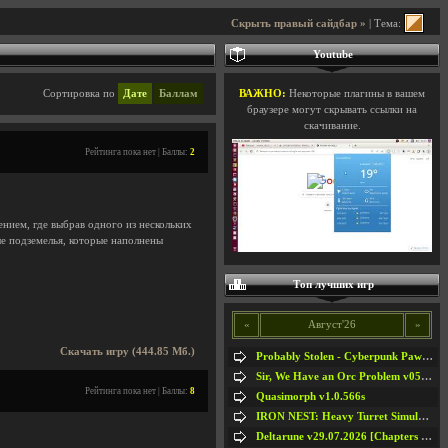
Скрыть правый сайдбар »
| Тема:
Youtube
Сортировка по
Дате
Баллам
ВАЖНО:
Некоторые плагины в вашем
браузере могут скрывать ссылки на
скачивание.
Рейтинга пока нет | Баллы:
2
нием, где выбрав одного из нескольких
ые подземелья, которые наполнены
Топ лучших игр
«
Август'26
»
Скачать игру (444.85 Мб.)
Probably Stolen - Cyberpunk Pawnshop Simulator v048c [Playtest]
Sir, We Have an Orc Problem v05.08.2026
Рейтинга пока нет | Баллы:
8
Quasimorph v1.0.566s
IRON NEST: Heavy Turret Simulator v1.0a
Deltarune v29.07.2026 [Chapters 1-5] / + RUS [Chapters 1-5]