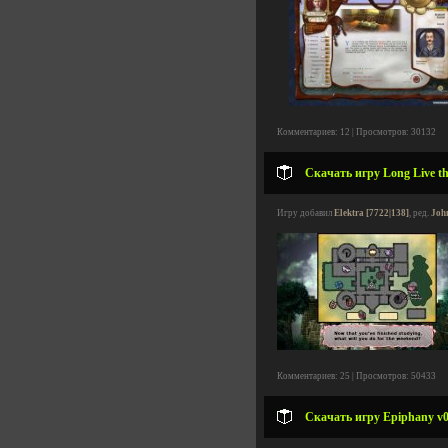
Комментариев: 12 | Просмотров: 30132
Скачать игру Long Live th
Игру добавил
Elektra [7722|138]
, ред.
Joh
Комментариев: 25 | Просмотров: 50433
Скачать игру Epiphany v0.