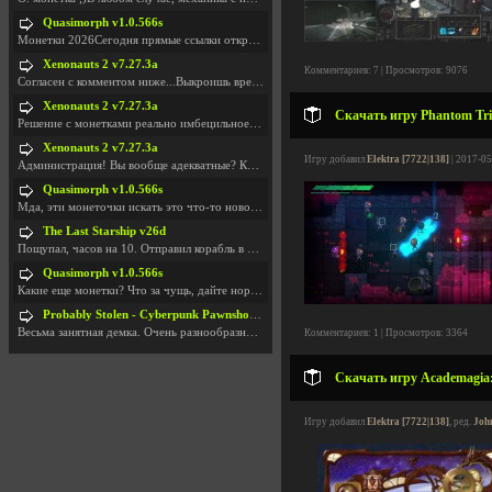
Quasimorph v1.0.566s
Монетки 2026Сегодня прямые ссылки открываются посл
Xenonauts 2 v7.27.3a
Комментариев: 7 | Просмотров: 9076
Согласен с комментом ниже...Выкроишь время чтобы з
Xenonauts 2 v7.27.3a
Скачать игру Phantom Trig
Решение с монетками реально имбецильное. Как сдела
Xenonauts 2 v7.27.3a
Игру добавил
Elektra [7722|138]
| 2017-05
Администрация! Вы вообще адекватные? Какие монетки
Quasimorph v1.0.566s
Мда, эти монеточки искать это что-то новое в сфере
The Last Starship v26d
Пощупал, часов на 10. Отправил корабль в другую Га
Quasimorph v1.0.566s
Какие еще монетки? Что за чущь, дайте нормально ск
Probably Stolen - Cyberpunk Pawnshop Simulator v048c [Playtest]
Весьма занятная демка. Очень разнообразные механик
Комментариев: 1 | Просмотров: 3364
Скачать игру Academagia:
Игру добавил
Elektra [7722|138]
, ред.
Joh