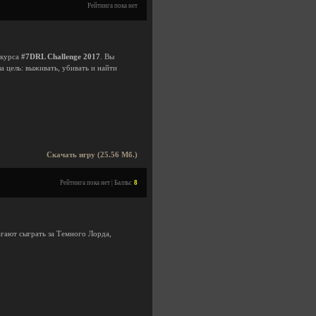
Рейтинга пока нет
нкурса
#7DRL Challenge 2017
. Вы
 цель: выживать, убивать и найти
Скачать игру (25.56 Мб.)
Рейтинга пока нет | Баллы:
8
агают сыграть за Темного Лорда,