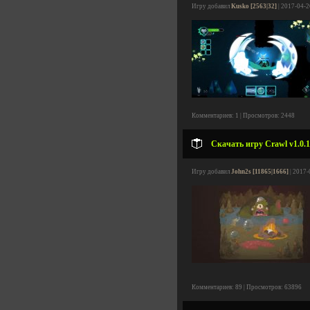
Игру добавил
Kusko [2563|32]
| 2017-04-2
Комментариев: 1 | Просмотров: 2448
Скачать игру Crawl v1.0.1
Игру добавил
John2s [11865|1666]
| 2017-
Комментариев: 89 | Просмотров: 63896