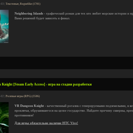
-03 |
Текстовые, Roguelike (1701)
Neighboring Islands
- графический роман для тех кто любит морские истории и п
Вами решений будет зависеть и финал.
Knight [Steam Early Access] - игра на стадии разработки
-02 |
Ролевые игры (RPG) (3506)
VR Dungeon Knight
- качественный рогалик с генерируемыми подземельями, в 
проклятья, обрушившегося на целое государство. Найдите причину скверны, пре
противников!
Для игры обязательно наличие HTC Vive!