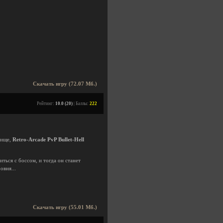
Скачать игру (72.07 Мб.)
Рейтинг:
10.0 (20)
| Баллы:
222
тище,
Retro-Arcade PvP Bullet-Hell
зиться с боссом, и тогда он станет
овня...
Скачать игру (55.01 Мб.)