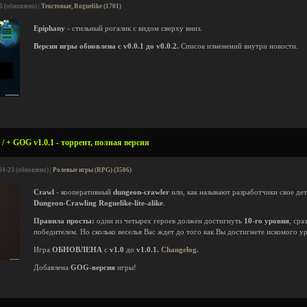
6 (обновлено) |
Текстовые, Roguelike (1701)
Epiphany
- стильный рогалик с видом сверху вниз.
Версия игры обновлена с v0.0.1 до v0.0.2.
Список изменений внутри новости.
 / + GOG v1.0.1 - торрент, полная версия
04-23 (обновлено) |
Ролевые игры (RPG) (3506)
Crawl
- кооперативный
dungeon-crawler
или, как называют разработчики свое де
Dungeon-Crawling Roguelike-lite-alike
.
Правила просты:
один из четырех героев должен достигнуть
10-го уровня
, сра
победителем. Но сколько веселья Вас ждет до того как Вы достигнете искомого ур
Игра
ОБНОВЛЕНА
с
v1.0
до
v1.0.1.
Changelog.
Добавлена
GOG-версия
игры!