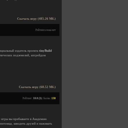
Скачать игру (485.26 Мб.)
Рейтинга пока нет
ициальный издатель проекта
tinyBuild
лических подземелий, апгрейдом
Скачать игру (68.52 Мб.)
Рейтинг:
10.0 (3)
| Баллы:
130
е игры вы прибываете в Академию
 питомца, заводить друзей и наживать