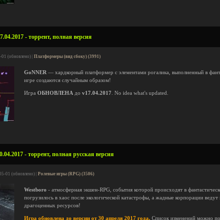
04.2017 - торрент, полная версия
-01 (обновлено) |
Платформеры (вид сбоку) (3991)
GoNNER
— хардкорный платформер с элементами рогалика, выполненный в фанта
игре создаются случайным образом!
Игра
ОБНОВЛЕНА
до
v17.04.2017
. No idea what's updated.
.04.2017 - торрент, полная русская версия
05-01 (обновлено) |
Ролевые игры (RPG) (3506)
Westboro
- атмосферная экшен-RPG, события которой происходят в фантастическ
погрузилось в хаос после экологической катастрофы, а жадные корпорации ведут 
драгоценных ресурсов!
Игра обновлена до версии от 30 апреля 2017 года.
Список изменений можно п