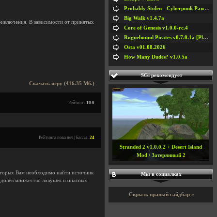
Probably Stolen - Cyberpunk Pawnshop Simulator v048c [Playtest]
Big Walk v1.4.7a
риключения. В зависимости от принятых
Core of Genesis v1.0.0-rc.4
Roguebound Pirates v0.7.0.1a [Playtest]
Osta v01.08.2026
How Many Dudes? v1.0.5a
SGi рекомендует
Скачать игру (416.35 Мб.)
Рейтинг:
10.0
Рейтинга пока нет | Баллы:
24
Stranded 2 v1.0.0.2 + Desert Island
Mod / Затерянный 2
которых Вам необходимо найти источник
Мы в социалках
одолев множество ловушек и опасных
Скрыть правый сайдбар »