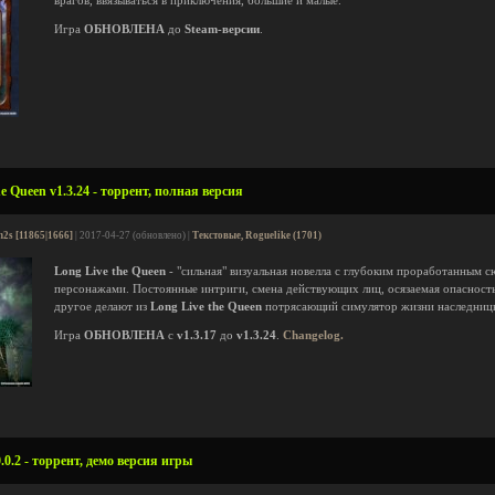
врагов, ввязываться в приключения, большие и малые.
Игра
ОБНОВЛЕНА
до
Steam-версии
.
e Queen v1.3.24 - торрент, полная версия
n2s [11865|1666]
| 2017-04-27 (обновлено) |
Текстовые, Roguelike (1701)
Long Live the Queen
- "сильная" визуальная новелла с глубоким проработанным
персонажами. Постоянные интриги, смена действующих лиц, осязаемая опасност
другое делают из
Long Live the Queen
потрясающий симулятор жизни наследницы
Игра
ОБНОВЛЕНА
с
v1.3.17
до
v1.3.24
.
Changelog.
0.2 - торрент, демо версия игры