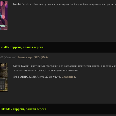
TumbleSeed
- необычный рогалик, в котором Вы будете балансировать на грани 
v1.40 - торрент, полная версия
-03 (обновлено) |
Ролевые игры (RPG) (3506)
Zavix Tower
- партийный "рогалик", для настоящих ценителей жанра, в котором 
наполненную монстрами, сокровищами и ловушками.
Игра
ОБНОВЛЕНА
с
v1.27
до
v1.40
.
Changelog
.
Islands - торрент, полная версия