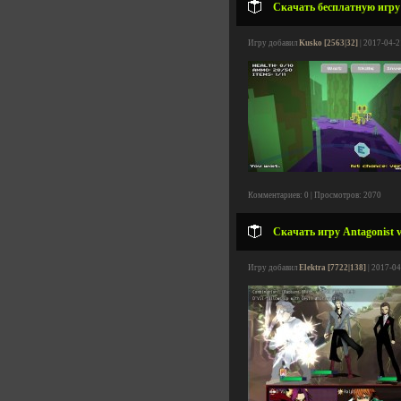
Скачать бесплатную игру T
Игру добавил
Kusko [2563|32]
| 2017-04-2
Комментариев: 0 | Просмотров: 2070
Скачать игру Antagonist v
Игру добавил
Elektra [7722|138]
| 2017-04