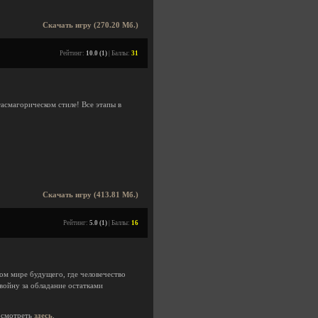
Скачать игру (270.20 Мб.)
Рейтинг:
10.0 (1)
| Баллы:
31
смагорическом стиле! Все этапы в
Скачать игру (413.81 Мб.)
Рейтинг:
5.0 (1)
| Баллы:
16
ом мире будущего, где человечество
войну за обладание остатками
осмотреть
здесь
.