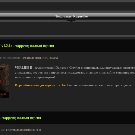
Текстовые, Roguelike
v1.2.1a - торрент, полная версия
05-06 (обновлено) |
Ролевые игры (RPG) (3506)
VERLIES II
- классический Dungeon Crawler с оригинальным визуальным оформле
уникальных героев, вы отправитесь исследовать опасные и случайно генерируем
монстрами и сокровищами!
Игра обновлена до версии 1.2.1a.
Список изменений можно посмотреть
здесь
.
- торрент, полная версия
-06 |
Текстовые, Roguelike (1701)