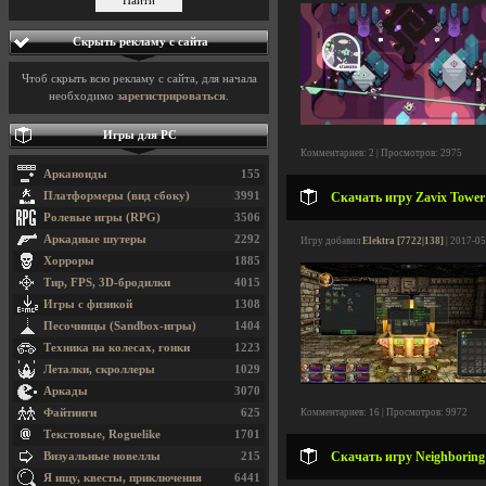
Скрыть рекламу с сайта
Чтоб скрыть всю рекламу с сайта, для начала
необходимо
зарегистрироваться
.
Игры для PC
Комментариев: 2 | Просмотров: 2975
Арканоиды
155
Платформеры (вид сбоку)
3991
Скачать игру Zavix Tower 
Ролевые игры (RPG)
3506
Аркадные шутеры
2292
Игру добавил
Elektra [7722|138]
| 2017-05
Хорроры
1885
Тир, FPS, 3D-бродилки
4015
Игры с физикой
1308
Песочницы (Sandbox-игры)
1404
Техника на колесах, гонки
1223
Леталки, скроллеры
1029
Аркады
3070
Файтинги
625
Комментариев: 16 | Просмотров: 9972
Текстовые, Roguelike
1701
Скачать игру Neighboring 
Визуальные новеллы
215
Я ищу, квесты, приключения
6441