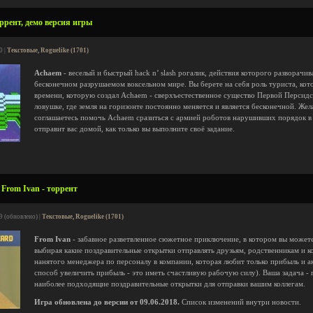
ррент, демо версия игры
0 |
Текстовые, Roguelike (1701)
Achaem
- веселый и быстрый hack n’ slash рогалик, действия которого разворач
бесконечном разрушаемом воксельном мире. Вы берете на себя роль туриста, кот
времени, которую создал Achaem - сверхъестественное существо Первой Персидс
ловушке, где земля на горизонте постоянно меняется и является бесконечной. Жела
соглашаетесь помочь Achaem сразиться с армией роботов нарушивших порядок в 
отправит вас домой, как только вы выполните своё задание.
From Ivan - торрент
9 (обновлено) |
Текстовые, Roguelike (1701)
From Ivan
- забавное разветвленное сюжетное приключение, в котором вы можете
выбирая какие поздравительные открытки отправлять друзьям, родственникам и ко
нанятого менеджера по персоналу в компании, которая любит только прибыль и 
способ увеличить прибыль - это иметь счастливую рабочую силу). Ваша задача -
наиболее подходящие поздравительные открытки для отправки вашим коллегам.
Игра обновлена до версии от 09.06.2018.
Список изменений внутри новости.