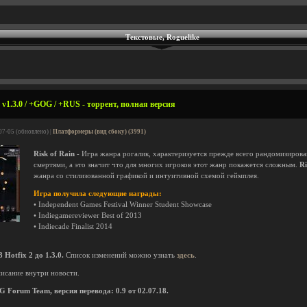
Текстовые, Roguelike
 v1.3.0 / +GOG / +RUS - торрент, полная версия
07-05 (обновлено) |
Платформеры (вид сбоку) (3991)
Risk of Rain
- Игра жанра рогалик, характеризуется прежде всего рандомизиров
смертями, а это значит что для многих игроков этот жанр покажется сложным.
Ri
жанра со стилизованной графикой и интуитивной схемой геймплея.
Игра получила следующие награды:
• Independent Games Festival Winner Student Showcase
• Indiegamereviewer Best of 2013
• Indiecade Finalist 2014
otfix 2 до 1.3.0.
Список изменений можно узнать
здесь
.
исание внутри новости.
G Forum Team, версия перевода: 0.9 от 02.07.18.