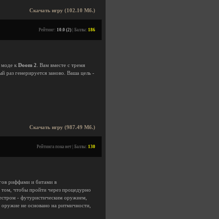
Скачать игру (102.10 Мб.)
Рейтинг:
10.0 (2)
| Баллы:
186
м моде к
Doom 2
. Вам вместе с тремя
 раз генерируется заново. Ваша цель -
Скачать игру (987.49 Мб.)
Рейтинга пока нет | Баллы:
130
агов риффами и битами в
в том, чтобы пройти через процедурно
кестром - футуристическим оружием,
е оружие не основано на ритмичности,