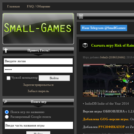
Главная
FAQ / Общение
Наш Telegram @SmallGamez
Скачать игру Risk of Rain
Привет, Гость!
Игру добавил
John2s [11865|1666]
| 2018-
Чужой компьютер
Зарегистрироваться
Забыл пароль
Поиск игр
• IndieDB Indie of the Year 2014
Версия игры ОБНОВЛЕНА с 1.2.8 H
Поиск игр по названию
Расширенный Google-поиск
Добавлена GOG-версия игры.
Оп
Добавлен
РУСИФИКАТОР
от Zo