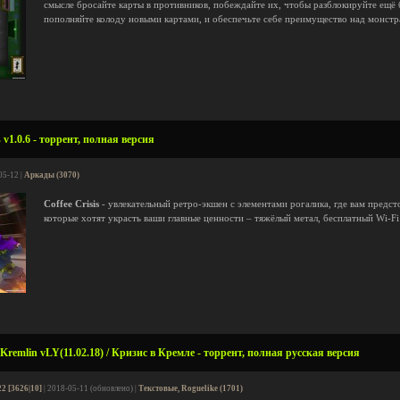
смысле бросайте карты в противников, побеждайте их, чтобы разблокируйте ещё
пополняйте колоду новыми картами, и обеспечьте себе преимущество над монстр
 v1.0.6 - торрент, полная версия
05-12 |
Аркады (3070)
Coffee Crisis
- увлекательный ретро-экшен с элементами рогалика, где вам предст
которые хотят украсть ваши главные ценности – тяжёлый метал, бесплатный Wi-Fi
e Kremlin vLY(11.02.18) / Кризис в Кремле - торрент, полная русская версия
2 [3626|10]
| 2018-05-11 (обновлено) |
Текстовые, Roguelike (1701)