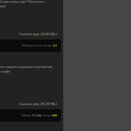
 больше новых карт! Находите и
ами!
Скачать игру (10.80 Мб.)
Рейтинга пока нет | Баллы:
123
оит отразить вторжение инопланетян,
 и кофе!
Скачать игру (93.39 Мб.)
Рейтинг:
9.5 (14)
| Баллы:
1208