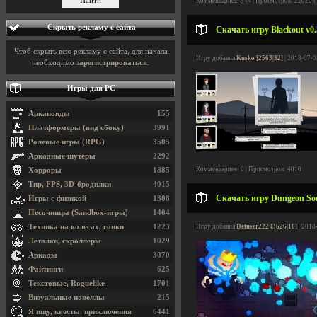
Комментариев: 344 | Просмотров: 220204
Скрыть рекламу с сайта
Скачать игру Blackout v0.
Чтоб скрыть всю рекламу с сайта, для начала
Игру добавил
Kusko [2563|32]
| 2018-07-0
необходимо
зарегистрироваться
.
Игры для PC
Арканоиды
155
Платформеры (вид сбоку)
3991
Ролевые игры (RPG)
3505
Аркадные шутеры
2292
Комментариев: 0 | Просмотров: 4010
Хорроры
1885
Тир, FPS, 3D-бродилки
4015
Скачать игру Dungeon Soul
Игры с физикой
1308
Песочницы (Sandbox-игры)
1404
Техника на колесах, гонки
1223
Игру добавил
Defuser222 [3626|10]
| 2018
Леталки, скроллеры
1029
Аркады
3070
Файтинги
625
Текстовые, Roguelike
1701
Визуальные новеллы
215
Я ищу, квесты, приключения
6441