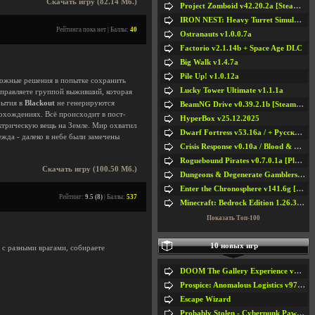
Скачать игру (82.14 Мб.)
Project Zomboid v42.20.2a [Steam Early Access]
IRON NEST: Heavy Turret Simulator v1.0a
Рейтинга пока нет | Баллы:
40
Ostranauts v1.0.0.7a
Factorio v2.1.14b + Space Age DLC
Big Walk v1.4.7a
Pile Up! v1.0.12a
ложные решения в попытке сохранить
Lucky Tower Ultimate v1.1.1a
управляете группой выживший, которая
бытия в
Blackout
не генерируются
BeamNG Drive v0.39.2.1b [Steam Early Access]
охождениях. Всё происходит в пост-
HyperBox v25.12.2025
ктрическую вещь на Земле. Мир охватил
Dwarf Fortress v53.16a / + Русская Версия v50.12a
жда - далеко в небе были замечены
Crisis Response v0.10a / Blood & Bullet
Roguebound Pirates v0.7.0.1a [Playtest]
Скачать игру (100.50 Мб.)
Dungeons & Degenerate Gamblers v2.0.2a
Enter the Chronosphere v141.6g [Steam Early Access]
Рейтинг:
9.5 (8)
| Баллы:
537
Minecraft: Bedrock Edition 1.26.33.1a / + TLauncher v2.89
Показать Топ-100
10 новых игр
ь с разными врагами, собираете
DOOM The Gallery Experience v1.4.2
Prospice: Anomalous Logistics v97 [Playtest]
Escape Wizard
Probably Stolen - Cyberpunk Pawnshop Simulator v048c [Playtest]