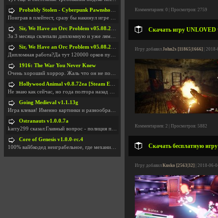
Probably Stolen - Cyberpunk Pawnshop Simulator v048c [Playtest]
Комментариев: 0 | Просмотров: 2759
Поиграв в плейтест, сразу бы накинул игре наивысши
Sir, We Have an Orc Problem v05.08.2026
Скачать игру UNLOVED v1
За 3 месяца склепали дипломную и уже лям двести ба
Sir, We Have an Orc Problem v05.08.2026
Игру добавил
John2s [11865|1666]
| 2018-
Дипломная работа?Да тут 120000 орков путь выбирают
1916: The War You Never Knew
Очень хороший хоррор. Жаль что он не получил должн
Hollywood Animal v0.8.72ea [Steam Early Access]
Не знаю как сейчас, но года полтора назад игра был
Going Medieval v1.1.13g
Игра клевая! Именно картинки и разнообразия в стро
Ostranauts v1.0.0.7a
Комментариев: 2 | Просмотров: 5882
karry299 сказал:Главный вопрос - полиция по-прежне
Core of Genesis v1.0.0-rc.4
Скачать бесплатную игру 
100% вайбкодед неиграбельное, где механики знает т
Игру добавил
Kusko [2563|32]
| 2018-06-0