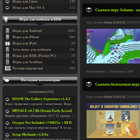
Игры для Linux
239
Игры для Mac OS X
272
Скачать игру Achaem - то
Игры для мобилок и КПК
Игру добавил
Kusko [2563|32]
| 2018-06-2
Игры для Android
1683
Игры для iPhone
309
Игры для iPad
24
Java-игры для мобилки
231
Игры для КПК (Pocket PC)
78
Игры для Symbian
51
Русские версии игр
563
Комментариев: 1 | Просмотров: 3004
Последние комментарии
Скачать бесплатную игру 
+ сообщения из FAQ
Игру добавил
Kusko [2563|32]
| 2018-06-0
DOOM The Gallery Experience v1.4.2
Блин, прикольно сделали с монетками. Вернулся в св
MENACE v0.7.8b [Steam Early Access]
Вышло крупное обновление v0.7.11 прошу обновить
Oxygen Not Included v744825a + All DLC
А где скачать старую версию игры? А то на новой но
Scrap Mechanic v1.0.0a
Тут ещё и системные требования подскочили. Если не