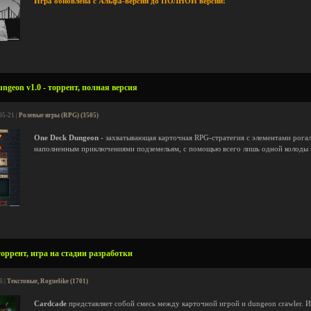
Игра обновлена с Альфа-версии до ПОЛНОЙ версии!
ngeon v1.0 - торрент, полная версия
05-21 |
Ролевые игры (RPG) (3505)
One Deck Dungeon
- захватывающая карточная RPG-стратегия с элементами рогал
наполненным приключениями подземельям, с помощью всего лишь одной колоды 
торрент, игра на стадии разработки
6 |
Текстовые, Roguelike (1701)
Cardcade
представляет собой смесь между карточной игрой и dungeon crawler. И