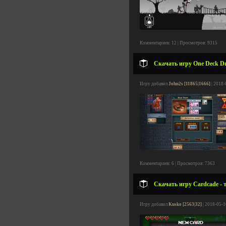
Комментариев: 12 | Просмотров: 9315
Скачать игру One Deck Du
Игру добавил
John2s [11865|1666]
| 2018-
Комментариев: 6 | Просмотров: 7363
Скачать игру Cardcade - 
Игру добавил
Kusko [2563|32]
| 2018-05-1