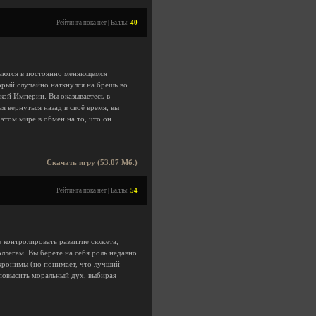
Рейтинга пока нет | Баллы:
40
иваются в постоянно меняющемся
орый случайно наткнулся на брешь во
кой Империи. Вы оказываетесь в
я вернуться назад в своё время, вы
этом мире в обмен на то, что он
Скачать игру (53.07 Мб.)
Рейтинга пока нет | Баллы:
54
 контролировать развитие сюжета,
ллегам. Вы берете на себя роль недавно
акронимы (но понимает, что лучший
 повысить моральный дух, выбирая