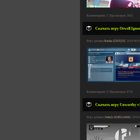
Комментариев: 2 | Просмотров: 3815
Скачать игру Orwell Ignora
Игру добавил
Kusko [2563|32]
| 2018-06-0
Комментариев: 3 | Просмотров: 9735
Скачать игру Unworthy v1.
Игру добавил
John2s [11865|1666]
| 2018-