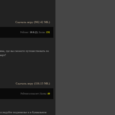
Скачать игру (902.42 Мб.)
Рейтинг:
10.0 (2)
| Баллы:
191
ика, где вы сможете путешествовать по
карт!
Скачать игру (116.13 Мб.)
Рейтинга пока нет | Баллы:
40
сследуйте подземелье и в буквальном