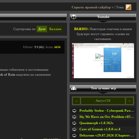
Скрыть правый сайдбар »
| Тема:
Youtube
Сортировка по
Дате
Баллам
ВАЖНО:
Некоторые плагины в вашем
браузере могут скрывать ссылки на
скачивание.
Рейтинг:
9.9 (66)
| Баллы:
4434
анным геймплеем и постоянными
sk of Rain
нацелена на оживление
Топ лучших игр
«
Август'26
»
Probably Stolen - Cyberpunk Pawnshop Simulator v048c [Playtest]
Sir, We Have an Orc Problem v05.08.2026
Quasimorph v1.0.562s
Core of Genesis v1.0.0-rc.4
Deltarune v29.07.2026 [Chapters 1-5] / + RUS [Chapters 1-5]