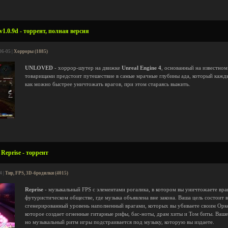
.0.9d - торрент, полная версия
06-05 |
Хорроры (1885)
UNLOVED
- хоррор-шутер на движке
Unreal Engine 4
, основанный на известно
товарищами предстоит путешествие в самые мрачные глубины ада, который каждый
как можно быстрее уничтожать врагов, при этом стараясь выжить.
Reprise - торрент
4 |
Тир, FPS, 3D-бродилки (4015)
Reprise
- музыкальный FPS с элементами рогалика, в котором вы уничтожаете вр
футуристическом обществе, где музыка объявлена вне закона. Ваша цель состоит 
сгенерированный уровень наполненный врагами, которых вы убиваете своим Ор
которое создает огненные гитарные рифы, бас-ноты, драм хиты и Том биты. Ваш
но музыкальный ритм игры подстраивается под музыку, которую вы издаете.