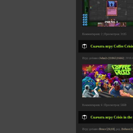
Комментариев: 2 | Просмотров: 3185
Скачать игру Coffee Crisis
Игру добавил
John2s [11865|1666]
| 2018-
Комментариев: 6 | Просмотров: 5668
Скачать игру Crisis in th
Игру добавил
Bruce [26|18]
, ред.
Defuser22