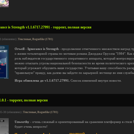
nce is Strength v1.1.6717.27991 - торрент, полная версия
1 (обновлено) |
Текстовые, Roguelike (1701)
Orwell - Ignorance is Strength
- продолжение отмеченного множеством наград т
о жизни тоталитарной страны по мотивам романа Джорджа Оруэлла "1984". Как и 
роль наблюдателя государственного оперативного аппарата, который контролиру
можно отыскать угрозы национальной безопасности во время политического криз
который угрожает обрушить ваше государство. Учитывая вашу способность раскр
"правильную" правду, как далеко вы зайдете по карьерной лестнице во имя службы
Игра обновлена до v1.1.6717.27991.
Список изменений внутри новости.
0.1 - торрент, полная версия
05-30 (обновлено) |
Текстовые, Roguelike (1701)
Unworthy
- очень сложный и ориентированный на сражения платформер в стиле
будет очень непросто!