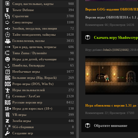
Спорт, настольные, карты
988
Версия GOG-издания ОБНОВЛЕНА с
Tower Defense
394
Стратегии
3780
Версия игры ОБНОВЛЕНА с 1.1 д
Симуляторы
1188
Комментариев: 66 | Просмотров: 54226
Змейки, поедалки, эволюция
72
Тайм менеджмент, тайкуны
1020
Скачать игру Shadowcrypt
Головоломки, пазлы
3035
Три в ряд, цепочки, тетрисы
686
Игру добавил
John2s [11865|1666]
| 2018-
Типа Zuma / Dynomite
98
Игры для детей, обучающие
316
Пинболы, бильярды
65
Необычные игры
1077
Большие игры (Rip, Repack)
269
Ретро-игры (DOS, Win 9x)
691
Игры пользователей
272
Сетевые / ХотСит
2320
Русские версии игр
8412
Игра обновлена с версии 1.31 до 
Игры для взрослых (18+)
130
Комментариев: 22 | Просмотров: 17593
VR-игры
399
Зомби игры
446
Обратите внимание
SGi-сборники
0
Создание игр
98