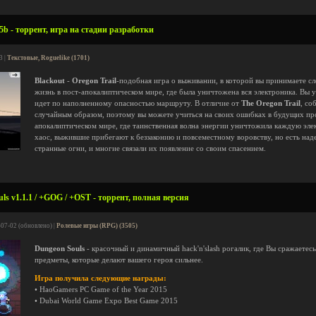
5b - торрент, игра на стадии разработки
3 |
Текстовые, Roguelike (1701)
Blackout
-
Oregon Trail
-подобная игра о выживании, в которой вы принимаете с
жизнь в пост-апокалиптическом мире, где была уничтожена вся электроника. Вы 
идет по наполненному опасностью маршруту. В отличие от
The Oregon Trail
, со
случайным образом, поэтому вы можете учиться на своих ошибках в будущих пр
апокалиптическом мире, где таинственная волна энергии уничтожила каждую эле
хаос, выжившие прибегают к беззаконию и повсеместному воровству, но есть наде
странные огни, и многие связали их появление со своим спасением.
s v1.1.1 / +GOG / +OST - торрент, полная версия
-07-02 (обновлено) |
Ролевые игры (RPG) (3505)
Dungeon Souls
- красочный и динамичный hack'n'slash рогалик, где Вы сражаетес
предметы, которые делают вашего героя сильнее.
Игра получила следующие награды:
• HaoGamers PC Game of the Year 2015
• Dubai World Game Expo Best Game 2015