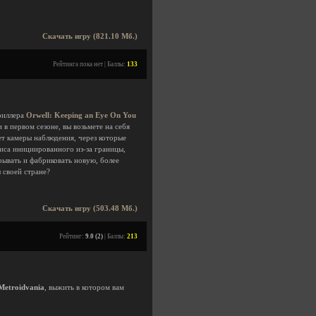
Скачать игру (821.10 Мб.)
Рейтинга пока нет | Баллы:
133
риллера
Orwell: Keeping an Eye On You
в первом сезоне, вы возьмете на себя
ет камеры наблюдения, через которые
иса инициированного из-за границы,
ывать и фабриковать новую, более
 своей стране?
Скачать игру (503.48 Мб.)
Рейтинг:
9.0 (2)
| Баллы:
213
Metroidvania
, выжить в котором вам