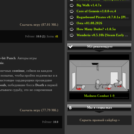
Big Walk v1.4.7a
Core of Genesis v1.0.0-rc.4
Roguebound Pirates v0.7.0.1a [Playtest]
Osta v01.08.2026
Скачать игру (87.01 Мб.)
How Many Dudes? v1.0.5a
Wonderia v0.5.10b [Steam Early Access]
Рейтинг:
10.0 (2)
| Баллы:
41
SGi рекомендует
-bit Punch
. Авторы игры
nia
.
конечных
continue
, сейвов на каждом
и попытки, чтобы пройти подземелье и в
 настоящие хардкорщики прошедшие
ouls
, победившие босса
Death
в первой
ытываем судьбу, это не современная
Madness Combat 1-9
Мы в социалках
Скачать игру (77.79 Мб.)
Скрыть правый сайдбар »
Рейтинг:
10.0