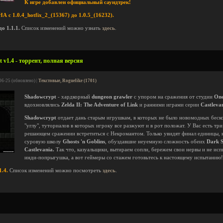
К игре добавлен официальный саундтрек!
 1.0.4_hotfix_2_(15367) до 1.0.5_(16232).
о 1.1.1.
Список изменений можно узнать
здесь
.
 v1.4 - торрент, полная версия
06-25 (обновлено) |
Текстовые, Roguelike (1701)
Shadowcrypt
- хардкорный
dungeon grawler
с упором на сражения от студии
One
вдохновлялись
Zelda II: The Adventure of Link
и ранними играми серии
Castleva
Shadowcrypt
отдает дань старым игрушкам, в которых не было новомодных бес
"углу", туториалов в которых игроку все разжуют и в рот положат. У Вас есть тр
решающем сражении встретиться с Некромантом. Только увидят финал единицы,
суровую школу
Ghosts 'n Goblins
, обуздавшие неуемную сложность обеих
Dark S
Castlevania.
Так что, казуальщики, вытираем сопли, бережем свои нервы и не исп
инди-попрыгушка, а вот геймеры со стажем готовьтесь к настоящему испытанию!
1.4.
Список изменений можно посмотреть
здесь
.