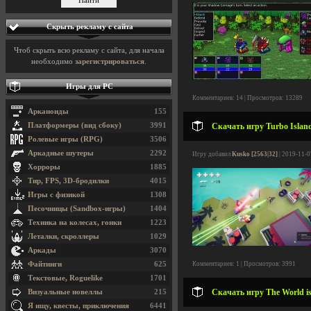
Скрыть рекламу с сайта
Чтоб скрыть всю рекламу с сайта, для начала
необходимо
зарегистрироваться
.
Игры для PC
Комментариев: 14 | Просмотров: 13289
Арканоиды
155
Платформеры (вид сбоку)
3991
Скачать игру Turbo Island
Ролевые игры (RPG)
3506
Аркадные шутеры
2292
Игру добавил
Kusko [2563|32]
| 2019-11-0
Хорроры
1885
Тир, FPS, 3D-бродилки
4015
Игры с физикой
1308
Песочницы (Sandbox-игры)
1404
Техника на колесах, гонки
1223
Леталки, скроллеры
1029
Аркады
3070
Файтинги
625
Комментариев: 1 | Просмотров: 3991
Текстовые, Roguelike
1701
Скачать игру The World is
Визуальные новеллы
215
Я ищу, квесты, приключения
6441