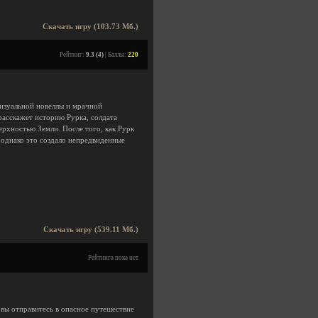
Скачать игру (103.73 Мб.)
Рейтинг:
9.3 (4)
| Баллы:
220
изуальной новеллы и мрачной
расскажет историю Рурка, солдата
рхностью Земли. После того, как Рурк
 однако это создало непредвиденные
Скачать игру (539.11 Мб.)
Рейтинга пока нет
 вы отправитесь в опасное путешествие