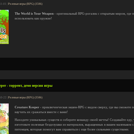
11-01 |
Ролевые игры (RPG) (3506)
The World is Your Weapon
- оригинальный RPG-рогалик с открытым миром, где 
использовать как оружие!
per - торрент, демо версия игры
10-22 |
Ролевые игры (RPG) (3506)
Creature Keeper
- приключенческая экшен-RPG с видом сверху, где вы сможете 
научить их сражаться вместе с вами!
Находите уникальных существ и соберите команду своей мечты! Создавайте еду, 
изготовьте полезные безделушки из материалов, выращенных в вашем маленьком 
питомцев, которые помогут вам справиться с еще более сильными существами.