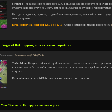
Siralim 3
- продолжение пошагового RPG-рогалика, где вы сможете приручать и 
существ, которые будут помогать вам пробиваться через случайно генерируемые 
Находите редкие артефакты, создавайте новые предметы, усиливайте своих сущест
многое другое.
Игра обновлена с версии 1.3.19 до 1.4.3.
Список изменений можно посмотреть
 Purger v0.10.0 - торрент, игра на стадии разработки
7 (обновлено) |
Ролевые игры (RPG) (3506)
Turbo Island Purger
- забавный top down шутер с элементами рогалика, прокачко
уничтожаете роботов, собираете металлолом и приобретаете апгрейды, пробира
островам.
Игра обновлена до v0.10.0.
Список изменений внутри новости.
 Your Weapon v3.0 - торрент, полная версия