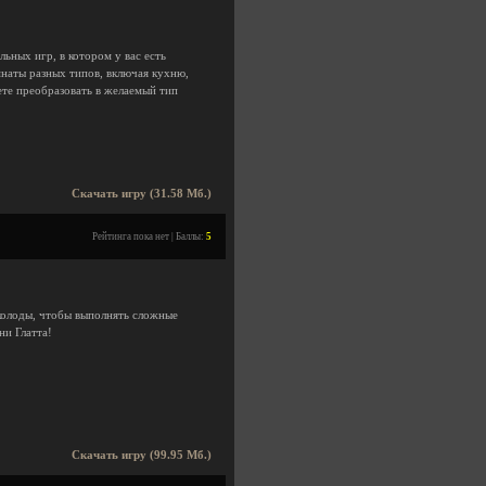
льных игр, в котором у вас есть
наты разных типов, включая кухню,
те преобразовать в желаемый тип
Скачать игру (31.58 Мб.)
Рейтинга пока нет | Баллы:
5
 колоды, чтобы выполнять сложные
ни Глатта!
Скачать игру (99.95 Мб.)