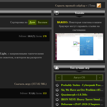
Скрыть правый сайдбар »
| Тема:
Youtube
Сортировка по
Дате
Баллам
ВАЖНО:
Некоторые плагины в вашем
браузере могут скрывать ссылки на
скачивание.
Рейтинг:
10.0 (7)
| Баллы:
178
 Light
, с напряженными тактическими
м сюжетом, в котором вы раскроете
Топ лучших игр
«
Август'26
»
Скачать игру (357.02 Мб.)
Probably Stolen - Cyberpunk Pawnshop Simulator v048c [Playtest]
Sir, We Have an Orc Problem v05.08.2026
Рейтинг:
9.5 (6)
| Баллы:
153
Quasimorph v1.0.566s
IRON NEST: Heavy Turret Simulator v1.0a
Deltarune v29.07.2026 [Chapters 1-5] / + RUS [Chapters 1-5]