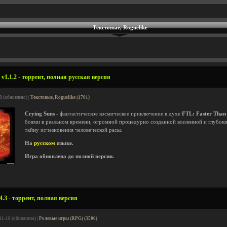
Текстовые, Roguelike
v1.1.2 - торрент, полная русская версия
8 (обновлено) |
Текстовые, Roguelike (1701)
Crying Suns
- фантастическое космическое приключение в духе
FTL: Faster Than
боями в реальном времени, огромной процедурно созданной вселенной и глубоки
тайну исчезновения человеческой расы.
На
русском
языке.
Игра обновлена до полной версии.
4.3 - торрент, полная версия
11-16 (обновлено) |
Ролевые игры (RPG) (3506)