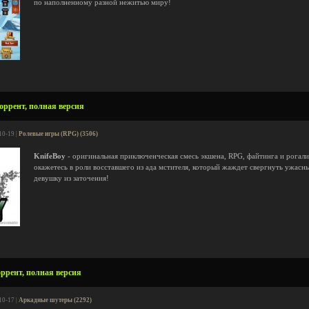
по наполненному разной нежитью миру!
торрент, полная версия
10-19 |
Ролевые игры (RPG) (3506)
KnifeBoy
- оригинальная приключенческая смесь экшена, RPG, файтинга и рогали
окажетесь в роли восставшего из ада мстителя, который жаждет свергнуть ужас
девушку из заточения!
торрент, полная версия
10-17 |
Аркадные шутеры (2292)