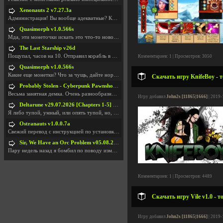
Xenonauts 2 v7.27.3a
Администрация! Вы вообще адекватные? Какие монетки
Quasimorph v1.0.566s
Мда, эти монеточки искать это что-то новое в сфере
The Last Starship v26d
Пощупал, часов на 10. Отправил корабль в другую Га
Комментариев: 1 | Просмотров: 3050
Quasimorph v1.0.566s
Какие еще монетки? Что за чущь, дайте нормально ск
Скачать игру KnifeBoy - 
Probably Stolen - Cyberpunk Pawnshop Simulator v048c [Playtest]
Весьма занятная демка. Очень разнообразные механик
Игру добавил
John2s [11865|1666]
| 2019-
Deltarune v29.07.2026 [Chapters 1-5] / + RUS [Chapters 1-5]
Я либо тупой, умный, или опять тупой, но, вроде я
Ostranauts v1.0.0.7a
Свежий перевод с инструкцией по установкеhttps://g
Sir, We Have an Orc Problem v05.08.2026
Пару недель назад я бомбил по поводу изменения мин
Комментариев: 1 | Просмотров: 4489
Скачать игру Vile v1.0 - 
Игру добавил
John2s [11865|1666]
| 2019-