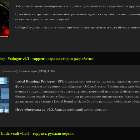
Vile
- пиксельный экшен-рогалик о борьбе с демоническими существами и други
Сражайтесь с врагами и выполняйте различные задания в случайно сгенерированн
остановить демонических существ!
Собирайте души, находите новое оружие, новые артефакты и сражайтесь с эпиче
ng: Prologue v0.5 - торрент, игра на стадии разработки
5 (обновлено) |
Ролевые игры (RPG) (3506)
Lethal Running: Prologue
- RPG с элементами рогалика, где вы попадаете на сме
футуристическом антиутопичном обществе. Отбивайтесь от бесконечных атак бе
руинах города и переживите суровые условия разоренной пустоши. Действие игр
большинство людей живет в бедности при репрессивном правительстве. Кажется
жизнь является участие в Lethal Running Game Show, в котором победителю обе
Игра обновлена до v0.5.
Список изменений внутри новости.
ndervault v1.3.8 - торрент, русская версия