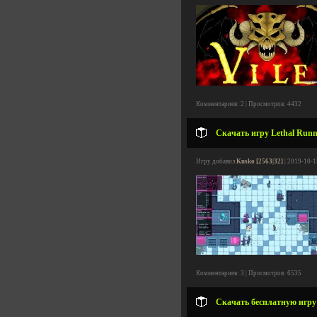
Комментариев: 2 | Просмотров: 4432
Скачать игру Lethal Runni
Игру добавил
Kusko [2563|32]
| 2019-10-1
Комментариев: 3 | Просмотров: 6535
Скачать бесплатную игру U