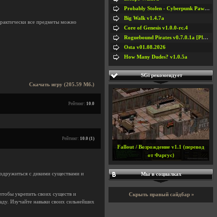
Probably Stolen - Cyberpunk Pawnshop Simulator v048c [Playtest]
Big Walk v1.4.7a
практически все предметы можно
Core of Genesis v1.0.0-rc.4
Roguebound Pirates v0.7.0.1a [Playtest]
Osta v01.08.2026
How Many Dudes? v1.0.5a
SGi рекомендует
Скачать игру (205.59 Мб.)
Рейтинг:
10.0
Рейтинг:
10.0 (1)
Fallout / Возрождение v1.1 (перевод
от Фаргус)
подружиться с дикими существами и
Мы в социалках
чтобы укрепить своих существ и
Скрыть правый сайдбар »
саду. Изучайте навыки своих сильнейших