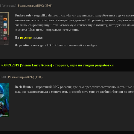
9 (обновлено) |
Ролевые игры (RPG) (3506)
Undervault
- roguelike dungeon crawler от украинского разработчика в духе насто
возможность контролировать генерацию уровней. Игровой уровень содержит ком
спальню, сокровищницу и так называемую неизвестную комнату, которую вы може
комнаты. Цель игры - вырваться из темницы.
На
русском
языке.
Игра обновлена до v1.3.8.
Список изменений не найден.
v30.09.2019 [Steam Early Access] - торрент, игра на стадии разработки
10-01 |
Ролевые игры (RPG) (3506)
Deck Hunter
- карточный RPG-рогалик, где вам предстоит составлять карточные
задания, расправляться с монстрами, и освободить мир от злобной богини по име