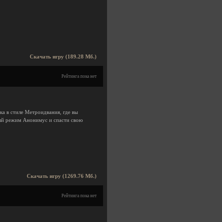
Скачать игру (189.28 Мб.)
Рейтинга пока нет
ка в стиле Метроидвания, где вы
ный режим Анонимус и спасти свою
Скачать игру (1269.76 Мб.)
Рейтинга пока нет