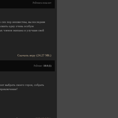
Рейтинга пока нет
 сих пор неизвестны, вы последняя
ыполнить одну очень особую
ых членов экипажа и улучшая свой
Скачать игру (24.27 Мб.)
Рейтинг:
10.0 (1)
оит выбрать своего героя, собрать
 приключение!