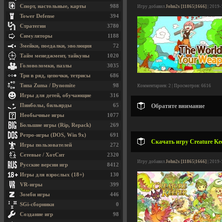
Спорт, настольные, карты
988
Игру добавил
John2s [11865|1666]
| 2019-
Tower Defense
394
Стратегии
3780
Симуляторы
1188
Змейки, поедалки, эволюция
72
Тайм менеджмент, тайкуны
1020
Головоломки, пазлы
3035
Три в ряд, цепочки, тетрисы
686
Типа Zuma / Dynomite
98
Комментариев: 2 | Просмотров: 6616
Игры для детей, обучающие
316
Пинболы, бильярды
65
Обратите внимание
Необычные игры
1077
Большие игры (Rip, Repack)
269
Ретро-игры (DOS, Win 9x)
691
Скачать игру Creature Kee
Игры пользователей
272
Сетевые / ХотСит
2320
Игру добавил
John2s [11865|1666]
| 2019-
Русские версии игр
8412
Игры для взрослых (18+)
130
VR-игры
399
Зомби игры
446
SGi-сборники
0
Создание игр
98