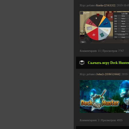
Игру добавил
Kusko [2563|32]
| 2019-10-0
Комментариев: 11 | Просмотров: 7767
Скачать игру Deck Hunter 
Игру добавил
John2s [11865|1666]
| 2019-
Комментариев: 3 | Просмотров: 4935