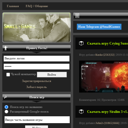
Главная
FAQ / Общение
Наш Telegram @SmallGamez
Скачать игру Crying Suns 
Привет, Гость!
Игру добавил
Kusko [2563|32]
| 2019-11-1
Чужой компьютер
Зарегистрироваться
Забыл пароль
Поиск игр
Комментариев: 16 | Просмотров: 15406
Поиск игр по названию
Скачать игру Siralim 3 v1.
Расширенный Google-поиск
Игру добавил
John2s [11865|1666]
| 2019-