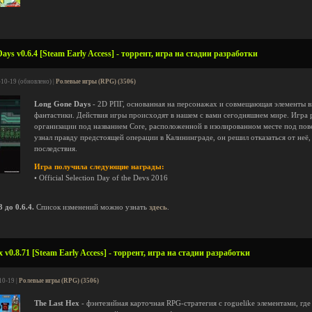
ys v0.6.4 [Steam Early Access] - торрент, игра на стадии разработки
-10-19 (обновлено) |
Ролевые игры (RPG) (3506)
Long Gone Days
- 2D РПГ, основанная на персонажах и совмещающая элементы в
фантастики. Действия игры происходят в нашем с вами сегодняшнем мире. Игра 
организации под названием Core, расположенной в изолированном месте под пове
узнал правду предстоящей операции в Калининграде, он решил отказаться от неё,
последствия.
Игра получила следующие награды:
• Official Selection Day of the Devs 2016
до 0.6.4.
Список изменений можно узнать
здесь
.
 v0.8.71 [Steam Early Access] - торрент, игра на стадии разработки
10-19 |
Ролевые игры (RPG) (3506)
The Last Hex
- фэнтезийная карточная RPG-стратегия с roguelike элементами, где