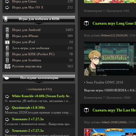
Игры для Linux
239
Игры для Mac OS X
272
Комментариев: 1 | Просмотров: 5469
Игры для мобилок и КПК
Скачать игру Long Gone Da
Игры для Android
1683
Игру добавил
Defuser222 [3626|10]
| 2019
Игры для iPhone
309
Игры для iPad
24
Java-игры для мобилки
231
Игры для КПК (Pocket PC)
78
Игры для Symbian
51
Русские версии игр
563
Последние комментарии
• Semi Finalist GDWC 2016
+ сообщения из FAQ
Версия игры ОБНОВЛЕНА с 0.6.3 
White Knuckle v0.60h [Steam Early Access]
Комментариев: 7 | Просмотров: 19983
О. монетка ;)В любом случае, механика с поиском мо
Quasimorph v1.0.566s
Скачать игру The Last Hex
Монетки 2026Сегодня прямые ссылки открываются посл
Xenonauts 2 v7.27.3a
Игру добавил
John2s [11865|1666]
| 2019-
Согласен с комментом ниже...Выкроишь время чтобы з
Xenonauts 2 v7.27.3a
Решение с монетками реально имбецильное. Как сдела