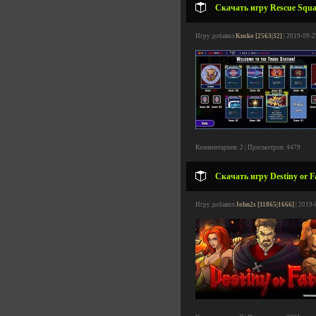
Скачать игру Rescue Squa
Игру добавил
Kusko [2563|32]
| 2019-09-2
Комментариев: 2 | Просмотров: 4479
Скачать игру Destiny or Fa
Игру добавил
John2s [11865|1666]
| 2019-