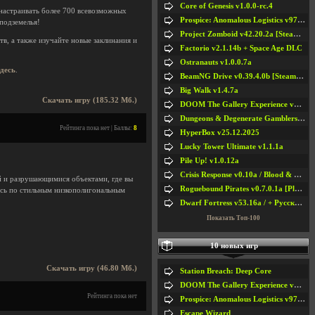
Core of Genesis v1.0.0-rc.4
настраивать более 700 всевозможных
Prospice: Anomalous Logistics v97 [Playtest]
подземелья!
Project Zomboid v42.20.2a [Steam Early Access]
в, а также изучайте новые заклинания и
Factorio v2.1.14b + Space Age DLC
Ostranauts v1.0.0.7a
здесь
.
BeamNG Drive v0.39.4.0b [Steam Early Access]
Big Walk v1.4.7a
Скачать игру (185.32 Мб.)
DOOM The Gallery Experience v1.4.2
Dungeons & Degenerate Gamblers v2.0.2a
Рейтинга пока нет | Баллы:
8
HyperBox v25.12.2025
Lucky Tower Ultimate v1.1.1a
Pile Up! v1.0.12a
Crisis Response v0.10a / Blood & Bullet
й и разрушающимися объектами, где вы
Roguebound Pirates v0.7.0.1a [Playtest]
ясь по стильным низкополигональным
Dwarf Fortress v53.16a / + Русская Версия v50.12a
Показать Топ-100
10 новых игр
Скачать игру (46.80 Мб.)
Station Breach: Deep Core
DOOM The Gallery Experience v1.4.2
Рейтинга пока нет
Prospice: Anomalous Logistics v97 [Playtest]
Escape Wizard