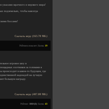
ми ужасами мрачного и мерзкого мира!
ых подземельях, чтобы навсегда
скими боссами!
Скачать игру (163.70 Мб.)
Рейтинга пока нет | Баллы:
19
ртельное игровое шоу в
спощадных охотников за головами в
ы происходит в каком-то будущем, где
, единственной надеждой на лучшую
щают большую награду.
Скачать игру (407.00 Мб.)
Рейтинг:
10.0 (1)
| Баллы:
43