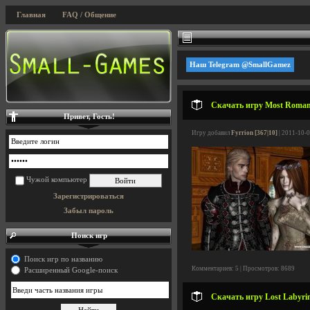
Главная
FAQ / Общение
Наш Telegram @SmallGamez
Скачать игру Most Romanti
Привет, Гость!
Игру добавил
Fyrrion [367|10]
| 2011-10-0
Чужой компьютер
Зарегистрироваться
Забыл пароль
Поиск игр
Поиск игр по названию
Комментариев: 5 | Просмотров: 8689
Расширенный Google-поиск
Скачать игру Lost Labyrin