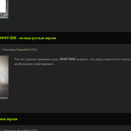
ЭФФУЗИЯ - полная русская версия
7 |
Текстовые, Roguelike (1701)
Уже по одному названию игры
ЭФФУЗИЯ
понятно, что перед нами нечто психод
необъяснимо затягивающее...
лная версия
5 |
Текстовые, Roguelike (1701)