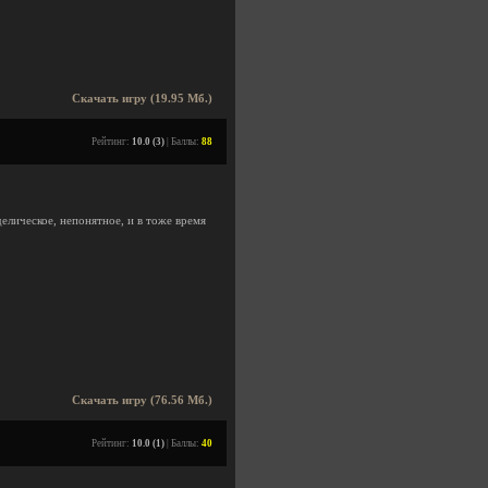
Скачать игру (19.95 Мб.)
Рейтинг:
10.0 (3)
| Баллы:
88
елическое, непонятное, и в тоже время
Скачать игру (76.56 Мб.)
Рейтинг:
10.0 (1)
| Баллы:
40