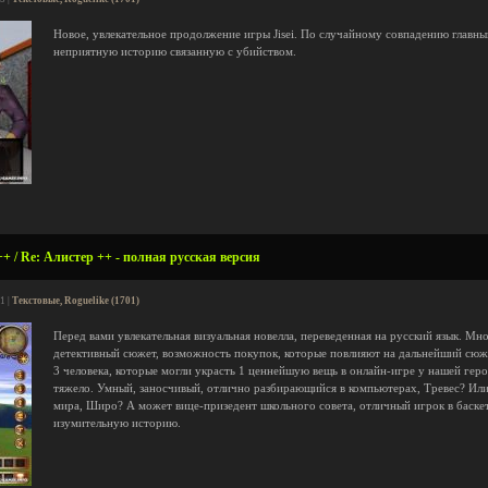
Новое, увлекательное продолжение игры Jisei. По случайному совпадению главны
неприятную историю связанную с убийством.
 ++ / Re: Алистер ++ - полная русская версия
1 |
Текстовые, Roguelike (1701)
Перед вами увлекательная визуальная новелла, переведенная на русский язык. Мно
детективный сюжет, возможность покупок, которые повлияют на дальнейший сюжет 
3 человека, которые могли украсть 1 ценнейшую вещь в онлайн-игре у нашей геро
тяжело. Умный, заносчивый, отлично разбирающийся в компьютерах, Тревес? Или
мира, Широ? А может вице-призедент школьного совета, отличный игрок в баске
изумительную историю.