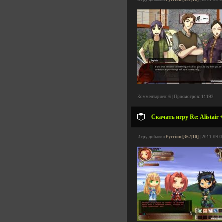
Комментариев: 6 | Просмотров: 11192
Скачать игру Re: Alistair
Игру добавил
Fyrrion [367|10]
| 2011-09-0