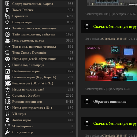
Спорт, настольные, карты
988
Tower Defense
394
Комментариев: 604 | Просмотров: 265962
Стратегии
3780
Симуляторы
1188
Скачать бесплатную игру
Змейки, поедалки, эволюция
72
Тайм менеджмент, тайкуны
1020
Игру добавил
CTpeLock [2980|43]
| 2011-
Головоломки, пазлы
3035
Три в ряд, цепочки, тетрисы
686
Типа Zuma / Dynomite
98
Игры для детей, обучающие
316
Пинболы, бильярды
65
Необычные игры
1077
Большие игры (Rip, Repack)
269
Ретро-игры (DOS, Win 9x)
691
Комментариев: 2 | Просмотров: 6537
Игры пользователей
272
Сетевые / ХотСит
2320
Обратите внимание
Русские версии игр
8412
Игры для взрослых (18+)
130
VR-игры
399
Зомби игры
446
Скачать бесплатную игру 
SGi-сборники
0
Создание игр
98
Игру добавил
CTpeLock [2980|43]
| 2011-