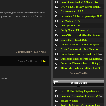
Project Zomboid v42.20.2a [Steam Early Access]
IRON NEST: Heavy Turret Simulator v1.0a
Ostranauts v1.0.0.7a
дете руководить искателем приключений,
Factorio v2.1.14b + Space Age DLC
 предметы на своей дороге и забираться
Big Walk v1.4.7a
Pile Up! v1.0.12a
Lucky Tower Ultimate v1.1.1a
BeamNG Drive v0.39.2.1b [Steam Early Access]
HyperBox v25.12.2025
Dwarf Fortress v53.16a / + Русская Версия v50.12a
Crisis Response v0.10a / Blood & Bullet
Скачать игру (10.57 Мб.)
Roguebound Pirates v0.7.0.1a [Playtest]
Dungeons & Degenerate Gamblers v2.0.2a
Рейтинг:
9.5 (60)
| Баллы:
2055
Enter the Chronosphere v141.6g [Steam Early Access]
Minecraft: Bedrock Edition 1.26.33.1a / + TLauncher v2.89
Показать Топ-100
зуемая.
10 новых игр
DOOM The Gallery Experience v1.4.2
Prospice: Anomalous Logistics v97 [Playtest]
Escape Wizard
Probably Stolen - Cyberpunk Pawnshop Simulator v048c [Playtest]