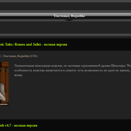
Текстовые, Roguelike
c Tales: Romeo and Juliet - полная версия
5 |
Текстовые, Roguelike (1701)
Увлекательная визуальная новелла, по мотивам одноименной драмы Шекспира "Ро
особенность новеллы заключается в сюжете: есть возможность не идти по канону,
конца.
th v4.7 - полная версия