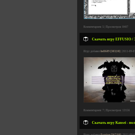
Комментариев: 5 | Просмотров: 8407
Скачать игру EFFUSIO / 
Игру добавил
hell689 [383|10]
| 2011-09-0
Комментариев: 7 | Просмотров: 13156
Скачать игру Kansei - по
Игру добавил
Fyrrion [367|10]
| 2011-09-0