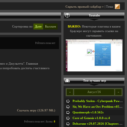
Скрыть правый сайдбар »
| Тема:
Youtube
Сортировка по
Дате
Баллам
ВАЖНО:
Некоторые плагины в вашем
браузере могут скрывать ссылки на
скачивание.
Рейтинга пока нет
мео и Джульетта". Главнная
 а попробовать достичь счастливого
Топ лучших игр
«
Август'26
»
Probably Stolen - Cyberpunk Pawnshop Simulator v048c [Playtest]
Sir, We Have an Orc Problem v05.08.2026
Скачать игру (126.97 Мб.)
Quasimorph v1.0.562s
Core of Genesis v1.0.0-rc.4
Рейтинга пока нет | Баллы:
8
Deltarune v29.07.2026 [Chapters 1-5] / + RUS [Chapters 1-5]