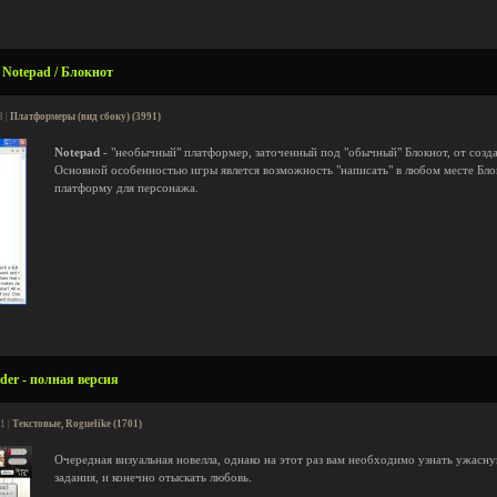
 Notepad / Блокнот
3 |
Платформеры (вид сбоку) (3991)
Notepad
- "необычный" платформер, заточенный под "обычный" Блокнот, от созд
Основной особенностью игры явлется возможность "написать" в любом месте Блок
платформу для персонажа.
der - полная версия
1 |
Текстовые, Roguelike (1701)
Очередная визуальная новелла, однако на этот раз вам необходимо узнать ужасну
задания, и конечно отыскать любовь.