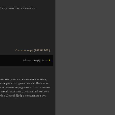
й персонаж опять вляпался в
Скачать игру (100.84 Мб.)
Рейтинг:
10.0 (1)
| Баллы:
5
жество развилок, несколько концовок,
игры, и это далеко не все. Итак, есть
ини, однако определить кто это - весьма
 тихий, скромный, отдаленный от всего
тбол, Дерек? Добро пожаловать в эту