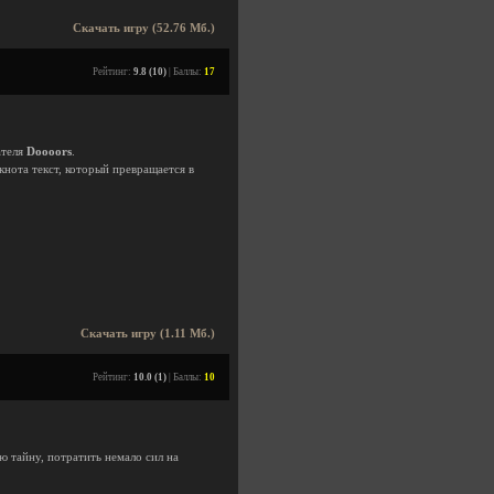
Скачать игру (52.76 Мб.)
Рейтинг:
9.8 (10)
| Баллы:
17
ателя
Doooors
.
нота текст, который превращается в
Скачать игру (1.11 Мб.)
Рейтинг:
10.0 (1)
| Баллы:
10
ю тайну, потратить немало сил на