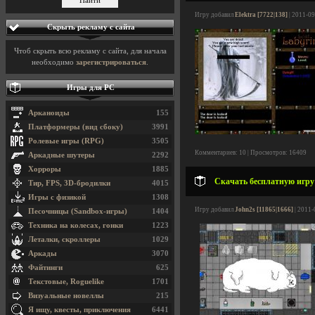
Игру добавил
Elektra [7722|138]
| 2011-09
Скрыть рекламу с сайта
Чтоб скрыть всю рекламу с сайта, для начала
необходимо
зарегистрироваться
.
Игры для PC
Арканоиды
155
Платформеры (вид сбоку)
3991
Ролевые игры (RPG)
3505
Комментариев: 10 | Просмотров: 16409
Аркадные шутеры
2292
Хорроры
1885
Скачать бесплатную игру S
Тир, FPS, 3D-бродилки
4015
Игры с физикой
1308
Игру добавил
John2s [11865|1666]
| 2011-
Песочницы (Sandbox-игры)
1404
Техника на колесах, гонки
1223
Леталки, скроллеры
1029
Аркады
3070
Файтинги
625
Текстовые, Roguelike
1701
Визуальные новеллы
215
Я ищу, квесты, приключения
6441