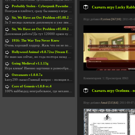
Probably Stolen - Cyberpunk Pawnshop Simulator v048c [Playtest]
Скачать игру Lucky Rabbi
Поиграв в плейтест, сразу бы накинул игре наивысши
Sir, We Have an Orc Problem v05.08.2026
Игру добавил
Fyrrion [367|10]
| 2011-09-0
За 3 месяца склепали дипломную и уже лям двести ба
Sir, We Have an Orc Problem v05.08.2026
Дипломная работа?Да тут 120000 орков путь выбирают
1916: The War You Never Knew
Очень хороший хоррор. Жаль что он не получил должн
Hollywood Animal v0.8.72ea [Steam Early Access]
Не знаю как сейчас, но года полтора назад игра был
Going Medieval v1.1.13g
Игра клевая! Именно картинки и разнообразия в стро
Ostranauts v1.0.0.7a
Комментариев: 1 | Просмотров: 8963
karry299 сказал:Главный вопрос - полиция по-прежне
Core of Genesis v1.0.0-rc.4
Скачать игру Особняк - 
100% вайбкодед неиграбельное, где механики знает т
Игру добавил
Amal [515|64]
| 2011-09-07 