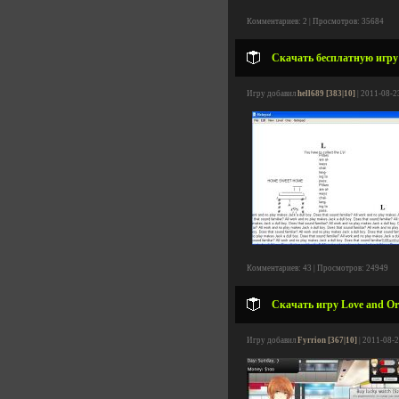
Комментариев: 2 | Просмотров: 35684
Скачать бесплатную игру
Игру добавил
hell689 [383|10]
| 2011-08-2
Комментариев: 43 | Просмотров: 24949
Скачать игру Love and Or
Игру добавил
Fyrrion [367|10]
| 2011-08-2