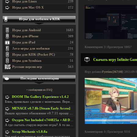
Игры для Linux
239
Игры для Mac OS X
272
Игры для мобилок и КПК
Игры для Android
1683
Игры для iPhone
309
Игры для iPad
24
Комментариев: 3 | Просмотров: 10057
Java-игры для мобилки
231
Игры для КПК (Pocket PC)
78
Скачать игру Infinite Ga
Игры для Symbian
51
Русские версии игр
563
Игру добавил
Fyrrion [367|10]
| 2011-09-1
Последние комментарии
+ сообщения из FAQ
DOOM The Gallery Experience v1.4.2
Блин, прикольно сделали с монетками. Вернулся в св
MENACE v0.7.8b [Steam Early Access]
Вышло крупное обновление v0.7.11 прошу обновить
Oxygen Not Included v744825a + All DLC
А где скачать старую версию игры? А то на новой но
Scrap Mechanic v1.0.0a
Комментариев: 0 | Просмотров: 9316
Тут ещё и системные требования подскочили. Если не