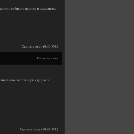
ажаться, собирать шмотки и взращивать
Скачать игру (0.45 Мб.)
Рейтинга пока нет
организовать собственную студию по
Скачать игру (70.44 Мб.)