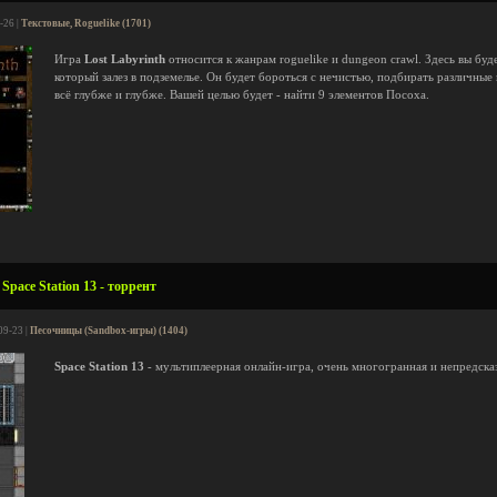
-26 |
Текстовые, Roguelike (1701)
Игра
Lost Labyrinth
относится к жанрам roguelike и dungeon crawl. Здесь вы бу
который залез в подземелье. Он будет бороться с нечистью, подбирать различные
всё глубже и глубже. Вашей целью будет - найти 9 элементов Посоха.
pace Station 13 - торрент
09-23 |
Песочницы (Sandbox-игры) (1404)
Space Station 13
- мультиплеерная онлайн-игра, очень многогранная и непредска