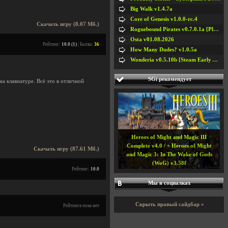
Big Walk v1.4.7a
Core of Genesis v1.0.0-rc.4
Скачать игру (8.07 Мб.)
Roguebound Pirates v0.7.0.1a [Playtest]
Osta v01.08.2026
Рейтинг:
10.0 (1)
| Баллы:
36
How Many Dudes? v1.0.5a
Wonderia v0.5.10b [Steam Early Access]
SGi рекомендует
на клавиатуре. Всё это в отличной
Heroes of Might and Magic III
Complete v4.0 / + Heroes of Might
Скачать игру (87.61 Мб.)
and Magic 3: In The Wake of Gods
(WoG) v3.58f
Рейтинг:
10.0
Мы в социалках
Скрыть правый сайдбар »
Рейтинга пока нет