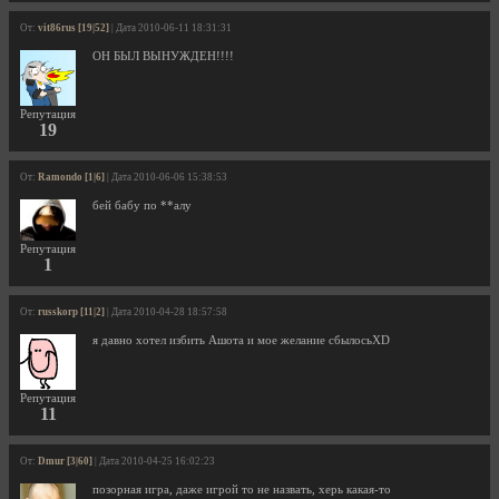
От:
vit86rus [19|52]
| Дата 2010-06-11 18:31:31
ОН БЫЛ ВЫНУЖДЕН!!!!
Репутация
19
От:
Ramondo [1|6]
| Дата 2010-06-06 15:38:53
бей бабу по **алу
Репутация
1
От:
russkorp [11|2]
| Дата 2010-04-28 18:57:58
я давно хотел избить Ашота и мое желание сбылосьXD
Репутация
11
От:
Dmur [3|60]
| Дата 2010-04-25 16:02:23
позорная игра, даже игрой то не назвать, херь какая-то