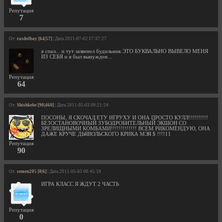
Репутация
7
От:
rasdolbay [64|57]
| Дата 2011-07-02 17:37:27
я спал... и тут зазвенел будильник ЭТО БУКВАЛЬНО ВЫВЕЛО МЕНЯ
ИЗ СЕБЯ и я был вынужден...
Репутация
64
От:
Shishkebe [90|460]
| Дата 2011-05-03 09:21:24
ПОСОНЫ, Я СКОЧАЛ ЕТУ ИГРУХУ И ОНА ПРОСТО КУЛЛ!!!!!!!!!!
БЕЗОСТАНОВОЧНЫЙ ЗУБОДРОБИТЕЛЬНЫЙ ЭКШОН СО
ЗРЕЛИЩНЫМИ КОМБАМИ!!!!!!!!!!!!! ВСЕМ РИКОМЕНДУЮ, ОНА
ДАЖЕ КРУЧЕ ДЬЯВОЛЬСКОГО КРИКА МЭЯ $ !!!!11
Репутация
90
От:
semen205 [0|6]
| Дата 2011-05-03 08:45:19
ИГРА КЛАСС Я ЖДУТ 2 ЧАСТЬ
Репутация
0