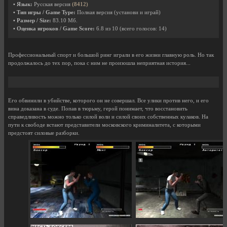
• Язык:
Русская версия
(8412)
• Тип игры / Game Type:
Полная версия (установи и играй)
• Размер / Size:
83.10 Мб.
• Оценка игроков / Game Score:
6.8
из
10
(всего голосов:
14
)
Профессиональный спорт и большой ринг играли в его жизни главную роль. Но так
продолжалось до тех пор, пока с ним не произошла неприятная история...
Его обвинили в убийстве, которого он не совершал. Все улики против него, и его
вина доказана в суде. Попав в тюрьму, герой понимает, что восстановить
справедливость можно только силой воли и силой своих собственных кулаков. На
пути к свободе встают представители московского криминалитета, с которыми
предстоят силовые разборки.