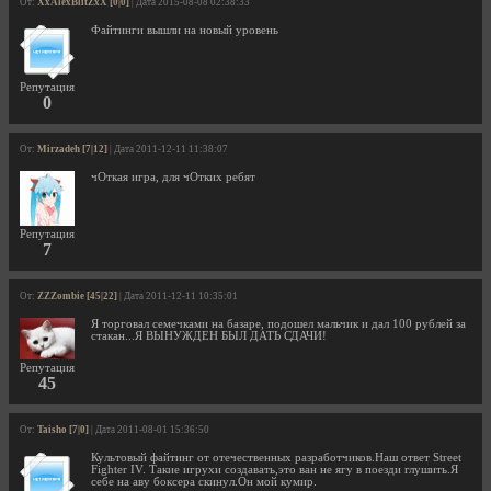
От:
XxAlexBlitZxX [0|0]
| Дата 2015-08-08 02:38:33
Файтинги вышли на новый уровень
Репутация
0
От:
Mirzadeh [7|12]
| Дата 2011-12-11 11:38:07
чОткая игра, для чОтких ребят
Репутация
7
От:
ZZZombie [45|22]
| Дата 2011-12-11 10:35:01
Я торговал семечками на базаре, подошел мальчик и дал 100 рублей за
стакан...Я ВЫНУЖДЕН БЫЛ ДАТЬ СДАЧИ!
Репутация
45
От:
Taisho [7|0]
| Дата 2011-08-01 15:36:50
Культовый файтинг от отечественных разработчиков.Наш ответ Street
Fighter IV. Такие игрухи создавать,это ван не ягу в поезди глушить.Я
себе на аву боксера скинул.Он мой кумир.