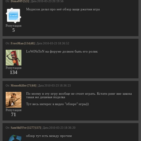
От:
Dima009 [5|1]
| Дата 2010-03-23 20:19:56
Медисон делал про неё обзор ваще ржачня игра
Репутация
5
От:
FrostMan [134|48]
| Дата 2010-03-23 18:36:52
LoWiNsToN на форуме должен быть его ролик
Репутация
134
От:
MouseKiller [71|60]
| Дата 2010-03-23 18:36:23
По моему в эту игру вообще не стоит играть. Кстати ринг вне закона
такая же дешевая поделка
Тут весь интерес в видео "обзоре" игры))
Репутация
71
От:
SamShiFFer [1277|137]
| Дата 2010-03-23 18:36:20
обзор тут есть между прочим