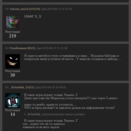
От:
Unicorn_neo24 [219|129]
| Дата 2010-08-21 11:35:43
ОМФГ Х_Х
Репутация
219
От:
FreezDaemon [30|25]
| Дата 2010-08-21 11:31:38
Я сидел в автобусе тупо уставившись в окно... Подошла бабушка и
попросила меня уступить ей место.. У меня не оставалось выбора....
Репутация
30
От:
_DiAmOnd_ [14|15]
| Дата 2010-06-16 14:40:05
В такие игры играет только Унылое..Г
Даже при озвучке Мэдисона устал смотреть!!! уже через 5 минут
какое то комбо, какая то усталость....
ЧТО за бред вообще? ее школота делала на информатике чтоли?
Репутация
14
•
_DiAmOnd_
подумал несколько секунд и добавил:
В такие игры играет только Унылое..Г
опс...понял что не то написал
извините если кого задело