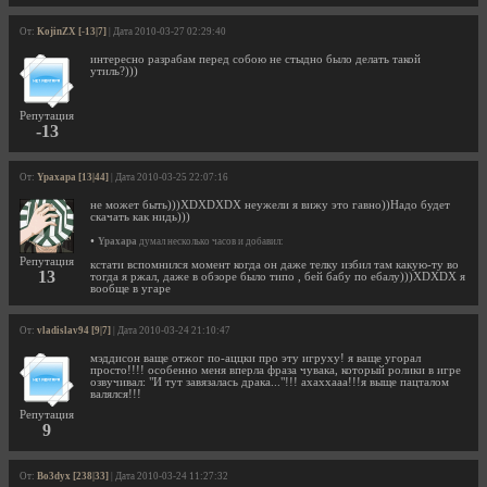
От:
KojinZX [-13|7]
| Дата 2010-03-27 02:29:40
интересно разрабам перед собою не стыдно было делать такой
утиль?)))
Репутация
-13
От:
Ypaxapa [13|44]
| Дата 2010-03-25 22:07:16
не может быть)))XDXDXDX неужели я вижу это гавно))Надо будет
скачать как нидь)))
•
Ypaxapa
думал несколько часов и добавил:
Репутация
кстати вспомнился момент когда он даже телку избил там какую-ту во
13
тогда я ржал, даже в обзоре было типо , бей бабу по ебалу)))XDXDX я
вообще в угаре
От:
vladislav94 [9|7]
| Дата 2010-03-24 21:10:47
мэддисон ваще отжог по-аццки про эту игруху! я ваще угорал
просто!!!! особенно меня вперла фраза чувака, который ролики в игре
озвучивал: "И тут завязалась драка..."!!! ахаххааа!!!я выще пацталом
валялся!!!
Репутация
9
От:
Bo3dyx [238|33]
| Дата 2010-03-24 11:27:32