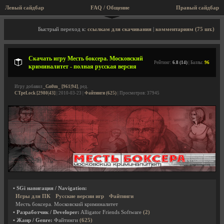
Левый сайдбар
FAQ / Общение
Пра
Описание игры, скриншоты, видео
Быстрый переход к:
ссылкам для скачивания
|
комментариям (75 шт.)
Скачать игру Месть боксера. Московский
Рейтинг:
6.8 (14)
| Баллы:
96
криминалитет - полная русская версия
Игру добавил
_Gn0m_ [961|94]
, ред.
CTpeLock [2980|43]
| 2010-03-23 |
Файтинги (625)
| Просмотров: 37945
• SGi навигация / Navigation:
Игры для ПК
Русские версии игр
Файтинги
Месть боксера. Московский криминалитет
• Разработчик / Developer:
Alligator Friends Software
(2)
• Жанр / Genre:
Файтинги
(625)