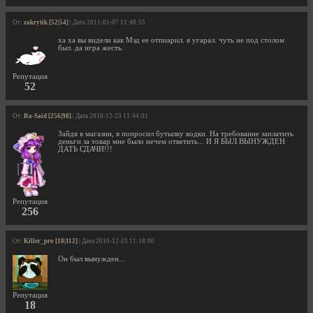
От:
zakrytik [52|54]
| Дата 2011-01-07 11:40:55
ха ха вы видели как Мэд ее отпиарил. я угарал. чуть не под столом
был. да игра жесть.
Репутация
52
От:
Ra-Said [256|98]
| Дата 2010-12-23 11:44:01
Зайдя в магазин, я попросил бутылку водки. На требование заплатить
деньги за товар мне было нечем ответить... И Я БЫЛ ВЫНУЖДЕН
ДАТЬ СДАЧИ!!!
Репутация
256
От:
Killer_pro [18|112]
| Дата 2010-12-23 11:18:00
Он был вынужден...
Репутация
18