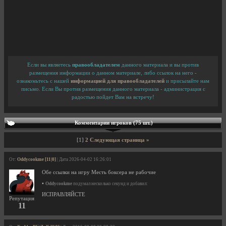
Если вы являетесь
правообладателем
данного материала и вы против
размещения информации о данном материале, либо ссылок на него -
ознакомьтесь с нашей
информацией для правообладателей
и присылайте нам
письмо. Если Вы против размещения данного материала - администрация с
радостью пойдет Вам на встречу!
Комментарии игроков (75 шт.)
[1]
2
Следующая страница »
От:
Oddycookme [11|0]
| Дата 2026-04-02 16:26:01
Обе ссылки на игру Месть боксера не рабочие
•
Oddycookme
подумал несколько секунд и добавил:
ИСПРАВЛЯЙСТЕ
Репутация
11