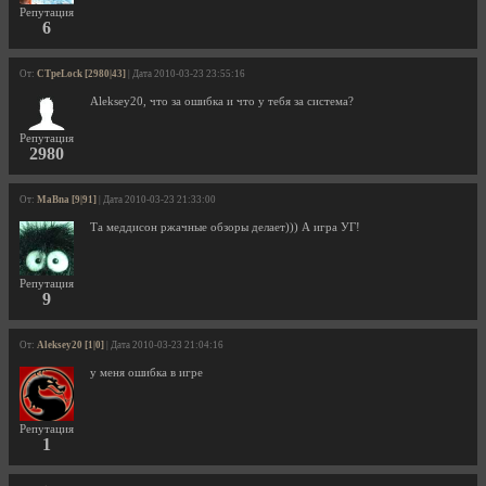
Репутация
6
От:
CTpeLock [2980|43]
| Дата 2010-03-23 23:55:16
Aleksey20, что за ошибка и что у тебя за система?
Репутация
2980
От:
MaBna [9|91]
| Дата 2010-03-23 21:33:00
Та меддисон ржачные обзоры делает))) А игра УГ!
Репутация
9
От:
Aleksey20 [1|0]
| Дата 2010-03-23 21:04:16
у меня ошибка в игре
Репутация
1