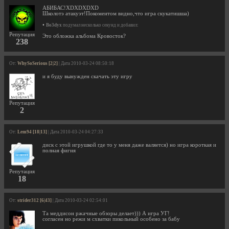
АБИБАС!XDXDXDXD
Школотэ атакуэт!Покоментом видно,что игра скукатишша)
•
Bo3dyx
подумал несколько секунд и добавил:
Репутация
Это обложка альбома Кровосток?
238
От:
WhySoSerious [2|2]
| Дата 2010-03-24 08:50:18
и я буду вынужден скачать эту игру
Репутация
2
От:
Lem94 [18|13]
| Дата 2010-03-24 04:27:33
диск с этой игрушкой где то у меня даже валяется) но игра короткая и
полная фигня
Репутация
18
От:
strider312 [6|43]
| Дата 2010-03-24 02:54:01
Та меддисон ржачные обзоры делает))) А игра УГ!
согласен но режи м схватки пикольный особено за бабу