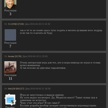
Репутация
3
От:
X-LINKS [7|10]
| Дата 2010-04-20 21:10:30
так я чё то не понял здесь тупо ходить и месить кулаками всех подряд
если так то я качать не буду
Репутация
7
От:
forum [11|70]
| Дата 2010-04-19 11:33:05
Очень интересная игра для тех, кто в игры никогда не играл и только
купил компьютер.
А так похоже на дёрганье паралитиков.
Репутация
11
От:
belyj50 [661|27]
| Дата 2010-04-03 21:18:58
Игра не запустилась и выдала ашипку.
Ну хоть видео посмотрел. Да, Медисон жжот! Таких тупых игр я
давненько не встречал.
Чему учит эта игра? И где смысл?
Русские разрабы вообще позорят отечественную игроиндустрию
Группа: