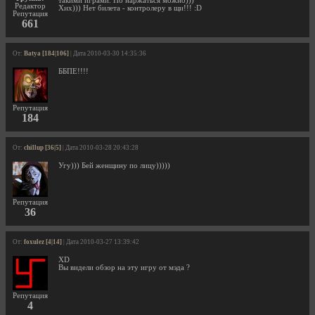
такими играми. Но наржаться можно)))
Редактор
Хих))) Нет билета - контролеру в щи!!! :D
Репутация
661
От:
Batya [184|106]
| Дата 2010-03-30 14:35:36
ББПЕ!!!!
Репутация
184
От:
chillup [36|5]
| Дата 2010-03-28 20:43:28
Угу))) Бей женщину по лицу)))))
Репутация
36
От:
foxulez [4|14]
| Дата 2010-03-27 13:39:42
XD
Вы видели обзор на эту игру от мэда ?
Репутация
4