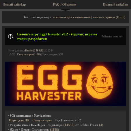
Левый сайдбар
FAQ / Общение
Правый сайдбар
Описание игры, торрент, скриншоты, видео
Быстрый переход к:
ссылкам для скачивания
|
комментариям (0 шт.)
Скачать игру Egg Harvester v0.2 - торрент, игра на
Рейтинга пока нет
стадии разработки
Игру добавил
Kusko [2563|32]
| 2025-
10-30 |
Симуляторы (1188)
| Просмотров: 538
• SGi навигация / Navigation:
Игры для ПК
Симуляторы
Egg Harvester v0.2
• Разработчик / Developer:
Инди-игра
(14535)
от Robbie Fraser
(4)
• Жанр / Genre:
Симуляторы
(1188)