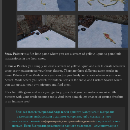
Snow Painter
is a fun little game where you use a stream of yellow liquid to paint little
masterpieces in the fresh snow.
In
Snow Painter
you simply unleash a stream of yellow liquid and aim to create whatever
urine-snow masterpieces your heart desires. There are three different game modes in
Snow Painter – Free Mode where you can just pee freely and create whatever you want,
Search Mode where you search for hidden items in the snow, and Custom Search where
you can upload your own pictures and find them.
It’s a fun little game and once you get to grips with it you can make some nice little
pictures with your crude painting tools. And there’s much less chance of getting frostbite
in an intimate area!
Если вы являетесь
правообладателем
данного материала и вы против
размещения информации о данном материале, либо ссылок на него -
ознакомьтесь с нашей
информацией для правообладателей
и присылайте нам
письмо. Если Вы против размещения данного материала - администрация с