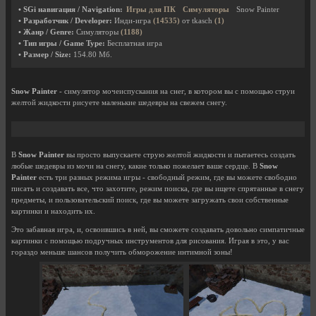
• SGi навигация / Navigation:
Игры для ПК
Симуляторы
Snow Painter
• Разработчик / Developer:
Инди-игра
(14535)
от tkasch
(1)
• Жанр / Genre:
Симуляторы
(1188)
• Тип игры / Game Type:
Бесплатная игра
• Размер / Size:
154.80 Мб.
Snow Painter
- симулятор мочеиспускания на снег, в котором вы с помощью струи
желтой жидкости рисуете маленькие шедевры на свежем снегу.
В
Snow Painter
вы просто выпускаете струю желтой жидкости и пытаетесь создать
любые шедевры из мочи на снегу, какие только пожелает ваше сердце. В
Snow
Painter
есть три разных режима игры - свободный режим, где вы можете свободно
писать и создавать все, что захотите, режим поиска, где вы ищете спрятанные в снегу
предметы, и пользовательский поиск, где вы можете загружать свои собственные
картинки и находить их.
Это забавная игра, и, освоившись в ней, вы сможете создавать довольно симпатичные
картинки с помощью подручных инструментов для рисования. Играя в это, у вас
гораздо меньше шансов получить обморожение интимной зоны!