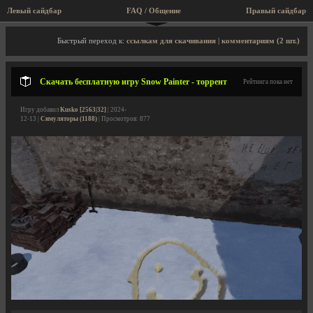
Левый сайдбар
FAQ / Общение
Правый сайдбар
Описание игры, торрент, скриншоты, видео
Быстрый переход к:
ссылкам для скачивания
|
комментариям (2 шт.)
Скачать бесплатную игру Snow Painter - торрент
Рейтинга пока нет
Игру добавил
Kusko [2563|32]
| 2024-
12-13 |
Симуляторы (1188)
| Просмотров: 877