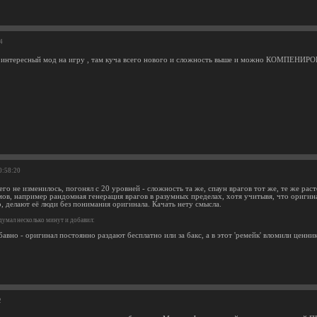
4
ь интересный мод на игру , там куча всего нового и сложность выше и можно КОМПЕНИРО
0:58:20
го не изменилось, погонял с 20 уровней - сложность та же, спаун врагов тот же, те же ра
ов, например рандомная генерация врагов в разумных пределах, хотя учитывя, что оригин
, делают её люди без понимания оригинала. Качать нету смысла.
умал несколько минут и добавил:
бавно - оригинал постоянно раздают бесплатно или за бакс, а в этот 'ремейк' вломили ценн
2