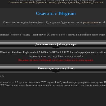
Скачать .torrent файл (прямая ссылка): plants_vs_zombies_replanted_2.torrent
Скачать с Telegram
Ссылок на самом деле больше (всего
2
), видно их будет только после
регистрации
на сай
ты нашёл "мёртвую" ссылку - дави значок
[X]
рядом с ней и ссылка в ближайшее время будет 
Дополнительные файлы для игры
ы
Plants vs. Zombies: Replanted v1.5.1468a / + RUS v1.2.1173.0a
, либо
русификатор
к ней,
п
редактору новости, он добавит сюда доп. файл.
Отправка личных сообщений доступна только после регистрации.
Комментарии игроков (12 шт.)
54:54
эти педики из ЕА тупо использовали "УУ улучшайзер", чтобы подретушировать текстурки. Пр
"УУ" будут ключевым фактором при разработке новых игр и, походу, запуска конвейера го