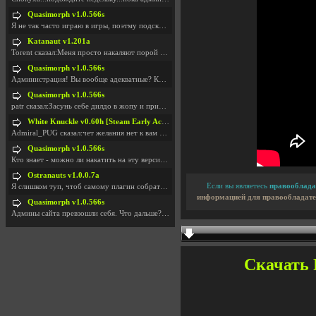
Quasimorph v1.0.566s
Я не так часто играю в игры, поэтму подсказка про
Katanaut v1.201a
Torent сказал:Меня просто накаляют порой речи о то
Quasimorph v1.0.566s
Администрация! Вы вообще адекватные? Какие монетки
Quasimorph v1.0.566s
patr сказал:Засунь себе дилдо в жопу и пришли фотк
White Knuckle v0.60h [Steam Early Access]
Admiral_PUG сказал:чет желания нет к вам сюда захо
Quasimorph v1.0.566s
Кто знает - можно ли накатить на эту версию моды?
Ostranauts v1.0.0.7a
Если вы являетесь
правооблада
Я слишком туп, чтоб самому плагин собрать. И что-т
информацией для правообладате
Quasimorph v1.0.566s
Админы сайта превзошли себя. Что дальше? Засунь се
Скачать P