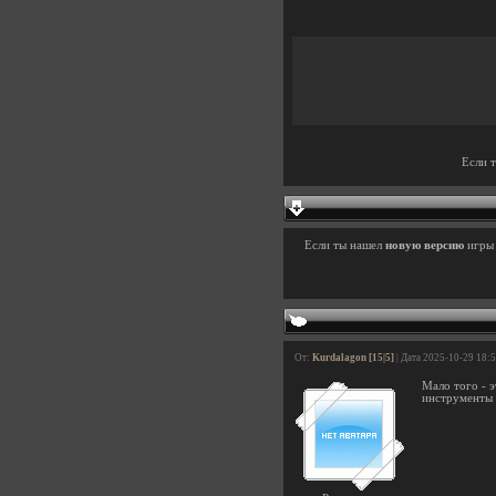
Если 
Если ты нашел
новую версию
игр
От:
Kurdalagon [15|5]
| Дата 2025-10-29 18:
Мало того - 
инструменты 