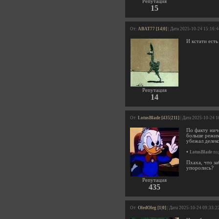
Репутация
15
От:
ABAT77 [14|0]
| Дата 2025-10-24 15:16:4
И кстати ест
Репутация
14
От:
LotusBlade [435|211]
| Дата 2025-10-24 1
По факту ниче
больше режим
убежал делеко
•
LotusBlade
под
Пхаха, что за
упоролись?
Репутация
435
От:
OledOleg [1|0]
| Дата 2025-10-24 09:33:2