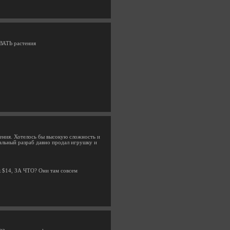
ВАТЬ растения
стения. Хотелось бы высокую сложность и
альный разраб давно продал игрушку и
ик $14, ЗА ЧТО? Они там совсем