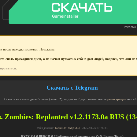
я после находки монетки. Подсказка:
то спать приходится днем, а по ночам пускать к себе в дом людей, надеясь, что они н
рироваться
.
Скачать с Telegram
Ссылок на самом деле больше (всего
2
), видно их будет только после
регистрации
на сай
s. Zombies: Replanted v1.2.1173.0a RUS (13
Файл добавил:
John2s [11866|1666]
| 2025-10-26 07:26:33
РУССКАЯ ВЕРСИЯ (Любительский перевод от ZoG Forum Team)