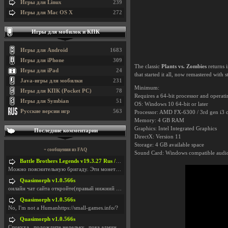
Игры для Linux
239
Игры для Mac OS X
272
Игры для мобилок и КПК
Игры для Android
1683
Игры для iPhone
309
The classic
Plants vs. Zombies
returns 
Игры для iPad
24
that started it all, now remastered wit
Java-игры для мобилки
231
Minimum:
Игры для КПК (Pocket PC)
78
Requires a 64-bit processor and operat
Игры для Symbian
51
OS: Windows 10 64-bit or later
Русские версии игр
563
Processor: AMD FX-6300 / 3rd gen i3 o
Memory: 4 GB RAM
Graphics: Intel Integrated Graphics
Последние комментарии
DirectX: Version 11
Storage: 4 GB available space
+ сообщения из FAQ
Sound Card: Windows compatible audi
Battle Brothers Legends v19.3.27 Rus / + Battle Brothers Legends v19.3.39 Eng
Можно пояснительную бригаду. Эти монетки, они в ка
Quasimorph v1.0.566s
онлайн чат сайта откройте(правый нижний угол экран
Quasimorph v1.0.566s
No, I'm not a Humanhttps://small-games.info/?
Quasimorph v1.0.566s
Спокуха...подождите недельку...пока админов отпуст