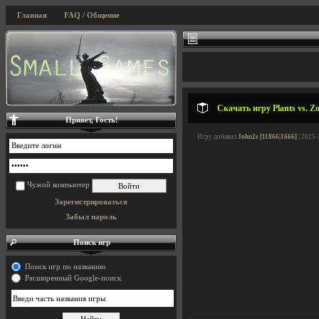
Главная
FAQ / Общение
Скачать игру Plants vs. Zo
Привет, Гость!
Игру добавил
John2s [11866|1666]
| 2025-
Чужой компьютер
Зарегистрироваться
Забыл пароль
Поиск игр
Поиск игр по названию
Расширенный Google-поиск