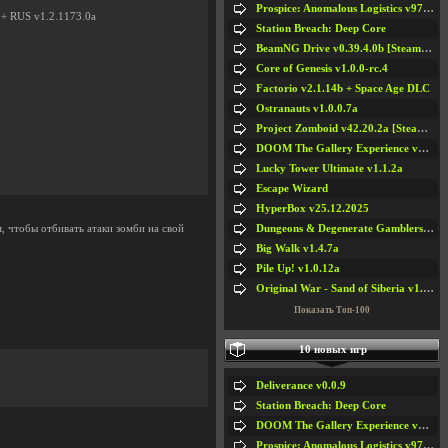
Prospice: Anomalous Logistics v97 [Playtest]
/ + RUS v1.2.1173.0a
Station Breach: Deep Core
BeamNG Drive v0.39.4.0b [Steam Early Access]
Core of Genesis v1.0.0-rc.4
Factorio v2.1.14b + Space Age DLC
Ostranauts v1.0.0.7a
Project Zomboid v42.20.2a [Steam Early Access]
DOOM The Gallery Experience v1.4.2
Lucky Tower Ultimate v1.1.2a
Escape Wizard
HyperBox v25.12.2025
Dungeons & Degenerate Gamblers v2.0.2a
я, чтобы отбивать атаки зомби на свой
Big Walk v1.4.7a
Pile Up! v1.0.12a
Original War - Sand of Siberia v1.6.30
Показать Топ-100
10 новых игр
Deliverance v0.0.9
Station Breach: Deep Core
DOOM The Gallery Experience v1.4.2
Prospice: Anomalous Logistics v97 [Playtest]