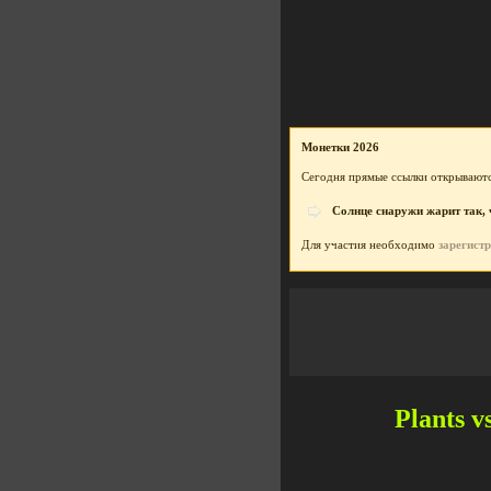
Монетки 2026
Сегодня прямые ссылки открываютс
Солнце снаружи жарит так, ч
Для участия необходимо
зарегист
Plants v