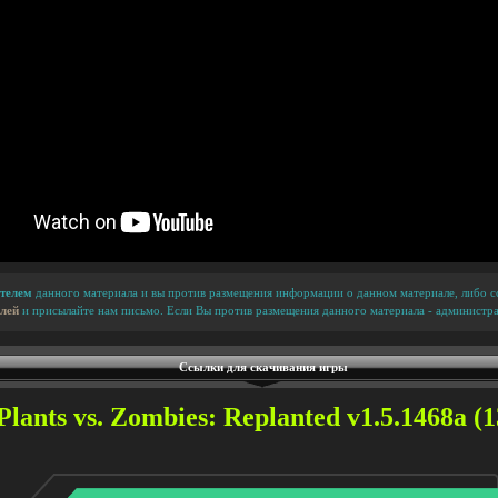
телем
данного материала и вы против размещения информации о данном материале, либо сс
лей
и присылайте нам письмо. Если Вы против размещения данного материала - администра
Ссылки для скачивания игры
lants vs. Zombies: Replanted v1.5.1468a (1