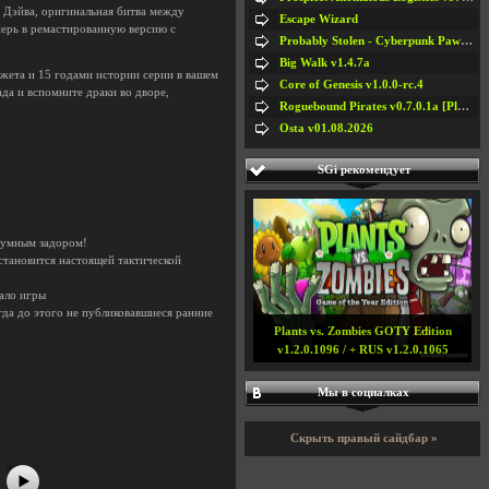
 Дэйва, оригинальная битва между
Escape Wizard
еперь в ремастированную версию с
Probably Stolen - Cyberpunk Pawnshop Simulator v048c [Playtest]
Big Walk v1.4.7a
жета и 15 годами истории серии в вашем
Core of Genesis v1.0.0-rc.4
да и вспомните драки во дворе,
Roguebound Pirates v0.7.0.1a [Playtest]
Osta v01.08.2026
SGi рекомендует
зумным задором!
становится настоящей тактической
ало игры
гда до этого не публиковавшиеся ранние
Plants vs. Zombies GOTY Edition
v1.2.0.1096 / + RUS v1.2.0.1065
#5
Мы в социалках
Скрыть правый сайдбар »