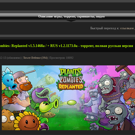
Описание игры, торрент, скриншоты, видео
Быстрый переход к:
ссылкам 
mbies: Replanted v1.5.1468a / + RUS v1.2.1173.0a - торрент, полная русская версия
12-13 (обновлено) |
Tower Defense (394)
| Просмотров: 10092