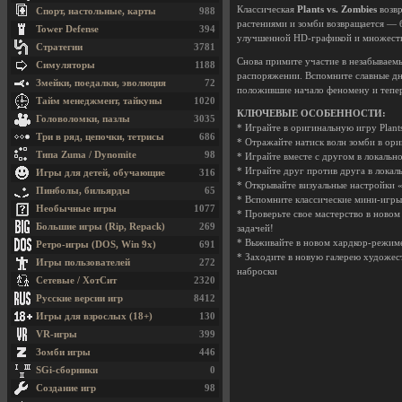
Классическая
Plants vs. Zombies
возвр
Спорт, настольные, карты
988
растениями и зомби возвращается — б
Tower Defense
394
улучшенной HD-графикой и множеств
Стратегии
3781
Снова примите участие в незабываем
Симуляторы
1188
распоряжении. Вспомните славные дн
Змейки, поедалки, эволюция
72
положившие начало феномену и тепе
Тайм менеджмент, тайкуны
1020
КЛЮЧЕВЫЕ ОСОБЕННОСТИ:
Головоломки, пазлы
3035
* Играйте в оригинальную игру Plant
Три в ряд, цепочки, тетрисы
686
* Отражайте натиск волн зомби в ор
Типа Zuma / Dynomite
98
* Играйте вместе с другом в локаль
* Играйте друг против друга в лока
Игры для детей, обучающие
316
* Открывайте визуальные настройки 
Пинболы, бильярды
65
* Вспомните классические мини-игр
Необычные игры
1077
* Проверьте свое мастерство в новом
Большие игры (Rip, Repack)
269
задачей!
* Выживайте в новом хардкор-режиме
Ретро-игры (DOS, Win 9x)
691
* Заходите в новую галерею художест
Игры пользователей
272
наброски
Сетевые / ХотСит
2320
Русские версии игр
8412
Игры для взрослых (18+)
130
VR-игры
399
Зомби игры
446
SGi-сборники
0
Создание игр
98