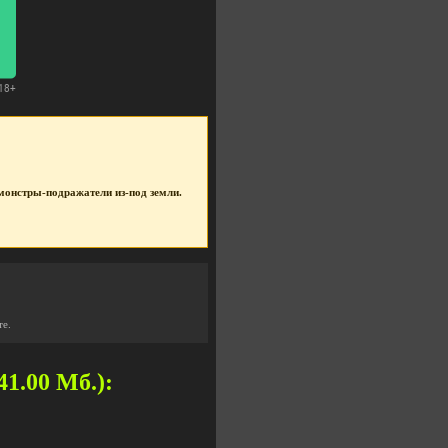
е монстры-подражатели из-под земли.
те.
41.00 Мб.):