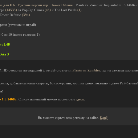
ы для ПК
Русские версии игр
Tower Defense
Plants vs. Zombies: Replanted v1.5.1468a 
гра
(14535)
от PopCap Games
(48)
и The Lost Pixels
(1)
 Tower Defense
(394)
рсия (установи и играй)
0.0
из
10
(всего голосов:
1
)
e v1.48
 Beta 3
й HD-ремастер легендарной towerdef-стратегии
Plants vs. Zombies
, где ты сажаешь растени
ения, добавлены новые секреты, бонус-уровни, кооп на двоих локально и даже PvP-баттлы!
ы!
 1.5.1468a.
Список изменений можно посмотреть
здесь
.
Вы можете скрыть всю рекламу на сайте.
Как?