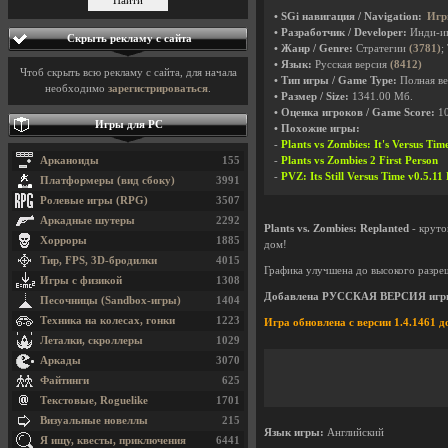
• SGi навигация / Navigation:
Игр
• Разработчик / Developer:
Инди-и
Скрыть рекламу с сайта
• Жанр / Genre:
Стратегии
(3781)
;
• Язык:
Русская версия
(8412)
Чтоб скрыть всю рекламу с сайта, для начала
• Тип игры / Game Type:
Полная ве
необходимо
зарегистрироваться
.
• Размер / Size:
1341.00 Мб.
• Оценка игроков / Game Score:
1
Игры для PC
• Похожие игры:
-
Plants vs Zombies: It's Versus Tim
Арканоиды
155
-
Plants vs Zombies 2 First Person
-
PVZ: Its Still Versus Time v0.5.11
Платформеры (вид сбоку)
3991
Ролевые игры (RPG)
3507
Аркадные шутеры
2292
Plants vs. Zombies: Replanted
- круто
Хорроры
1885
дом!
Тир, FPS, 3D-бродилки
4015
Графика улучшена до высокого разреш
Игры с физикой
1308
Добавлена РУССКАЯ ВЕРСИЯ игр
Песочницы (Sandbox-игры)
1404
Техника на колесах, гонки
1223
Игра обновлена с версии 1.4.1461 до
Леталки, скроллеры
1029
Аркады
3070
Файтинги
625
Текстовые, Roguelike
1701
Визуальные новеллы
215
Язык игры:
Английский
Я ищу, квесты, приключения
6441