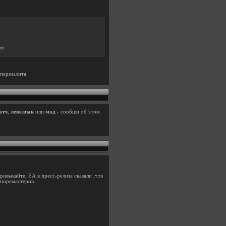
те.
перезалита.
атч
,
левелпак
или
мод
- сообщи об этом
ивыкайте, ЕА в пресс-релизе сказали ,что
вноремастеров.