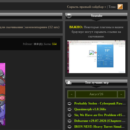
Скрыть правый сайдбар »
| Тема:
Youtube
для скачивания
|
комментариям (12 шт.)
ВАЖНО:
Некоторые плагины в вашем
браузере могут скрывать ссылки на
скачивание.
Рейтинг:
10.0 (1)
| Баллы:
554
Топ лучших игр
«
Август'26
»
Probably Stolen - Cyberpunk Pawnshop Simulator v048c [Playtest]
Quasimorph v1.0.566s
Sir, We Have an Orc Problem v05.08.2026
Deltarune v29.07.2026 [Chapters 1-5] / + RUS [Chapters 1-5]
IRON NEST: Heavy Turret Simulator v1.0a