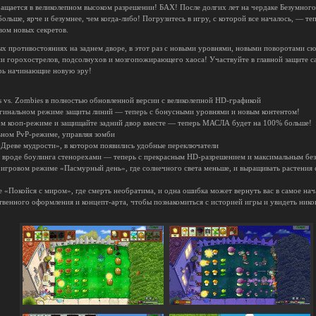
ащается в великолепном высоком разрешении! БАХ! После долгих лет на чердаке Безумного
ольше, ярче и безумнее, чем когда-либо! Погрузитесь в игру, с которой все началось, — т
ом новых секретов.
ых противостояниях на заднем дворе, в этот раз с новыми уровнями, новыми поворотами сю
и горохострелов, подсолнухов и мозгопожирающего хаоса! Участвуйте в главной защите са
рь начинающие новую эру!
s vs. Zombies в полностью обновленной версии с великолепной HD-графикой
игинальном режиме защиты линий — теперь с бонусными уровнями и новым контентом!
ном кооп-режиме и защищайте задний двор вместе — теперь МАСЛА будет на 100% больше!
льном PvP-режиме, управляя зомби
«Древе мудрости», в котором появились удобные переключатели
ы вроде боулинга стенорехами — теперь с прекрасным HD-разрешением и максимальным бе
 игровом режиме «Пасмурный день», где солнечного света меньше, и выращивать растения 
 «Покойся с миром», где смерть необратима, и одна ошибка может вернуть вас в самое нач
венного оформления и концепт-арта, чтобы познакомиться с историей игры и увидеть нико