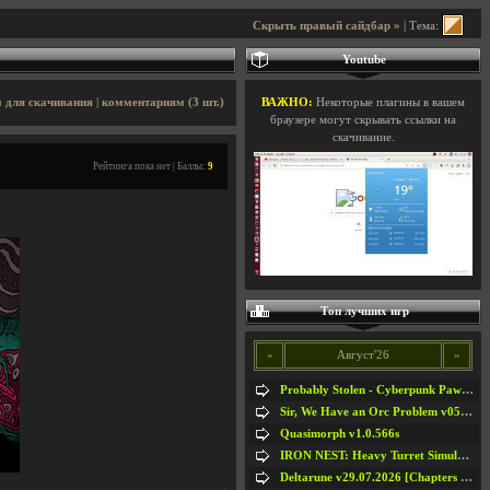
Скрыть правый сайдбар »
| Тема:
Youtube
 для скачивания
|
комментариям (3 шт.)
ВАЖНО:
Некоторые плагины в вашем
браузере могут скрывать ссылки на
скачивание.
Рейтинга пока нет | Баллы:
9
Топ лучших игр
«
Август'26
»
Probably Stolen - Cyberpunk Pawnshop Simulator v048c [Playtest]
Sir, We Have an Orc Problem v05.08.2026
Quasimorph v1.0.566s
IRON NEST: Heavy Turret Simulator v1.0a
Deltarune v29.07.2026 [Chapters 1-5] / + RUS [Chapters 1-5]