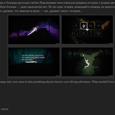
ые и безумцы проходят глубже.Поколениями твоя семья рассказывала истории о редком цвет
юбую болезнь — даже параплегию ног. Но ни один человек, вошедший в пещеры, не вернулся
то древнее, что шевелится внизу — зло, древнее самого человека…
ing only your arms in this punishing physics-horror cave diving adventure. What morbid force is
r newer