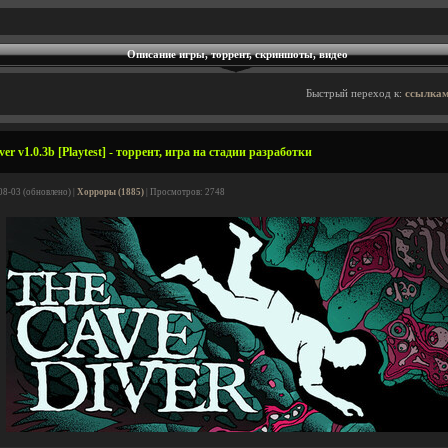
Описание игры, торрент, скриншоты, видео
Быстрый переход к:
ссылкам
r v1.0.3b [Playtest] - торрент, игра на стадии разработки
08-03 (обновлено) |
Хорроры (1885)
| Просмотров: 2748