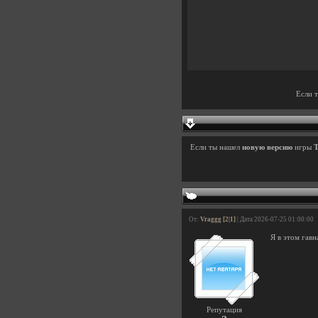
Если 
Если ты нашел
новую версию
игры
T
От:
Vraggg [2|1]
| Дата 2026-07-25 01:00:00
Я в этом гав
Репутация