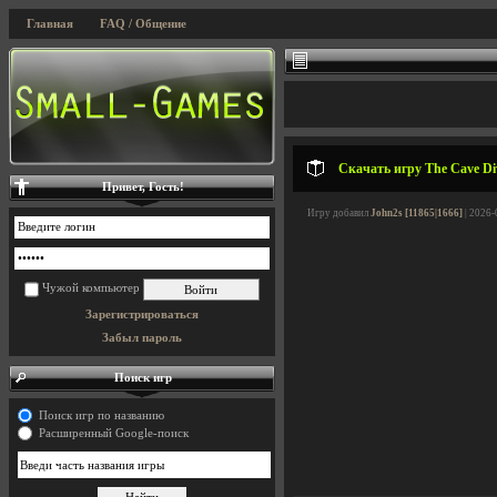
Главная
FAQ / Общение
Скачать игру The Cave Dive
Привет, Гость!
Игру добавил
John2s [11865|1666]
| 2026-
Чужой компьютер
Зарегистрироваться
Забыл пароль
Поиск игр
Поиск игр по названию
Расширенный Google-поиск