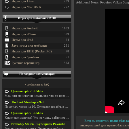
Игры для Linux
239
Additional Notes: Requires Vulkan Su
Игры для Mac OS X
272
Игры для мобилок и КПК
Игры для Android
1683
Игры для iPhone
309
Игры для iPad
24
Java-игры для мобилки
231
Игры для КПК (Pocket PC)
78
Игры для Symbian
51
Русские версии игр
563
Последние комментарии
+ сообщения из FAQ
Quasimorph v1.0.566s
Мда, эти монеточки искать это что-то новое в сфере
The Last Starship v26d
Пощупал, часов на 10. Отправил корабль в другую Га
Quasimorph v1.0.566s
Какие еще монетки? Что за чущь, дайте нормально ск
Если вы являетесь
правооблада
Probably Stolen - Cyberpunk Pawnshop Simulator v048c [Playtest]
информацией для правообладате
Весьма занятная демка. Очень разнообразные механик