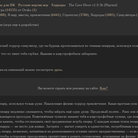
ы для ПК
Русские версии игр
Хорроры
The Cave Diver v1.0.3b [Playtest]
гра
(14535)
от Ovsko
(1)
308)
; Я ищу, квесты, приключения
(6441)
; Стратегии
(3780)
; Хорроры
(1885)
; Симуляторы
(
я (игра еще в разработке)
ий хоррор-симулятор, где ты будешь протискиваться по темным пещерам, используя толь
а что-то тянет тебя глубже. Выживи в клаустрофобном лабиринте.
исок изменений можно посмотреть
здесь
.
Вы можете скрыть всю рекламу на сайте.
Как?
щер, используя только руки. Наказующее физико-хоррор приключение. Какая мрачная сила з
ещер медленно сжимаются, чтобы забрать ещё одну душу. Продолжай ползти... Рано или 
жающихся проходов. Разветвлённые туннели заманят тебя в клаустрофобные тупики, где пов
в камень, чтобы отслеживать своё продвижение вглубь пещер. С каждым новым телом пещер
щеры — не место для живых. Застрять — значит умереть в одиночестве, погребённым в кам
ль пещер, возможно, наткнёшься на разложившиеся останки своего предшественника — если
 чтобы осторожно преодолевать препятствия и решать головоломки, основанные на физике.