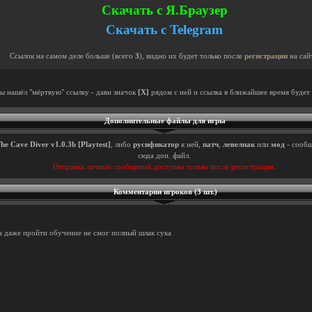
Скачать с Я.Браузер
Скачать с Telegram
Ссылок на самом деле больше (всего
3
), видно их будет только после
регистрации
на сай
ты нашёл "мёртвую" ссылку - дави значок
[X]
рядом с ней и ссылка в ближайшее время будет 
Дополнительные файлы для игры
he Cave Diver v1.0.3b [Playtest]
, либо
русификатор
к ней,
патч
,
левелпак
или
мод
- сообщ
сюда доп. файл.
Отправка личных сообщений доступна только после регистрации.
Комментарии игроков (3 шт.)
на даже пройти обучение не смог полный шлак сука