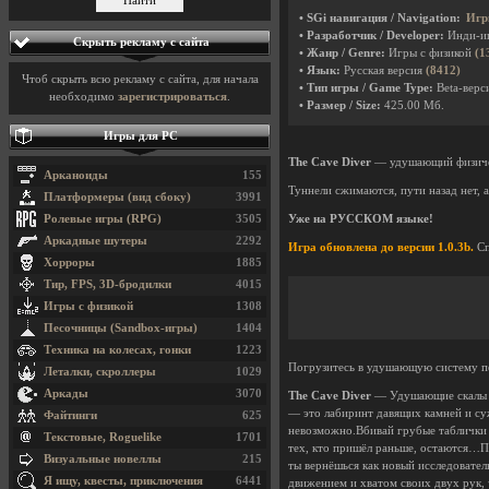
• SGi навигация / Navigation:
Игр
• Разработчик / Developer:
Инди-и
Скрыть рекламу с сайта
• Жанр / Genre:
Игры с физикой
(1
• Язык:
Русская версия
(8412)
Чтоб скрыть всю рекламу с сайта, для начала
• Тип игры / Game Type:
Beta-верси
необходимо
зарегистрироваться
.
• Размер / Size:
425.00 Мб.
Игры для PC
The Cave Diver
— удушающий физическ
Арканоиды
155
Туннели сжимаются, пути назад нет, 
Платформеры (вид сбоку)
3991
Ролевые игры (RPG)
3505
Уже на РУССКОМ языке!
Аркадные шутеры
2292
Игра обновлена до версии 1.0.3b.
Сп
Хорроры
1885
Тир, FPS, 3D-бродилки
4015
Игры с физикой
1308
Песочницы (Sandbox-игры)
1404
Техника на колесах, гонки
1223
Погрузитесь в удушающую систему пе
Леталки, скроллеры
1029
Аркады
3070
The Cave Diver
— Удушающие скалы п
— это лабиринт давящих камней и су
Файтинги
625
невозможно.Вбивай грубые таблички 
Текстовые, Roguelike
1701
тех, кто пришёл раньше, остаются…Пе
Визуальные новеллы
215
ты вернёшься как новый исследовате
Я ищу, квесты, приключения
6441
движением и хватом своих двух рук,