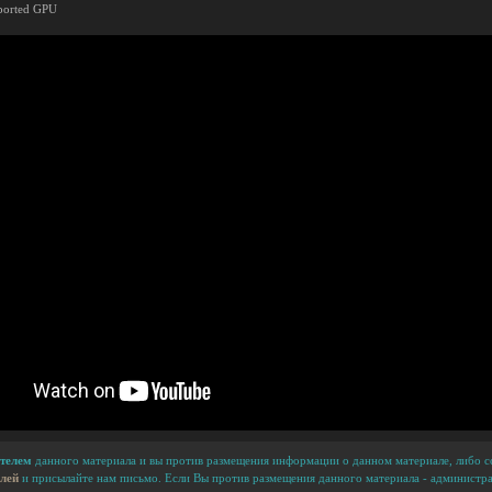
pported GPU
телем
данного материала и вы против размещения информации о данном материале, либо сс
лей
и присылайте нам письмо. Если Вы против размещения данного материала - администра