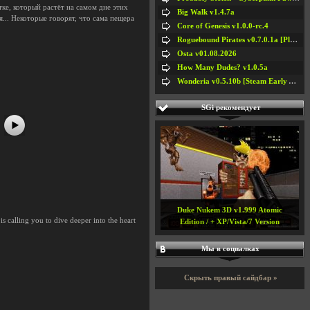
ке, который растёт на самом дне этих
Big Walk v1.4.7a
... Некоторые говорят, что сама пещера
Core of Genesis v1.0.0-rc.4
Roguebound Pirates v0.7.0.1a [Playtest]
#5
#6
Osta v01.08.2026
#7
#8
How Many Dudes? v1.0.5a
Wonderia v0.5.10b [Steam Early Access]
SGi рекомендует
Duke Nukem 3D v1.999 Atomic
 calling you to dive deeper into the heart
Edition / + XP/Vista/7 Version
Мы в социалках
Скрыть правый сайдбар »