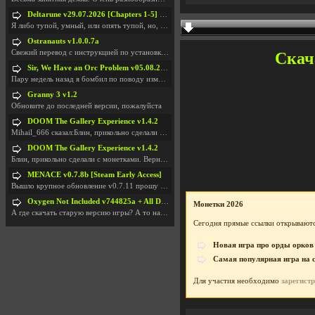
Deltarune v29.07.2026 [Chapters 1-5] / + RUS [Chapters 1-5]
Я либо тупой, умный, или опять тупой, но, вроде я
Ostranauts v1.0.0.7a
Свежий перевод с инструкцией по установкеhttps://g
Скача
Sir, We Have an Orc Problem v05.08.2026
Пару недель назад я бомбил по поводу изменения мин
Granny 3 v1.2
Обновите до последней версии, пожалуйста
DOOM The Gallery Experience v1.4.2
Mihail_666 сказал:Блин, прикольно сделали с монетк
DOOM The Gallery Experience v1.4.2
Блин, прикольно сделали с монетками. Вернулся в св
MENACE v0.7.8b [Steam Early Access]
Вышло крупное обновление v0.7.11 прошу обновить
Oxygen Not Included v744825a + All DLC
Монетки 2026
А где скачать старую версию игры? А то на новой но
Сегодня прямые ссылки открываютс
Новая игра про орды орков
Самая популярная игра на 
Для участия необходимо
зарегист