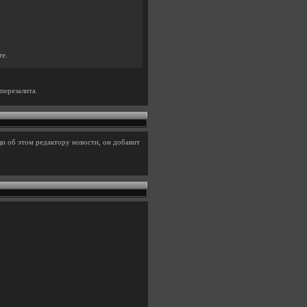
те.
перезалита.
и об этом редактору новости, он добавит