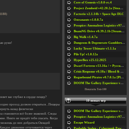
Core of Genesis v1.0.0-rc.4
Project Zomboid v42.20.2a [Steam Early Access]
Factorio v2.1.14b + Space Age DLC
1188)
Ostranauts v1.0.0.7a
Prospice: Anomalous Logistics v97 [Playtest]
BeamNG Drive v0.39.2.1b [Steam Early Access]
Big Walk v1.4.7a
Dungeons & Degenerate Gamblers v2.0.2a
ко руки!
Lucky Tower Ultimate v1.1.1a
Pile Up! v1.0.12a
HyperBox v25.12.2025
Dwarf Fortress v53.16a / + Русская Версия v50.12a
Crisis Response v0.10a / Blood & Bullet
Roguebound Pirates v0.7.0.1a [Playtest]
DOOM The Gallery Experience v1.4.2
Показать Топ-100
овет вас глубже в сердце пещер?
10 новых игр
поздно проход должен открыться...Пещеры
ернуть назад физически
DOOM The Gallery Experience v1.4.2
а становится всё более знакомой. Следы
Prospice: Anomalous Logistics v97 [Playtest]
не. Никто не придёт тебя спасать. Когда
Escape Wizard
 сможешь до них добраться.Овладей
 Каждое движение оттачивается через
Probably Stolen - Cyberpunk Pawnshop Simulator v048c [Playtest]