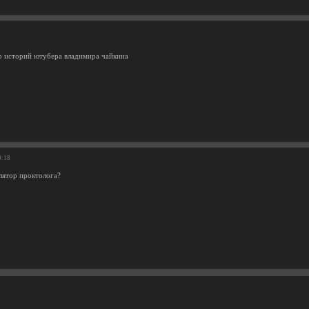
р историй ютубера владимира чайкина
9:18
лятор проктолога?