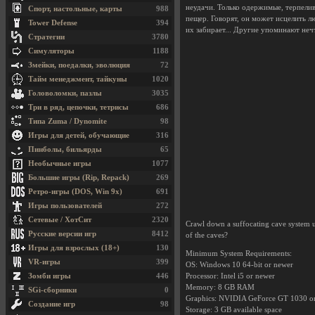
неудачи. Только одержимые, терпелив
Спорт, настольные, карты
988
пещер. Говорят, он может исцелить л
Tower Defense
394
их забирает... Другие упоминают неч
Стратегии
3780
Симуляторы
1188
Змейки, поедалки, эволюция
72
Тайм менеджмент, тайкуны
1020
Головоломки, пазлы
3035
Три в ряд, цепочки, тетрисы
686
Типа Zuma / Dynomite
98
Игры для детей, обучающие
316
Пинболы, бильярды
65
Необычные игры
1077
Большие игры (Rip, Repack)
269
Ретро-игры (DOS, Win 9x)
691
Игры пользователей
272
Сетевые / ХотСит
2320
Crawl down a suffocating cave system us
Русские версии игр
8412
of the caves?
Игры для взрослых (18+)
130
Minimum System Requirements:
VR-игры
399
OS: Windows 10 64-bit or newer
Зомби игры
446
Processor: Intel i5 or newer
Memory: 8 GB RAM
SGi-сборники
0
Graphics: NVIDIA GeForce GT 1030 o
Создание игр
98
Storage: 3 GB available space