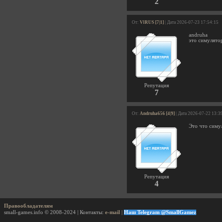
2
От:
VlRUS [7|1]
| Дата 2026-07-23 17:54:15
andruha
это симулято
Репутация
7
От:
Andruha656 [4|9]
| Дата 2026-07-22 13:3
Это что симу
Репутация
4
Правообладателям
small-games.info © 2008-2024 | Контакты:
e-mail
|
Наш Telegram @SmallGamez