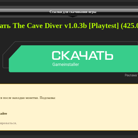
Ссылки для скачивания игры
ть The Cave Diver v1.0.3b [Playtest] (425.
я после находки монетки. Подсказка:
сайте
рироваться
.