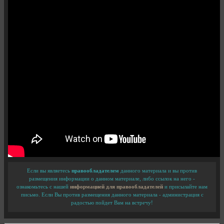
Если вы являетесь
правообладателем
данного материала и вы против
размещения информации о данном материале, либо ссылок на него -
ознакомьтесь с нашей
информацией для правообладателей
и присылайте нам
письмо. Если Вы против размещения данного материала - администрация с
радостью пойдет Вам на встречу!