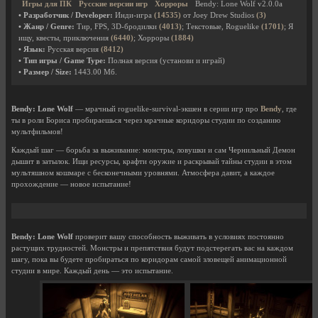
Игры для ПК
Русские версии игр
Хорроры
Bendy: Lone Wolf v2.0.0a
• Разработчик / Developer:
Инди-игра
(14535)
от Joey Drew Studios
(3)
• Жанр / Genre:
Тир, FPS, 3D-бродилки
(4013)
; Текстовые, Roguelike
(1701)
; Я
ищу, квесты, приключения
(6440)
; Хорроры
(1884)
• Язык:
Русская версия
(8412)
• Тип игры / Game Type:
Полная версия (установи и играй)
• Размер / Size:
1443.00 Мб.
Bendy: Lone Wolf
— мрачный roguelike-survival-экшен в серии игр про
Bendy
, где
ты в роли Бориса пробираешься через мрачные коридоры студии по созданию
мультфильмов!
Каждый шаг — борьба за выживание: монстры, ловушки и сам Чернильный Демон
дышит в затылок. Ищи ресурсы, крафти оружие и раскрывай тайны студии в этом
мультяшном кошмаре с бесконечными уровнями. Атмосфера давит, а каждое
прохождение — новое испытание!
Bendy: Lone Wolf
проверит вашу способность выживать в условиях постоянно
растущих трудностей. Монстры и препятствия будут подстерегать вас на каждом
шагу, пока вы будете пробираться по коридорам самой зловещей анимационной
студии в мире. Каждый день — это испытание.