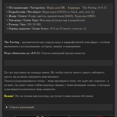
• SGi навигация / Navigation:
Игры для ПК
Хорроры
The Parting v0.9.15
• Разработчик / Developer:
Инди-игра
(14535)
от black_and_noir
(2)
• Жанр / Genre:
Я ищу, квесты, приключения
(6441)
; Хорроры
(1885)
• Тип игры / Game Type:
Beta-версия (игра еще в разработке)
• Размер / Size:
391.50 Мб.
• Оценка игроков / Game Score:
10.0
из
10
(всего голосов:
1
)
The Parting
- приключенческая хоррор-игра в лавкрафтовской атмосфере с особым
вниманием к исследованиям, истории, экшену и выживанию.
Игра обновлена до v0.9.15.
Список изменений внутри новости.
До сих пор никто не покидал замок. Но чтобы спасти своего самого любимого
друга, вы должны совершить невозможное.
Ужасы в разрушающихся стенах - лишь прелюдия к тому, что ждет вас снаружи - в
долине, где даже самая слабая надежда связана с таинственными силами, о которых
осмеливаются шептаться лишь немногие.
Важно!
Это не полная версия игры, доступен только режим обучения.
Список изменений: