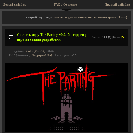
Левый сайдбар
FAQ / Общение
Правый сайдбар
Описание игры, торрент, скриншоты, видео
Быстрый переход к:
ссылкам для скачивания
|
комментариям (1 шт.)
Скачать игру The Parting v0.9.15 - торрент,
Рейтинг:
10.0 (1)
| Баллы:
24
игра на стадии разработки
Игру добавил
Kusko [2563|32]
| 2026-
05-11 (обновлено) |
Хорроры (1885)
| Просмотров: 35127