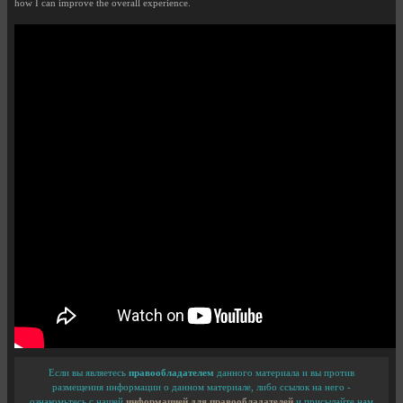
how I can improve the overall experience.
Если вы являетесь
правообладателем
данного материала и вы против
размещения информации о данном материале, либо ссылок на него -
ознакомьтесь с нашей
информацией для правообладателей
и присылайте нам