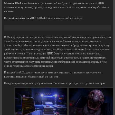
Monster DNA
- необычная игра, в которой вы будет создавать монстров из ДНК
отпетых преступников, проводить над ними жестокие эксперименты и зарабатывать
на этом.
Игра обновлена до v01.11.2024.
Список изменений не найден.
В Международном центре космических исследований мы никогда не спрашиваем, для
чего. Наши клиенты - со всех уголков вселенной нового мира, и мы поклялись
хранить тайну. Мы поставляем наших эксклюзивных гибридов-монстров по первому
требованию и, конечно, следим за тем, чтобы у наших гибридов были самые лучшие
рабочие условия. Наши исходные ДНК берутся у самых печально известных
галактических заключенных, который пожелали участвовать в наших программах,
часто стремящихся получить тюремные послабления или сокращение срока, о чем
они договариваются с администрацией.
Ваша работа? Создавать монстров, которых мы ищем, и провести контроль их
качества, неважно, болезненный он или нет.
Каждое прохождение игры уникально. Вы можете проходить игру несколько раз.