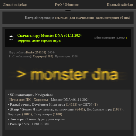
Левый сайдбар
FAQ / Общение
Правый сайдбар
Описание игры, торрент, скриншоты, видео
Быстрый переход к:
ссылкам для скачивания
|
комментариям (0 шт.)
Скачать игру Monster DNA v01.11.2024 -
Рейтинга пока нет | Баллы:
8
торрент, демо версия игры
Игру добавил
Kusko [2563|32]
| 2024-
11-01 (обновлено) |
Хорроры (1885)
| Просмотров: 4356
• SGi навигация / Navigation:
Игры для ПК
Хорроры
Monster DNA v01.11.2024
• Разработчик / Developer:
Инди-игра
(14535)
от CH757
(1)
• Жанр / Genre:
Я ищу, квесты, приключения
(6441)
; Необычные игры
(1077)
;
Хорроры
(1885)
; Симуляторы
(1188)
• Тип игры / Game Type:
Демо версия
• Размер / Size:
1190.00 Мб.