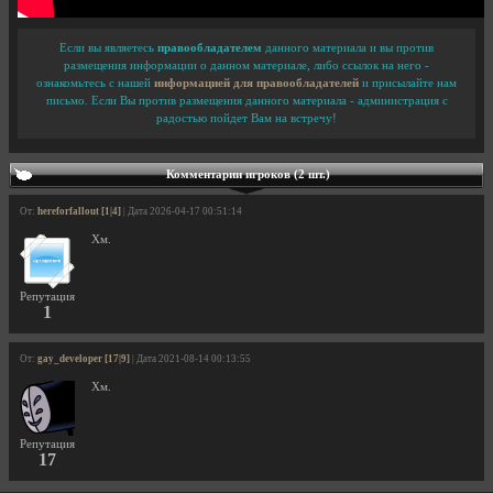
Если вы являетесь
правообладателем
данного материала и вы против
размещения информации о данном материале, либо ссылок на него -
ознакомьтесь с нашей
информацией для правообладателей
и присылайте нам
письмо. Если Вы против размещения данного материала - администрация с
радостью пойдет Вам на встречу!
Комментарии игроков (2 шт.)
От:
hereforfallout [1|4]
| Дата 2026-04-17 00:51:14
Хм.
Репутация
1
От:
gay_developer [17|9]
| Дата 2021-08-14 00:13:55
Хм.
Репутация
17