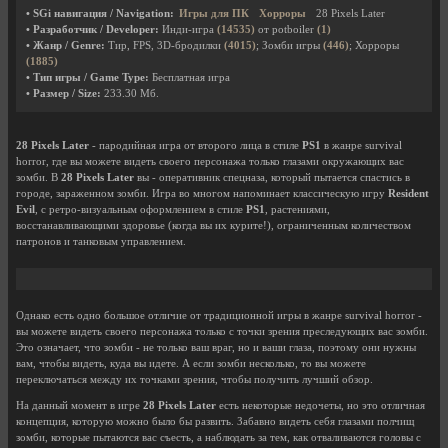
• SGi навигация / Navigation:
Игры для ПК
Хорроры
28 Pixels Later
• Разработчик / Developer:
Инди-игра
(14535)
от potboiler
(1)
• Жанр / Genre:
Тир, FPS, 3D-бродилки
(4015)
; Зомби игры
(446)
; Хорроры
(1885)
• Тип игры / Game Type:
Бесплатная игра
• Размер / Size:
233.30 Мб.
28 Pixels Later
- пародийная игра от второго лица в стиле
PS1
в жанре survival
horror, где вы можете видеть своего персонажа только глазами окружающих вас
зомби. В
28 Pixels Later
вы - оперативник спецназа, который пытается спастись в
городе, зараженном зомби. Игра во многом напоминает классическую игру
Resident
Evil
, с ретро-визуальным оформлением в стиле
PS1
, растениями,
восстанавливающими здоровье (когда вы их курите!), ограниченным количеством
патронов и танковым управлением.
Однако есть одно большое отличие от традиционной игры в жанре survival horror -
вы можете видеть своего персонажа только с точки зрения преследующих вас зомби.
Это означает, что зомби - не только ваш враг, но и ваши глаза, поэтому они нужны
вам, чтобы видеть, куда вы идете. А если зомби несколько, то вы можете
переключаться между их точками зрения, чтобы получить лучший обзор.
На данный момент в игре
28 Pixels Later
есть некоторые недочеты, но это отличная
концепция, которую можно было бы развить. Забавно видеть себя глазами полчищ
зомби, которые пытаются вас съесть, а наблюдать за тем, как отваливаются головы с