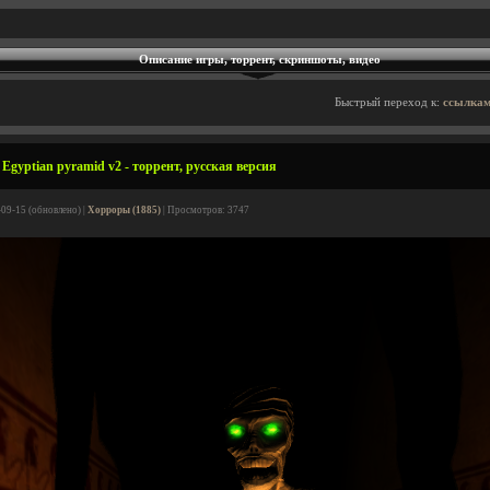
Описание игры, торрент, скриншоты, видео
Быстрый переход к:
ссылкам
Egyptian pyramid v2 - торрент, русская версия
-09-15 (обновлено) |
Хорроры (1885)
| Просмотров: 3747