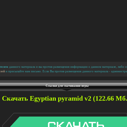
телем
данного материала и вы против размещения информации о данном материале, либо сс
лей
и присылайте нам письмо. Если Вы против размещения данного материала - администра
Ссылки для скачивания игры
Скачать Egyptian pyramid v2 (122.66 Мб.