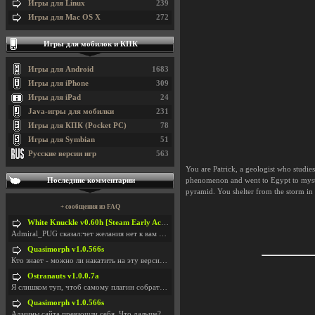
Игры для Linux
239
Игры для Mac OS X
272
Игры для мобилок и КПК
Игры для Android
1683
Игры для iPhone
309
Игры для iPad
24
Java-игры для мобилки
231
Игры для КПК (Pocket PC)
78
Игры для Symbian
51
Русские версии игр
563
You are Patrick, a geologist who studies
Последние комментарии
phenomenon and went to Egypt to mysteri
pyramid. You shelter from the storm in 
+ сообщения из FAQ
White Knuckle v0.60h [Steam Early Access]
Admiral_PUG сказал:чет желания нет к вам сюда захо
Quasimorph v1.0.566s
Кто знает - можно ли накатить на эту версию моды?
Ostranauts v1.0.0.7a
Я слишком туп, чтоб самому плагин собрать. И что-т
Quasimorph v1.0.566s
Админы сайта превзошли себя. Что дальше? Засунь се