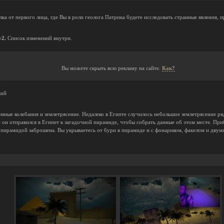
ка от первого лица, где Вы в роли геолога Патрика будете исследовать странные явления,
v2.
Список изменений внутри.
Вы можете скрыть всю рекламу на сайте.
Как?
кий
емные колебания и землетрясение. Недалеко в Египте случилось небольшое землетрясение р
и он отправился в Египет к загадочной пирамиде, чтобы собрать данные об этом месте. При
 пирамидой заброшена. Вы укрываетесь от бури в пирамиде и с фонариком, факелом и двум