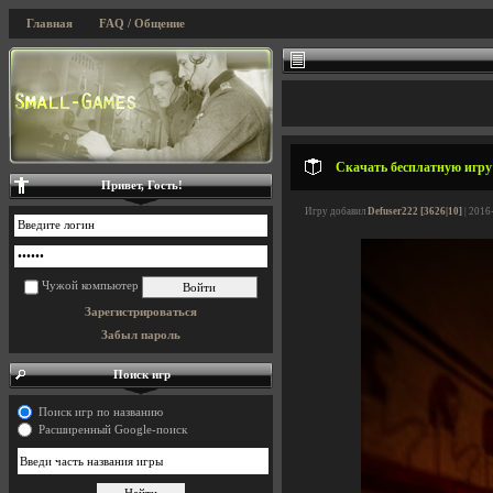
Главная
FAQ / Общение
Скачать бесплатную игру 
Привет, Гость!
Игру добавил
Defuser222 [3626|10]
| 2016
Чужой компьютер
Зарегистрироваться
Забыл пароль
Поиск игр
Поиск игр по названию
Расширенный Google-поиск