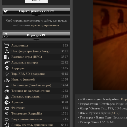
Скрыть рекламу с сайта
Чтоб скрыть всю рекламу с сайта, для начала
необходимо
зарегистрироваться
.
Игры для PC
Арканоиды
155
Платформеры (вид сбоку)
3991
Ролевые игры (RPG)
3507
Аркадные шутеры
2292
Хорроры
1885
Тир, FPS, 3D-бродилки
4015
Игры с физикой
1308
Песочницы (Sandbox-игры)
1404
Техника на колесах, гонки
1223
Леталки, скроллеры
1029
• SGi навигация / Navigation:
Игр
Аркады
3070
• Разработчик / Developer:
Инди-и
Файтинги
625
• Жанр / Genre:
Тир, FPS, 3D-бро
• Язык:
Русская версия
(8412)
Текстовые, Roguelike
1701
• Тип игры / Game Type:
Бесплатна
Визуальные новеллы
215
• Размер / Size:
122.66 Мб.
Я ищу, квесты, приключения
6441