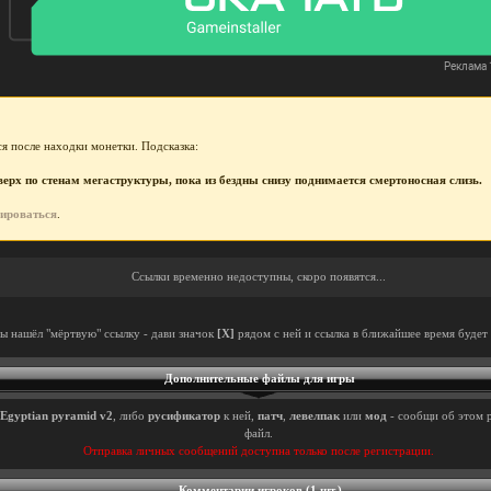
я после находки монетки. Подсказка:
рх по стенам мегаструктуры, пока из бездны снизу поднимается смертоносная слизь.
рироваться
.
Ссылки временно недоступны, скоро появятся...
ты нашёл "мёртвую" ссылку - дави значок
[X]
рядом с ней и ссылка в ближайшее время будет 
Дополнительные файлы для игры
Egyptian pyramid v2
, либо
русификатор
к ней,
патч
,
левелпак
или
мод
- сообщи об этом р
файл.
Отправка личных сообщений доступна только после регистрации.
Комментарии игроков (1 шт.)