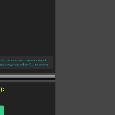
ылок на него - ознакомьтесь с нашей
ция с радостью пойдет Вам на встречу!
):