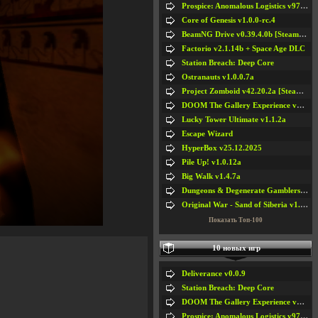
Prospice: Anomalous Logistics v97 [Playtest]
Core of Genesis v1.0.0-rc.4
BeamNG Drive v0.39.4.0b [Steam Early Access]
Factorio v2.1.14b + Space Age DLC
Station Breach: Deep Core
Ostranauts v1.0.0.7a
Project Zomboid v42.20.2a [Steam Early Access]
DOOM The Gallery Experience v1.4.2
Lucky Tower Ultimate v1.1.2a
Escape Wizard
HyperBox v25.12.2025
Pile Up! v1.0.12a
Big Walk v1.4.7a
Dungeons & Degenerate Gamblers v2.0.2a
Original War - Sand of Siberia v1.6.30
Показать Топ-100
10 новых игр
Deliverance v0.0.9
Station Breach: Deep Core
DOOM The Gallery Experience v1.4.2
Prospice: Anomalous Logistics v97 [Playtest]