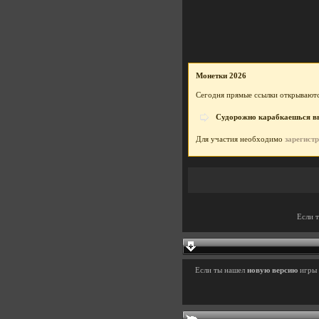
Монетки 2026
Сегодня прямые ссылки открываютс
Судорожно карабкаешься вве
Для участия необходимо
зарегист
Если 
Если ты нашел
новую версию
игры