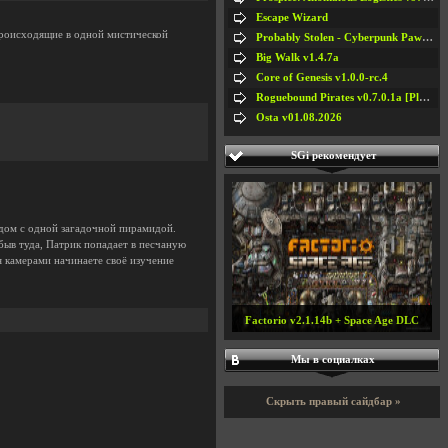
Escape Wizard
 происходящие в одной мистической
Probably Stolen - Cyberpunk Pawnshop Simulator v048c [Playtest]
Big Walk v1.4.7a
Core of Genesis v1.0.0-rc.4
Roguebound Pirates v0.7.0.1a [Playtest]
Osta v01.08.2026
SGi рекомендует
ядом с одной загадочной пирамидой.
быв туда, Патрик попадает в песчаную
я камерами начинаете своё изучение
Factorio v2.1.14b + Space Age DLC
Мы в социалках
#5
#6
#7
#8
Скрыть правый сайдбар »