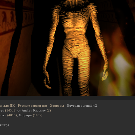
ы для ПК
Русские версии игр
Хорроры
Egyptian pyramid v2
гра
(14535)
от Andrey Radostev
(2)
дилки
(4015)
; Хорроры
(1885)
я игра