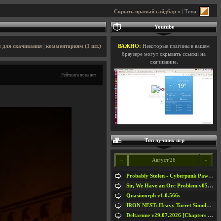
Скрыть правый сайдбар »
| Тема:
Youtube
 для скачивания
|
комментариям (1 шт.)
ВАЖНО:
Некоторые плагины в вашем
браузере могут скрывать ссылки на
скачивание.
Рейтинга пока нет
Топ лучших игр
«
Август'26
»
Probably Stolen - Cyberpunk Pawnshop Simulator v048c [Playtest]
Sir, We Have an Orc Problem v05.08.2026
Quasimorph v1.0.566s
IRON NEST: Heavy Turret Simulator v1.0a
Deltarune v29.07.2026 [Chapters 1-5] / + RUS [Chapters 1-5]