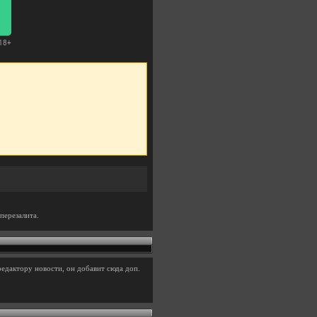
перезалита.
едактору новости, он добавит сюда доп.