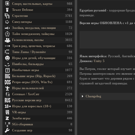
Спорт, настольные, карты
988
Tower Defense
394
Egyptian pyramid
- хоррорная бродил
пирамиде.
Стратегии
3781
Симуляторы
1188
Версия игры ОБНОВЛЕНА с v1 до 
Змейки, поедалки, эволюция
72
Тайм менеджмент, тайкуны
1020
Головоломки, пазлы
3035
Три в ряд, цепочки, тетрисы
686
Типа Zuma / Dynomite
98
Язык интерфейса:
Русский, Английс
Игры для детей, обучающие
316
Движок:
Unity 5
Пинболы, бильярды
65
Вы Патрик, геолог который изучает з
Необычные игры
1077
Патрика заинтересовало это явление 
Большие игры (Rip, Repack)
269
бурю и замечает что деревня рядом с
Ретро-игры (DOS, Win 9x)
691
страшной загадочной пирамиды.
Игры пользователей
272
Сетевые / ХотСит
2320
Changelog
Русские версии игр
8412
Игры для взрослых (18+)
130
VR-игры
399
Зомби игры
446
SGi-сборники
0
Создание игр
98