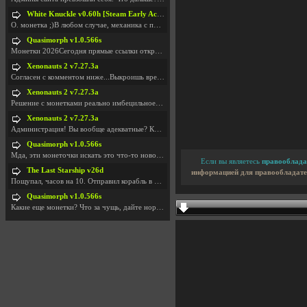
White Knuckle v0.60h [Steam Early Access]
О. монетка ;)В любом случае, механика с поиском мо
Quasimorph v1.0.566s
Монетки 2026Сегодня прямые ссылки открываются посл
Xenonauts 2 v7.27.3a
Согласен с комментом ниже...Выкроишь время чтобы з
Xenonauts 2 v7.27.3a
Решение с монетками реально имбецильное. Как сдела
Xenonauts 2 v7.27.3a
Администрация! Вы вообще адекватные? Какие монетки
Quasimorph v1.0.566s
Мда, эти монеточки искать это что-то новое в сфере
Если вы являетесь
правооблада
The Last Starship v26d
информацией для правообладате
Пощупал, часов на 10. Отправил корабль в другую Га
Quasimorph v1.0.566s
Какие еще монетки? Что за чущь, дайте нормально ск