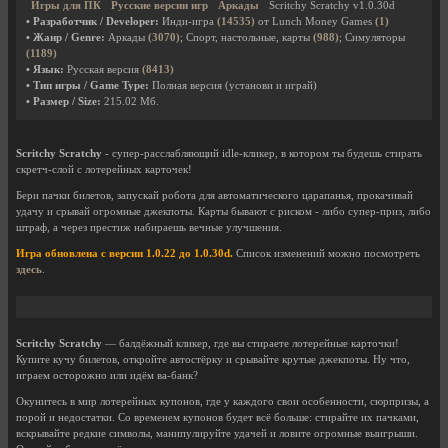
Игры для ПК
Русские версии игр
Аркады
Scritchy Scratchy v1.0.30d
• Разработчик / Developer:
Инди-игра
(14535)
от Lunch Money Games
(1)
• Жанр / Genre:
Аркады
(3070)
; Спорт, настольные, карты
(988)
; Симуляторы
(1189)
• Язык:
Русская версия
(8413)
• Тип игры / Game Type:
Полная версия (установи и играй)
• Размер / Size:
215.02 Мб.
Scritchy Scratchy
- супер-расслабляющий idle-кликер, в котором ты будешь стирать
скретч-слой с лотерейных карточек!
Бери пачки билетов, запускай робота для автоматического царапанья, прокачивай
удачу и срывай огромные джекпоты. Карты бывают с риском - либо супер-приз, либо
штраф, а через престиж набираешь вечные улучшения.
Игра обновлена с версии 1.0.22 до 1.0.30d.
Список изменений можно посмотреть
здесь
.
Scritchy Scratchy
— балдёжный кликер, где вы стираете лотерейные карточки!
Купите кучу билетов, откройте автостёрку и срывайте крутые джекпоты. Ну что,
играем осторожно или идём ва-банк?
Окунитесь в мир лотерейных купонов, где у каждого свои особенности, сюрпризы, а
порой и недостатки. Со временем купонов будет всё больше: стирайте их пачками,
вскрывайте редкие символы, манипулируйте удачей и ловите огромные выигрыши.