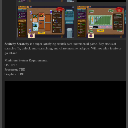
Scritchy Scratchy
is a super-satisfying scratch card incremental game. Buy stacks of
scratch-offs, unlock auto-scratching, and chase massive jackpots. Will you play it safe or
go all-in?
Minimum System Requirements:
OS: TBD
Processor: TBD
Graphics: TBD