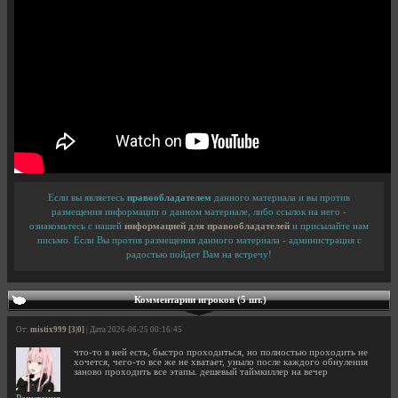
Если вы являетесь
правообладателем
данного материала и вы против
размещения информации о данном материале, либо ссылок на него -
ознакомьтесь с нашей
информацией для правообладателей
и присылайте нам
письмо. Если Вы против размещения данного материала - администрация с
радостью пойдет Вам на встречу!
Комментарии игроков (5 шт.)
От:
mistix999 [3|0]
| Дата 2026-06-25 00:16:45
что-то в ней есть, быстро проходиться, но полностью проходить не
хочется, чего-то все же не хватает, уныло после каждого обнуления
заново проходить все этапы. дешевый таймкиллер на вечер