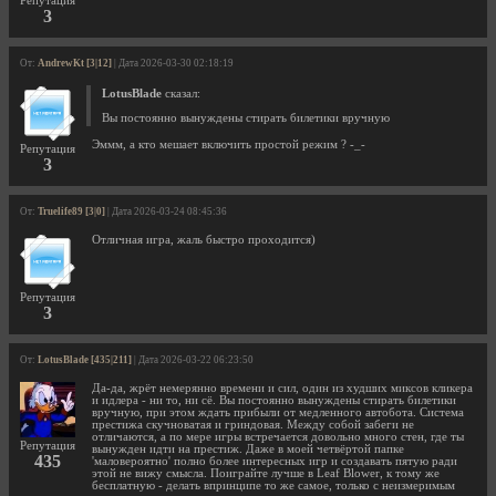
Репутация
3
От:
AndrewKt [3|12]
| Дата 2026-03-30 02:18:19
LotusBlade
сказал:
Вы постоянно вынуждены стирать билетики вручную
Эммм, а кто мешает включить простой режим ? -_-
Репутация
3
От:
Truelife89 [3|0]
| Дата 2026-03-24 08:45:36
Отличная игра, жаль быстро проходится)
Репутация
3
От:
LotusBlade [435|211]
| Дата 2026-03-22 06:23:50
Да-да, жрёт немерянно времени и сил, один из худших миксов кликера
и идлера - ни то, ни сё. Вы постоянно вынуждены стирать билетики
вручную, при этом ждать прибыли от медленного автобота. Система
престижа скучноватая и гриндовая. Между собой забеги не
отличаются, а по мере игры встречается довольно много стен, где ты
Репутация
вынужден идти на престиж. Даже в моей четвёртой папке
435
'маловероятно' полно более интересных игр и создавать пятую ради
этой не вижу смысла. Поиграйте лучше в Leaf Blower, к тому же
бесплатную - делать впринципе то же самое, только с неизмеримым