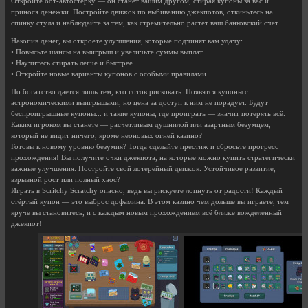
Откройте бот-автостёрку — он станет вашим другом, стирая купоны за вас и
принося денежки. Постройте движок по выбиванию джекпотов, откиньтесь на
спинку стула и наблюдайте за тем, как стремительно растет ваш банковский счет.
Накопив денег, вы откроете улучшения, которые подчинят вам удачу:
• Повысьте шансы на выигрыш и увеличьте суммы выплат
• Научитесь стирать легче и быстрее
• Откройте новые варианты купонов с особыми правилами
Но богатство дается лишь тем, кто готов рисковать. Появятся купоны с
астрономическими выигрышами, но цена за доступ к ним не порадует. Будут
беспроигрышные купоны... и такие купоны, где проиграть — значит потерять всё.
Каким игроком вы станете — расчетливым душнилой или азартным безумцем,
который не видит ничего, кроме неоновых огней казино?
Готовы к новому уровню безумия? Тогда сделайте престиж и сбросьте прогресс
прохождения! Вы получите очки джекпота, на которые можно купить стратегически
важные улучшения. Постройте свой лотерейный движок: Устойчивое развитие,
взрывной рост или полный хаос?
Играть в Scritchy Scratchy опасно, ведь вы рискуете лопнуть от радости! Каждый
стёртый купон — это выброс дофамина. В этом казино чем дольше вы играете, тем
круче вы становитесь, и с каждым новым прохождением всё ближе вожделенный
джекпот!